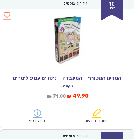
10
1
דירוגי
גולשים
מצוין
המדען המטורף – המעבדה – ניסויים עם פולימרים
הקוביה
המחיר
המחיר
49.90
71.00
₪
₪
הנוכחי
המקורי
הוא:
היה:
₪71.00.
₪49.90.
כתוב חוות דעת
מידע נוסף
1
דירוגי
מומחים