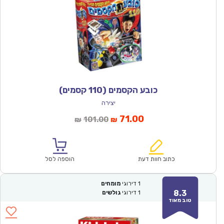
כובע הקסמים (110 קסמים)
יצירה
המחיר
המחיר
71.00
101.00
₪
₪
הנוכחי
המקורי
הוא:
היה:
₪101.00.
₪71.00.
כתוב חוות דעת
הוספה לסל
1
דירוגי
מומחים
8.3
1
דירוגי
גולשים
טוב מאוד