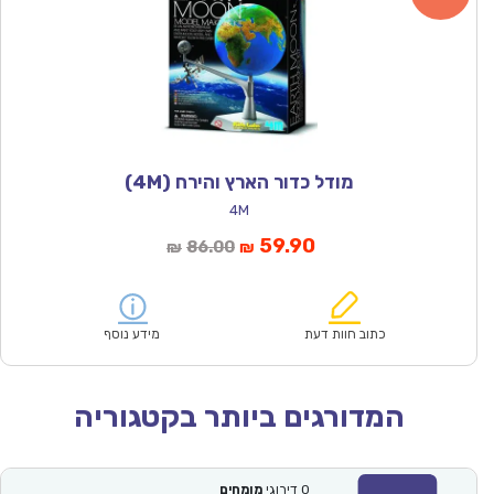
מודל כדור הארץ והירח (4M)
4M
המחיר
המחיר
59.90
86.00
₪
₪
הנוכחי
המקורי
הוא:
היה:
₪86.00.
₪59.90.
כתוב חוות דעת
מידע נוסף
המדורגים ביותר בקטגוריה
0
דירוגי
מומחים