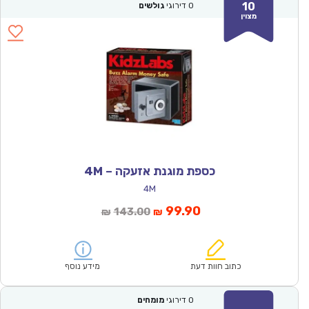
10
0
דירוגי
גולשים
מצוין
כספת מוגנת אזעקה – 4M
4M
המחיר
המחיר
99.90
143.00
₪
₪
הנוכחי
המקורי
הוא:
היה:
₪143.00.
₪99.90.
כתוב חוות דעת
מידע נוסף
0
דירוגי
מומחים