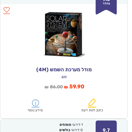
נהדר
מודל מערכת השמש (4M)
4M
המחיר
המחיר
59.90
86.00
₪
₪
הנוכחי
המקורי
הוא:
היה:
₪86.00.
₪59.90.
כתוב חוות דעת
מידע נוסף
1
דירוגי
מומחים
9.7
0
דירוגי
גולשים