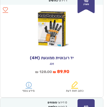
10
1
דירוגי
גולשים
מצוין
יד רובוטית ממונעת (4M)
4M
המחיר
המחיר
89.90
128.00
₪
₪
הנוכחי
המקורי
הוא:
היה:
₪128.00.
₪89.90.
כתוב חוות דעת
מידע נוסף
0
דירוגי
מומחים
2
דירוגי
גולשים