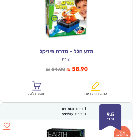
מדע חלל – סדרת פיזיקל
יצירה
המחיר
המחיר
58.90
84.00
₪
₪
הנוכחי
המקורי
הוא:
היה:
₪84.00.
₪58.90.
כתוב חוות דעת
הוספה לסל
1
דירוגי
מומחים
9.5
0
דירוגי
גולשים
נהדר