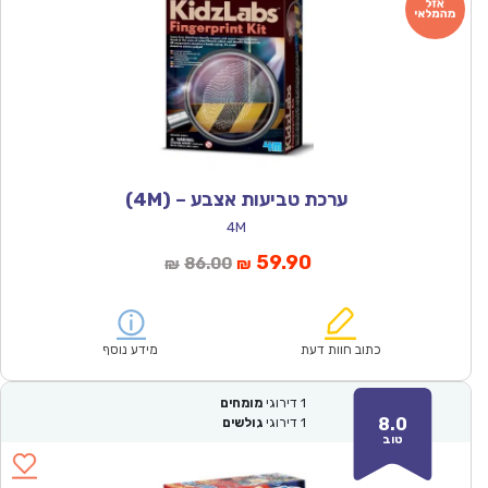
ערכת טביעות אצבע – (4M)
4M
המחיר
המחיר
59.90
86.00
₪
₪
הנוכחי
המקורי
הוא:
היה:
₪86.00.
₪59.90.
כתוב חוות דעת
מידע נוסף
1
דירוגי
מומחים
8.0
1
דירוגי
גולשים
טוב