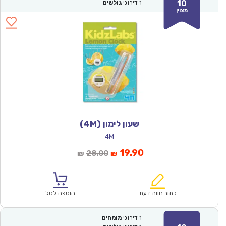
10
1
דירוגי
גולשים
מצוין
שעון לימון (4M)
4M
המחיר
המחיר
19.90
28.00
₪
₪
הנוכחי
המקורי
הוא:
היה:
₪28.00.
₪19.90.
כתוב חוות דעת
הוספה לסל
1
דירוגי
מומחים