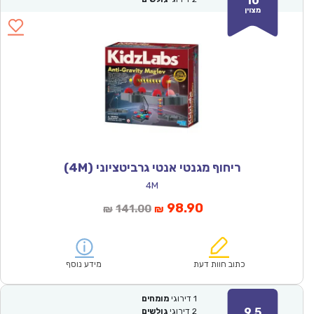
10
מצוין
ריחוף מגנטי אנטי גרביטציוני (4M)
4M
המחיר
המחיר
98.90
141.00
₪
₪
הנוכחי
המקורי
הוא:
היה:
₪141.00.
₪98.90.
כתוב חוות דעת
מידע נוסף
1
דירוגי
מומחים
9.5
2
דירוגי
גולשים