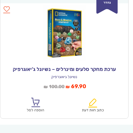
נהדר
ערכת מחקר סלעים ומינרלים – נשיונל ג’יאוגרפיק
נשיונל גיאוגרפיק
המחיר
המחיר
69.90
100.00
₪
₪
הנוכחי
המקורי
הוא:
היה:
₪100.00.
₪69.90.
כתוב חוות דעת
הוספה לסל