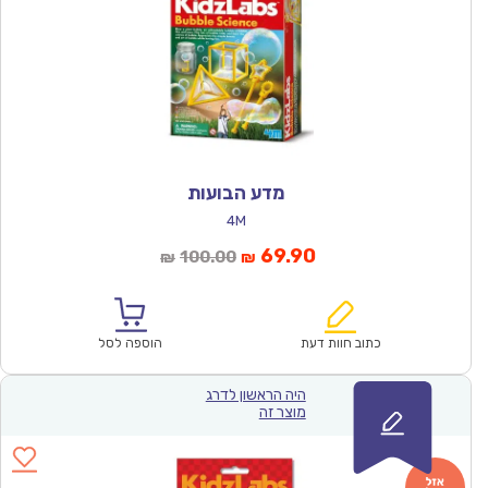
מדע הבועות
4M
המחיר
המחיר
69.90
100.00
₪
₪
הנוכחי
המקורי
הוא:
היה:
₪100.00.
₪69.90.
כתוב חוות דעת
הוספה לסל
היה הראשון לדרג
מוצר זה