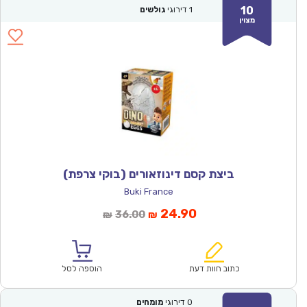
10
1
דירוגי
גולשים
מצוין
ביצת קסם דינוזאורים (בוקי צרפת)
Buki France
המחיר
המחיר
24.90
36.00
₪
₪
הנוכחי
המקורי
הוא:
היה:
₪36.00.
₪24.90.
כתוב חוות דעת
הוספה לסל
0
דירוגי
מומחים