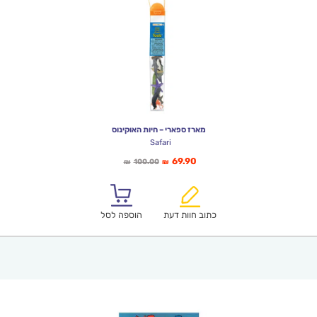
מארז ספארי – חיות האוקינוס
Safari
המחיר
המחיר
69.90
100.00
₪
₪
הנוכחי
המקורי
הוא:
היה:
₪100.00.
₪69.90.
כתוב חוות דעת
הוספה לסל