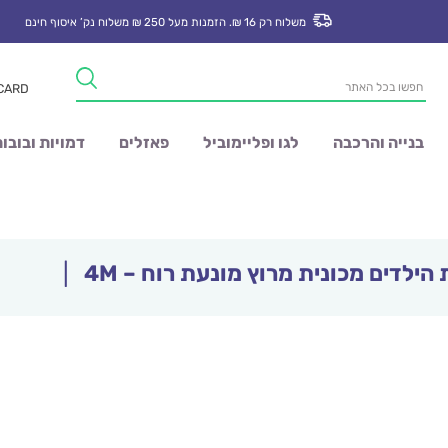
משלוח רק 16 ₪. הזמנות מעל 250 ₪ משלוח נק’ איסוף חינם
Products
 CARD
search
בנייה והרכבה
לגו ופליימוביל
פאזלים
דמויות ובובו
ילדים מכונית מרוץ מונעת רוח – 4M
|