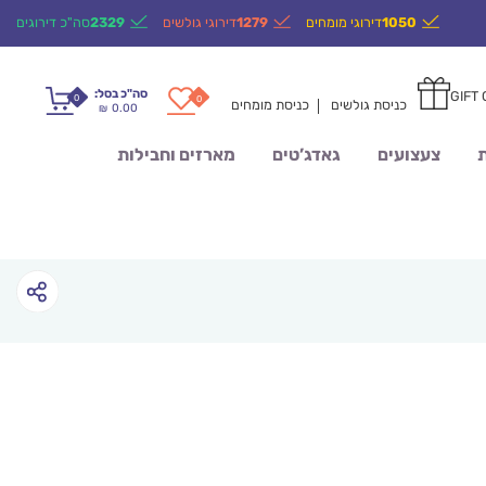
1050
דירוגי מומחים
1279
דירוגי גולשים
2329
סה"כ דירוגים
סה"כ בסל:
GIFT
0
0
כניסת גולשים
כניסת מומחים
0.00
₪
ת
צעצועים
גאדג’טים
מארזים וחבילות