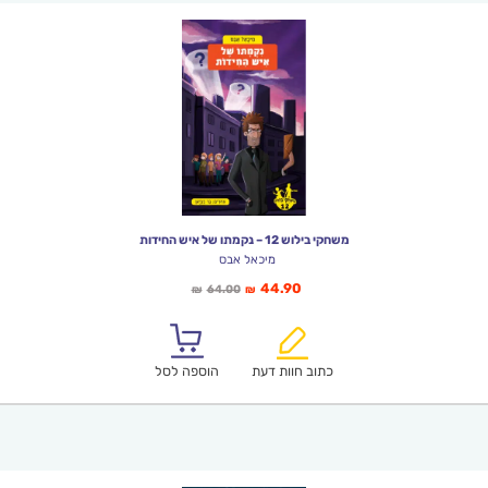
משחקי בילוש 12 – נקמתו של איש החידות
מיכאל אבס
המחיר
המחיר
44.90
64.00
₪
₪
הנוכחי
המקורי
הוא:
היה:
₪64.00.
₪44.90.
כתוב חוות דעת
הוספה לסל