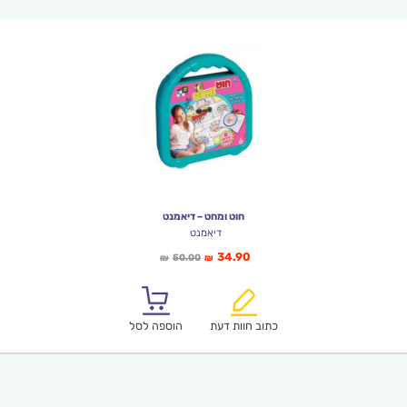
חוט ומחט – דיאמנט
דיאמנט
המחיר
המחיר
34.90
50.00
₪
₪
הנוכחי
המקורי
הוא:
היה:
₪50.00.
₪34.90.
כתוב חוות דעת
הוספה לסל