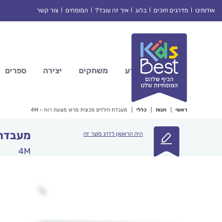
Ski
אודותינו
מדרגים וזוכים
בלוג
איך זה עובד?
המומחים
צור קשר
t
conten
מדע
משחקים
יצירה
ספרים
ראשי
|
חנות
|
כללי
|
מעבדת הילדים מכונית מרוץ מונעת רוח – 4M
מעבדת ה
היה הראשון לדרג מוצר זה
4M