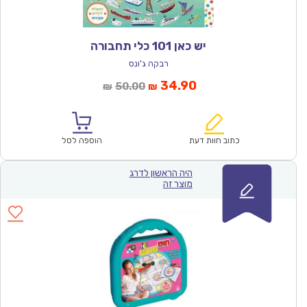
יש כאן 101 כלי תחבורה
רבקה ג'ונס
המחיר
המחיר
34.90
50.00
₪
₪
הנוכחי
המקורי
הוא:
היה:
₪50.00.
₪34.90.
כתוב חוות דעת
הוספה לסל
היה הראשון לדרג
מוצר זה