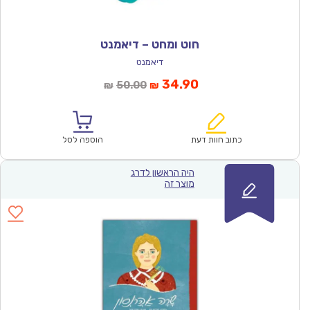
חוט ומחט – דיאמנט
דיאמנט
המחיר
המחיר
34.90
50.00
₪
₪
הנוכחי
המקורי
הוא:
היה:
₪50.00.
₪34.90.
כתוב חוות דעת
הוספה לסל
היה הראשון לדרג
מוצר זה