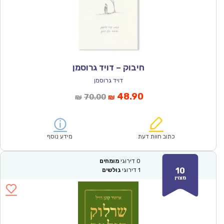
חיבוק – דויד גרוסמן
דויד גרוסמן
המחיר
המחיר
48.90
70.00
₪
₪
הנוכחי
המקורי
הוא:
היה:
₪70.00.
₪48.90.
כתוב חוות דעת
מידע נוסף
0
דירוגי
מומחים
10
1
דירוגי
גולשים
מצוין