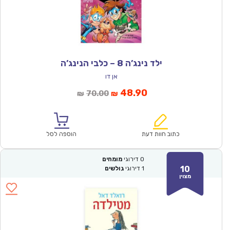
ילד נינג’ה 8 – כלבי הנינג’ה
אן דו
המחיר
המחיר
48.90
70.00
₪
₪
הנוכחי
המקורי
הוא:
היה:
₪70.00.
₪48.90.
כתוב חוות דעת
הוספה לסל
0
דירוגי
מומחים
10
1
דירוגי
גולשים
מצוין