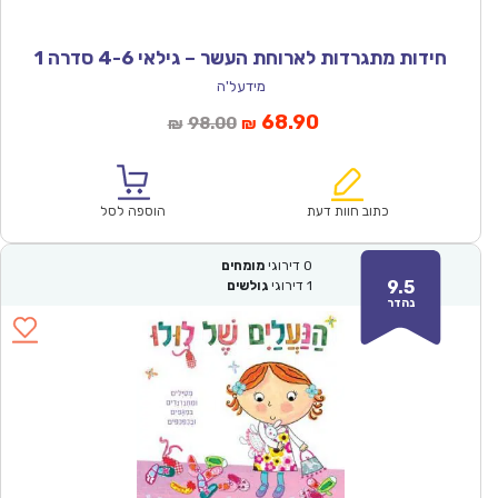
חידות מתגרדות לארוחת העשר – גילאי 4-6 סדרה 1
מידעל'ה
המחיר
המחיר
68.90
98.00
₪
₪
הנוכחי
המקורי
הוא:
היה:
₪98.00.
₪68.90.
כתוב חוות דעת
הוספה לסל
0
דירוגי
מומחים
9.5
1
דירוגי
גולשים
נהדר