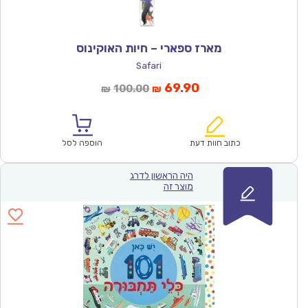
מארז ספארי – חיות האוקינוס
Safari
המחיר
המחיר
69.90
100.00
₪
₪
הנוכחי
המקורי
הוא:
היה:
₪100.00.
₪69.90.
כתוב חוות דעת
הוספה לסל
היה הראשון לדרג
מוצר זה