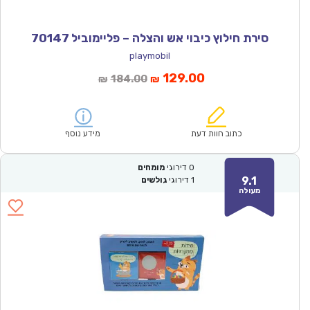
סירת חילוץ כיבוי אש והצלה – פליימוביל 70147
playmobil
המחיר
המחיר
129.00
184.00
₪
₪
הנוכחי
המקורי
הוא:
היה:
₪184.00.
₪129.00.
כתוב חוות דעת
מידע נוסף
0
דירוגי
מומחים
9.1
1
דירוגי
גולשים
מעולה