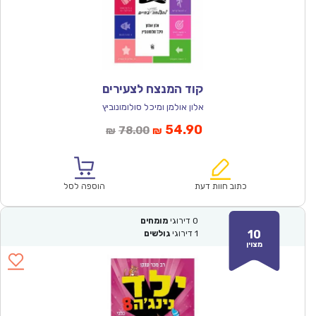
קוד המנצח לצעירים
אלון אולמן ומיכל סולומונוביץ
המחיר
המחיר
54.90
78.00
₪
₪
הנוכחי
המקורי
הוא:
היה:
₪78.00.
₪54.90.
כתוב חוות דעת
הוספה לסל
0
דירוגי
מומחים
10
1
דירוגי
גולשים
מצוין