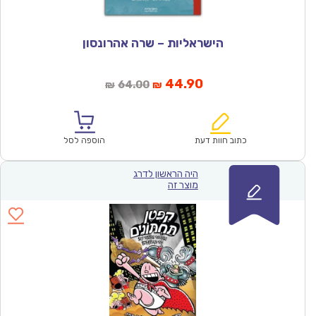
הישראליות – שרה אהרונסון
המחיר
המחיר
44.90
64.00
₪
₪
הנוכחי
המקורי
הוא:
היה:
₪64.00.
₪44.90.
כתוב חוות דעת
הוספה לסל
היה הראשון לדרג
מוצר זה