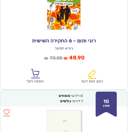
רוני ותום – 6 החקירה השישית
גיורא חמיצר
המחיר
המחיר
48.90
70.00
₪
₪
הנוכחי
המקורי
הוא:
היה:
₪70.00.
₪48.90.
כתוב חוות דעת
הוספה לסל
0
דירוגי
מומחים
10
1
דירוגי
גולשים
מצוין