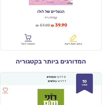
הנעליים של לולו
קמילה ריד
המחיר
המחיר
39.90
57.00
₪
₪
הנוכחי
המקורי
הוא:
היה:
₪57.00.
₪39.90.
כתוב חוות דעת
הוספה לסל
המדורגים ביותר בקטגוריה
0
דירוגי
מומחים
10
1
דירוגי
גולשים
מצוין