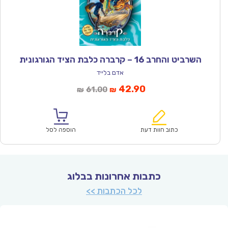
השרביט והחרב 16 – קרברה כלבת הציד הגורגונית
אדם בלייד
המחיר
המחיר
42.90
61.00
₪
₪
הנוכחי
המקורי
הוא:
היה:
₪61.00.
₪42.90.
כתוב חוות דעת
הוספה לסל
כתבות אחרונות בבלוג
לכל הכתבות >>