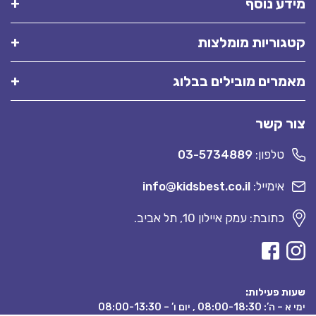
מידע נוסף
קטגוריות מומלצות
מאמרים מובילים בבלוג
צור קשר
טלפון:
03-5734889
אימייל:
info@kidsbest.co.il
כתובת: עמק איילון 10, תל אביב.
שעות פעילות:
ימי א – ה’: 08:00-18:30 , יום ו’ – 08:00-13:30