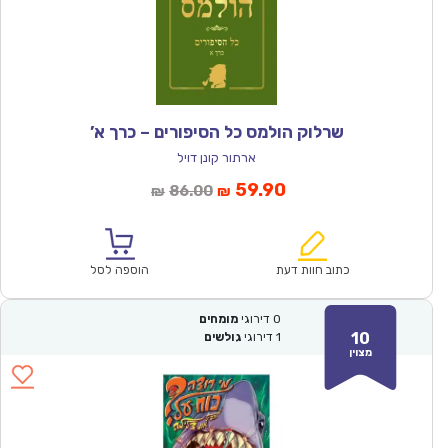
שרלוק הולמס כל הסיפורים – כרך א’
ארתור קונן דויל
המחיר
המחיר
59.90
86.00
₪
₪
הנוכחי
המקורי
הוא:
היה:
₪86.00.
₪59.90.
כתוב חוות דעת
הוספה לסל
0
דירוגי
מומחים
10
1
דירוגי
גולשים
מצוין