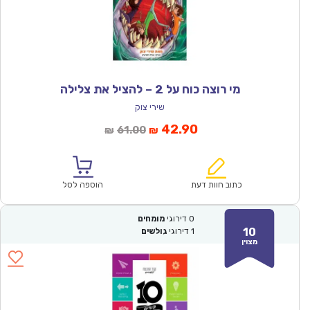
מי רוצה כוח על 2 – להציל את צלילה
שירי צוק
המחיר
המחיר
42.90
61.00
₪
₪
הנוכחי
המקורי
הוא:
היה:
₪61.00.
₪42.90.
כתוב חוות דעת
הוספה לסל
0
דירוגי
מומחים
10
1
דירוגי
גולשים
מצוין