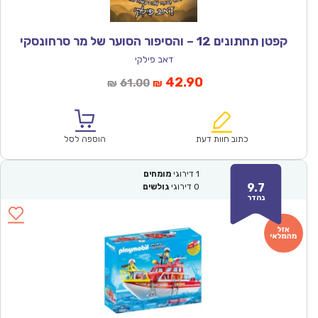
קפטן תחתונים 12 – והסיפור הסוער של מר סרחונסקי
דאב פילקי
המחיר
המחיר
42.90
61.00
₪
₪
הנוכחי
המקורי
הוא:
היה:
₪61.00.
₪42.90.
כתוב חוות דעת
הוספה לסל
1
דירוגי
מומחים
9.7
0
דירוגי
גולשים
נהדר