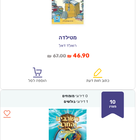
מטילדה
רואלד דאל
המחיר
המחיר
46.90
67.00
₪
₪
הנוכחי
המקורי
הוא:
היה:
₪67.00.
₪46.90.
כתוב חוות דעת
הוספה לסל
0
דירוגי
מומחים
10
1
דירוגי
גולשים
מצוין