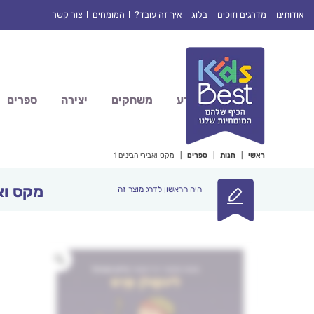
Ski
אודותינו
מדרגים וזוכים
בלוג
איך זה עובד?
המומחים
צור קשר
t
conten
מדע
משחקים
יצירה
ספרים
ראשי
|
חנות
|
ספרים
|
מקס ואבירי הביניים 1
מקס ואב
היה הראשון לדרג מוצר זה