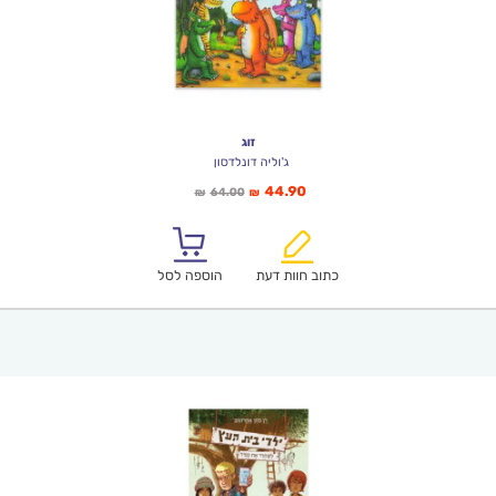
זוג
ג'וליה דונלדסון
המחיר
המחיר
44.90
64.00
₪
₪
הנוכחי
המקורי
הוא:
היה:
₪64.00.
₪44.90.
כתוב חוות דעת
הוספה לסל