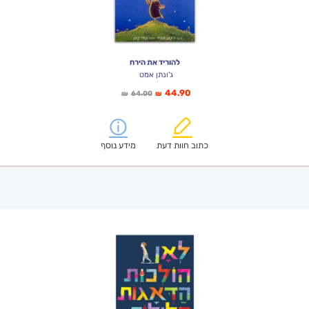
להוריד את הירח
ג'ונתן אמט
המחיר
המחיר
44.90
64.00
₪
₪
הנוכחי
המקורי
הוא:
היה:
₪64.00.
₪44.90.
כתוב חוות דעת
מידע נוסף