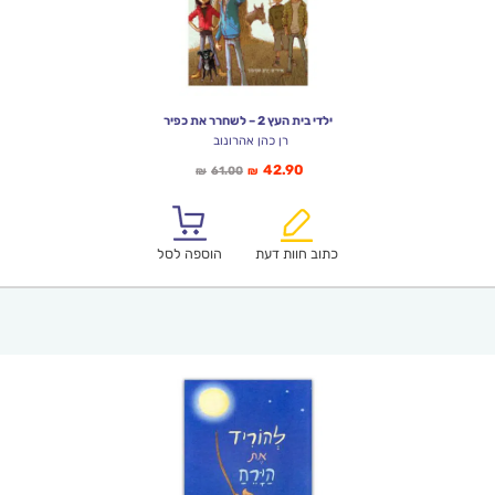
ילדי בית העץ 2 – לשחרר את כפיר
רן כהן אהרונוב
המחיר
המחיר
42.90
61.00
₪
₪
הנוכחי
המקורי
הוא:
היה:
₪61.00.
₪42.90.
כתוב חוות דעת
הוספה לסל