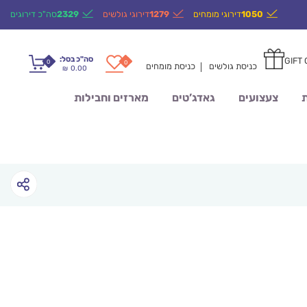
1050
דירוגי מומחים
1279
דירוגי גולשים
2329
סה"כ דירוגים
סה"כ בסל:
GIFT
0
0
כניסת גולשים
כניסת מומחים
0.00
₪
ת
צעצועים
גאדג’טים
מארזים וחבילות