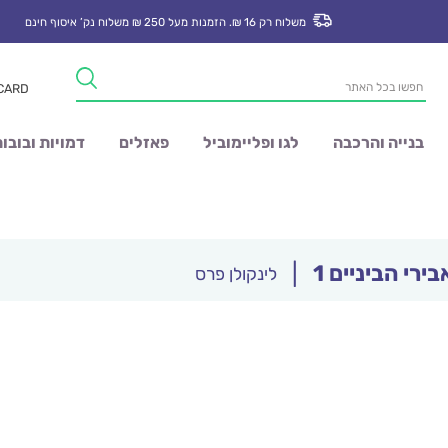
משלוח רק 16 ₪. הזמנות מעל 250 ₪ משלוח נק’ איסוף חינם
Products
 CARD
search
בנייה והרכבה
לגו ופליימוביל
פאזלים
דמויות ובובו
ירי הביניים 1
|
לינקולן פרס