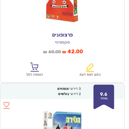
פרצופונים
פוקסמיינד
המחיר
המחיר
42.00
60.00
₪
₪
הנוכחי
המקורי
הוא:
היה:
₪60.00.
₪42.00.
כתוב חוות דעת
הוספה לסל
3
דירוגי
מומחים
9.6
2
דירוגי
גולשים
נהדר