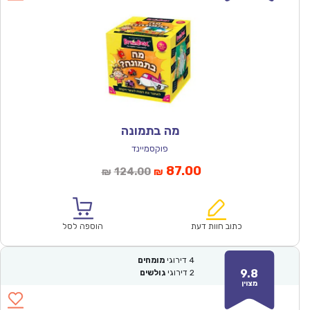
מה בתמונה
פוקסמיינד
המחיר
המחיר
87.00
124.00
₪
₪
הנוכחי
המקורי
הוא:
היה:
₪124.00.
₪87.00.
כתוב חוות דעת
הוספה לסל
4
דירוגי
מומחים
9.8
2
דירוגי
גולשים
מצוין