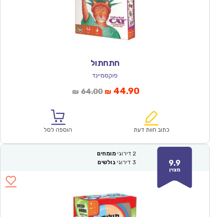
חתחתול
פוקסמיינד
המחיר
המחיר
44.90
64.00
₪
₪
הנוכחי
המקורי
הוא:
היה:
₪64.00.
₪44.90.
כתוב חוות דעת
הוספה לסל
2
דירוגי
מומחים
9.9
3
דירוגי
גולשים
מצוין