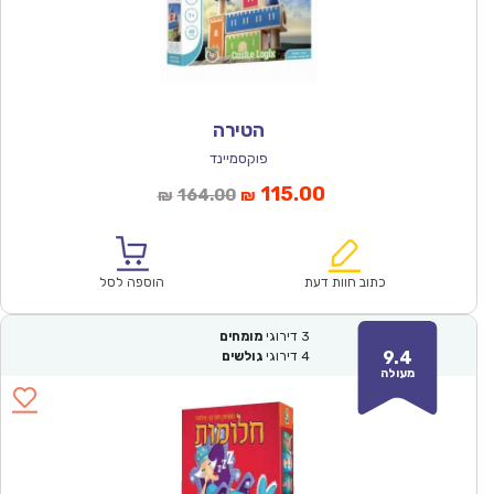
הטירה
פוקסמיינד
המחיר
המחיר
115.00
164.00
₪
₪
הנוכחי
המקורי
הוא:
היה:
₪164.00.
₪115.00.
כתוב חוות דעת
הוספה לסל
3
דירוגי
מומחים
9.4
4
דירוגי
גולשים
מעולה