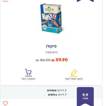
פיקולו
חיים שפיר
המחיר
המחיר
59.90
86.00
₪
₪
הנוכחי
המקורי
הוא:
היה:
₪86.00.
₪59.90.
כתוב חוות דעת
הוספה לסל
3
דירוגי
מומחים
9.9
7
דירוגי
גולשים
מצוין