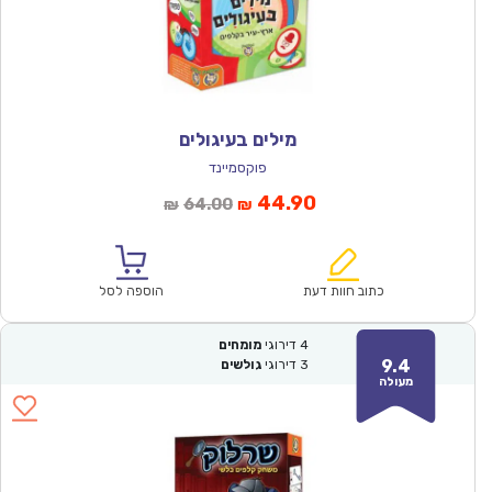
מילים בעיגולים
פוקסמיינד
המחיר
המחיר
44.90
64.00
₪
₪
הנוכחי
המקורי
הוא:
היה:
₪64.00.
₪44.90.
כתוב חוות דעת
הוספה לסל
4
דירוגי
מומחים
9.4
3
דירוגי
גולשים
מעולה