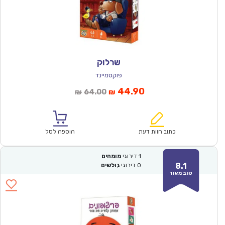
שרלוק
פוקסמיינד
המחיר
המחיר
44.90
64.00
₪
₪
הנוכחי
המקורי
הוא:
היה:
₪64.00.
₪44.90.
כתוב חוות דעת
הוספה לסל
1
דירוגי
מומחים
8.1
0
דירוגי
גולשים
טוב מאוד