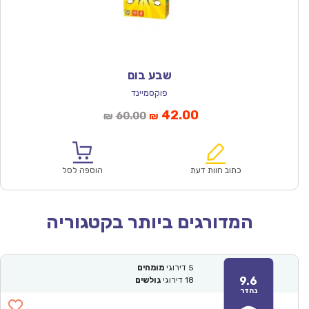
שבע בום
פוקסמיינד
המחיר
המחיר
42.00
60.00
₪
₪
הנוכחי
המקורי
הוא:
היה:
₪60.00.
₪42.00.
כתוב חוות דעת
הוספה לסל
המדורגים ביותר בקטגוריה
5
דירוגי
מומחים
9.6
18
דירוגי
גולשים
נהדר