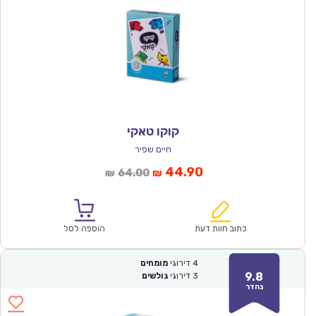
קוקו טאקי
חיים שפיר
המחיר
המחיר
44.90
64.00
₪
₪
הנוכחי
המקורי
הוא:
היה:
₪64.00.
₪44.90.
כתוב חוות דעת
הוספה לסל
4
דירוגי
מומחים
9.8
3
דירוגי
גולשים
נהדר