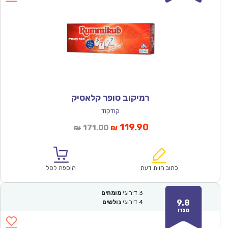
רמיקוב סופר קלאסיק
קודקוד
המחיר
המחיר
119.90
171.00
₪
₪
הנוכחי
המקורי
הוא:
היה:
₪171.00.
₪119.90.
כתוב חוות דעת
הוספה לסל
3
דירוגי
מומחים
9.8
4
דירוגי
גולשים
מצוין