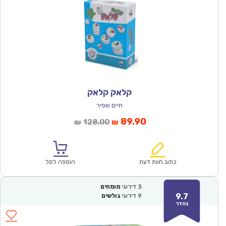
קלאק קלאק
חיים שפיר
המחיר
המחיר
89.90
128.00
₪
₪
הנוכחי
המקורי
הוא:
היה:
₪128.00.
₪89.90.
כתוב חוות דעת
הוספה לסל
3
דירוגי
מומחים
9.7
9
דירוגי
גולשים
נהדר