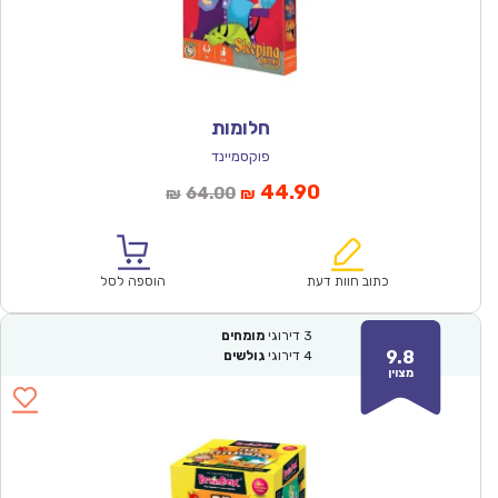
חלומות
פוקסמיינד
המחיר
המחיר
44.90
64.00
₪
₪
הנוכחי
המקורי
הוא:
היה:
₪64.00.
₪44.90.
כתוב חוות דעת
הוספה לסל
3
דירוגי
מומחים
9.8
4
דירוגי
גולשים
מצוין