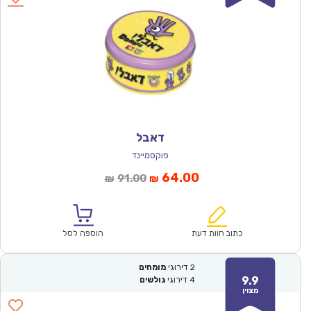
דאבל
פוקסמיינד
המחיר
המחיר
64.00
91.00
₪
₪
הנוכחי
המקורי
הוא:
היה:
₪91.00.
₪64.00.
כתוב חוות דעת
הוספה לסל
2
דירוגי
מומחים
9.9
4
דירוגי
גולשים
מצוין