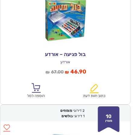
בול פגיעה – אורדע
אורדע
המחיר
המחיר
46.90
67.00
₪
₪
הנוכחי
המקורי
הוא:
היה:
₪67.00.
₪46.90.
כתוב חוות דעת
הוספה לסל
2
דירוגי
מומחים
10
1
דירוגי
גולשים
מצוין