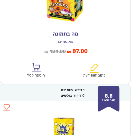
מה בתמונה
פוקסמיינד
המחיר
המחיר
87.00
124.00
₪
₪
הנוכחי
המקורי
הוא:
היה:
₪124.00.
₪87.00.
כתוב חוות דעת
הוספה לסל
1
דירוגי
מומחים
8.8
0
דירוגי
גולשים
טוב מאוד