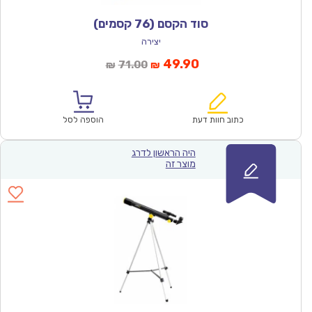
סוד הקסם (76 קסמים)
יצירה
המחיר
המחיר
49.90
71.00
₪
₪
הנוכחי
המקורי
הוא:
היה:
₪71.00.
₪49.90.
כתוב חוות דעת
הוספה לסל
היה הראשון לדרג
מוצר זה