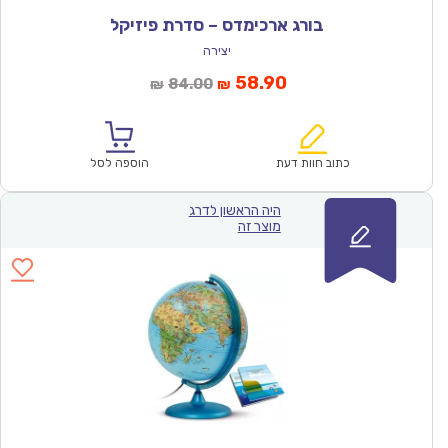
בורג ארכימדס – סדרת פיזיקל
יצירה
המחיר
המחיר
58.90
84.00
₪
₪
הנוכחי
המקורי
הוא:
היה:
₪84.00.
₪58.90.
כתוב חוות דעת
הוספה לסל
היה הראשון לדרג
מוצר זה