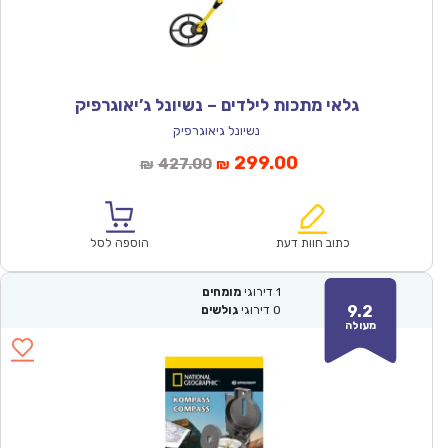
גלאי מתכות לילדים – נשיונל ג’יאוגרפיק
נשיונל גיאוגרפיק
המחיר
המחיר
299.00
427.00
₪
₪
הנוכחי
המקורי
הוא:
היה:
₪427.00.
₪299.00.
כתוב חוות דעת
הוספה לסל
1
דירוגי
מומחים
9.2
0
דירוגי
גולשים
מעולה