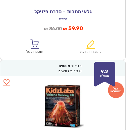
גלאי מתכות – סדרת פיזיקל
יצירה
המחיר
המחיר
59.90
86.00
₪
₪
הנוכחי
המקורי
הוא:
היה:
₪86.00.
₪59.90.
כתוב חוות דעת
הוספה לסל
1
דירוגי
מומחים
9.2
0
דירוגי
גולשים
מעולה