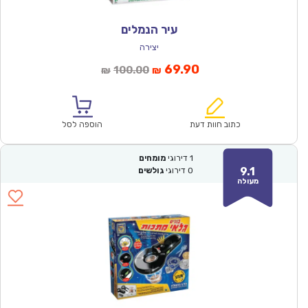
עיר הנמלים
יצירה
המחיר
המחיר
69.90
100.00
₪
₪
הנוכחי
המקורי
הוא:
היה:
₪100.00.
₪69.90.
כתוב חוות דעת
הוספה לסל
1
דירוגי
מומחים
9.1
0
דירוגי
גולשים
מעולה