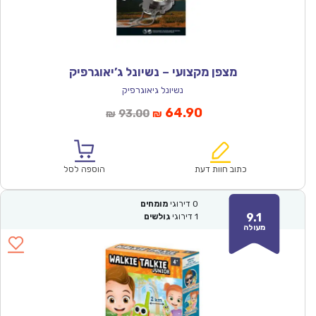
מצפן מקצועי – נשיונל ג’יאוגרפיק
נשיונל גיאוגרפיק
המחיר
המחיר
64.90
93.00
₪
₪
הנוכחי
המקורי
הוא:
היה:
₪93.00.
₪64.90.
כתוב חוות דעת
הוספה לסל
0
דירוגי
מומחים
9.1
1
דירוגי
גולשים
מעולה