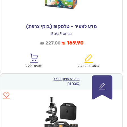
מדע לצעיר – טלסקופ (בוקי צרפת)
Buki France
המחיר
המחיר
159.90
227.00
₪
₪
הנוכחי
המקורי
הוא:
היה:
₪227.00.
₪159.90.
כתוב חוות דעת
הוספה לסל
היה הראשון לדרג
מוצר זה