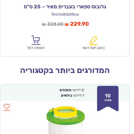
גלובוס ספארי בעברית מאיר – 25 ס”מ
Tecnodidattica
המחיר
המחיר
229.90
328.00
₪
₪
הנוכחי
המקורי
הוא:
היה:
₪328.00.
₪229.90.
כתוב חוות דעת
הוספה לסל
המדורגים ביותר בקטגוריה
0
דירוגי
מומחים
10
1
דירוגי
גולשים
מצוין