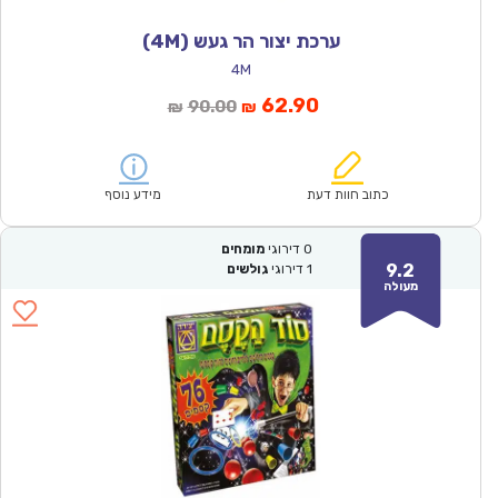
ערכת יצור הר געש (4M)
4M
המחיר
המחיר
62.90
90.00
₪
₪
הנוכחי
המקורי
הוא:
היה:
₪90.00.
₪62.90.
כתוב חוות דעת
מידע נוסף
0
דירוגי
מומחים
9.2
1
דירוגי
גולשים
מעולה