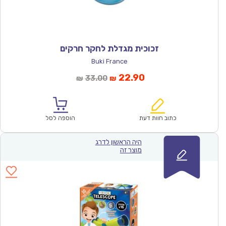
זכוכית מגדלת לחקר חרקים
Buki France
המחיר
המחיר
22.90
33.00
₪
₪
הנוכחי
המקורי
הוא:
היה:
₪33.00.
₪22.90.
כתוב חוות דעת
הוספה לסל
היה הראשון לדרג
מוצר זה