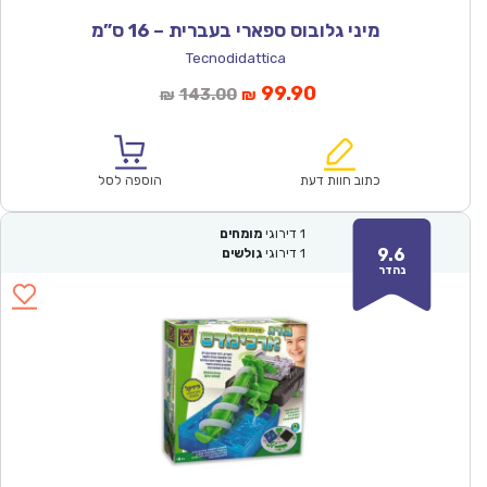
מיני גלובוס ספארי בעברית – 16 ס”מ
Tecnodidattica
המחיר
המחיר
99.90
143.00
₪
₪
הנוכחי
המקורי
הוא:
היה:
₪143.00.
₪99.90.
כתוב חוות דעת
הוספה לסל
1
דירוגי
מומחים
9.6
1
דירוגי
גולשים
נהדר