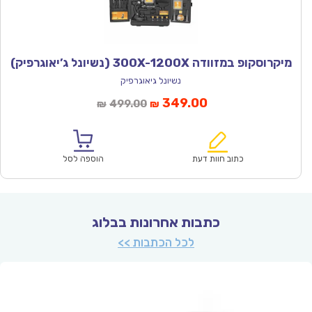
מיקרוסקופ במזוודה 300X-1200X (נשיונל ג’יאוגרפיק)
נשיונל גיאוגרפיק
המחיר
המחיר
349.00
499.00
₪
₪
הנוכחי
המקורי
הוא:
היה:
₪499.00.
₪349.00.
כתוב חוות דעת
הוספה לסל
כתבות אחרונות בבלוג
לכל הכתבות >>