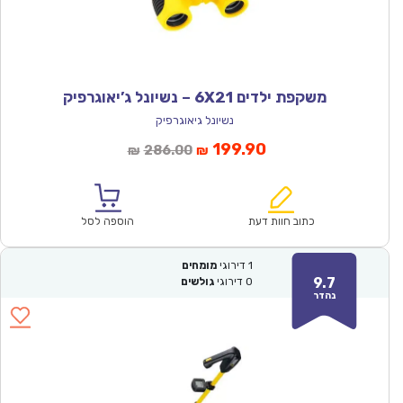
משקפת ילדים 6X21 – נשיונל ג’יאוגרפיק
נשיונל גיאוגרפיק
המחיר
המחיר
199.90
286.00
₪
₪
הנוכחי
המקורי
הוא:
היה:
₪286.00.
₪199.90.
כתוב חוות דעת
הוספה לסל
1
דירוגי
מומחים
9.7
0
דירוגי
גולשים
נהדר