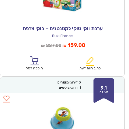
ערכת ווקי טוקי לקטנטנים – בוקי צרפת
Buki France
המחיר
המחיר
159.00
227.00
₪
₪
הנוכחי
המקורי
הוא:
היה:
₪227.00.
₪159.00.
כתוב חוות דעת
הוספה לסל
0
דירוגי
מומחים
9.1
1
דירוגי
גולשים
מעולה