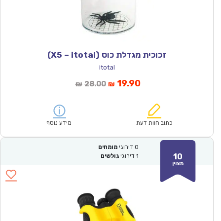
זכוכית מגדלת כוס (X5 – itotal)
itotal
המחיר
המחיר
19.90
28.00
₪
₪
הנוכחי
המקורי
הוא:
היה:
₪28.00.
₪19.90.
כתוב חוות דעת
מידע נוסף
0
דירוגי
מומחים
10
1
דירוגי
גולשים
מצוין