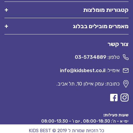
קטגוריות מומלצות
מאמרים מובילים בבלוג
צור קשר
טלפון:
03-5734889
אימייל:
info@kidsbest.co.il
כתובת: עמק איילון 10, תל אביב.
שעות פעילות:
ימי א – ה’: 08:00-18:30 , יום ו’ – 08:00-13:30
כל הזכויות שמורות ל KIDS BEST © 2019