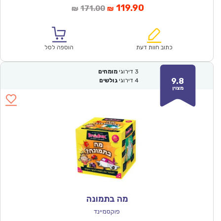
המחיר
המחיר
119.90
171.00
₪
₪
הנוכחי
המקורי
הוא:
היה:
₪171.00.
₪119.90.
כתוב חוות דעת
הוספה לסל
3
דירוגי
מומחים
9.8
4
דירוגי
גולשים
מצוין
מה בתמונה
פוקסמיינד