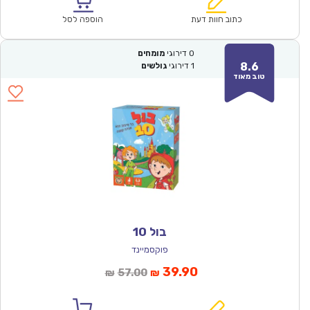
הוא:
היה:
₪60.00.
₪42.00.
כתוב חוות דעת
הוספה לסל
0
דירוגי
מומחים
8.6
1
דירוגי
גולשים
טוב מאוד
בול 10
פוקסמיינד
המחיר
המחיר
39.90
57.00
₪
₪
הנוכחי
המקורי
הוא:
היה: