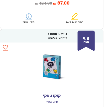
המחיר
המחיר
87.00
124.00
₪
₪
הנוכחי
המקורי
הוא:
היה:
₪124.00.
₪87.00.
כתוב חוות דעת
מידע נוסף
4
דירוגי
מומחים
9.8
2
דירוגי
גולשים
מצוין
קוקו טאקי
חיים שפיר