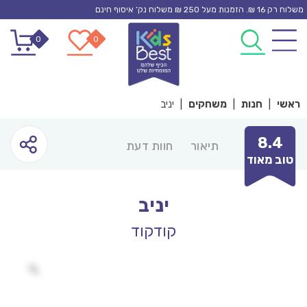
Ski
משלוח רק 16 ₪. הזמנות מעל 250 ₪ משלוח נק’ איסוף חינם
t
0
0
conten
ראשי
|
חנות
|
משחקים
|
יניב
8.4
תיאור
חוות דעת
טוב מאוד
יניב
קודקוד