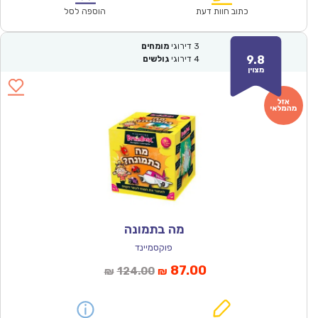
₪171.00.
₪119.90.
כתוב חוות דעת
הוספה לסל
3
דירוגי
מומחים
9.8
4
דירוגי
גולשים
מצוין
מה בתמונה
פוקסמיינד
המחיר
המחיר
87.00
124.00
₪
₪
הנוכחי
המקורי
הוא:
היה: