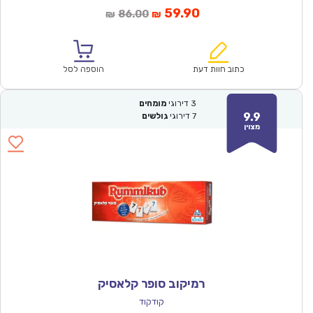
המחיר
המחיר
59.90
86.00
₪
₪
הנוכחי
המקורי
הוא:
היה:
₪86.00.
₪59.90.
כתוב חוות דעת
הוספה לסל
3
דירוגי
מומחים
9.9
7
דירוגי
גולשים
מצוין
רמיקוב סופר קלאסיק
קודקוד