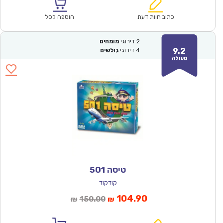
הוא:
היה:
₪64.00.
₪44.90.
כתוב חוות דעת
הוספה לסל
2
דירוגי
מומחים
9.2
4
דירוגי
גולשים
מעולה
טיסה 501
קודקוד
המחיר
המחיר
104.90
150.00
₪
₪
הנוכחי
המקורי