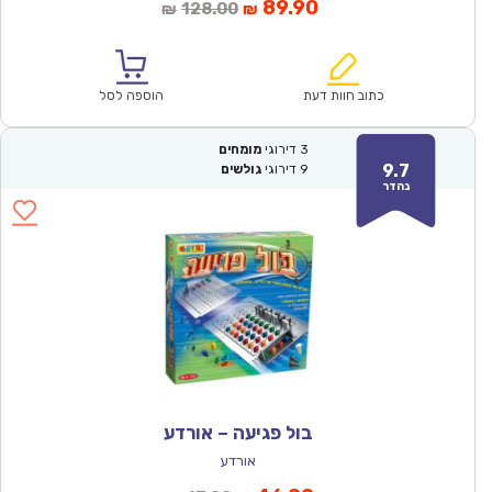
המחיר
המחיר
89.90
128.00
₪
₪
הנוכחי
המקורי
הוא:
היה:
₪128.00.
₪89.90.
כתוב חוות דעת
הוספה לסל
3
דירוגי
מומחים
9.7
9
דירוגי
גולשים
נהדר
בול פגיעה – אורדע
אורדע