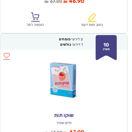
המחיר
המחיר
46.90
67.00
₪
₪
הנוכחי
המקורי
הוא:
היה:
₪67.00.
₪46.90.
כתוב חוות דעת
הוספה לסל
2
דירוגי
מומחים
10
1
דירוגי
גולשים
מצוין
שוקו תות
חיים שפיר
המחיר
המחיר