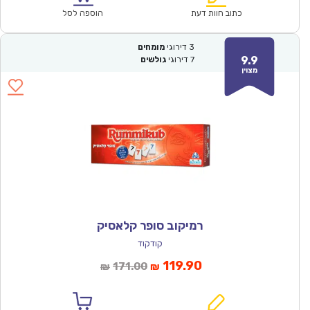
₪60.00.
₪42.00.
כתוב חוות דעת
הוספה לסל
3
דירוגי
מומחים
9.9
7
דירוגי
גולשים
מצוין
רמיקוב סופר קלאסיק
קודקוד
המחיר
המחיר
119.90
171.00
₪
₪
הנוכחי
המקורי
הוא:
היה: