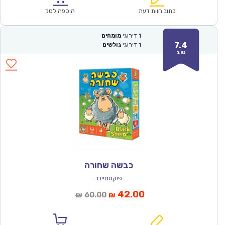
₪131.00.
₪92.00.
כתוב חוות דעת
הוספה לסל
1
דירוגי
מומחים
7.4
1
דירוגי
גולשים
טוב
כבשה שחורה
פוקסמיינד
המחיר
המחיר
42.00
60.00
₪
₪
הנוכחי
המקורי
הוא:
היה: