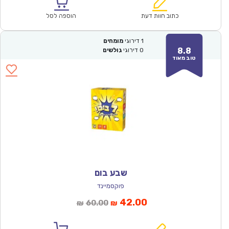
הוא:
היה:
₪150.00.
₪104.90.
כתוב חוות דעת
הוספה לסל
1
דירוגי
מומחים
8.8
0
דירוגי
גולשים
טוב מאוד
שבע בום
פוקסמיינד
המחיר
המחיר
42.00
60.00
₪
₪
הנוכחי
המקורי