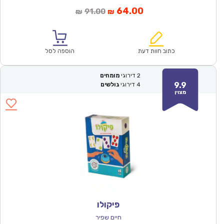
המחיר
המחיר
64.00
91.00
₪
₪
הנוכחי
המקורי
הוא:
היה:
₪91.00.
₪64.00.
כתוב חוות דעת
הוספה לסל
2
דירוגי
מומחים
9.9
4
דירוגי
גולשים
מצוין
פיקולו
חיים שפיר