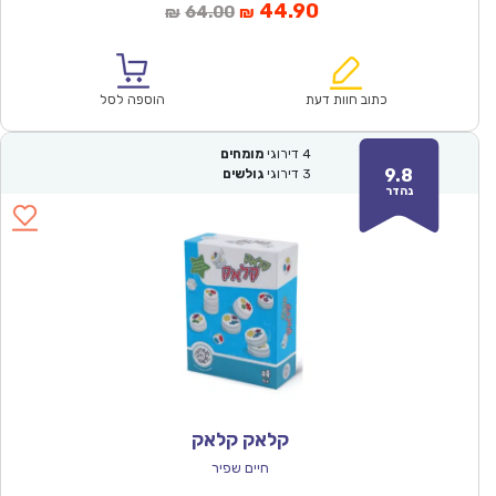
המחיר
המחיר
44.90
64.00
₪
₪
הנוכחי
המקורי
הוא:
היה:
₪64.00.
₪44.90.
כתוב חוות דעת
הוספה לסל
4
דירוגי
מומחים
9.8
3
דירוגי
גולשים
נהדר
קלאק קלאק
חיים שפיר