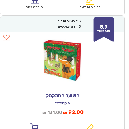
₪57.00.
₪39.90.
כתוב חוות דעת
הוספה לסל
3
דירוגי
מומחים
8.9
5
דירוגי
גולשים
טוב מאוד
השועל החמקמק
פוקסמיינד
המחיר
המחיר
92.00
131.00
₪
₪
הנוכחי
המקורי
הוא:
היה: