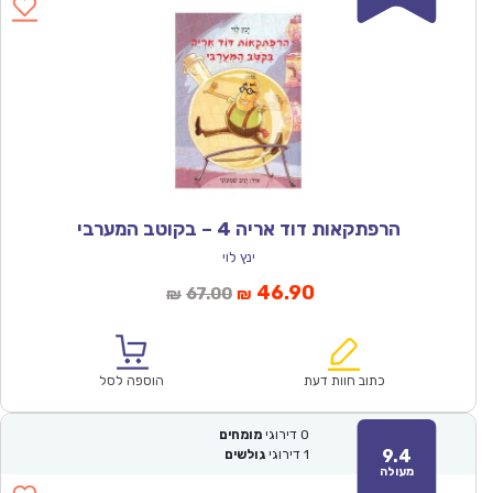
הרפתקאות דוד אריה 4 – בקוטב המערבי
ינץ לוי
המחיר
המחיר
46.90
67.00
₪
₪
הנוכחי
המקורי
הוא:
היה:
₪67.00.
₪46.90.
כתוב חוות דעת
הוספה לסל
0
דירוגי
מומחים
9.4
1
דירוגי
גולשים
מעולה