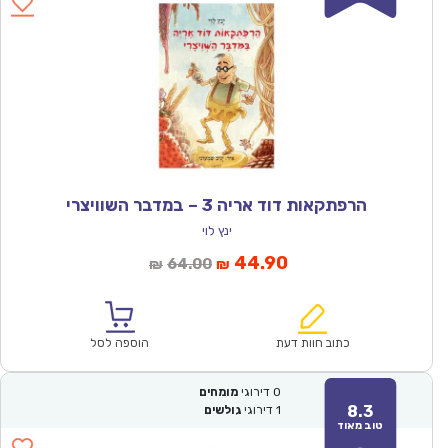
הרפתקאות דוד אריה 3 – במדבר השוויצרי
ינץ לוי
המחיר
המחיר
44.90
64.00
₪
₪
הנוכחי
המקורי
הוא:
היה:
₪64.00.
₪44.90.
כתוב חוות דעת
הוספה לסל
0
דירוגי
מומחים
8.3
1
דירוגי
גולשים
טוב מאוד