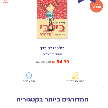
בילבי גרב ברך
אסטריד לינדגרן
המחיר
המחיר
54.90
78.00
₪
₪
הנוכחי
המקורי
הוא:
היה:
₪78.00.
₪54.90.
כתוב חוות דעת
מידע נוסף
המדורגים ביותר בקטגוריה