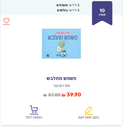
5
דירוגי
מומחים
10
5
דירוגי
גולשים
מצוין
פשפש מתלבש
אמי רובינגר
המחיר
המחיר
39.90
57.00
₪
₪
הנוכחי
המקורי
הוא:
היה:
₪57.00.
₪39.90.
כתוב חוות דעת
הוספה לסל