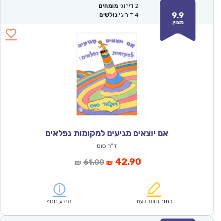
2
דירוגי
מומחים
9.9
4
דירוגי
גולשים
מצוין
אם יוצאים מגיעים למקומות נפלאים
ד"ר סוס
המחיר
המחיר
42.90
61.00
₪
₪
הנוכחי
המקורי
הוא:
היה:
₪61.00.
₪42.90.
כתוב חוות דעת
מידע נוסף