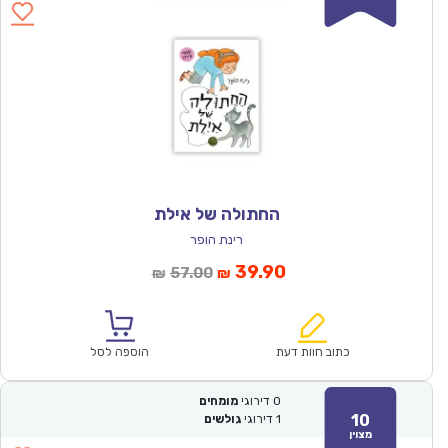
החתולה של אילת
רינת הופר
המחיר
המחיר
39.90
57.00
₪
₪
הנוכחי
המקורי
הוא:
היה:
₪57.00.
₪39.90.
כתוב חוות דעת
הוספה לסל
0
דירוגי
מומחים
10
1
דירוגי
גולשים
מצוין