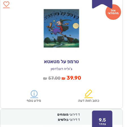
טרמפ על מטאטא
ג'וליה דונלדסון
המחיר
המחיר
39.90
57.00
₪
₪
הנוכחי
המקורי
הוא:
היה:
₪57.00.
₪39.90.
כתוב חוות דעת
מידע נוסף
1
דירוגי
מומחים
9.5
1
דירוגי
גולשים
נהדר