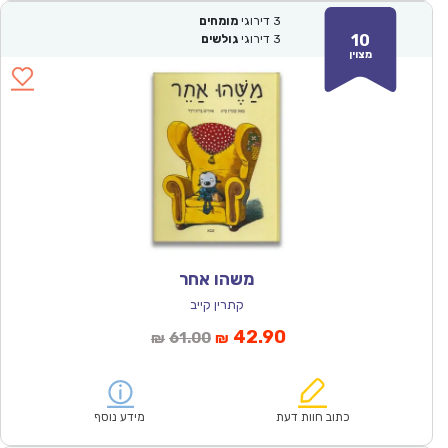
3
דירוגי
מומחים
10
3
דירוגי
גולשים
מצוין
משהו אחר
קתרין קייב
המחיר
המחיר
42.90
61.00
₪
₪
הנוכחי
המקורי
הוא:
היה:
₪61.00.
₪42.90.
כתוב חוות דעת
מידע נוסף