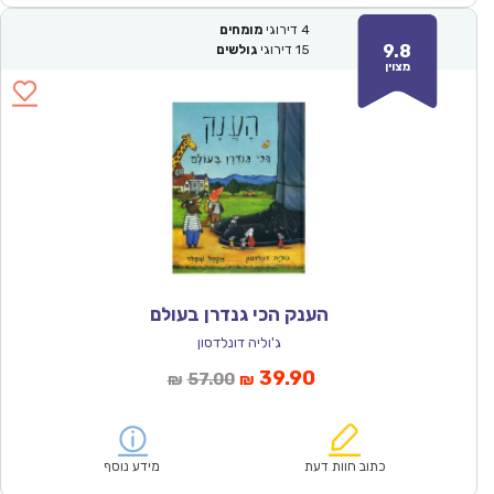
4
דירוגי
מומחים
9.8
15
דירוגי
גולשים
מצוין
הענק הכי גנדרן בעולם
ג'וליה דונלדסון
המחיר
המחיר
39.90
57.00
₪
₪
הנוכחי
המקורי
הוא:
היה:
₪57.00.
₪39.90.
כתוב חוות דעת
מידע נוסף