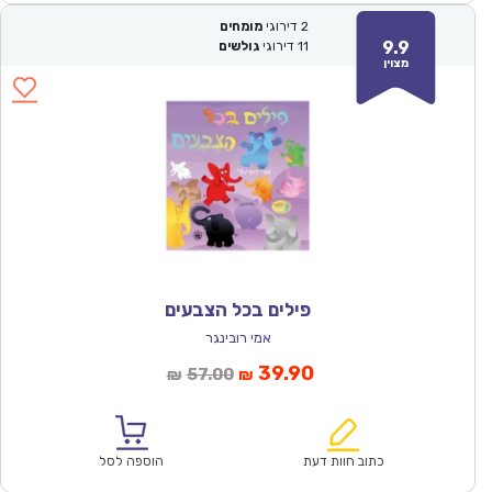
2
דירוגי
מומחים
9.9
11
דירוגי
גולשים
מצוין
פילים בכל הצבעים
אמי רובינגר
המחיר
המחיר
39.90
57.00
₪
₪
הנוכחי
המקורי
הוא:
היה:
₪57.00.
₪39.90.
כתוב חוות דעת
הוספה לסל