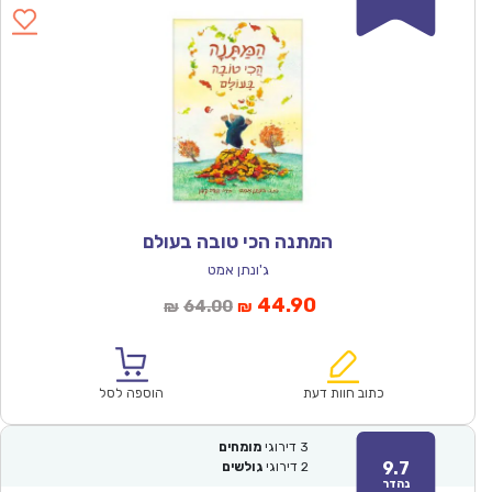
המתנה הכי טובה בעולם
ג'ונתן אמט
המחיר
המחיר
44.90
64.00
₪
₪
הנוכחי
המקורי
הוא:
היה:
₪64.00.
₪44.90.
כתוב חוות דעת
הוספה לסל
3
דירוגי
מומחים
9.7
2
דירוגי
גולשים
נהדר