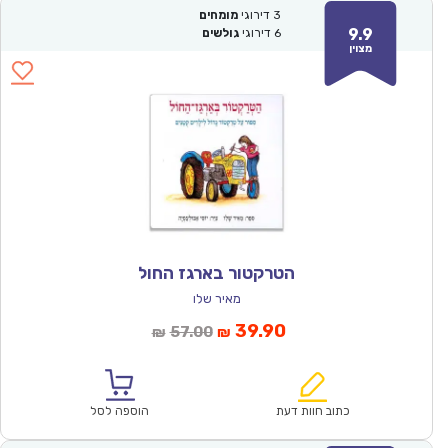
3
דירוגי
מומחים
9.9
6
דירוגי
גולשים
מצוין
הטרקטור בארגז החול
מאיר שלו
המחיר
המחיר
39.90
57.00
₪
₪
הנוכחי
המקורי
הוא:
היה:
₪57.00.
₪39.90.
כתוב חוות דעת
הוספה לסל