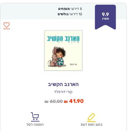
5
דירוגי
מומחים
9.9
12
דירוגי
גולשים
מצוין
הארנב הקשיב
קורי דורפלד
המחיר
המחיר
41.90
60.00
₪
₪
הנוכחי
המקורי
הוא:
היה:
₪60.00.
₪41.90.
כתוב חוות דעת
הוספה לסל