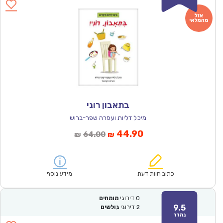
בתאבון רוני
מיכל דליות ועפרה שפר-ברוש
המחיר
המחיר
44.90
64.00
₪
₪
הנוכחי
המקורי
הוא:
היה:
₪64.00.
₪44.90.
כתוב חוות דעת
מידע נוסף
0
דירוגי
מומחים
9.5
2
דירוגי
גולשים
נהדר