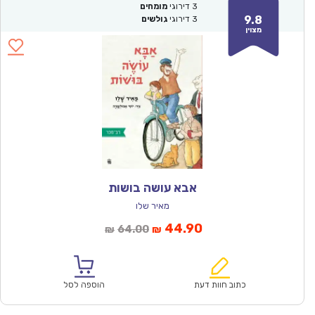
3
דירוגי
מומחים
9.8
3
דירוגי
גולשים
מצוין
אבא עושה בושות
מאיר שלו
המחיר
המחיר
44.90
64.00
₪
₪
הנוכחי
המקורי
הוא:
היה:
₪64.00.
₪44.90.
כתוב חוות דעת
הוספה לסל