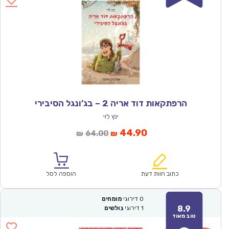
הרפתקאות דוד אריה 2 – בג’ונגל הסיבירי
ינץ לוי
המחיר
המחיר
44.90
64.00
₪
₪
הנוכחי
המקורי
הוא:
היה:
₪64.00.
₪44.90.
כתוב חוות דעת
הוספה לסל
0
דירוגי
מומחים
8.9
1
דירוגי
גולשים
טוב מאוד