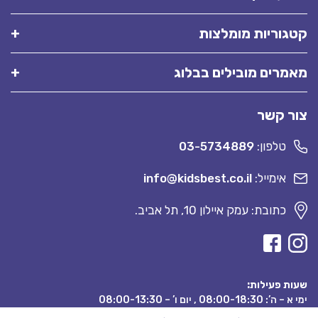
קטגוריות מומלצות
מאמרים מובילים בבלוג
צור קשר
טלפון:
03-5734889
אימייל:
info@kidsbest.co.il
כתובת: עמק איילון 10, תל אביב.
שעות פעילות:
ימי א – ה’: 08:00-18:30 , יום ו’ – 08:00-13:30