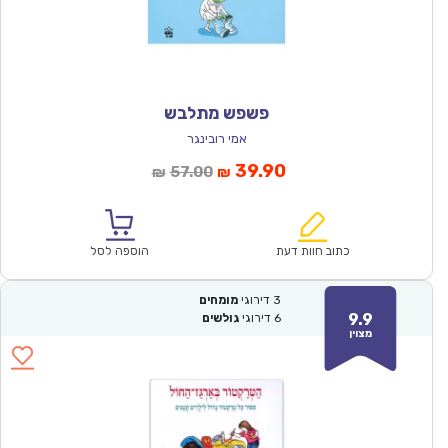
פשפש מתלבש
אמי רובינגר
המחיר
המחיר
39.90
57.00
₪
₪
הנוכחי
המקורי
הוא:
היה:
₪57.00.
₪39.90.
כתוב חוות דעת
הוספה לסל
3
דירוגי
מומחים
9.9
6
דירוגי
גולשים
מצוין