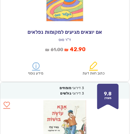
אם יוצאים מגיעים למקומות נפלאים
ד"ר סוס
המחיר
המחיר
42.90
61.00
₪
₪
הנוכחי
המקורי
הוא:
היה:
₪61.00.
₪42.90.
כתוב חוות דעת
מידע נוסף
3
דירוגי
מומחים
9.8
3
דירוגי
גולשים
מצוין