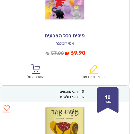
פילים בכל הצבעים
אמי רובינגר
המחיר
המחיר
39.90
57.00
₪
₪
הנוכחי
המקורי
הוא:
היה:
₪57.00.
₪39.90.
כתוב חוות דעת
הוספה לסל
3
דירוגי
מומחים
10
3
דירוגי
גולשים
מצוין