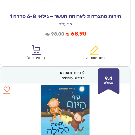
חידות מתגרדות לארוחת העשר – גילאי 6-8 סדרה 1
מידעל'ה
המחיר
המחיר
68.90
98.00
₪
₪
הנוכחי
המקורי
הוא:
היה:
₪98.00.
₪68.90.
כתוב חוות דעת
הוספה לסל
0
דירוגי
מומחים
9.4
1
דירוגי
גולשים
מעולה