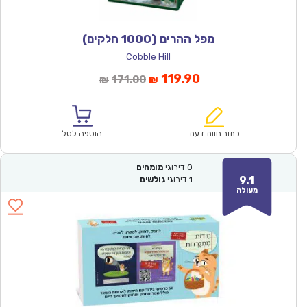
מפל ההרים (1000 חלקים)
Cobble Hill
המחיר
המחיר
119.90
171.00
₪
₪
הנוכחי
המקורי
הוא:
היה:
₪171.00.
₪119.90.
כתוב חוות דעת
הוספה לסל
0
דירוגי
מומחים
9.1
1
דירוגי
גולשים
מעולה