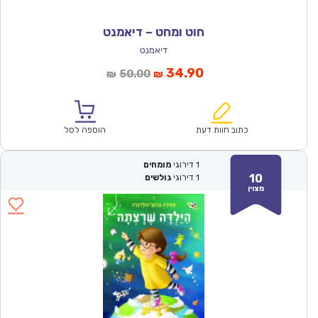
חוט ומחט – דיאמנט
דיאמנט
המחיר
המחיר
34.90
50.00
₪
₪
הנוכחי
המקורי
הוא:
היה:
₪50.00.
₪34.90.
כתוב חוות דעת
הוספה לסל
1
דירוגי
מומחים
10
1
דירוגי
גולשים
מצוין