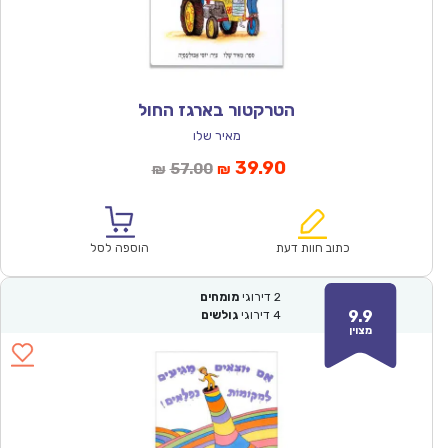
הטרקטור בארגז החול
מאיר שלו
המחיר
המחיר
39.90
57.00
₪
₪
הנוכחי
המקורי
הוא:
היה:
₪57.00.
₪39.90.
כתוב חוות דעת
הוספה לסל
2
דירוגי
מומחים
9.9
4
דירוגי
גולשים
מצוין