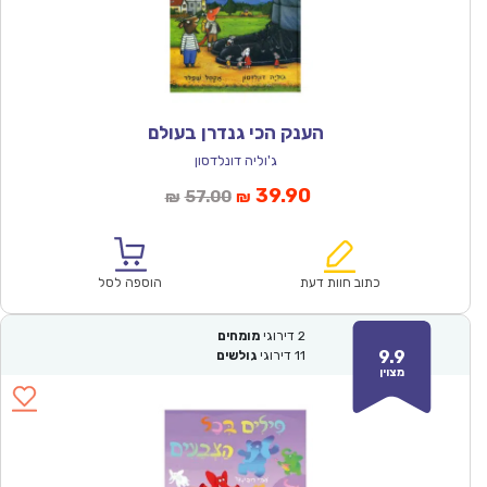
הענק הכי גנדרן בעולם
ג'וליה דונלדסון
המחיר
המחיר
39.90
57.00
₪
₪
הנוכחי
המקורי
הוא:
היה:
₪57.00.
₪39.90.
כתוב חוות דעת
הוספה לסל
2
דירוגי
מומחים
9.9
11
דירוגי
גולשים
מצוין