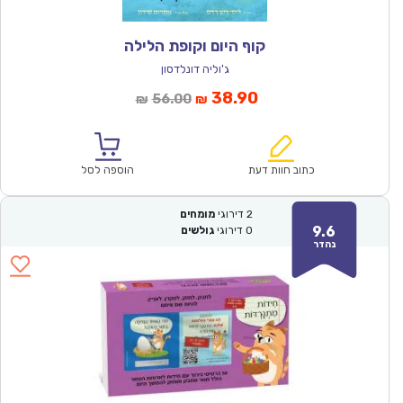
קוף היום וקופת הלילה
ג'וליה דונלדסון
המחיר
המחיר
38.90
56.00
₪
₪
הנוכחי
המקורי
הוא:
היה:
₪56.00.
₪38.90.
כתוב חוות דעת
הוספה לסל
2
דירוגי
מומחים
9.6
0
דירוגי
גולשים
נהדר