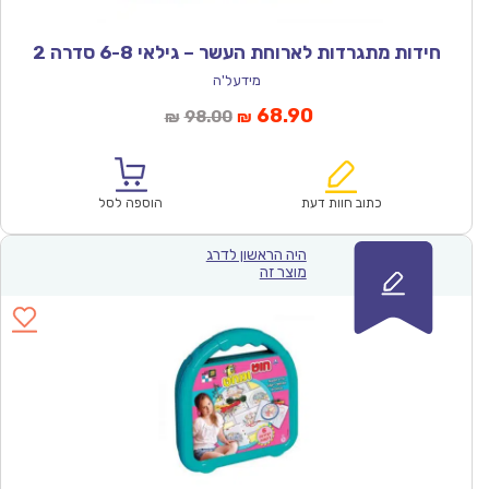
חידות מתגרדות לארוחת העשר – גילאי 6-8 סדרה 2
מידעל'ה
המחיר
המחיר
68.90
98.00
₪
₪
הנוכחי
המקורי
הוא:
היה:
₪98.00.
₪68.90.
כתוב חוות דעת
הוספה לסל
היה הראשון לדרג
מוצר זה