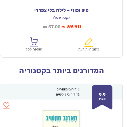
פיפ ופוזי – לילה בלי צפרדי
אקסל שפלר
המחיר
המחיר
39.90
57.00
₪
₪
הנוכחי
המקורי
הוא:
היה:
₪57.00.
₪39.90.
כתוב חוות דעת
הוספה לסל
המדורגים ביותר בקטגוריה
5
דירוגי
מומחים
9.9
12
דירוגי
גולשים
מצוין