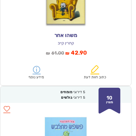
משהו אחר
קתרין קייב
המחיר
המחיר
42.90
61.00
₪
₪
הנוכחי
המקורי
הוא:
היה:
₪61.00.
₪42.90.
כתוב חוות דעת
מידע נוסף
5
דירוגי
מומחים
10
5
דירוגי
גולשים
מצוין