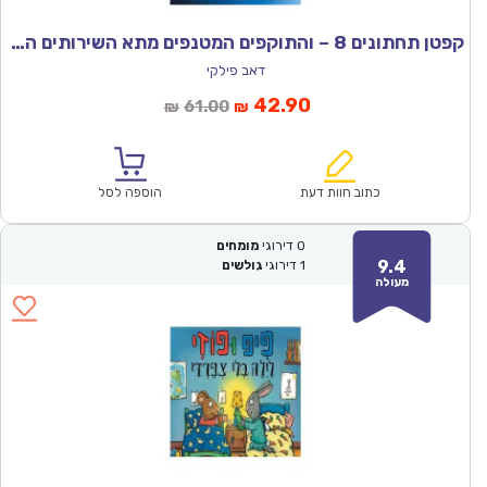
קפטן תחתונים 8 – והתוקפים המטנפים מתא השירותים התכול
דאב פילקי
המחיר
המחיר
42.90
61.00
₪
₪
הנוכחי
המקורי
הוא:
היה:
₪61.00.
₪42.90.
כתוב חוות דעת
הוספה לסל
0
דירוגי
מומחים
9.4
1
דירוגי
גולשים
מעולה