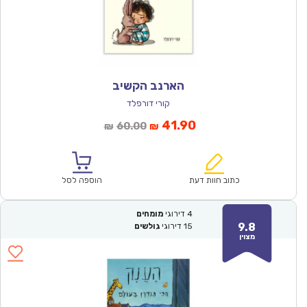
הארנב הקשיב
קורי דורפלד
המחיר
המחיר
41.90
60.00
₪
₪
הנוכחי
המקורי
הוא:
היה:
₪60.00.
₪41.90.
כתוב חוות דעת
הוספה לסל
4
דירוגי
מומחים
9.8
15
דירוגי
גולשים
מצוין