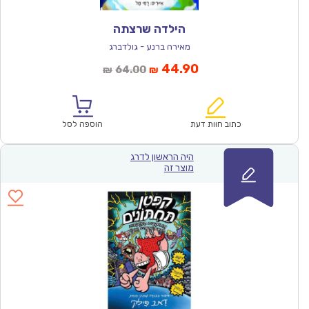
הילדה שרצתה
מאירה ברנע - גולדברג
המחיר
המחיר
44.90
64.00
₪
₪
הנוכחי
המקורי
הוא:
היה:
₪64.00.
₪44.90.
כתוב חוות דעת
הוספה לסל
היה הראשון לדרג
מוצר זה