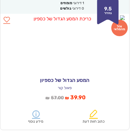
1
דירוגי
מומחים
9.5
0
דירוגי
גולשים
נהדר
המסע הגדול של כספיון
פאול קור
המחיר
המחיר
39.90
57.00
₪
₪
הנוכחי
המקורי
הוא:
היה:
₪57.00.
₪39.90.
כתוב חוות דעת
מידע נוסף