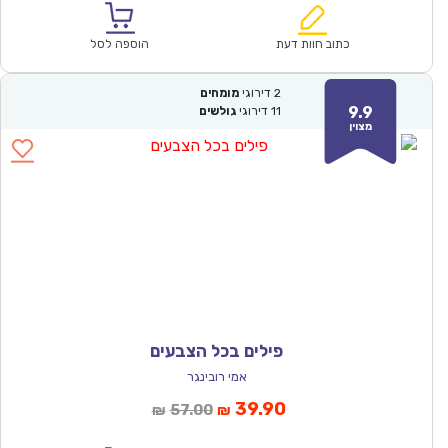
הוא:
היה:
₪57.00.
₪39.90.
כתוב חוות דעת
הוספה לסל
2
דירוגי
מומחים
9.9
11
דירוגי
גולשים
מצוין
פילים בכל הצבעים
אמי רובינגר
המחיר
המחיר
39.90
57.00
₪
₪
הנוכחי
המקורי