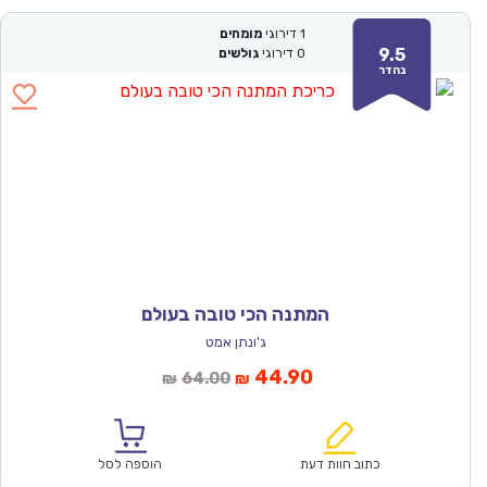
1
דירוגי
מומחים
9.5
0
דירוגי
גולשים
נהדר
המתנה הכי טובה בעולם
ג'ונתן אמט
המחיר
המחיר
44.90
64.00
₪
₪
הנוכחי
המקורי
הוא:
היה:
₪64.00.
₪44.90.
כתוב חוות דעת
הוספה לסל