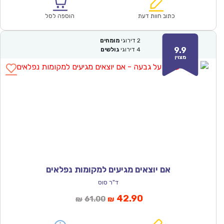
הוא:
היה:
₪57.00.
₪39.90.
כתוב חוות דעת
הוספה לסל
2
דירוגי
מומחים
9.9
4
דירוגי
גולשים
מצוין
אם יוצאים מגיעים למקומות נפלאים
ד"ר סוס
המחיר
המחיר
42.90
61.00
₪
₪
הנוכחי
המקורי