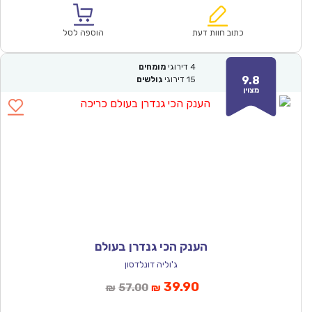
הוא:
היה:
₪60.00.
₪41.90.
כתוב חוות דעת
הוספה לסל
4
דירוגי
מומחים
9.8
15
דירוגי
גולשים
מצוין
הענק הכי גנדרן בעולם
ג'וליה דונלדסון
המחיר
המחיר
39.90
57.00
₪
₪
הנוכחי
המקורי