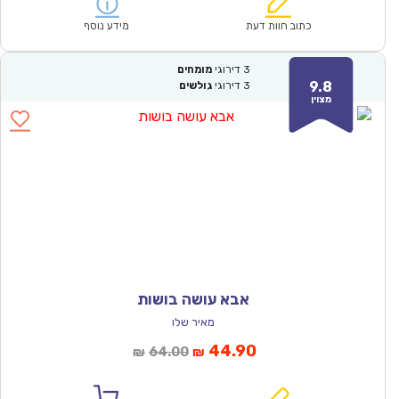
הוא:
היה:
₪61.00.
₪42.90.
כתוב חוות דעת
מידע נוסף
3
דירוגי
מומחים
9.8
3
דירוגי
גולשים
מצוין
אבא עושה בושות
מאיר שלו
המחיר
המחיר
44.90
64.00
₪
₪
הנוכחי
המקורי
הוא:
היה: