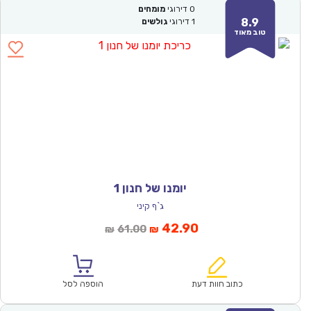
0
דירוגי
מומחים
8.9
1
דירוגי
גולשים
טוב מאוד
יומנו של חנון 1
ג`ף קיני
המחיר
המחיר
42.90
61.00
₪
₪
הנוכחי
המקורי
הוא:
היה:
₪61.00.
₪42.90.
כתוב חוות דעת
הוספה לסל