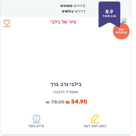
0
דירוגי
מומחים
8.9
1
דירוגי
גולשים
טוב מאוד
בילבי גרב ברך
אסטריד לינדגרן
המחיר
המחיר
54.90
78.00
₪
₪
הנוכחי
המקורי
הוא:
היה:
₪78.00.
₪54.90.
כתוב חוות דעת
מידע נוסף