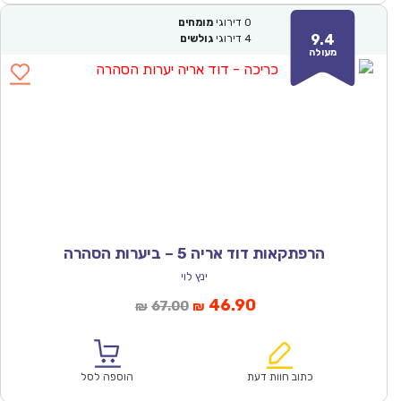
0
דירוגי
מומחים
9.4
4
דירוגי
גולשים
מעולה
הרפתקאות דוד אריה 5 – ביערות הסהרה
ינץ לוי
המחיר
המחיר
46.90
67.00
₪
₪
הנוכחי
המקורי
הוא:
היה:
₪67.00.
₪46.90.
כתוב חוות דעת
הוספה לסל