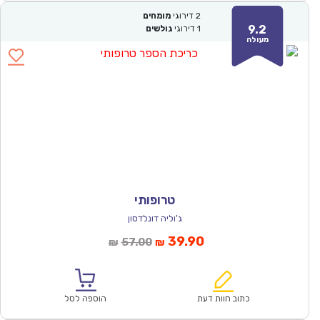
2
דירוגי
מומחים
9.2
1
דירוגי
גולשים
מעולה
טרופותי
ג'וליה דונלדסון
המחיר
המחיר
39.90
57.00
₪
₪
הנוכחי
המקורי
הוא:
היה:
₪57.00.
₪39.90.
כתוב חוות דעת
הוספה לסל