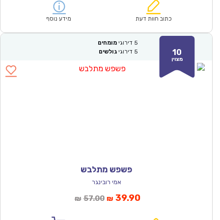
הוא:
היה:
₪61.00.
₪42.90.
כתוב חוות דעת
מידע נוסף
5
דירוגי
מומחים
10
5
דירוגי
גולשים
מצוין
פשפש מתלבש
אמי רובינגר
המחיר
המחיר
39.90
57.00
₪
₪
הנוכחי
המקורי