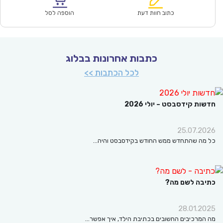
₪64.00.
₪44.90.
כתוב חוות דעת
הוספה לסל
כתבות אחרונות בבלוג
לכל הכתבות >>
ות קידסבסט – יולי 2026
25.07.2
מה שהתחדש ממש החודש בקידסבסט והיה…
בה לשם מה?
28.01.2
המרכיבים החשובים בכתיבת הילד, איך אפשר…