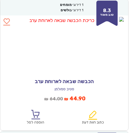
1
דירוגי
מומחים
8.3
1
דירוגי
גולשים
טוב מאוד
הכבשה שבאה לארוחת ערב
סטיב סמולמן
המחיר
המחיר
44.90
64.00
₪
₪
הנוכחי
המקורי
הוא:
היה:
₪64.00.
₪44.90.
כתוב חוות דעת
הוספה לסל