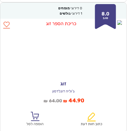
0
דירוגי
מומחים
8.0
1
דירוגי
גולשים
טוב
זוג
ג'וליה דונלדסון
המחיר
המחיר
44.90
64.00
₪
₪
הנוכחי
המקורי
הוא:
היה:
₪64.00.
₪44.90.
כתוב חוות דעת
הוספה לסל