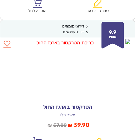
הוא:
היה:
₪57.00.
₪39.90.
כתוב חוות דעת
הוספה לסל
3
דירוגי
מומחים
9.9
6
דירוגי
גולשים
מצוין
הטרקטור בארגז החול
מאיר שלו
המחיר
המחיר
39.90
57.00
₪
₪
הנוכחי
המקורי