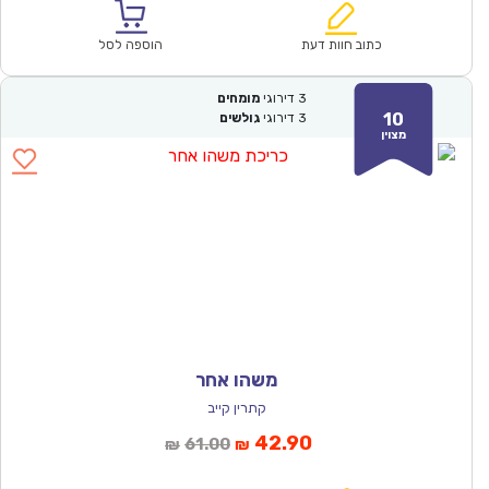
הוא:
היה:
₪57.00.
₪39.90.
כתוב חוות דעת
הוספה לסל
3
דירוגי
מומחים
10
3
דירוגי
גולשים
מצוין
משהו אחר
קתרין קייב
המחיר
המחיר
42.90
61.00
₪
₪
הנוכחי
המקורי