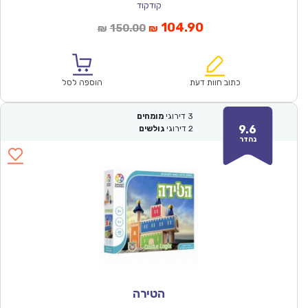
קודקוד
המחיר
המחיר
104.90
150.00
₪
₪
הנוכחי
המקורי
הוא:
היה:
₪150.00.
₪104.90.
כתוב חוות דעת
הוספה לסל
3
דירוגי
מומחים
9.6
2
דירוגי
גולשים
נהדר
הטירה