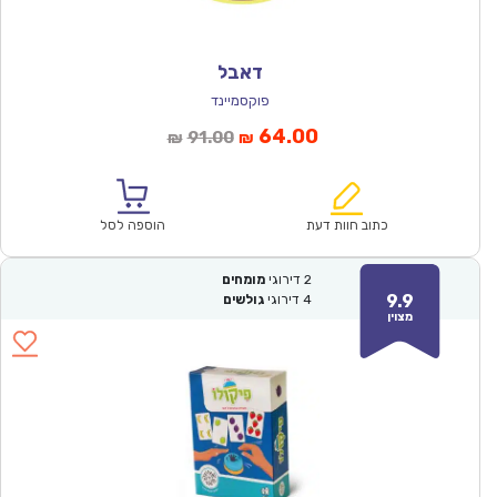
דאבל
פוקסמיינד
המחיר
המחיר
64.00
91.00
₪
₪
הנוכחי
המקורי
הוא:
היה:
₪91.00.
₪64.00.
כתוב חוות דעת
הוספה לסל
2
דירוגי
מומחים
9.9
4
דירוגי
גולשים
מצוין