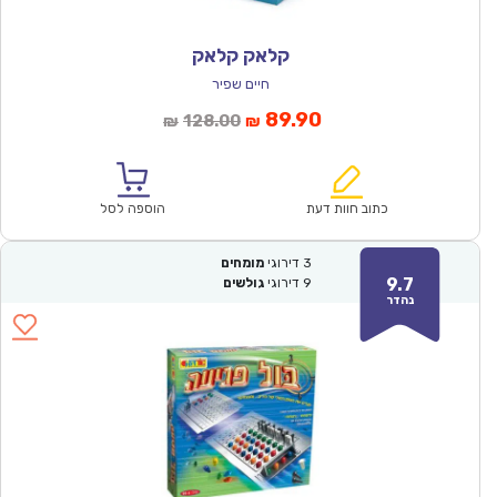
קלאק קלאק
חיים שפיר
המחיר
המחיר
89.90
128.00
₪
₪
הנוכחי
המקורי
הוא:
היה:
₪128.00.
₪89.90.
כתוב חוות דעת
הוספה לסל
3
דירוגי
מומחים
9.7
9
דירוגי
גולשים
נהדר