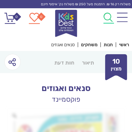
Ski
משלוח רק 16 ₪. הזמנות מעל 250 ₪ משלוח נק’ איסוף חינם
t
0
0
conten
ראשי
|
חנות
|
משחקים
|
סנאים ואגוזים
10
תיאור
חוות דעת
מצוין
סנאים ואגוזים
פוקסמיינד