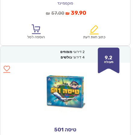
פוקסמיינד
המחיר
המחיר
39.90
57.00
₪
₪
הנוכחי
המקורי
הוא:
היה:
₪57.00.
₪39.90.
כתוב חוות דעת
הוספה לסל
2
דירוגי
מומחים
9.2
4
דירוגי
גולשים
מעולה
טיסה 501