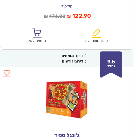
קודקוד
המחיר
המחיר
122.90
176.00
₪
₪
הנוכחי
המקורי
הוא:
היה:
₪176.00.
₪122.90.
כתוב חוות דעת
הוספה לסל
2
דירוגי
מומחים
9.5
3
דירוגי
גולשים
נהדר
ג’ונגל ספיד