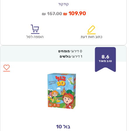
קודקוד
המחיר
המחיר
109.90
157.00
₪
₪
הנוכחי
המקורי
הוא:
היה:
₪157.00.
₪109.90.
כתוב חוות דעת
הוספה לסל
0
דירוגי
מומחים
8.6
1
דירוגי
גולשים
טוב מאוד
בול 10