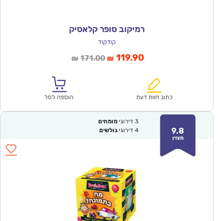
רמיקוב סופר קלאסיק
קודקוד
המחיר
המחיר
119.90
171.00
₪
₪
הנוכחי
המקורי
הוא:
היה:
₪171.00.
₪119.90.
כתוב חוות דעת
הוספה לסל
3
דירוגי
מומחים
9.8
4
דירוגי
גולשים
מצוין