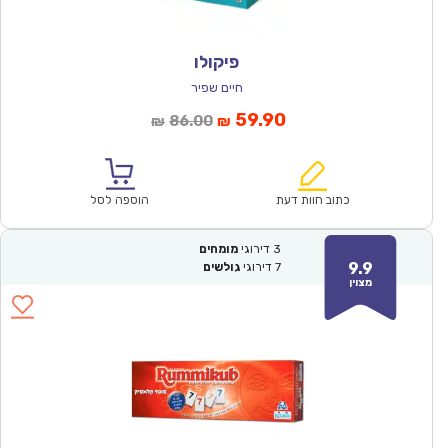
פיקולו
חיים שפיר
המחיר
המחיר
59.90
86.00
₪
₪
הנוכחי
המקורי
הוא:
היה:
₪86.00.
₪59.90.
כתוב חוות דעת
הוספה לסל
3
דירוגי
מומחים
9.9
7
דירוגי
גולשים
מצוין