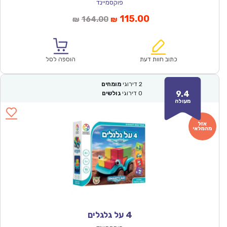
פוקסמיינד
המחיר
המחיר
115.00
164.00
₪
₪
הנוכחי
המקורי
הוא:
היה:
₪164.00.
₪115.00.
כתוב חוות דעת
הוספה לסל
2
דירוגי
מומחים
9.4
0
דירוגי
גולשים
מעולה
4 על גלגלים