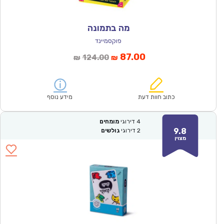
מה בתמונה
פוקסמיינד
המחיר
המחיר
87.00
124.00
₪
₪
הנוכחי
המקורי
הוא:
היה:
₪124.00.
₪87.00.
כתוב חוות דעת
מידע נוסף
4
דירוגי
מומחים
9.8
2
דירוגי
גולשים
מצוין