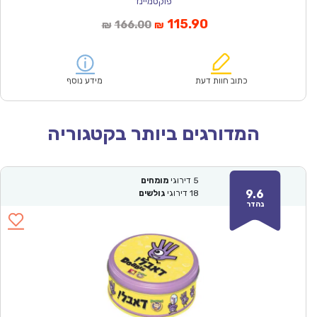
פוקסמיינד
המחיר
המחיר
115.90
166.00
₪
₪
הנוכחי
המקורי
הוא:
היה:
₪166.00.
₪115.90.
כתוב חוות דעת
מידע נוסף
המדורגים ביותר בקטגוריה
5
דירוגי
מומחים
9.6
18
דירוגי
גולשים
נהדר