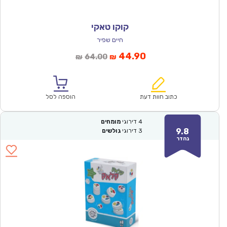
קוקו טאקי
חיים שפיר
המחיר
המחיר
44.90
64.00
₪
₪
הנוכחי
המקורי
הוא:
היה:
₪64.00.
₪44.90.
כתוב חוות דעת
הוספה לסל
4
דירוגי
מומחים
9.8
3
דירוגי
גולשים
נהדר