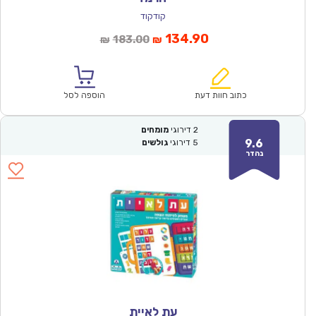
קודקוד
המחיר
המחיר
134.90
183.00
₪
₪
הנוכחי
המקורי
הוא:
היה:
₪183.00.
₪134.90.
כתוב חוות דעת
הוספה לסל
2
דירוגי
מומחים
9.6
5
דירוגי
גולשים
נהדר
עת לאיית