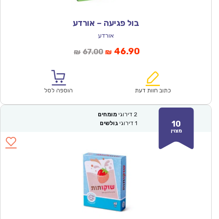
בול פגיעה – אורדע
אורדע
המחיר
המחיר
46.90
67.00
₪
₪
הנוכחי
המקורי
הוא:
היה:
₪67.00.
₪46.90.
כתוב חוות דעת
הוספה לסל
2
דירוגי
מומחים
10
1
דירוגי
גולשים
מצוין