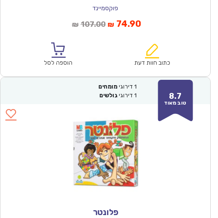
פוקסמיינד
המחיר
המחיר
74.90
107.00
₪
₪
הנוכחי
המקורי
הוא:
היה:
₪107.00.
₪74.90.
כתוב חוות דעת
הוספה לסל
1
דירוגי
מומחים
8.7
1
דירוגי
גולשים
טוב מאוד
פלונטר