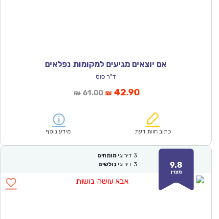
אם יוצאים מגיעים למקומות נפלאים
ד"ר סוס
המחיר
המחיר
42.90
61.00
₪
₪
הנוכחי
המקורי
הוא:
היה:
₪61.00.
₪42.90.
כתוב חוות דעת
מידע נוסף
3
דירוגי
מומחים
9.8
3
דירוגי
גולשים
מצוין