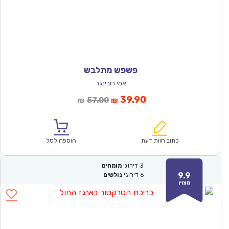
פשפש מתלבש
אמי רובינגר
המחיר
המחיר
39.90
57.00
₪
₪
הנוכחי
המקורי
הוא:
היה:
₪57.00.
₪39.90.
כתוב חוות דעת
הוספה לסל
3
דירוגי
מומחים
9.9
6
דירוגי
גולשים
מצוין