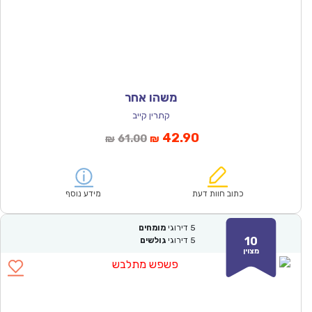
משהו אחר
קתרין קייב
המחיר
המחיר
42.90
61.00
₪
₪
הנוכחי
המקורי
הוא:
היה:
₪61.00.
₪42.90.
כתוב חוות דעת
מידע נוסף
5
דירוגי
מומחים
10
5
דירוגי
גולשים
מצוין