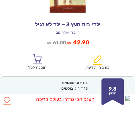
ילדי בית העץ 3 – ילד לא רגיל
רן כהן אהרונוב
המחיר
המחיר
42.90
61.00
₪
₪
הנוכחי
המקורי
הוא:
היה:
₪61.00.
₪42.90.
כתוב חוות דעת
הוספה לסל
4
דירוגי
מומחים
9.8
15
דירוגי
גולשים
מצוין