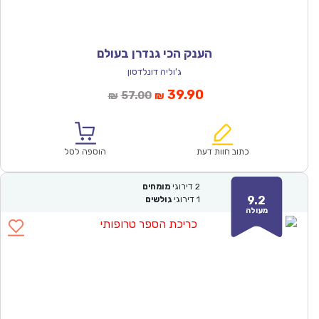
הענק הכי גנדרן בעולם
ג'וליה דונלדסון
המחיר
המחיר
39.90
57.00
₪
₪
הנוכחי
המקורי
הוא:
היה:
₪57.00.
₪39.90.
כתוב חוות דעת
הוספה לסל
2
דירוגי
מומחים
9.2
1
דירוגי
גולשים
מעולה