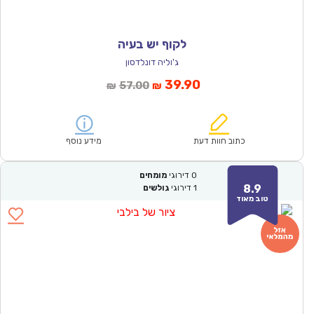
לקוף יש בעיה
ג'וליה דונלדסון
המחיר
המחיר
39.90
57.00
₪
₪
הנוכחי
המקורי
הוא:
היה:
₪57.00.
₪39.90.
כתוב חוות דעת
מידע נוסף
0
דירוגי
מומחים
8.9
1
דירוגי
גולשים
טוב מאוד