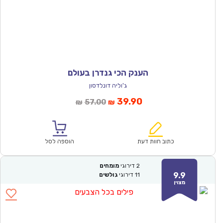
הענק הכי גנדרן בעולם
ג'וליה דונלדסון
המחיר
המחיר
39.90
57.00
₪
₪
הנוכחי
המקורי
הוא:
היה:
₪57.00.
₪39.90.
כתוב חוות דעת
הוספה לסל
2
דירוגי
מומחים
9.9
11
דירוגי
גולשים
מצוין