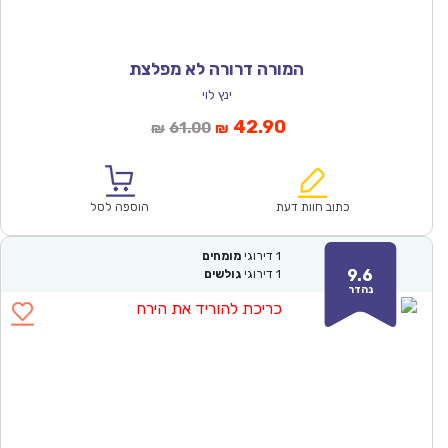
המורה דרורה לא מפלצת
ינץ לוי
המחיר
המחיר
42.90
61.00
₪
₪
הנוכחי
המקורי
הוא:
היה:
₪61.00.
₪42.90.
כתוב חוות דעת
הוספה לסל
1
דירוגי
מומחים
9.6
1
דירוגי
גולשים
נהדר