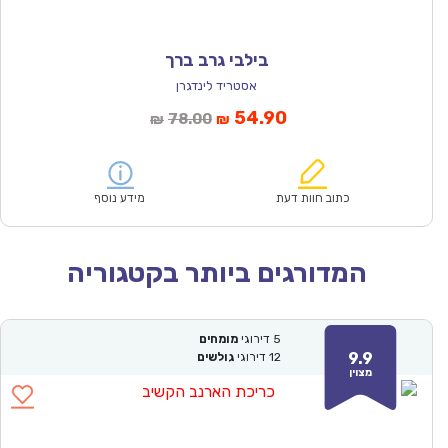
בילבי גרב ברך
אסטריד לינדגרן
המחיר
המחיר
54.90
78.00
₪
₪
הנוכחי
המקורי
הוא:
היה:
₪78.00.
₪54.90.
כתוב חוות דעת
מידע נוסף
המדורגים ביותר בקטגוריה
5
דירוגי
מומחים
9.9
12
דירוגי
גולשים
מצוין