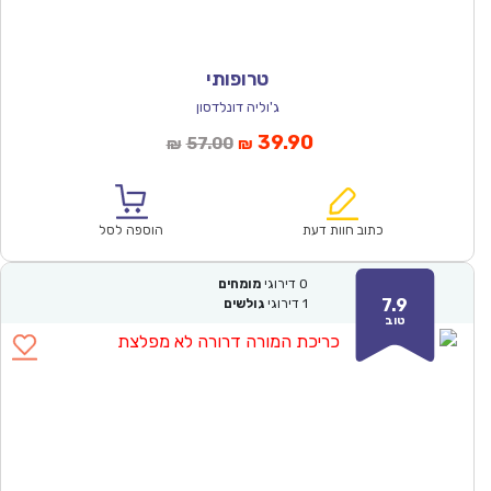
טרופותי
ג'וליה דונלדסון
המחיר
המחיר
39.90
57.00
₪
₪
הנוכחי
המקורי
הוא:
היה:
₪57.00.
₪39.90.
כתוב חוות דעת
הוספה לסל
0
דירוגי
מומחים
7.9
1
דירוגי
גולשים
טוב