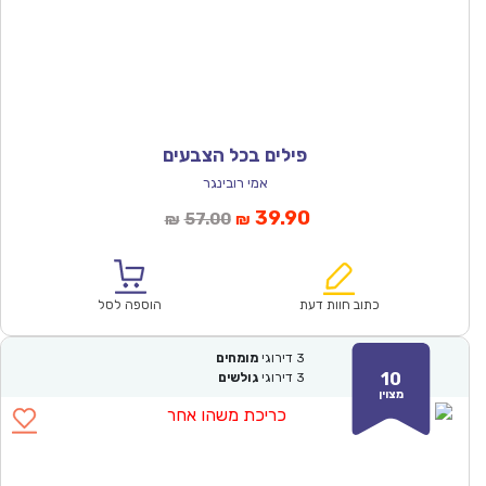
פילים בכל הצבעים
אמי רובינגר
המחיר
המחיר
39.90
57.00
₪
₪
הנוכחי
המקורי
הוא:
היה:
₪57.00.
₪39.90.
כתוב חוות דעת
הוספה לסל
3
דירוגי
מומחים
10
3
דירוגי
גולשים
מצוין