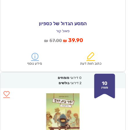
המסע הגדול של כספיון
פאול קור
המחיר
המחיר
39.90
57.00
₪
₪
הנוכחי
המקורי
הוא:
היה:
₪57.00.
₪39.90.
כתוב חוות דעת
מידע נוסף
0
דירוגי
מומחים
10
2
דירוגי
גולשים
מצוין