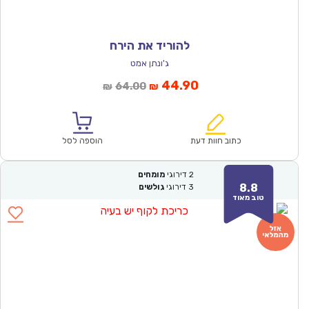
להוריד את הירח
ג'ונתן אמט
המחיר
המחיר
44.90
64.00
₪
₪
הנוכחי
המקורי
הוא:
היה:
₪64.00.
₪44.90.
כתוב חוות דעת
הוספה לסל
2
דירוגי
מומחים
8.8
3
דירוגי
גולשים
טוב מאוד