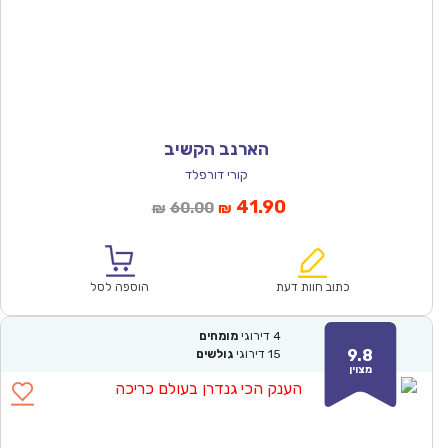
הארנב הקשיב
קורי דורפלד
המחיר
המחיר
41.90
60.00
₪
₪
הנוכחי
המקורי
הוא:
היה:
₪60.00.
₪41.90.
כתוב חוות דעת
הוספה לסל
4
דירוגי
מומחים
9.8
15
דירוגי
גולשים
מצוין