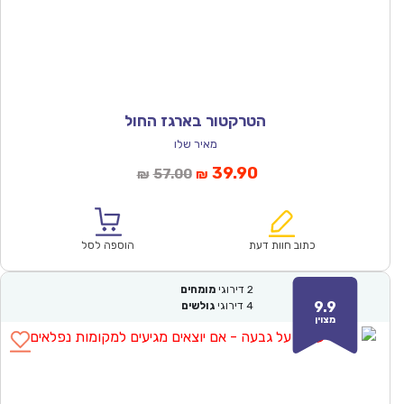
הטרקטור בארגז החול
מאיר שלו
המחיר
המחיר
39.90
57.00
₪
₪
הנוכחי
המקורי
הוא:
היה:
₪57.00.
₪39.90.
כתוב חוות דעת
הוספה לסל
2
דירוגי
מומחים
9.9
4
דירוגי
גולשים
מצוין