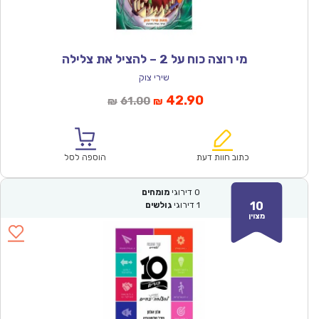
מי רוצה כוח על 2 – להציל את צלילה
שירי צוק
המחיר
המחיר
42.90
61.00
₪
₪
הנוכחי
המקורי
הוא:
היה:
₪61.00.
₪42.90.
כתוב חוות דעת
הוספה לסל
0
דירוגי
מומחים
10
1
דירוגי
גולשים
מצוין