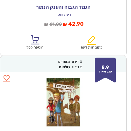
הגמד הגבוה והענק הנמוך
רינת הופר
המחיר
המחיר
42.90
61.00
₪
₪
הנוכחי
המקורי
הוא:
היה:
₪61.00.
₪42.90.
כתוב חוות דעת
הוספה לסל
0
דירוגי
מומחים
8.9
2
דירוגי
גולשים
טוב מאוד