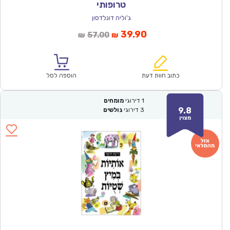
טרופותי
ג'וליה דונלדסון
המחיר
המחיר
39.90
57.00
₪
₪
הנוכחי
המקורי
הוא:
היה:
₪57.00.
₪39.90.
כתוב חוות דעת
הוספה לסל
1
דירוגי
מומחים
9.8
3
דירוגי
גולשים
מצוין