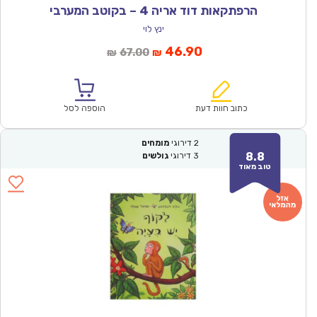
הרפתקאות דוד אריה 4 – בקוטב המערבי
ינץ לוי
המחיר
המחיר
46.90
67.00
₪
₪
הנוכחי
המקורי
הוא:
היה:
₪67.00.
₪46.90.
כתוב חוות דעת
הוספה לסל
2
דירוגי
מומחים
8.8
3
דירוגי
גולשים
טוב מאוד