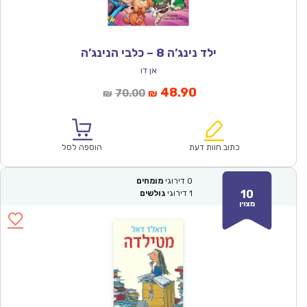
ילד נינג’ה 8 – כלבי הנינג’ה
אן דו
המחיר
המחיר
48.90
70.00
₪
₪
הנוכחי
המקורי
הוא:
היה:
₪70.00.
₪48.90.
כתוב חוות דעת
הוספה לסל
0
דירוגי
מומחים
10
1
דירוגי
גולשים
מצוין