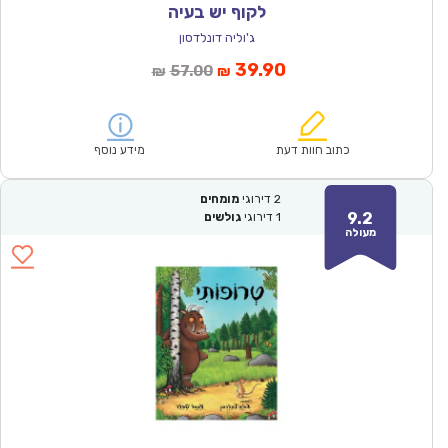
לקוף יש בעיה
ג'וליה דונלדסון
המחיר
המחיר
39.90
57.00
₪
₪
הנוכחי
המקורי
הוא:
היה:
₪57.00.
₪39.90.
כתוב חוות דעת
מידע נוסף
2
דירוגי
מומחים
9.2
1
דירוגי
גולשים
מעולה