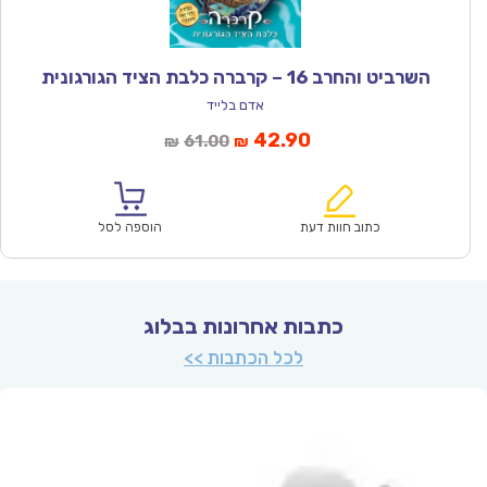
השרביט והחרב 16 – קרברה כלבת הציד הגורגונית
אדם בלייד
המחיר
המחיר
42.90
61.00
₪
₪
הנוכחי
המקורי
הוא:
היה:
₪61.00.
₪42.90.
כתוב חוות דעת
הוספה לסל
כתבות אחרונות בבלוג
לכל הכתבות >>