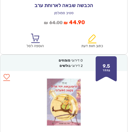
הכבשה שבאה לארוחת ערב
סטיב סמולמן
המחיר
המחיר
44.90
64.00
₪
₪
הנוכחי
המקורי
הוא:
היה:
₪64.00.
₪44.90.
כתוב חוות דעת
הוספה לסל
0
דירוגי
מומחים
9.5
2
דירוגי
גולשים
נהדר