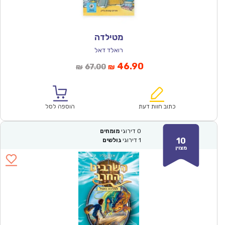
מטילדה
רואלד דאל
המחיר
המחיר
46.90
67.00
₪
₪
הנוכחי
המקורי
הוא:
היה:
₪67.00.
₪46.90.
כתוב חוות דעת
הוספה לסל
0
דירוגי
מומחים
10
1
דירוגי
גולשים
מצוין