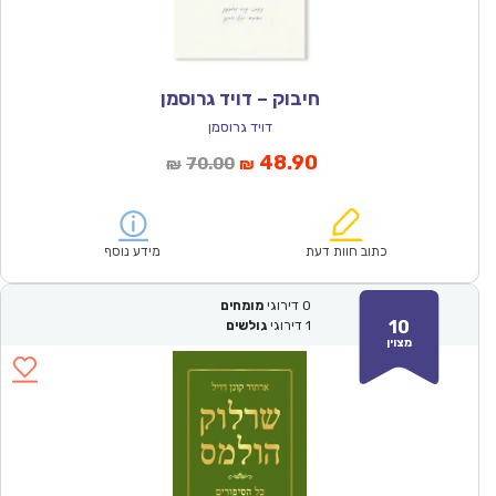
חיבוק – דויד גרוסמן
דויד גרוסמן
המחיר
המחיר
48.90
70.00
₪
₪
הנוכחי
המקורי
הוא:
היה:
₪70.00.
₪48.90.
כתוב חוות דעת
מידע נוסף
0
דירוגי
מומחים
10
1
דירוגי
גולשים
מצוין