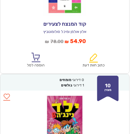
קוד המנצח לצעירים
אלון אולמן ומיכל סולומונוביץ
המחיר
המחיר
54.90
78.00
₪
₪
הנוכחי
המקורי
הוא:
היה:
₪78.00.
₪54.90.
כתוב חוות דעת
הוספה לסל
0
דירוגי
מומחים
10
1
דירוגי
גולשים
מצוין