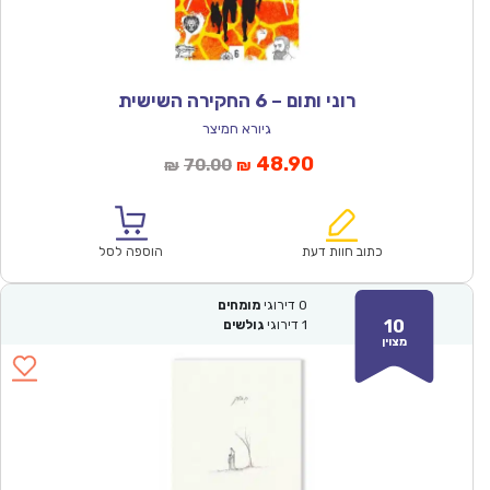
רוני ותום – 6 החקירה השישית
גיורא חמיצר
המחיר
המחיר
48.90
70.00
₪
₪
הנוכחי
המקורי
הוא:
היה:
₪70.00.
₪48.90.
כתוב חוות דעת
הוספה לסל
0
דירוגי
מומחים
10
1
דירוגי
גולשים
מצוין