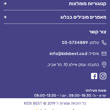
קטגוריות מומלצות
מאמרים מובילים בבלוג
צור קשר
טלפון:
03-5734889
אימייל:
info@kidsbest.co.il
כתובת: עמק איילון 10, תל אביב.
שעות פעילות:
ימי א – ה’: 08:00-18:30 , יום ו’ – 08:00-13:30
כל הזכויות שמורות ל KIDS BEST © 2019