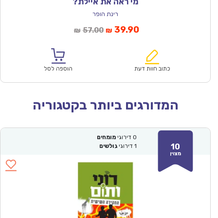
מי ראה את איילת?
רינת הופר
המחיר
המחיר
39.90
57.00
₪
₪
הנוכחי
המקורי
הוא:
היה:
₪57.00.
₪39.90.
כתוב חוות דעת
הוספה לסל
המדורגים ביותר בקטגוריה
0
דירוגי
מומחים
10
1
דירוגי
גולשים
מצוין