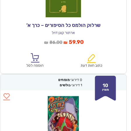
שרלוק הולמס כל הסיפורים – כרך א’
ארתור קונן דויל
המחיר
המחיר
59.90
86.00
₪
₪
הנוכחי
המקורי
הוא:
היה:
₪86.00.
₪59.90.
כתוב חוות דעת
הוספה לסל
0
דירוגי
מומחים
10
1
דירוגי
גולשים
מצוין