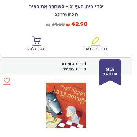
ילדי בית העץ 2 – לשחרר את כפיר
רן כהן אהרונוב
המחיר
המחיר
42.90
61.00
₪
₪
הנוכחי
המקורי
הוא:
היה:
₪61.00.
₪42.90.
כתוב חוות דעת
הוספה לסל
1
דירוגי
מומחים
8.3
1
דירוגי
גולשים
טוב מאוד