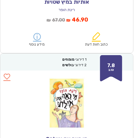
אותיות במיץ שטויות
רינת הופר
המחיר
המחיר
46.90
67.00
₪
₪
הנוכחי
המקורי
הוא:
היה:
₪67.00.
₪46.90.
כתוב חוות דעת
מידע נוסף
1
דירוגי
מומחים
7.8
2
דירוגי
גולשים
טוב