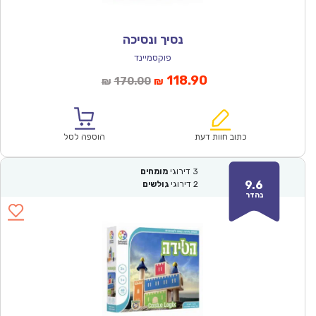
נסיך ונסיכה
פוקסמיינד
המחיר
המחיר
118.90
170.00
₪
₪
הנוכחי
המקורי
הוא:
היה:
₪170.00.
₪118.90.
כתוב חוות דעת
הוספה לסל
3
דירוגי
מומחים
9.6
2
דירוגי
גולשים
נהדר