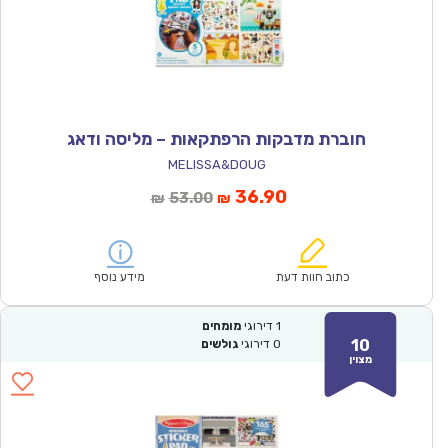
חוברת מדבקות הרפתקאות – מליסה ודאג
MELISSA&DOUG
המחיר
המחיר
36.90
53.00
₪
₪
הנוכחי
המקורי
הוא:
היה:
₪53.00.
₪36.90.
כתוב חוות דעת
מידע נוסף
1
דירוגי
מומחים
10
0
דירוגי
גולשים
מצוין