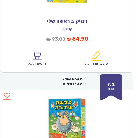
רמיקוב ראשון שלי
קודקוד
המחיר
המחיר
64.90
93.00
₪
₪
הנוכחי
המקורי
הוא:
היה:
₪93.00.
₪64.90.
כתוב חוות דעת
הוספה לסל
1
דירוגי
מומחים
7.4
1
דירוגי
גולשים
טוב