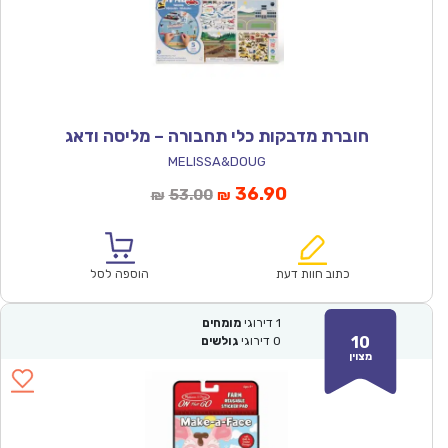
חוברת מדבקות כלי תחבורה – מליסה ודאג
MELISSA&DOUG
המחיר
המחיר
36.90
53.00
₪
₪
הנוכחי
המקורי
הוא:
היה:
₪53.00.
₪36.90.
כתוב חוות דעת
הוספה לסל
1
דירוגי
מומחים
10
0
דירוגי
גולשים
מצוין