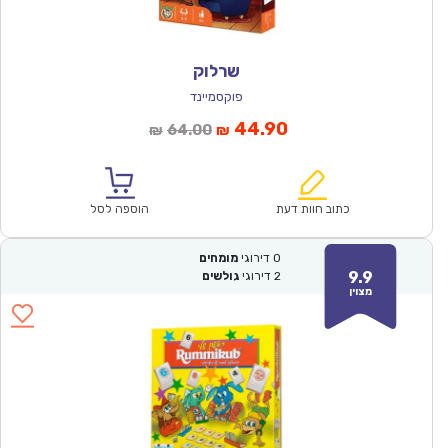
שרלוק
פוקסמיינד
המחיר
המחיר
44.90
64.00
₪
₪
הנוכחי
המקורי
הוא:
היה:
₪64.00.
₪44.90.
כתוב חוות דעת
הוספה לסל
0
דירוגי
מומחים
9.9
2
דירוגי
גולשים
מצוין