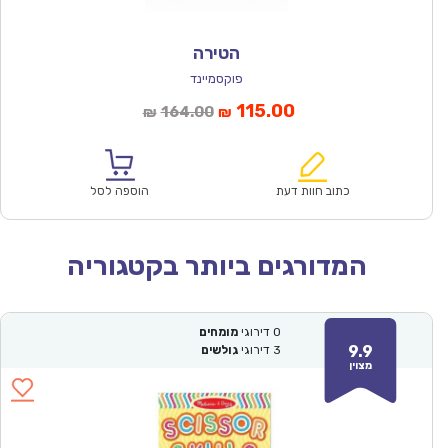
הטירה
פוקסמיינד
המחיר
המחיר
115.00
164.00
₪
₪
הנוכחי
המקורי
הוא:
היה:
₪164.00.
₪115.00.
כתוב חוות דעת
הוספה לסל
המדורגים ביותר בקטגוריה
0
דירוגי
מומחים
9.9
3
דירוגי
גולשים
מצוין