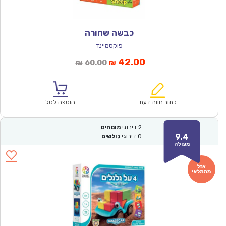
כבשה שחורה
פוקסמיינד
המחיר
המחיר
42.00
60.00
₪
₪
הנוכחי
המקורי
הוא:
היה:
₪60.00.
₪42.00.
כתוב חוות דעת
הוספה לסל
2
דירוגי
מומחים
9.4
0
דירוגי
גולשים
מעולה