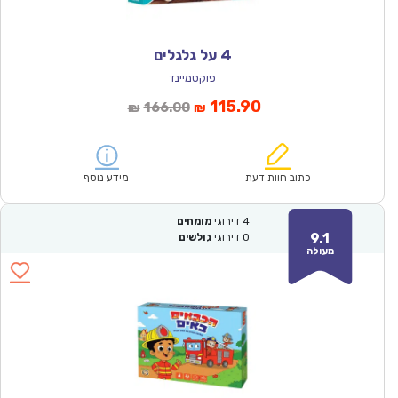
4 על גלגלים
פוקסמיינד
המחיר
המחיר
115.90
166.00
₪
₪
הנוכחי
המקורי
הוא:
היה:
₪166.00.
₪115.90.
כתוב חוות דעת
מידע נוסף
4
דירוגי
מומחים
9.1
0
דירוגי
גולשים
מעולה