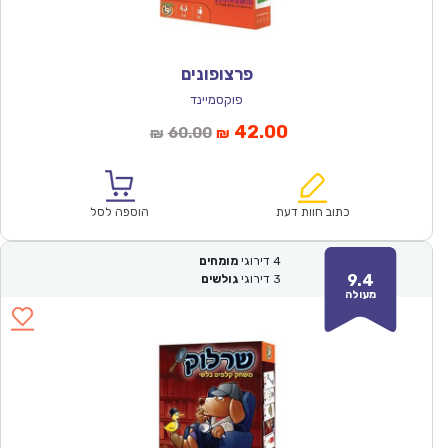
פרצופונים
פוקסמיינד
המחיר
המחיר
42.00
60.00
₪
₪
הנוכחי
המקורי
הוא:
היה:
₪60.00.
₪42.00.
כתוב חוות דעת
הוספה לסל
4
דירוגי
מומחים
9.4
3
דירוגי
גולשים
מעולה