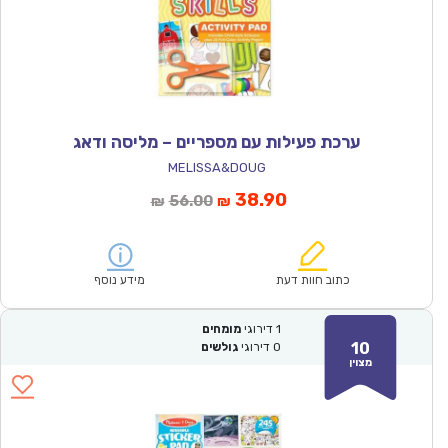
ערכת פעילות עם מספריים – מליסה ודאג
MELISSA&DOUG
המחיר
המחיר
38.90
56.00
₪
₪
הנוכחי
המקורי
הוא:
היה:
₪56.00.
₪38.90.
כתוב חוות דעת
מידע נוסף
1
דירוגי
מומחים
10
0
דירוגי
גולשים
מצוין