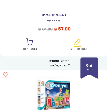
הכבאים באים
פוקסמיינד
המחיר
המחיר
57.00
81.00
₪
₪
הנוכחי
המקורי
הוא:
היה:
₪81.00.
₪57.00.
כתוב חוות דעת
הוספה לסל
3
דירוגי
מומחים
9.6
7
דירוגי
גולשים
נהדר