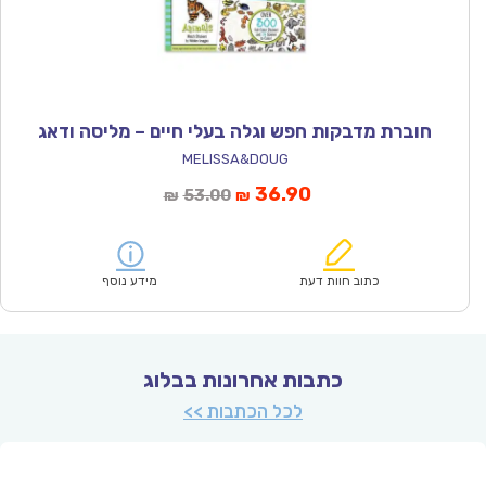
חוברת מדבקות חפש וגלה בעלי חיים – מליסה ודאג
MELISSA&DOUG
המחיר
המחיר
36.90
53.00
₪
₪
הנוכחי
המקורי
הוא:
היה:
₪53.00.
₪36.90.
כתוב חוות דעת
מידע נוסף
כתבות אחרונות בבלוג
לכל הכתבות >>