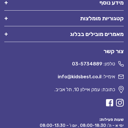
מידע נוסף
קטגוריות מומלצות
מאמרים מובילים בבלוג
צור קשר
טלפון:
03-5734889
אימייל:
info@kidsbest.co.il
כתובת: עמק איילון 10, תל אביב.
שעות פעילות:
ימי א – ה’: 08:00-18:30 , יום ו’ – 08:00-13:30