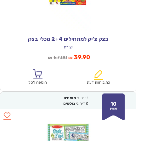
בצק צ’יק למתחילים 2+4 מכלי בצק
יצירה
המחיר
המחיר
39.90
57.00
₪
₪
הנוכחי
המקורי
הוא:
היה:
₪57.00.
₪39.90.
כתוב חוות דעת
הוספה לסל
1
דירוגי
מומחים
10
0
דירוגי
גולשים
מצוין