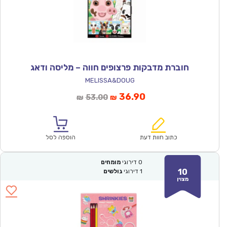
חוברת מדבקות פרצופים חווה – מליסה ודאג
MELISSA&DOUG
המחיר
המחיר
36.90
53.00
₪
₪
הנוכחי
המקורי
הוא:
היה:
₪53.00.
₪36.90.
כתוב חוות דעת
הוספה לסל
0
דירוגי
מומחים
10
1
דירוגי
גולשים
מצוין