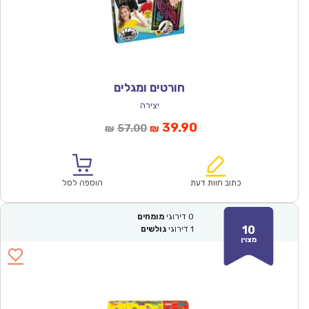
חורטים ומגלים
יצירה
המחיר
המחיר
39.90
57.00
₪
₪
הנוכחי
המקורי
הוא:
היה:
₪57.00.
₪39.90.
כתוב חוות דעת
הוספה לסל
0
דירוגי
מומחים
10
1
דירוגי
גולשים
מצוין