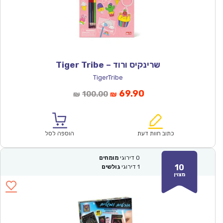
שרינקיס ורוד – Tiger Tribe
TigerTribe
המחיר
המחיר
69.90
100.00
₪
₪
הנוכחי
המקורי
הוא:
היה:
₪100.00.
₪69.90.
כתוב חוות דעת
הוספה לסל
0
דירוגי
מומחים
10
1
דירוגי
גולשים
מצוין