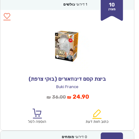
10
1
דירוגי
גולשים
מצוין
ביצת קסם דינוזאורים (בוקי צרפת)
Buki France
המחיר
המחיר
24.90
36.00
₪
₪
הנוכחי
המקורי
הוא:
היה:
₪36.00.
₪24.90.
כתוב חוות דעת
הוספה לסל
0
דירוגי
מומחים