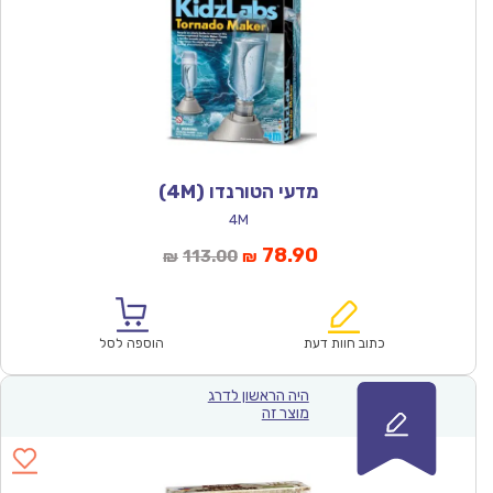
מדעי הטורנדו (4M)
4M
המחיר
המחיר
78.90
113.00
₪
₪
הנוכחי
המקורי
הוא:
היה:
₪113.00.
₪78.90.
כתוב חוות דעת
הוספה לסל
היה הראשון לדרג
מוצר זה