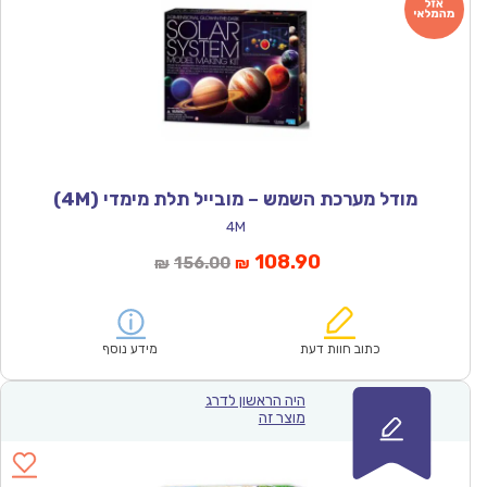
מודל מערכת השמש – מובייל תלת מימדי (4M)
4M
המחיר
המחיר
108.90
156.00
₪
₪
הנוכחי
המקורי
הוא:
היה:
₪156.00.
₪108.90.
כתוב חוות דעת
מידע נוסף
היה הראשון לדרג
מוצר זה