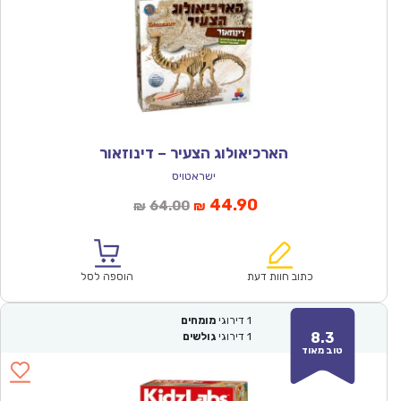
הארכיאולוג הצעיר – דינוזאור
ישראטויס
המחיר
המחיר
44.90
64.00
₪
₪
הנוכחי
המקורי
הוא:
היה:
₪64.00.
₪44.90.
כתוב חוות דעת
הוספה לסל
1
דירוגי
מומחים
8.3
1
דירוגי
גולשים
טוב מאוד