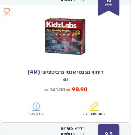
10
מצוין
ריחוף מגנטי אנטי גרביטציוני (4M)
4M
המחיר
המחיר
98.90
141.00
₪
₪
הנוכחי
המקורי
הוא:
היה:
₪141.00.
₪98.90.
כתוב חוות דעת
מידע נוסף
1
דירוגי
מומחים
9.5
2
דירוגי
גולשים