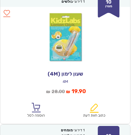
10
1
דירוגי
גולשים
מצוין
שעון לימון (4M)
4M
המחיר
המחיר
19.90
28.00
₪
₪
הנוכחי
המקורי
הוא:
היה:
₪28.00.
₪19.90.
כתוב חוות דעת
הוספה לסל
1
דירוגי
מומחים