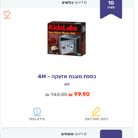
10
0
דירוגי
גולשים
מצוין
כספת מוגנת אזעקה – 4M
4M
המחיר
המחיר
99.90
143.00
₪
₪
הנוכחי
המקורי
הוא:
היה:
₪143.00.
₪99.90.
כתוב חוות דעת
מידע נוסף
0
דירוגי
מומחים