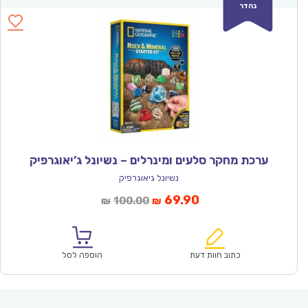
נהדר
ערכת מחקר סלעים ומינרלים – נשיונל ג’יאוגרפיק
נשיונל גיאוגרפיק
המחיר
המחיר
69.90
100.00
₪
₪
הנוכחי
המקורי
הוא:
היה:
₪100.00.
₪69.90.
כתוב חוות דעת
הוספה לסל