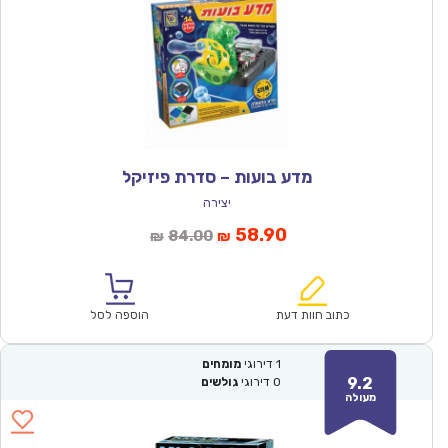
מדע בועות – סדרת פיזיקל
יצירה
המחיר
המחיר
58.90
84.00
₪
₪
הנוכחי
המקורי
הוא:
היה:
₪84.00.
₪58.90.
כתוב חוות דעת
הוספה לסל
1
דירוגי
מומחים
9.2
0
דירוגי
גולשים
מעולה