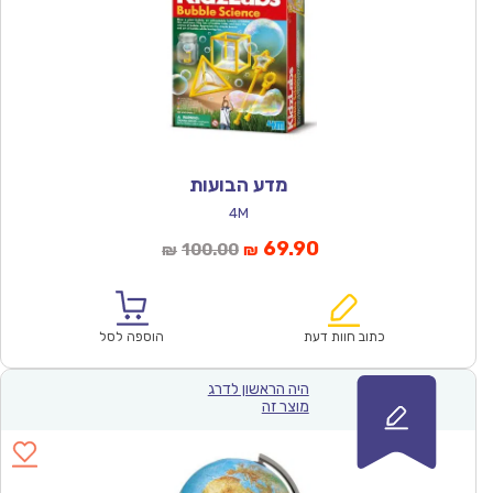
מדע הבועות
4M
המחיר
המחיר
69.90
100.00
₪
₪
הנוכחי
המקורי
הוא:
היה:
₪100.00.
₪69.90.
כתוב חוות דעת
הוספה לסל
היה הראשון לדרג
מוצר זה