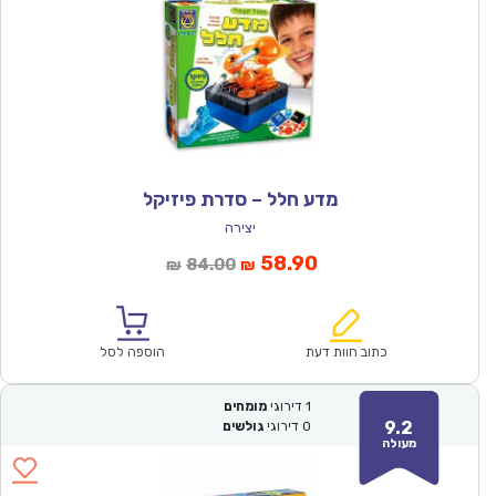
מדע חלל – סדרת פיזיקל
יצירה
המחיר
המחיר
58.90
84.00
₪
₪
הנוכחי
המקורי
הוא:
היה:
₪84.00.
₪58.90.
כתוב חוות דעת
הוספה לסל
1
דירוגי
מומחים
9.2
0
דירוגי
גולשים
מעולה