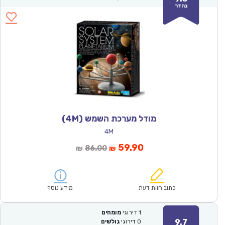
נהדר
מודל מערכת השמש (4M)
4M
המחיר
המחיר
59.90
86.00
₪
₪
הנוכחי
המקורי
הוא:
היה:
₪86.00.
₪59.90.
כתוב חוות דעת
מידע נוסף
1
דירוגי
מומחים
9.7
0
דירוגי
גולשים