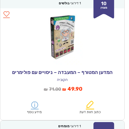
10
1
דירוגי
גולשים
מצוין
המדען המטורף – המעבדה – ניסויים עם פולימרים
הקוביה
המחיר
המחיר
49.90
71.00
₪
₪
הנוכחי
המקורי
הוא:
היה:
₪71.00.
₪49.90.
כתוב חוות דעת
מידע נוסף
1
דירוגי
מומחים