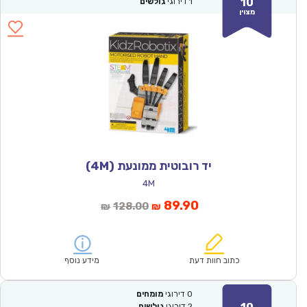
10
1
דירוגי
גולשים
מצוין
יד רובוטית ממונעת (4M)
4M
המחיר
המחיר
89.90
128.00
₪
₪
הנוכחי
המקורי
הוא:
היה:
₪128.00.
₪89.90.
כתוב חוות דעת
מידע נוסף
0
דירוגי
מומחים
2
דירוגי
גולשים