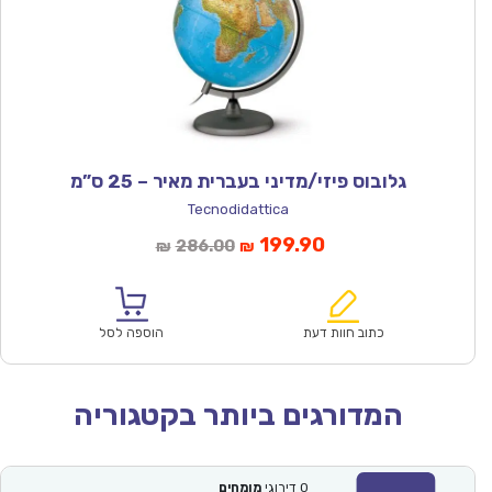
גלובוס פיזי/מדיני בעברית מאיר – 25 ס”מ
Tecnodidattica
המחיר
המחיר
199.90
286.00
₪
₪
הנוכחי
המקורי
הוא:
היה:
₪286.00.
₪199.90.
כתוב חוות דעת
הוספה לסל
המדורגים ביותר בקטגוריה
0
דירוגי
מומחים