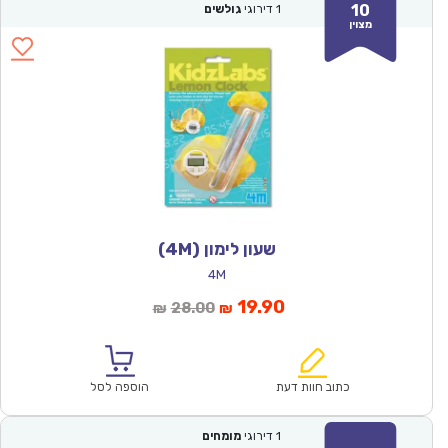
10
1
דירוגי
גולשים
מצוין
שעון לימון (4M)
4M
המחיר
המחיר
19.90
28.00
₪
₪
הנוכחי
המקורי
הוא:
היה:
₪28.00.
₪19.90.
כתוב חוות דעת
הוספה לסל
1
דירוגי
מומחים