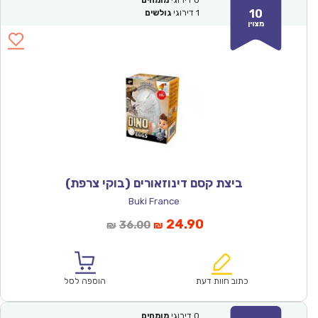
0
דירוגי
מומחים
10
1
דירוגי
גולשים
מצוין
ביצת קסם דינוזאורים (בוקי צרפת)
Buki France
המחיר
המחיר
24.90
36.00
₪
₪
הנוכחי
המקורי
הוא:
היה:
₪36.00.
₪24.90.
כתוב חוות דעת
הוספה לסל
0
דירוגי
מומחים