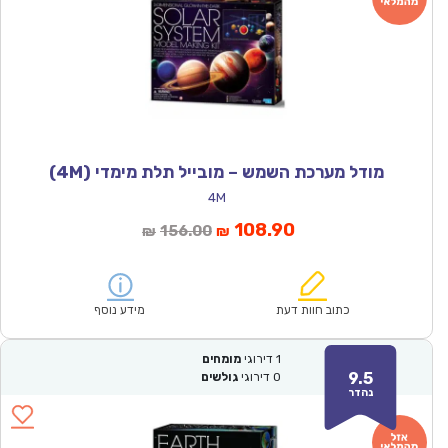
מודל מערכת השמש – מובייל תלת מימדי (4M)
4M
המחיר
המחיר
108.90
156.00
₪
₪
הנוכחי
המקורי
הוא:
היה:
₪156.00.
₪108.90.
כתוב חוות דעת
מידע נוסף
1
דירוגי
מומחים
9.5
0
דירוגי
גולשים
נהדר