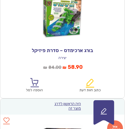
בורג ארכימדס – סדרת פיזיקל
יצירה
המחיר
המחיר
58.90
84.00
₪
₪
הנוכחי
המקורי
הוא:
היה:
₪84.00.
₪58.90.
כתוב חוות דעת
הוספה לסל
היה הראשון לדרג
מוצר זה