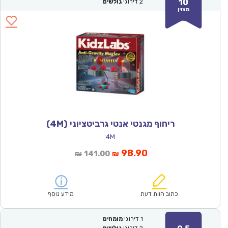
10
2
דירוגי
גולשים
מצוין
ריחוף מגנטי אנטי גרביטציוני (4M)
4M
המחיר
המחיר
98.90
141.00
₪
₪
הנוכחי
המקורי
הוא:
היה:
₪141.00.
₪98.90.
כתוב חוות דעת
מידע נוסף
1
דירוגי
מומחים