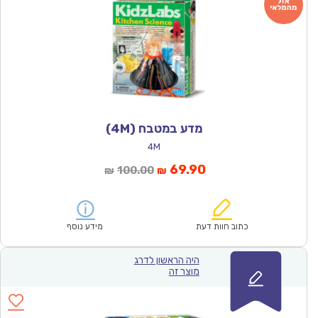
מדע במטבח (4M)
4M
המחיר
המחיר
69.90
100.00
₪
₪
הנוכחי
המקורי
הוא:
היה:
₪100.00.
₪69.90.
כתוב חוות דעת
מידע נוסף
היה הראשון לדרג
מוצר זה