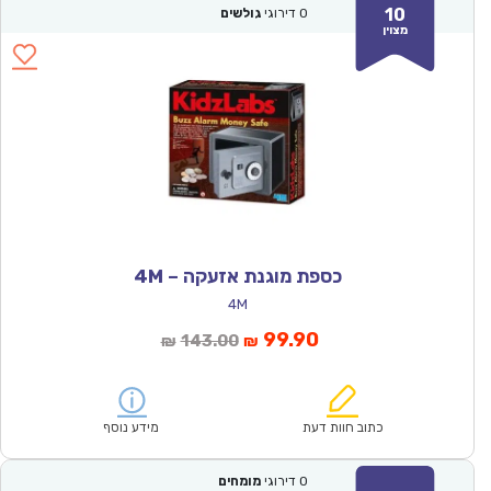
10
0
דירוגי
גולשים
מצוין
כספת מוגנת אזעקה – 4M
4M
המחיר
המחיר
99.90
143.00
₪
₪
הנוכחי
המקורי
הוא:
היה:
₪143.00.
₪99.90.
כתוב חוות דעת
מידע נוסף
0
דירוגי
מומחים