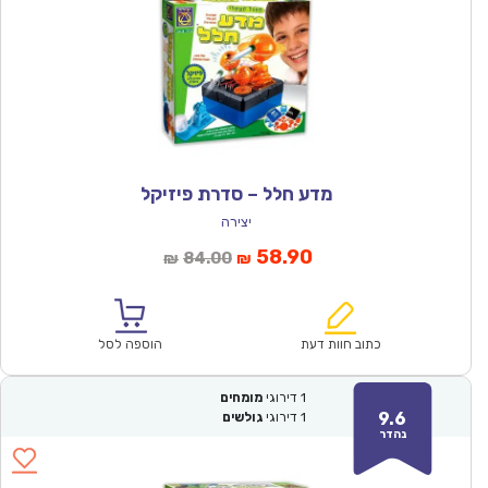
מדע חלל – סדרת פיזיקל
יצירה
המחיר
המחיר
58.90
84.00
₪
₪
הנוכחי
המקורי
הוא:
היה:
₪84.00.
₪58.90.
כתוב חוות דעת
הוספה לסל
1
דירוגי
מומחים
9.6
1
דירוגי
גולשים
נהדר