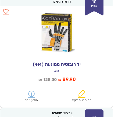
10
1
דירוגי
גולשים
מצוין
יד רובוטית ממונעת (4M)
4M
המחיר
המחיר
89.90
128.00
₪
₪
הנוכחי
המקורי
הוא:
היה:
₪128.00.
₪89.90.
כתוב חוות דעת
מידע נוסף
0
דירוגי
מומחים