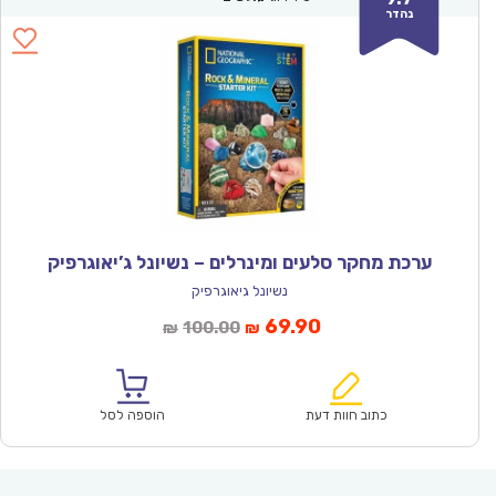
נהדר
ערכת מחקר סלעים ומינרלים – נשיונל ג’יאוגרפיק
נשיונל גיאוגרפיק
המחיר
המחיר
69.90
100.00
₪
₪
הנוכחי
המקורי
הוא:
היה:
₪100.00.
₪69.90.
כתוב חוות דעת
הוספה לסל