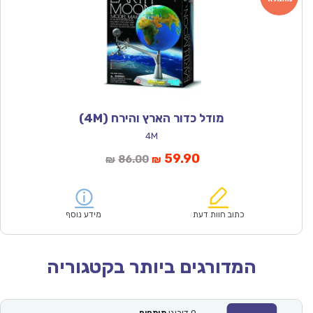
מודל כדור הארץ והירח (4M)
4M
המחיר
המחיר
59.90
86.00
₪
₪
הנוכחי
המקורי
הוא:
היה:
₪86.00.
₪59.90.
כתוב חוות דעת
מידע נוסף
המדורגים ביותר בקטגוריה