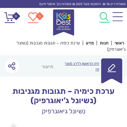
Ski
משלוח רק 16 ₪. הזמנות מעל 250 ₪ משלוח נק’ איסוף חינם
t
0
0
conten
ראשי
|
חנות
|
מדע
|
ערכת כימיה – תגובות מגניבות (נשיונל
ג’יאוגרפיק)
היה הראשון לדרג מוצר
תיאור
זה
ערכת כימיה – תגובות מגניבות
(נשיונל ג’יאוגרפיק)
נשיונל גיאוגרפיק