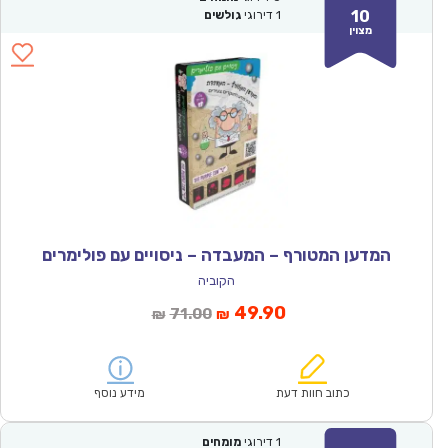
10
1
דירוגי
גולשים
מצוין
המדען המטורף – המעבדה – ניסויים עם פולימרים
הקוביה
המחיר
המחיר
49.90
71.00
₪
₪
הנוכחי
המקורי
הוא:
היה:
₪71.00.
₪49.90.
כתוב חוות דעת
מידע נוסף
1
דירוגי
מומחים