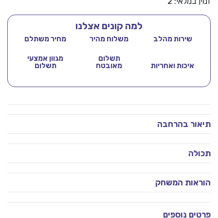
 במלאי: 2
ל
למה קונים אצלנו
רכת
שירות מהלב
משלוח מהיר
מחיר משתלם
חקר
תשלום
מגוון אמצעי
איכות ואחריות
מאובטח
תשלום
לעים
מינרלים
ור בהרחבה
לה
שיונל
אות המשחק
'יאוגרפיק
ים נוספים