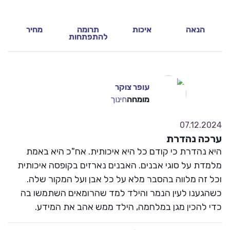
8.0
10
10
10
הנאה
איכות
תרומה
מחיר
להתפתחות
9.
עופר צוקר
הדר
מומחה
חינוך
07.12.2
ה נהדרת
 נהדרת כי קודם כל היא איכותית. אח"כ היא באמת
דת על סוגי אבנים. האבנים נארזים בקופסה איכותית
 זה מלווה בהסבר מלא על כל אבן ועל המקור שלה.
גענו לעין הנמר והילד למד שהרומאים השתמשו בה
 להכין מגן במלחמה, הילד ממש אהב את המידע.