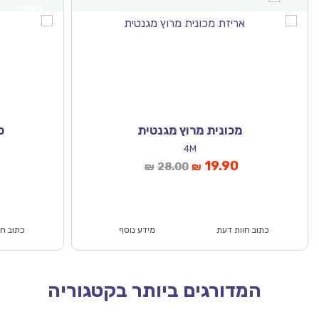
מעולה
מכונית מרוץ מגנטית
סוד הקסם (
4M
המחיר
המחיר
המחיר
ה
.90
19.90
28.00
₪
₪
הנוכחי
המקורי
הנוכחי
המ
הוא:
היה:
הוא:
₪71.00.
₪49.90.
₪28.00.
₪19.90.
כתוב חוות דעת
מידע נוסף
כתוב חוות דעת
המדורגים ביותר בקטגוריה