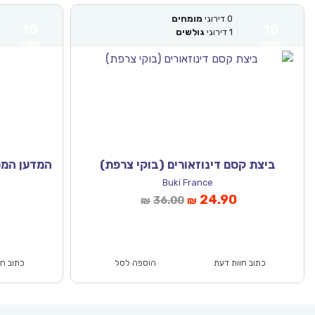
0
דירוגי
מומחים
0
דירו
10
10
1
דירוגי
גולשים
1
דירו
מצוין
מצוין
ביצת קסם דינוזאורים (בוקי צרפת)
Buki France
המחיר
המחיר
המחיר
ה
.90
24.90
36.00
₪
₪
הנוכחי
המקורי
הנוכחי
המ
הוא:
היה:
הוא:
₪71.00.
₪49.90.
₪36.00.
₪24.9
כתוב חוות דעת
הוספה לסל
כתוב חוות דעת