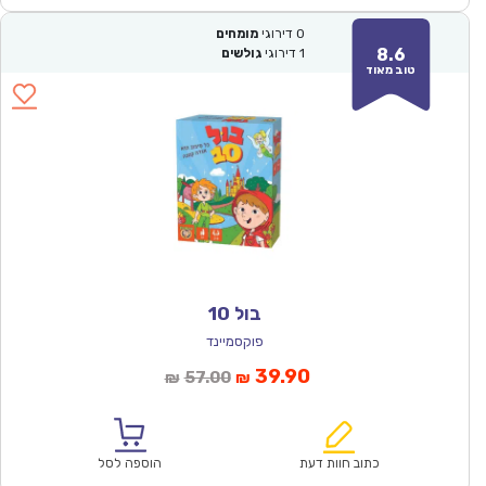
0
דירוגי
מומחים
8.6
1
דירוגי
גולשים
טוב מאוד
בול 10
פוקסמיינד
המחיר
המחיר
39.90
57.00
₪
₪
הנוכחי
המקורי
הוא:
היה:
₪57.00.
₪39.90.
כתוב חוות דעת
הוספה לסל