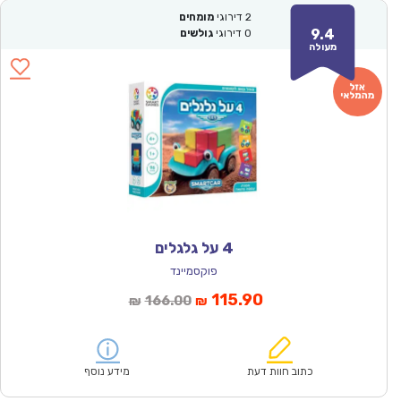
2
דירוגי
מומחים
9.4
0
דירוגי
גולשים
מעולה
4 על גלגלים
פוקסמיינד
המחיר
המחיר
115.90
166.00
₪
₪
הנוכחי
המקורי
הוא:
היה:
₪166.00.
₪115.90.
כתוב חוות דעת
מידע נוסף