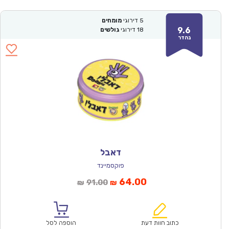
5
דירוגי
מומחים
9.6
18
דירוגי
גולשים
נהדר
דאבל
פוקסמיינד
המחיר
המחיר
64.00
91.00
₪
₪
הנוכחי
המקורי
הוא:
היה:
₪91.00.
₪64.00.
כתוב חוות דעת
הוספה לסל