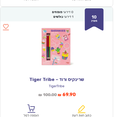
0
דירוגי
מומחים
10
1
דירוגי
גולשים
מצוין
שרינקיס ורוד – Tiger Tribe
TigerTribe
המחיר
המחיר
69.90
100.00
₪
₪
הנוכחי
המקורי
הוא:
היה:
₪100.00.
₪69.90.
כתוב חוות דעת
הוספה לסל