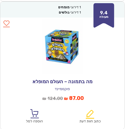
1
דירוגי
מומחים
9.4
1
דירוגי
גולשים
מעולה
מה בתמונה – העולם המופלא
פוקסמיינד
המחיר
המחיר
87.00
124.00
₪
₪
הנוכחי
המקורי
הוא:
היה:
₪124.00.
₪87.00.
כתוב חוות דעת
הוספה לסל