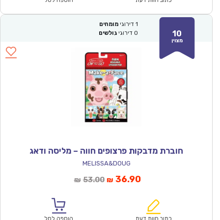
1
דירוגי
מומחים
10
0
דירוגי
גולשים
מצוין
חוברת מדבקות פרצופים חווה – מליסה ודאג
MELISSA&DOUG
המחיר
המחיר
36.90
53.00
₪
₪
הנוכחי
המקורי
הוא:
היה:
₪53.00.
₪36.90.
כתוב חוות דעת
הוספה לסל