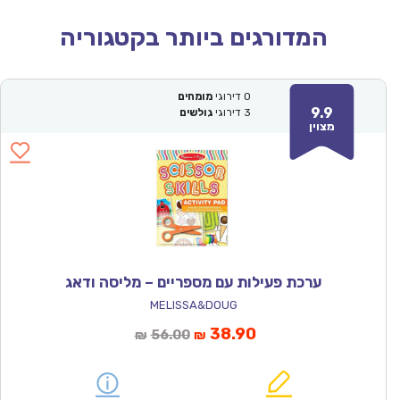
המדורגים ביותר בקטגוריה
0
דירוגי
מומחים
9.9
3
דירוגי
גולשים
מצוין
ערכת פעילות עם מספריים – מליסה ודאג
MELISSA&DOUG
המחיר
המחיר
38.90
56.00
₪
₪
הנוכחי
המקורי
הוא:
היה: