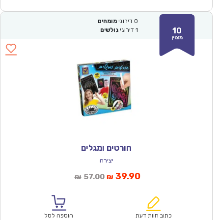
0
דירוגי
מומחים
10
1
דירוגי
גולשים
מצוין
חורטים ומגלים
יצירה
המחיר
המחיר
39.90
57.00
₪
₪
הנוכחי
המקורי
הוא:
היה:
₪57.00.
₪39.90.
כתוב חוות דעת
הוספה לסל