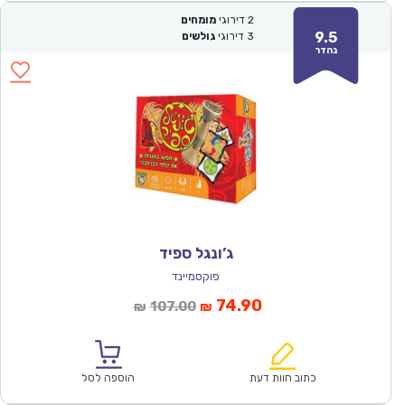
2
דירוגי
מומחים
9.5
3
דירוגי
גולשים
נהדר
ג’ונגל ספיד
פוקסמיינד
המחיר
המחיר
74.90
107.00
₪
₪
הנוכחי
המקורי
הוא:
היה:
₪107.00.
₪74.90.
כתוב חוות דעת
הוספה לסל