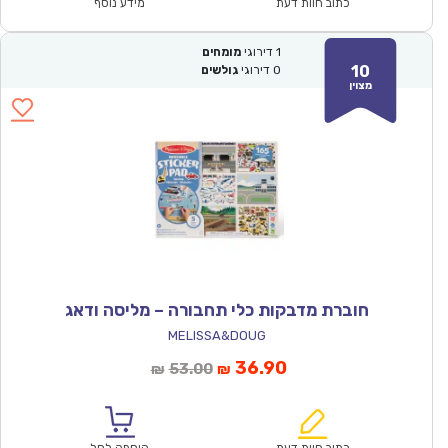
₪53.00.
₪36.90.
כתוב חוות דעת
מידע נוסף
1
דירוגי
מומחים
10
0
דירוגי
גולשים
מצוין
חוברת מדבקות כלי תחבורה – מליסה ודאג
MELISSA&DOUG
המחיר
המחיר
36.90
53.00
₪
₪
הנוכחי
המקורי
הוא:
היה:
₪53.00.
₪36.90.
כתוב חוות דעת
הוספה לסל