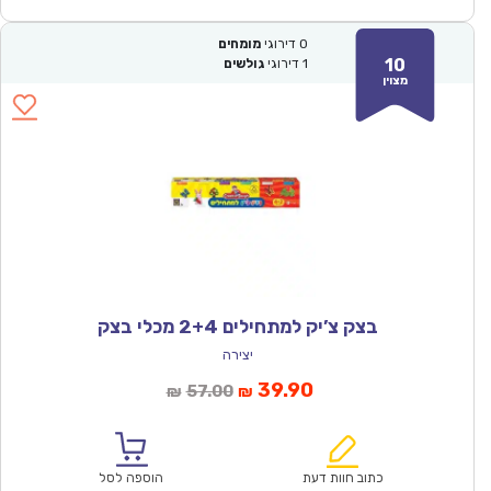
0
דירוגי
מומחים
10
1
דירוגי
גולשים
מצוין
בצק צ’יק למתחילים 2+4 מכלי בצק
יצירה
המחיר
המחיר
39.90
57.00
₪
₪
הנוכחי
המקורי
הוא:
היה:
₪57.00.
₪39.90.
כתוב חוות דעת
הוספה לסל