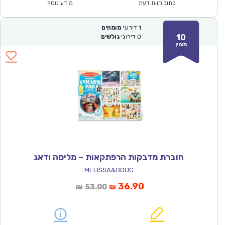
₪56.00.
₪38.90.
כתוב חוות דעת
מידע נוסף
1
דירוגי
מומחים
10
0
דירוגי
גולשים
מצוין
חוברת מדבקות הרפתקאות – מליסה ודאג
MELISSA&DOUG
המחיר
המחיר
36.90
53.00
₪
₪
הנוכחי
המקורי
הוא:
היה: