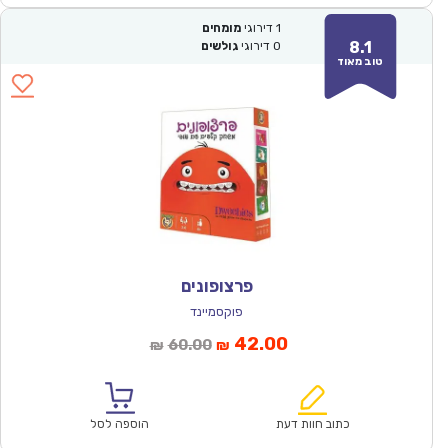
1
דירוגי
מומחים
8.1
0
דירוגי
גולשים
טוב מאוד
פרצופונים
פוקסמיינד
המחיר
המחיר
42.00
60.00
₪
₪
הנוכחי
המקורי
הוא:
היה:
₪60.00.
₪42.00.
כתוב חוות דעת
הוספה לסל