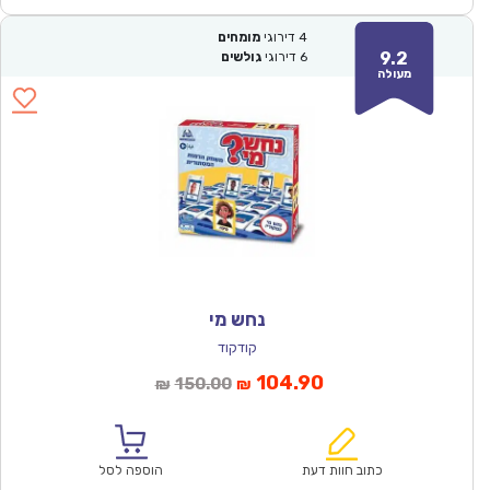
4
דירוגי
מומחים
9.2
6
דירוגי
גולשים
מעולה
נחש מי
קודקוד
המחיר
המחיר
104.90
150.00
₪
₪
הנוכחי
המקורי
הוא:
היה:
₪150.00.
₪104.90.
כתוב חוות דעת
הוספה לסל