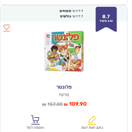
1
דירוגי
מומחים
8.7
1
דירוגי
גולשים
טוב מאוד
פלונטר
קודקוד
המחיר
המחיר
109.90
157.00
₪
₪
הנוכחי
המקורי
הוא:
היה:
₪157.00.
₪109.90.
כתוב חוות דעת
הוספה לסל