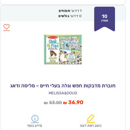
1
דירוגי
מומחים
10
0
דירוגי
גולשים
מצוין
חוברת מדבקות חפש וגלה בעלי חיים – מליסה ודאג
MELISSA&DOUG
המחיר
המחיר
36.90
53.00
₪
₪
הנוכחי
המקורי
הוא:
היה:
₪53.00.
₪36.90.
כתוב חוות דעת
מידע נוסף