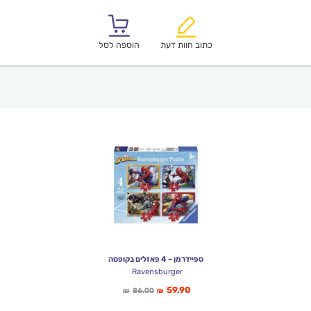
הנוכחי
המקורי
הוא:
היה:
₪57.00.
₪39.90.
כתוב חוות דעת
הוספה לסל
ספיידרמן – 4 פאזלים בקופסה
Ravensburger
המחיר
המחיר
59.90
86.00
₪
₪
הנוכחי
המקורי