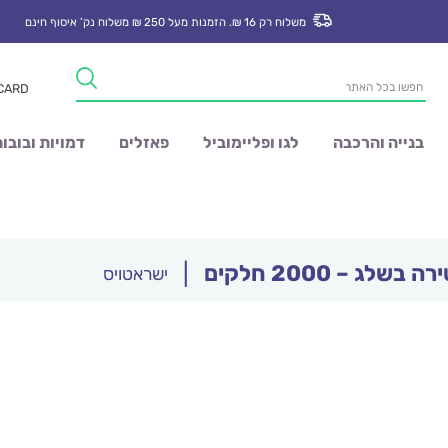
משלוח רק 16 ₪. הזמנות מעל 250 ₪ משלוח נק’ איסוף חינם
Products
 CARD
search
בנייה והרכבה
לגו ופליימוביל
פאזלים
דמויות ובובו
בשלג – 2000 חלקים
|
ישראטויס