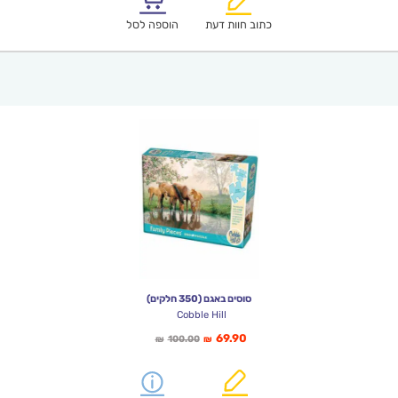
₪64.00.
₪44.90.
כתוב חוות דעת
הוספה לסל
סוסים באגם (350 חלקים)
Cobble Hill
המחיר
המחיר
69.90
100.00
₪
₪
הנוכחי
המקורי
הוא:
היה:
₪100.00.
₪69.90.