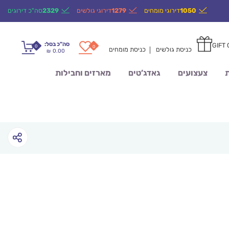
1050
דירוגי מומחים
1279
דירוגי גולשים
2329
סה"כ דירוגים
סה"כ בסל:
GIFT
0
0
כניסת גולשים
כניסת מומחים
0.00
₪
ת
צעצועים
גאדג’טים
מארזים וחבילות