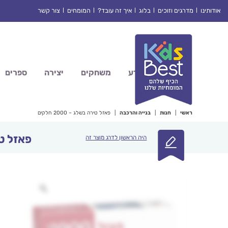
Ski
אודותינו
מדרגים וזוכים
בלוג
איך זה עובד?
המומחים
צור קשר
t
conten
מדע
משחקים
יצירה
ספרים
ראשי
|
חנות
|
בנייה והרכבה
|
פאזל טירה בשלג – 2000 חלקים
פאזל טירה 
היה הראשון לדרג מוצר זה