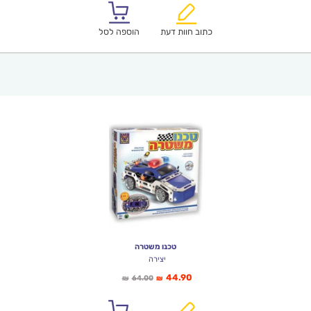
הוא:
היה:
₪86.00.
₪59.90.
כתוב חוות דעת
הוספה לסל
טכנו משטרה
יצירה
המחיר
המחיר
44.90
64.00
₪
₪
הנוכחי
המקורי
הוא:
היה: