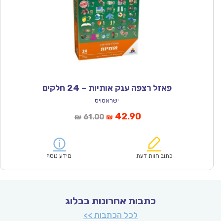
פאזל רצפה ענק אותיות – 24 חלקים
ישראטויס
המחיר
המחיר
42.90
61.00
₪
₪
הנוכחי
המקורי
הוא:
היה:
₪61.00.
₪42.90.
כתוב חוות דעת
מידע נוסף
כתבות אחרונות בבלוג
לכל הכתבות >>