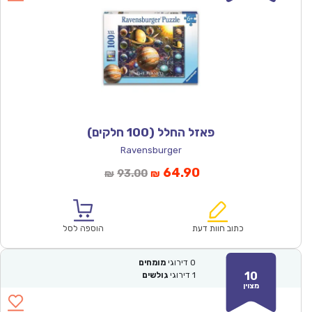
פאזל החלל (100 חלקים)
Ravensburger
המחיר
המחיר
64.90
93.00
₪
₪
הנוכחי
המקורי
הוא:
היה:
₪93.00.
₪64.90.
כתוב חוות דעת
הוספה לסל
0
דירוגי
מומחים
10
1
דירוגי
גולשים
מצוין