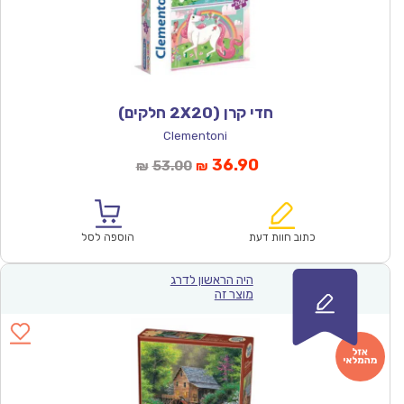
חדי קרן (2X20 חלקים)
Clementoni
המחיר
המחיר
36.90
53.00
₪
₪
הנוכחי
המקורי
הוא:
היה:
₪53.00.
₪36.90.
כתוב חוות דעת
הוספה לסל
היה הראשון לדרג
מוצר זה