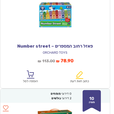
פאזל רחוב המספרים – Number street
ORCHARD TOYS
המחיר
המחיר
78.90
113.00
₪
₪
הנוכחי
המקורי
הוא:
היה:
₪113.00.
₪78.90.
כתוב חוות דעת
הוספה לסל
0
דירוגי
מומחים
10
2
דירוגי
גולשים
מצוין