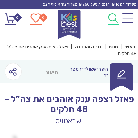
Ski
משלוח רק 16 ₪. הזמנות מעל 250 ₪ משלוח נק’ איסוף חינם
t
0
0
conten
ראשי
|
חנות
|
בנייה והרכבה
|
פאזל רצפה ענק אוהבים את צה”ל –
48 חלקים
היה הראשון לדרג מוצר
תיאור
זה
פאזל רצפה ענק אוהבים את צה”ל –
48 חלקים
ישראטויס