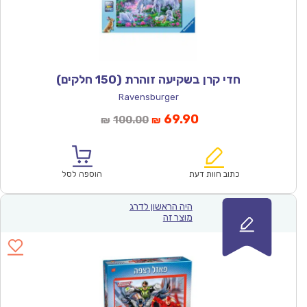
חדי קרן בשקיעה זוהרת (150 חלקים)
Ravensburger
המחיר
המחיר
69.90
100.00
₪
₪
הנוכחי
המקורי
הוא:
היה:
₪100.00.
₪69.90.
כתוב חוות דעת
הוספה לסל
היה הראשון לדרג
מוצר זה