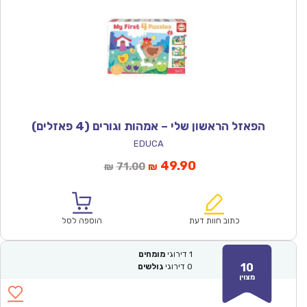
הפאזל הראשון שלי – אמהות וגורים (4 פאזלים)
EDUCA
המחיר
המחיר
49.90
71.00
₪
₪
הנוכחי
המקורי
הוא:
היה:
₪71.00.
₪49.90.
כתוב חוות דעת
הוספה לסל
1
דירוגי
מומחים
10
0
דירוגי
גולשים
מצוין