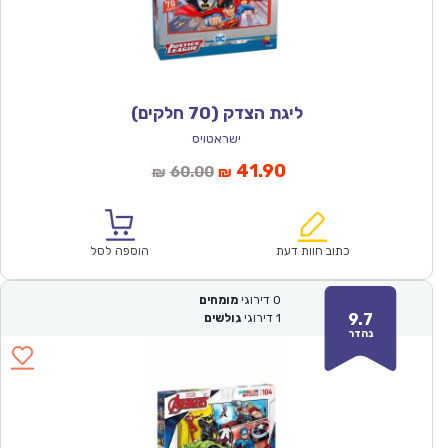
ליגת הצדק (70 חלקים)
ישראטויס
המחיר
המחיר
41.90
60.00
₪
₪
הנוכחי
המקורי
הוא:
היה:
₪60.00.
₪41.90.
כתוב חוות דעת
הוספה לסל
0
דירוגי
מומחים
9.7
1
דירוגי
גולשים
נהדר