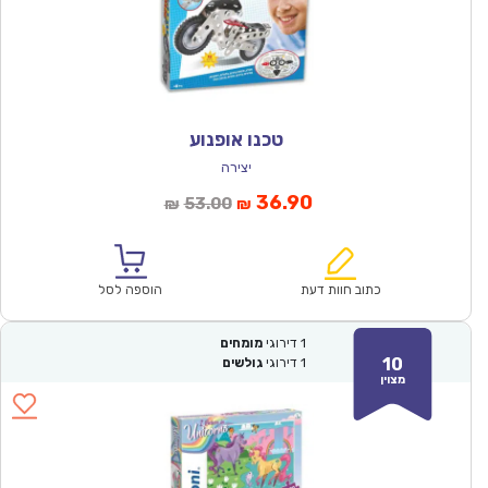
טכנו אופנוע
יצירה
המחיר
המחיר
36.90
53.00
₪
₪
הנוכחי
המקורי
הוא:
היה:
₪53.00.
₪36.90.
כתוב חוות דעת
הוספה לסל
1
דירוגי
מומחים
10
1
דירוגי
גולשים
מצוין