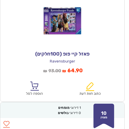
פאזל קיי פופ (100חלקים)
Ravensburger
המחיר
המחיר
64.90
93.00
₪
₪
הנוכחי
המקורי
הוא:
היה:
₪93.00.
₪64.90.
כתוב חוות דעת
הוספה לסל
1
דירוגי
מומחים
10
0
דירוגי
גולשים
מצוין