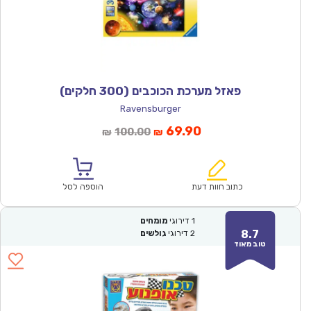
פאזל מערכת הכוכבים (300 חלקים)
Ravensburger
המחיר
המחיר
69.90
100.00
₪
₪
הנוכחי
המקורי
הוא:
היה:
₪100.00.
₪69.90.
כתוב חוות דעת
הוספה לסל
1
דירוגי
מומחים
8.7
2
דירוגי
גולשים
טוב מאוד