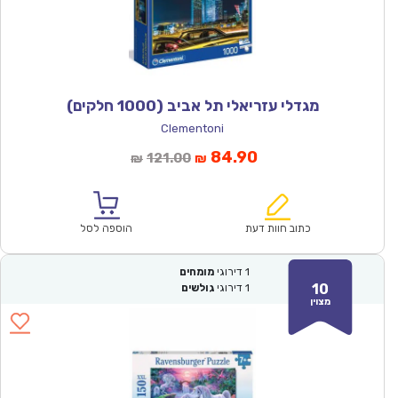
מגדלי עזריאלי תל אביב (1000 חלקים)
Clementoni
המחיר
המחיר
84.90
121.00
₪
₪
הנוכחי
המקורי
הוא:
היה:
₪121.00.
₪84.90.
כתוב חוות דעת
הוספה לסל
1
דירוגי
מומחים
10
1
דירוגי
גולשים
מצוין