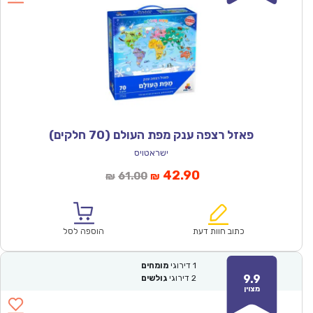
פאזל רצפה ענק מפת העולם (70 חלקים)
ישראטויס
המחיר
המחיר
42.90
61.00
₪
₪
הנוכחי
המקורי
הוא:
היה:
₪61.00.
₪42.90.
כתוב חוות דעת
הוספה לסל
1
דירוגי
מומחים
9.9
2
דירוגי
גולשים
מצוין