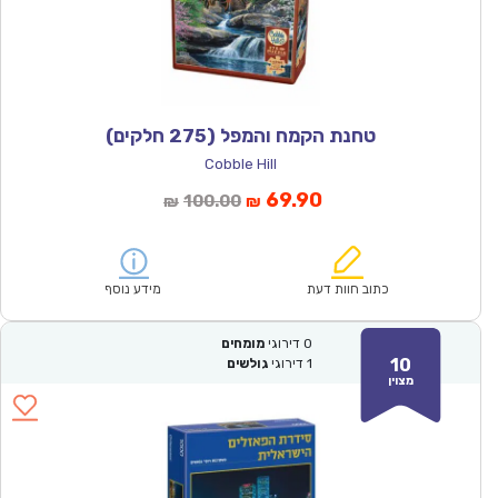
טחנת הקמח והמפל (275 חלקים)
Cobble Hill
המחיר
המחיר
69.90
100.00
₪
₪
הנוכחי
המקורי
הוא:
היה:
₪100.00.
₪69.90.
כתוב חוות דעת
מידע נוסף
0
דירוגי
מומחים
10
1
דירוגי
גולשים
מצוין