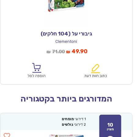
גיבורי על (104 חלקים)
Clementoni
המחיר
המחיר
49.90
71.00
₪
₪
הנוכחי
המקורי
הוא:
היה:
₪71.00.
₪49.90.
כתוב חוות דעת
הוספה לסל
המדורגים ביותר בקטגוריה
1
דירוגי
מומחים
10
2
דירוגי
גולשים
מצוין