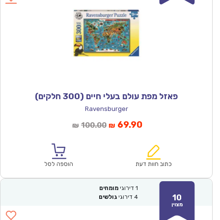
פאזל מפת עולם בעלי חיים (300 חלקים)
Ravensburger
המחיר
המחיר
69.90
100.00
₪
₪
הנוכחי
המקורי
הוא:
היה:
₪100.00.
₪69.90.
כתוב חוות דעת
הוספה לסל
1
דירוגי
מומחים
10
4
דירוגי
גולשים
מצוין