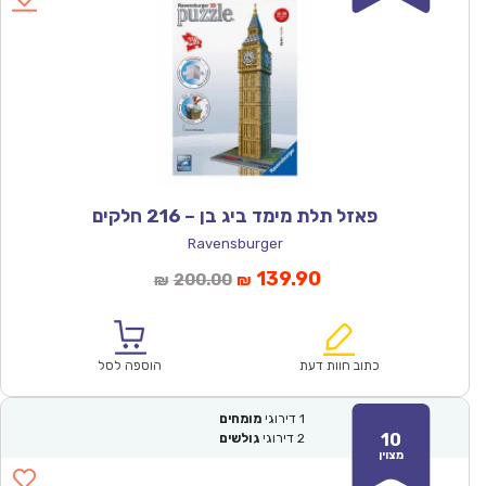
פאזל תלת מימד ביג בן – 216 חלקים
Ravensburger
המחיר
המחיר
139.90
200.00
₪
₪
הנוכחי
המקורי
הוא:
היה:
₪200.00.
₪139.90.
כתוב חוות דעת
הוספה לסל
1
דירוגי
מומחים
10
2
דירוגי
גולשים
מצוין