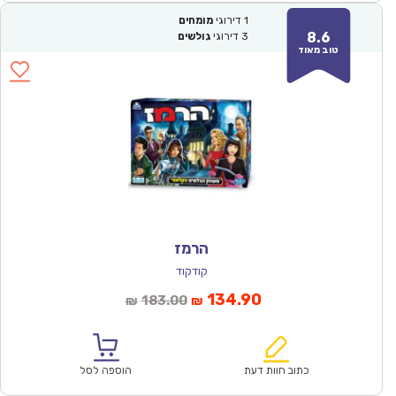
1
דירוגי
מומחים
8.6
3
דירוגי
גולשים
טוב מאוד
הרמז
קודקוד
המחיר
המחיר
134.90
183.00
₪
₪
הנוכחי
המקורי
הוא:
היה:
₪183.00.
₪134.90.
כתוב חוות דעת
הוספה לסל