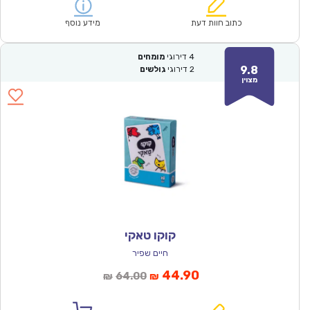
הוא:
היה:
₪124.00.
₪87.00.
כתוב חוות דעת
מידע נוסף
4
דירוגי
מומחים
9.8
2
דירוגי
גולשים
מצוין
קוקו טאקי
חיים שפיר
המחיר
המחיר
44.90
64.00
₪
₪
הנוכחי
המקורי