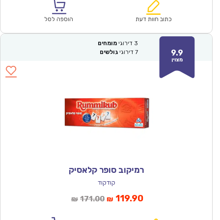
הוא:
היה:
₪86.00.
₪59.90.
כתוב חוות דעת
הוספה לסל
3
דירוגי
מומחים
9.9
7
דירוגי
גולשים
מצוין
רמיקוב סופר קלאסיק
קודקוד
המחיר
המחיר
119.90
171.00
₪
₪
הנוכחי
המקורי