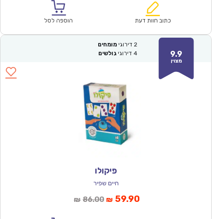
הוא:
היה:
₪91.00.
₪64.00.
כתוב חוות דעת
הוספה לסל
2
דירוגי
מומחים
9.9
4
דירוגי
גולשים
מצוין
פיקולו
חיים שפיר
המחיר
המחיר
59.90
86.00
₪
₪
הנוכחי
המקורי