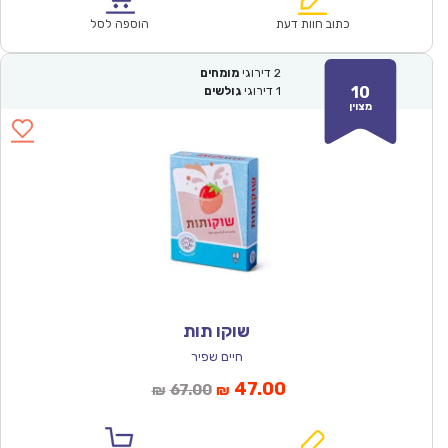
₪67.00.
₪46.90.
כתוב חוות דעת
הוספה לסל
2
דירוגי
מומחים
10
1
דירוגי
גולשים
מצוין
שוקו תות
חיים שפיר
המחיר
המחיר
47.00
67.00
₪
₪
הנוכחי
המקורי
הוא:
היה: