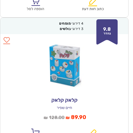
הוא:
היה:
₪64.00.
₪44.90.
כתוב חוות דעת
הוספה לסל
4
דירוגי
מומחים
9.8
3
דירוגי
גולשים
נהדר
קלאק קלאק
חיים שפיר
המחיר
המחיר
89.90
128.00
₪
₪
הנוכחי
המקורי
הוא:
היה: