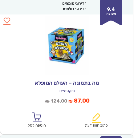
1
דירוגי
מומחים
9.4
1
דירוגי
גולשים
מעולה
מה בתמונה – העולם המופלא
פוקסמיינד
המחיר
המחיר
87.00
124.00
₪
₪
הנוכחי
המקורי
הוא:
היה:
₪124.00.
₪87.00.
כתוב חוות דעת
הוספה לסל