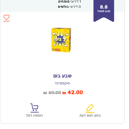
1
דירוגי
מומחים
8.8
0
דירוגי
גולשים
טוב מאוד
שבע בום
פוקסמיינד
המחיר
המחיר
42.00
60.00
₪
₪
הנוכחי
המקורי
הוא:
היה:
₪60.00.
₪42.00.
כתוב חוות דעת
הוספה לסל