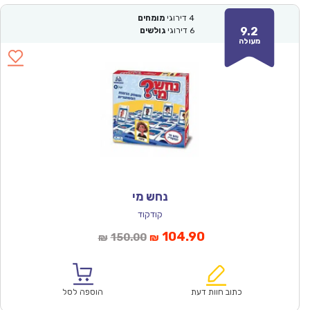
4
דירוגי
מומחים
9.2
6
דירוגי
גולשים
מעולה
נחש מי
קודקוד
המחיר
המחיר
104.90
150.00
₪
₪
הנוכחי
המקורי
הוא:
היה:
₪150.00.
₪104.90.
כתוב חוות דעת
הוספה לסל