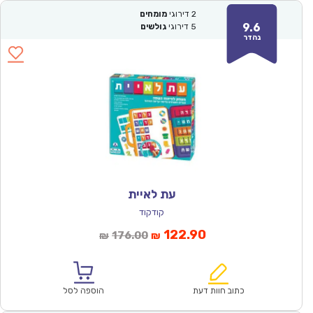
2
דירוגי
מומחים
9.6
5
דירוגי
גולשים
נהדר
עת לאיית
קודקוד
המחיר
המחיר
122.90
176.00
₪
₪
הנוכחי
המקורי
הוא:
היה:
₪176.00.
₪122.90.
כתוב חוות דעת
הוספה לסל