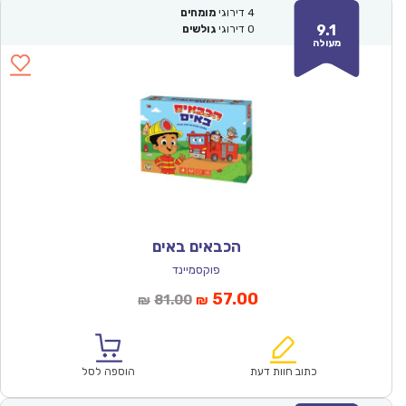
4
דירוגי
מומחים
9.1
0
דירוגי
גולשים
מעולה
הכבאים באים
פוקסמיינד
המחיר
המחיר
57.00
81.00
₪
₪
הנוכחי
המקורי
הוא:
היה:
₪81.00.
₪57.00.
כתוב חוות דעת
הוספה לסל