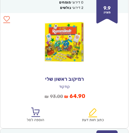
0
דירוגי
מומחים
9.9
2
דירוגי
גולשים
מצוין
רמיקוב ראשון שלי
קודקוד
המחיר
המחיר
64.90
93.00
₪
₪
הנוכחי
המקורי
הוא:
היה:
₪93.00.
₪64.90.
כתוב חוות דעת
הוספה לסל