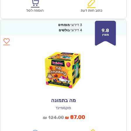
הוא:
היה:
₪171.00.
₪119.90.
כתוב חוות דעת
הוספה לסל
3
דירוגי
מומחים
9.8
4
דירוגי
גולשים
מצוין
מה בתמונה
פוקסמיינד
המחיר
המחיר
87.00
124.00
₪
₪
הנוכחי
המקורי