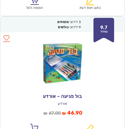
₪128.00.
₪89.90.
כתוב חוות דעת
הוספה לסל
3
דירוגי
מומחים
9.7
9
דירוגי
גולשים
נהדר
בול פגיעה – אורדע
אורדע
המחיר
המחיר
46.90
67.00
₪
₪
הנוכחי
המקורי
הוא:
היה: