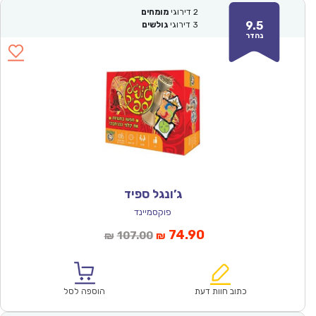
2
דירוגי
מומחים
9.5
3
דירוגי
גולשים
נהדר
ג’ונגל ספיד
פוקסמיינד
המחיר
המחיר
74.90
107.00
₪
₪
הנוכחי
המקורי
הוא:
היה:
₪107.00.
₪74.90.
כתוב חוות דעת
הוספה לסל