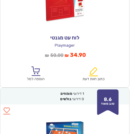
לוח עט מגנטי
Playmager
המחיר
המחיר
34.90
50.00
₪
₪
הנוכחי
המקורי
הוא:
היה:
₪50.00.
₪34.90.
כתוב חוות דעת
הוספה לסל
1
דירוגי
מומחים
8.6
0
דירוגי
גולשים
טוב מאוד