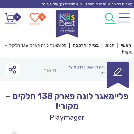
Ski
משלוח רק 16 ₪. הזמנות מעל 250 ₪ משלוח נק’ איסוף חינם
t
0
0
conten
ראשי
|
חנות
|
בנייה והרכבה
|
פליימאגר לונה פארק 138 חלקים –
מקורי!
היה הראשון לדרג מוצר
תיאור
זה
פליימאגר לונה פארק 138 חלקים –
מקורי!
Playmager