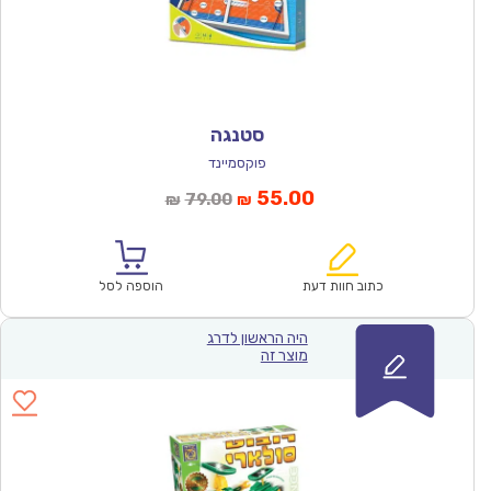
סטנגה
פוקסמיינד
המחיר
המחיר
55.00
79.00
₪
₪
הנוכחי
המקורי
הוא:
היה:
₪79.00.
₪55.00.
כתוב חוות דעת
הוספה לסל
היה הראשון לדרג
מוצר זה