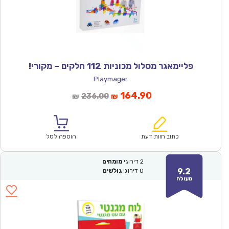
פליימאגר מסלול מכוניות 112 חלקים – מקורי!
Playmager
המחיר
המחיר
164.90
236.00
₪
₪
הנוכחי
המקורי
הוא:
היה:
₪236.00.
₪164.90.
כתוב חוות דעת
הוספה לסל
2
דירוגי
מומחים
9.2
0
דירוגי
גולשים
מעולה