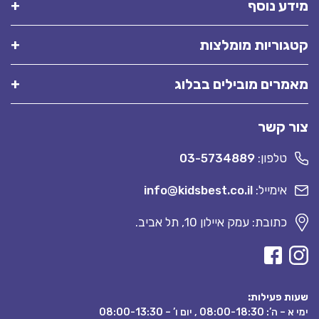
מידע נוסף
קטגוריות מומלצות
מאמרים מובילים בבלוג
צור קשר
טלפון:
03-5734889
אימייל:
info@kidsbest.co.il
כתובת: עמק איילון 10, תל אביב.
שעות פעילות:
ימי א – ה’: 08:00-18:30 , יום ו’ – 08:00-13:30