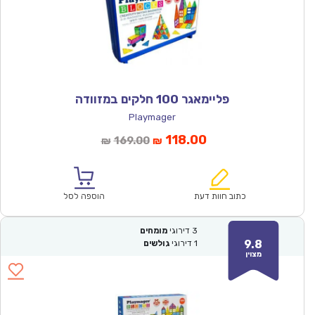
פליימאגר 100 חלקים במזוודה
Playmager
המחיר
המחיר
118.00
169.00
₪
₪
הנוכחי
המקורי
הוא:
היה:
₪169.00.
₪118.00.
כתוב חוות דעת
הוספה לסל
3
דירוגי
מומחים
9.8
1
דירוגי
גולשים
מצוין