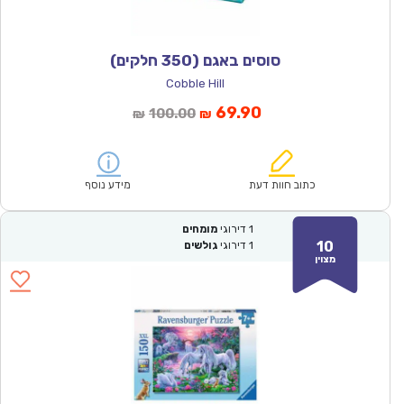
סוסים באגם (350 חלקים)
Cobble Hill
המחיר
המחיר
69.90
100.00
₪
₪
הנוכחי
המקורי
הוא:
היה:
₪100.00.
₪69.90.
כתוב חוות דעת
מידע נוסף
1
דירוגי
מומחים
10
1
דירוגי
גולשים
מצוין