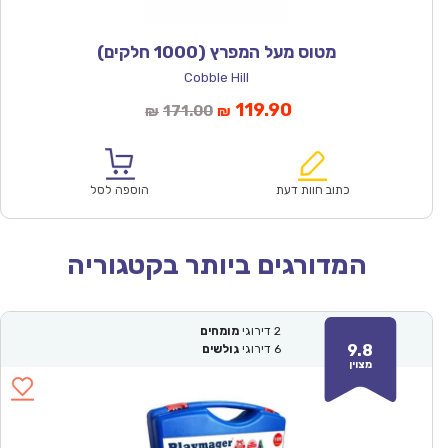
מטוס מעל המפרץ (1000 חלקים)
Cobble Hill
המחיר
המחיר
119.90
171.00
₪
₪
הנוכחי
המקורי
הוא:
היה:
₪171.00.
₪119.90.
כתוב חוות דעת
הוספה לסל
המדורגים ביותר בקטגוריה
2
דירוגי
מומחים
9.8
6
דירוגי
גולשים
מצוין