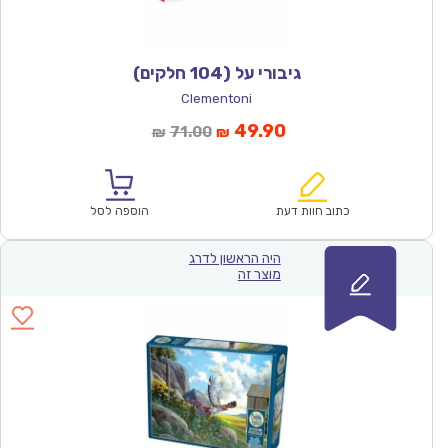
גיבורי על (104 חלקים)
Clementoni
המחיר
המחיר
49.90
71.00
₪
₪
הנוכחי
המקורי
הוא:
היה:
₪71.00.
₪49.90.
כתוב חוות דעת
הוספה לסל
היה הראשון לדרג
מוצר זה