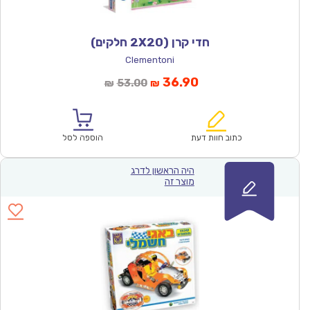
חדי קרן (2X20 חלקים)
Clementoni
המחיר
המחיר
36.90
53.00
₪
₪
הנוכחי
המקורי
הוא:
היה:
₪53.00.
₪36.90.
כתוב חוות דעת
הוספה לסל
היה הראשון לדרג
מוצר זה