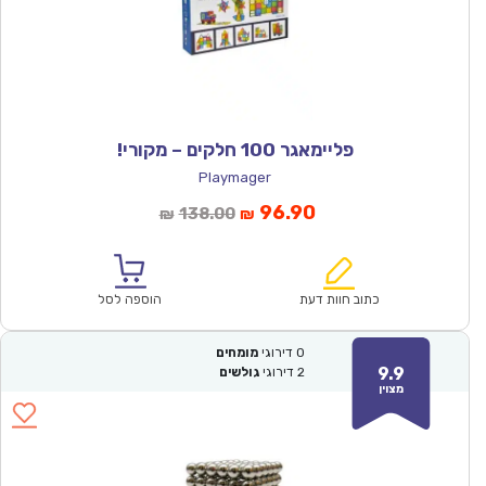
פליימאגר 100 חלקים – מקורי!
Playmager
המחיר
המחיר
96.90
138.00
₪
₪
הנוכחי
המקורי
הוא:
היה:
₪138.00.
₪96.90.
כתוב חוות דעת
הוספה לסל
0
דירוגי
מומחים
9.9
2
דירוגי
גולשים
מצוין