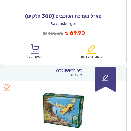
פאזל מערכת הכוכבים (300 חלקים)
Ravensburger
המחיר
המחיר
69.90
100.00
₪
₪
הנוכחי
המקורי
הוא:
היה:
₪100.00.
₪69.90.
כתוב חוות דעת
הוספה לסל
היה הראשון לדרג
מוצר זה