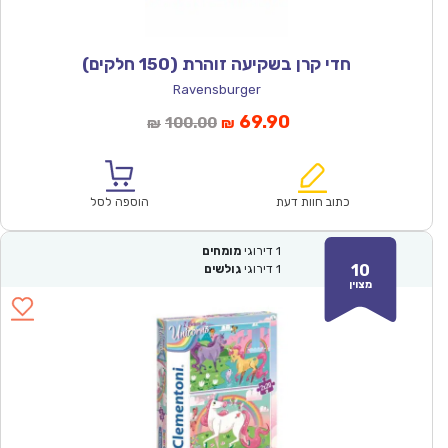
חדי קרן בשקיעה זוהרת (150 חלקים)
Ravensburger
המחיר
המחיר
69.90
100.00
₪
₪
הנוכחי
המקורי
הוא:
היה:
₪100.00.
₪69.90.
כתוב חוות דעת
הוספה לסל
1
דירוגי
מומחים
10
1
דירוגי
גולשים
מצוין