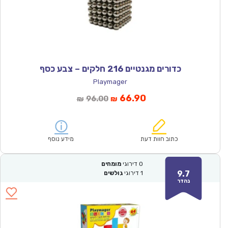
כדורים מגנטיים 216 חלקים – צבע כסף
Playmager
המחיר
המחיר
66.90
96.00
₪
₪
הנוכחי
המקורי
הוא:
היה:
₪96.00.
₪66.90.
כתוב חוות דעת
מידע נוסף
0
דירוגי
מומחים
9.7
1
דירוגי
גולשים
נהדר