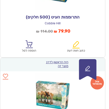
התרוממות העיט (500 חלקים)
Cobble Hill
המחיר
המחיר
79.90
114.00
₪
₪
הנוכחי
המקורי
הוא:
היה:
₪114.00.
₪79.90.
כתוב חוות דעת
הוספה לסל
היה הראשון לדרג
מוצר זה