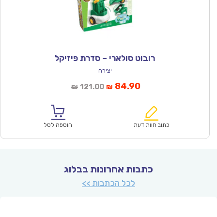
רובוט סולארי – סדרת פיזיקל
יצירה
המחיר
המחיר
84.90
121.00
₪
₪
הנוכחי
המקורי
הוא:
היה:
₪121.00.
₪84.90.
כתוב חוות דעת
הוספה לסל
כתבות אחרונות בבלוג
לכל הכתבות >>