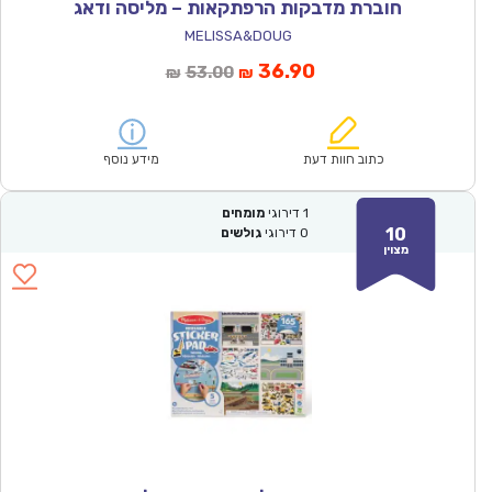
חוברת מדבקות הרפתקאות – מליסה ודאג
MELISSA&DOUG
המחיר
המחיר
36.90
53.00
₪
₪
הנוכחי
המקורי
הוא:
היה:
₪53.00.
₪36.90.
כתוב חוות דעת
מידע נוסף
1
דירוגי
מומחים
10
0
דירוגי
גולשים
מצוין