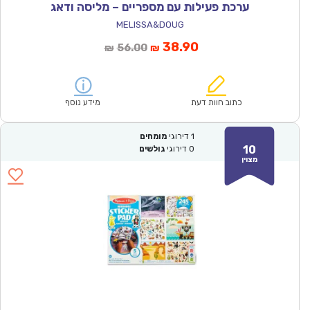
ערכת פעילות עם מספריים – מליסה ודאג
MELISSA&DOUG
המחיר
המחיר
38.90
56.00
₪
₪
הנוכחי
המקורי
הוא:
היה:
₪56.00.
₪38.90.
כתוב חוות דעת
מידע נוסף
1
דירוגי
מומחים
10
0
דירוגי
גולשים
מצוין