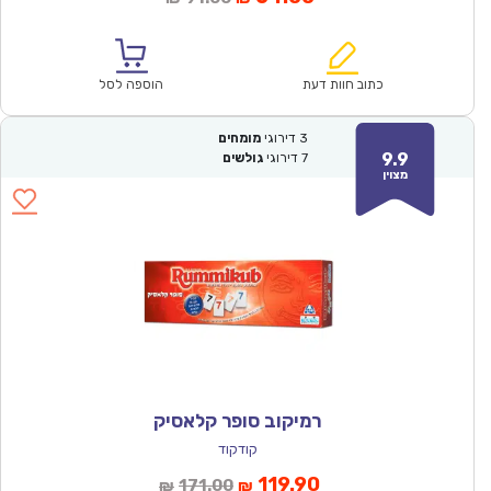
הנוכחי
המקורי
הוא:
היה:
₪91.00.
₪64.00.
כתוב חוות דעת
הוספה לסל
3
דירוגי
מומחים
9.9
7
דירוגי
גולשים
מצוין
רמיקוב סופר קלאסיק
קודקוד
המחיר
המחיר
119.90
171.00
₪
₪