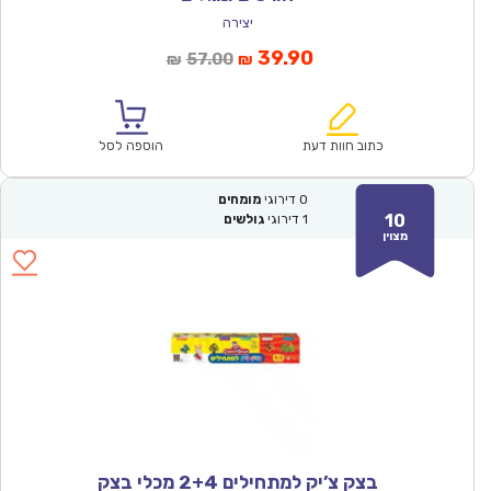
יצירה
המחיר
המחיר
39.90
57.00
₪
₪
הנוכחי
המקורי
הוא:
היה:
₪57.00.
₪39.90.
כתוב חוות דעת
הוספה לסל
0
דירוגי
מומחים
10
1
דירוגי
גולשים
מצוין
בצק צ’יק למתחילים 2+4 מכלי בצק