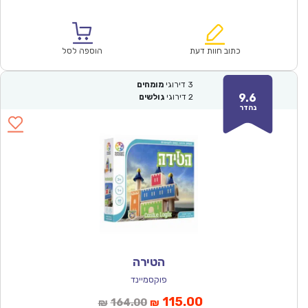
הנוכחי
המקורי
הוא:
היה:
₪171.00.
₪119.90.
כתוב חוות דעת
הוספה לסל
3
דירוגי
מומחים
9.6
2
דירוגי
גולשים
נהדר
הטירה
פוקסמיינד
המחיר
המחיר
115.00
164.00
₪
₪