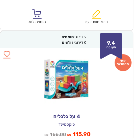
הנוכחי
המקורי
הוא:
היה:
₪164.00.
₪115.00.
כתוב חוות דעת
הוספה לסל
2
דירוגי
מומחים
9.4
0
דירוגי
גולשים
מעולה
4 על גלגלים
פוקסמיינד
המחיר
המחיר
115.90
166.00
₪
₪