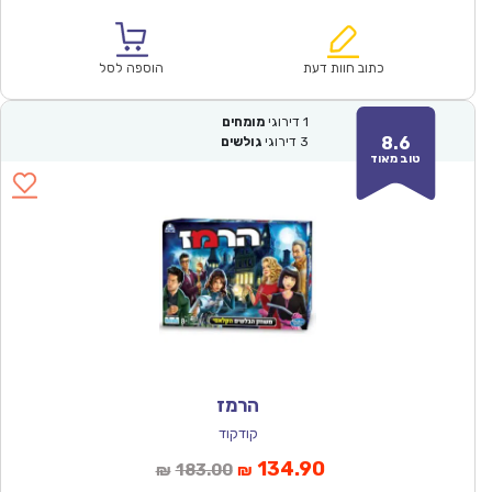
הנוכחי
המקורי
הוא:
היה:
₪64.00.
₪44.90.
כתוב חוות דעת
הוספה לסל
1
דירוגי
מומחים
8.6
3
דירוגי
גולשים
טוב מאוד
הרמז
קודקוד
המחיר
המחיר
134.90
183.00
₪
₪