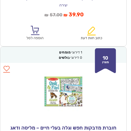
יצירה
המחיר
המחיר
39.90
57.00
₪
₪
הנוכחי
המקורי
הוא:
היה:
₪57.00.
₪39.90.
כתוב חוות דעת
הוספה לסל
1
דירוגי
מומחים
10
0
דירוגי
גולשים
מצוין
חוברת מדבקות חפש וגלה בעלי חיים – מליסה ודאג