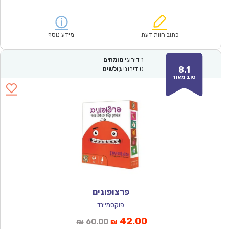
הנוכחי
המקורי
הוא:
היה:
₪166.00.
₪115.90.
כתוב חוות דעת
מידע נוסף
1
דירוגי
מומחים
8.1
0
דירוגי
גולשים
טוב מאוד
פרצופונים
פוקסמיינד
המחיר
המחיר
42.00
60.00
₪
₪