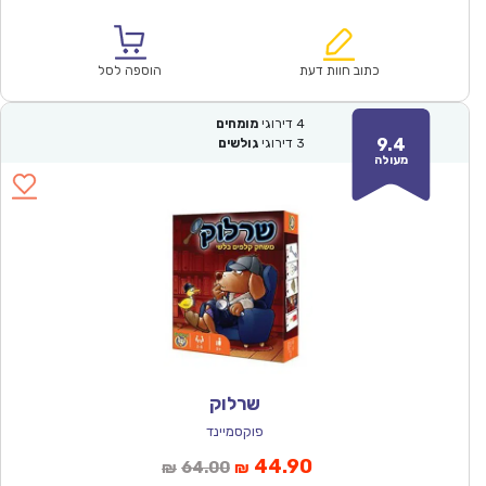
הנוכחי
המקורי
הוא:
היה:
₪60.00.
₪42.00.
כתוב חוות דעת
הוספה לסל
4
דירוגי
מומחים
9.4
3
דירוגי
גולשים
מעולה
שרלוק
פוקסמיינד
המחיר
המחיר
44.90
64.00
₪
₪