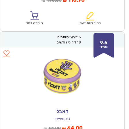
118.90
170.00
₪
₪
הנוכחי
המקורי
הוא:
היה:
₪170.00.
₪118.90.
כתוב חוות דעת
הוספה לסל
5
דירוגי
מומחים
9.6
18
דירוגי
גולשים
נהדר
דאבל
פוקסמיינד
המחיר
המחיר
64.00
91.00
₪
₪