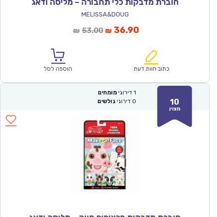
חוברת מדבקות כלי תחבורה – מליסה ודאג
MELISSA&DOUG
המחיר
המחיר
36.90
53.00
₪
₪
הנוכחי
המקורי
הוא:
היה:
₪53.00.
₪36.90.
כתוב חוות דעת
הוספה לסל
1
דירוגי
מומחים
10
0
דירוגי
גולשים
מצוין