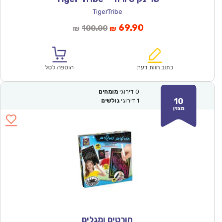
TigerTribe
המחיר
המחיר
69.90
100.00
₪
₪
הנוכחי
המקורי
הוא:
היה:
₪100.00.
₪69.90.
כתוב חוות דעת
הוספה לסל
0
דירוגי
מומחים
10
1
דירוגי
גולשים
מצוין
חורטים ומגלים