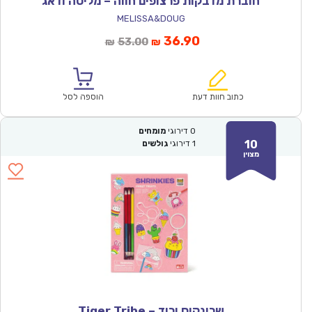
חוברת מדבקות פרצופים חווה – מליסה ודאג
MELISSA&DOUG
המחיר
המחיר
36.90
53.00
₪
₪
הנוכחי
המקורי
הוא:
היה:
₪53.00.
₪36.90.
כתוב חוות דעת
הוספה לסל
0
דירוגי
מומחים
10
1
דירוגי
גולשים
מצוין
שרינקיס ורוד – Tiger Tribe