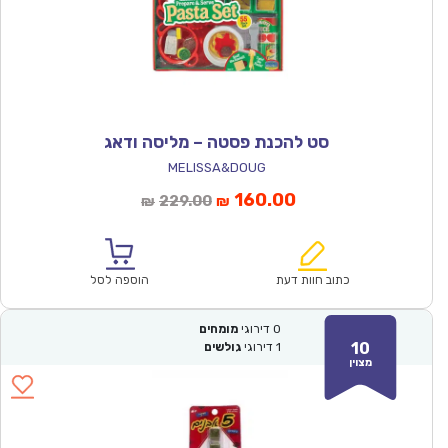
סט להכנת פסטה – מליסה ודאג
MELISSA&DOUG
המחיר
המחיר
160.00
229.00
₪
₪
הנוכחי
המקורי
הוא:
היה:
₪229.00.
₪160.00.
כתוב חוות דעת
הוספה לסל
0
דירוגי
מומחים
10
1
דירוגי
גולשים
מצוין