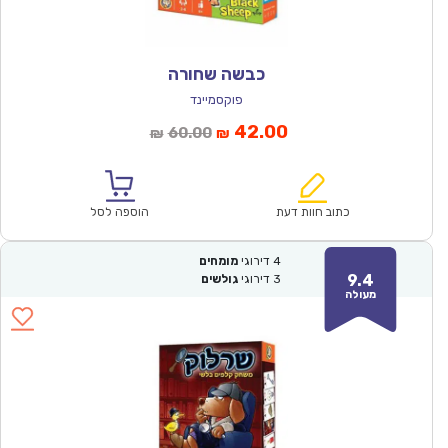
כבשה שחורה
פוקסמיינד
המחיר
המחיר
42.00
60.00
₪
₪
הנוכחי
המקורי
הוא:
היה:
₪60.00.
₪42.00.
כתוב חוות דעת
הוספה לסל
4
דירוגי
מומחים
9.4
3
דירוגי
גולשים
מעולה