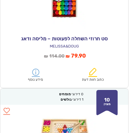
סט חרוזי השחלה לפעוטות – מליסה ודאג
MELISSA&DOUG
המחיר
המחיר
79.90
114.00
₪
₪
הנוכחי
המקורי
הוא:
היה:
₪114.00.
₪79.90.
כתוב חוות דעת
מידע נוסף
0
דירוגי
מומחים
10
1
דירוגי
גולשים
מצוין