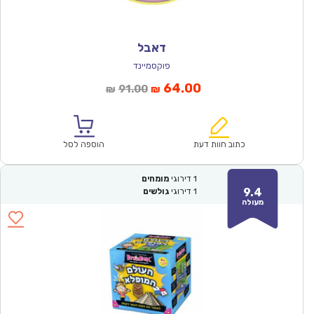
דאבל
פוקסמיינד
המחיר
המחיר
64.00
91.00
₪
₪
הנוכחי
המקורי
הוא:
היה:
₪91.00.
₪64.00.
כתוב חוות דעת
הוספה לסל
1
דירוגי
מומחים
9.4
1
דירוגי
גולשים
מעולה