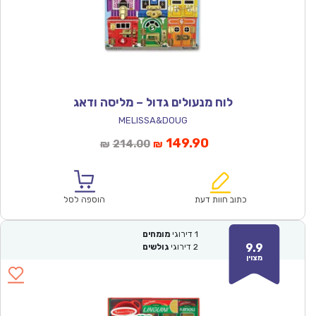
לוח מנעולים גדול – מליסה ודאג
MELISSA&DOUG
המחיר
המחיר
149.90
214.00
₪
₪
הנוכחי
המקורי
הוא:
היה:
₪214.00.
₪149.90.
כתוב חוות דעת
הוספה לסל
1
דירוגי
מומחים
9.9
2
דירוגי
גולשים
מצוין