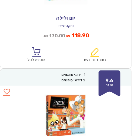
יום ולילה
פוקסמיינד
המחיר
המחיר
118.90
170.00
₪
₪
הנוכחי
המקורי
הוא:
היה:
₪170.00.
₪118.90.
כתוב חוות דעת
הוספה לסל
1
דירוגי
מומחים
9.6
2
דירוגי
גולשים
נהדר