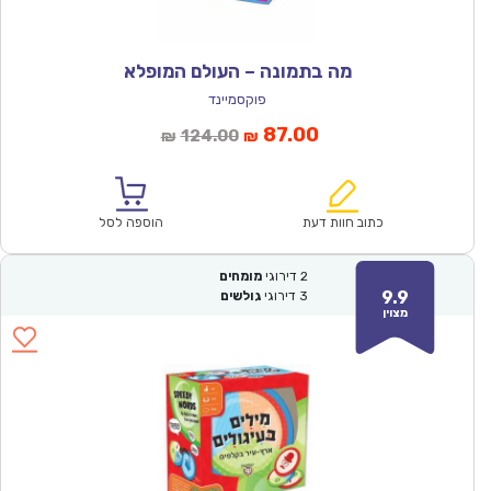
מה בתמונה – העולם המופלא
פוקסמיינד
המחיר
המחיר
87.00
124.00
₪
₪
הנוכחי
המקורי
הוא:
היה:
₪124.00.
₪87.00.
כתוב חוות דעת
הוספה לסל
2
דירוגי
מומחים
9.9
3
דירוגי
גולשים
מצוין