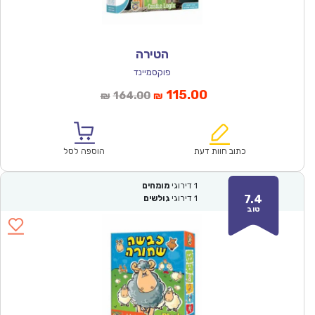
הטירה
פוקסמיינד
המחיר
המחיר
115.00
164.00
₪
₪
הנוכחי
המקורי
הוא:
היה:
₪164.00.
₪115.00.
כתוב חוות דעת
הוספה לסל
1
דירוגי
מומחים
7.4
1
דירוגי
גולשים
טוב