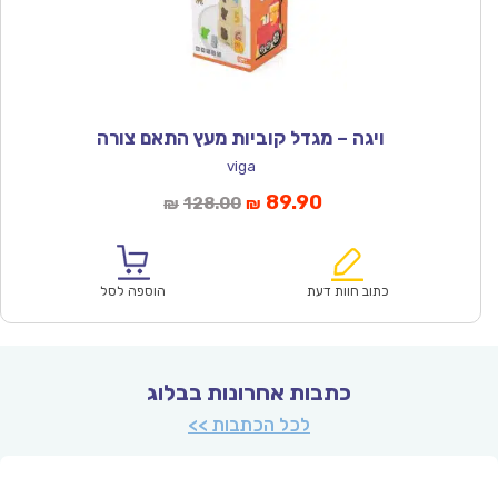
ויגה – מגדל קוביות מעץ התאם צורה
viga
המחיר
המחיר
89.90
128.00
₪
₪
הנוכחי
המקורי
הוא:
היה:
₪128.00.
₪89.90.
כתוב חוות דעת
הוספה לסל
כתבות אחרונות בבלוג
לכל הכתבות >>