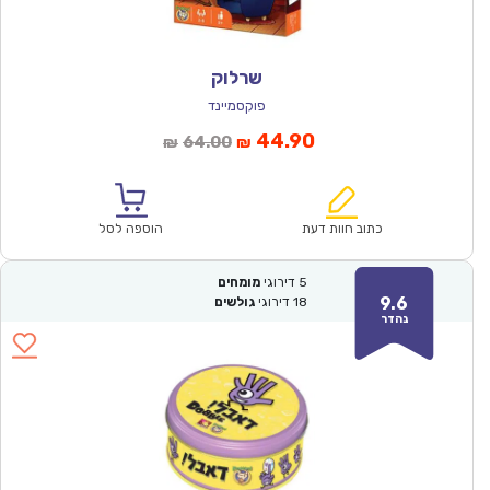
שרלוק
פוקסמיינד
המחיר
המחיר
44.90
64.00
₪
₪
הנוכחי
המקורי
הוא:
היה:
₪64.00.
₪44.90.
כתוב חוות דעת
הוספה לסל
5
דירוגי
מומחים
9.6
18
דירוגי
גולשים
נהדר