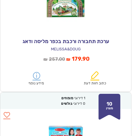
ערכת תחבורה ורכבת בכפר מליסה ודאג
MELISSA&DOUG
המחיר
המחיר
179.90
257.00
₪
₪
הנוכחי
המקורי
הוא:
היה:
₪257.00.
₪179.90.
כתוב חוות דעת
מידע נוסף
1
דירוגי
מומחים
10
0
דירוגי
גולשים
מצוין