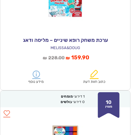
ערכת משחק רופא שיניים – מליסה ודאג
MELISSA&DOUG
המחיר
המחיר
159.90
228.00
₪
₪
הנוכחי
המקורי
הוא:
היה:
₪228.00.
₪159.90.
כתוב חוות דעת
מידע נוסף
1
דירוגי
מומחים
10
0
דירוגי
גולשים
מצוין