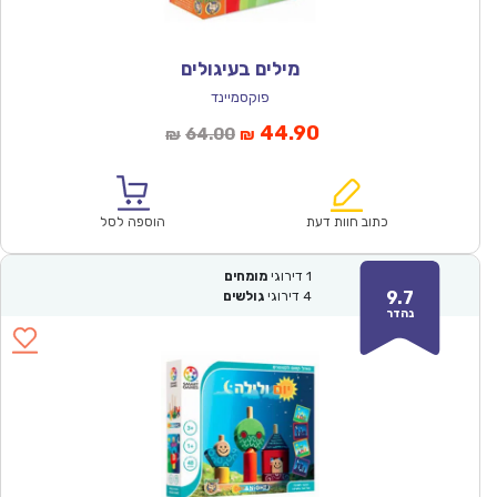
מילים בעיגולים
פוקסמיינד
המחיר
המחיר
44.90
64.00
₪
₪
הנוכחי
המקורי
הוא:
היה:
₪64.00.
₪44.90.
כתוב חוות דעת
הוספה לסל
1
דירוגי
מומחים
9.7
4
דירוגי
גולשים
נהדר