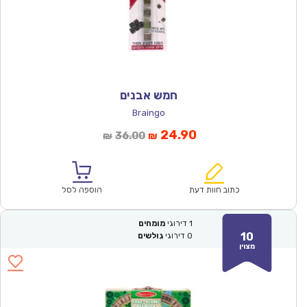
חמש אבנים
Braingo
המחיר
המחיר
24.90
36.00
₪
₪
הנוכחי
המקורי
הוא:
היה:
₪36.00.
₪24.90.
כתוב חוות דעת
הוספה לסל
1
דירוגי
מומחים
10
0
דירוגי
גולשים
מצוין