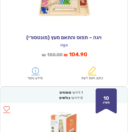
ויגה – תפוס והתאם מעץ (מונטסורי)
viga
המחיר
המחיר
104.90
150.00
₪
₪
הנוכחי
המקורי
הוא:
היה:
₪150.00.
₪104.90.
כתוב חוות דעת
מידע נוסף
1
דירוגי
מומחים
10
0
דירוגי
גולשים
מצוין