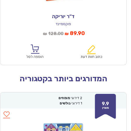
ד”ר יוריקה
פוקסמיינד
המחיר
המחיר
89.90
128.00
₪
₪
הנוכחי
המקורי
הוא:
היה:
₪128.00.
₪89.90.
כתוב חוות דעת
הוספה לסל
המדורגים ביותר בקטגוריה
2
דירוגי
מומחים
9.9
1
דירוגי
גולשים
מצוין