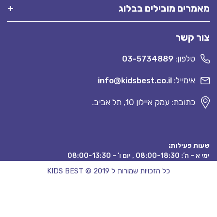
מרים מובילים בבלוג
ר קשר
טלפון:
03-5734889
אימייל:
info@kidsbest.co.il
כתובת: עמק איילון 10, תל אביב.
ת פעילות:
08:00-18:3 , יום ו’ – 08:00-13:30
כל הזכויות שמורות ל KIDS BEST © 2019