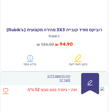
רוביקס ספיד קובייה 3X3 מהירה מקצועית (Rubik’s)
Rubik's
המחיר
המחיר
94.90
136.00
₪
₪
הנוכחי
המקורי
הוא:
היה:
₪136.00.
₪94.90.
כתוב חוות דעת
מידע נוסף
היה הראשון לדרג
מוצר זה