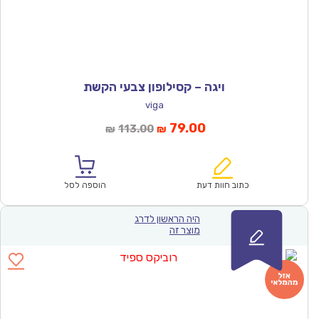
ויגה – קסילופון צבעי הקשת
viga
המחיר
המחיר
79.00
113.00
₪
₪
הנוכחי
המקורי
הוא:
היה:
₪113.00.
₪79.00.
כתוב חוות דעת
הוספה לסל
היה הראשון לדרג
מוצר זה