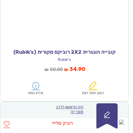
קובייה הונגרית 2X2 רוביקס מקורית (Rubik’s)
Rubik's
המחיר
המחיר
34.90
50.00
₪
₪
הנוכחי
המקורי
הוא:
היה:
₪50.00.
₪34.90.
כתוב חוות דעת
מידע נוסף
היה הראשון לדרג
מוצר זה