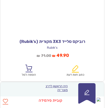
רוביקס סלייד 3X3 מקורית (Rubik’s)
Rubik's
המחיר
המחיר
49.90
71.00
₪
₪
הנוכחי
המקורי
הוא:
היה:
₪71.00.
₪49.90.
כתוב חוות דעת
הוספה לסל
היה הראשון לדרג
מוצר זה