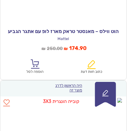
הוט ווילס – מאנסטר טראק מארז לופ עם אתגר הגביע
Mattel
המחיר
המחיר
174.90
250.00
₪
₪
הנוכחי
המקורי
הוא:
היה:
₪250.00.
₪174.90.
כתוב חוות דעת
הוספה לסל
היה הראשון לדרג
מוצר זה