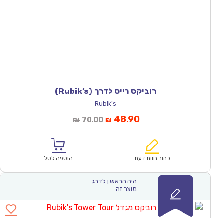
רוביקס רייס לדרך (Rubik’s)
Rubik's
המחיר
המחיר
48.90
70.00
₪
₪
הנוכחי
המקורי
הוא:
היה:
₪70.00.
₪48.90.
כתוב חוות דעת
הוספה לסל
היה הראשון לדרג
מוצר זה