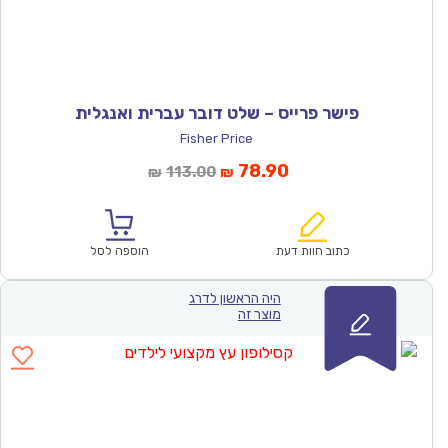
פישר פרייס – שלט דובר עברית ואנגלית
Fisher Price
המחיר
המחיר
78.90
113.00
₪
₪
הנוכחי
המקורי
הוא:
היה:
₪113.00.
₪78.90.
כתוב חוות דעת
הוספה לסל
היה הראשון לדרג
מוצר זה