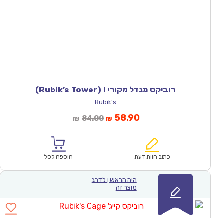
רוביקס מגדל מקורי ! (Rubik’s Tower)
Rubik's
המחיר
המחיר
58.90
84.00
₪
₪
הנוכחי
המקורי
הוא:
היה:
₪84.00.
₪58.90.
כתוב חוות דעת
הוספה לסל
היה הראשון לדרג
מוצר זה