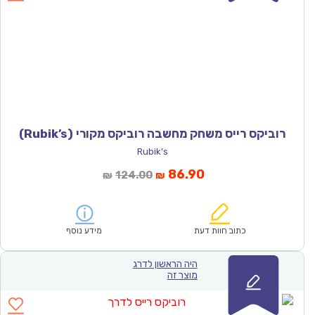
רוביקס רייס משחק מחשבה רוביקס מקורי (Rubik’s)
Rubik's
המחיר
המחיר
86.90
124.00
₪
₪
הנוכחי
המקורי
הוא:
היה:
₪124.00.
₪86.90.
כתוב חוות דעת
מידע נוסף
היה הראשון לדרג
מוצר זה