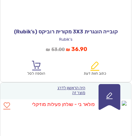
קובייה הונגרית 3X3 מקורית רוביקס (Rubik’s)
Rubik's
המחיר
המחיר
36.90
53.00
₪
₪
הנוכחי
המקורי
הוא:
היה:
₪53.00.
₪36.90.
כתוב חוות דעת
הוספה לסל
היה הראשון לדרג
מוצר זה