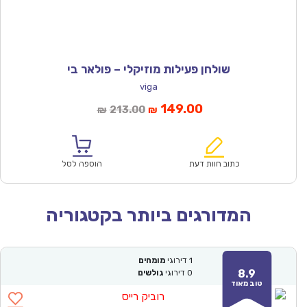
שולחן פעילות מוזיקלי – פולאר בי
viga
המחיר
המחיר
149.00
213.00
₪
₪
הנוכחי
המקורי
הוא:
היה:
₪213.00.
₪149.00.
כתוב חוות דעת
הוספה לסל
המדורגים ביותר בקטגוריה
1
דירוגי
מומחים
8.9
0
דירוגי
גולשים
טוב מאוד