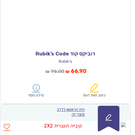
רוביקס קוד Rubik’s Code
Rubik's
המחיר
המחיר
66.90
96.00
₪
₪
הנוכחי
המקורי
הוא:
היה:
₪96.00.
₪66.90.
כתוב חוות דעת
מידע נוסף
היה הראשון לדרג
מוצר זה