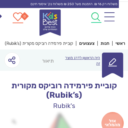
משלוח רק 16 ₪. הזמנות מעל 250 ₪ משלוח נק’ איסוף חינם
0
0
con
י
|
חנות
|
צעצועים
|
קוביית פירמידה רוביקס מקורית (Rubik’s)
היה הראשון לדרג מוצר
תיאור
זה
קוביית פירמידה רוביקס מקורית
(Rubik’s)
Rubik's