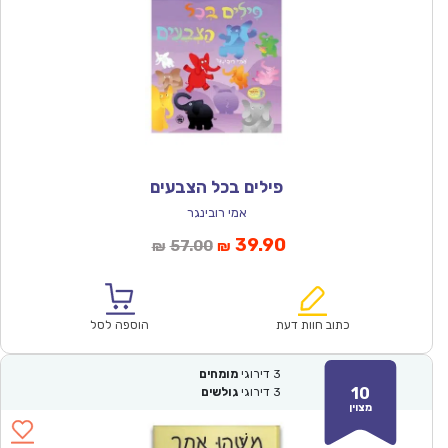
פילים בכל הצבעים
אמי רובינגר
המחיר
המחיר
39.90
57.00
₪
₪
הנוכחי
המקורי
הוא:
היה:
₪57.00.
₪39.90.
כתוב חוות דעת
הוספה לסל
3
דירוגי
מומחים
10
3
דירוגי
גולשים
מצוין