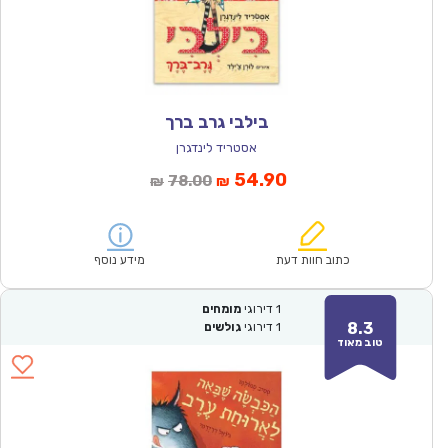
בילבי גרב ברך
אסטריד לינדגרן
המחיר
המחיר
54.90
78.00
₪
₪
הנוכחי
המקורי
הוא:
היה:
₪78.00.
₪54.90.
כתוב חוות דעת
מידע נוסף
1
דירוגי
מומחים
8.3
1
דירוגי
גולשים
טוב מאוד