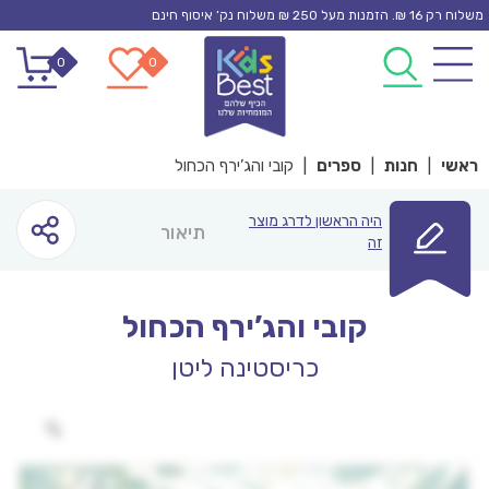
Ski
משלוח רק 16 ₪. הזמנות מעל 250 ₪ משלוח נק’ איסוף חינם
t
0
0
conten
ראשי
|
חנות
|
ספרים
|
קובי והג’ירף הכחול
היה הראשון לדרג מוצר
תיאור
זה
קובי והג’ירף הכחול
כריסטינה ליטן