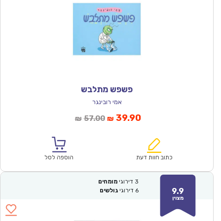
פשפש מתלבש
אמי רובינגר
המחיר
המחיר
39.90
57.00
₪
₪
הנוכחי
המקורי
הוא:
היה:
₪57.00.
₪39.90.
כתוב חוות דעת
הוספה לסל
3
דירוגי
מומחים
9.9
6
דירוגי
גולשים
מצוין