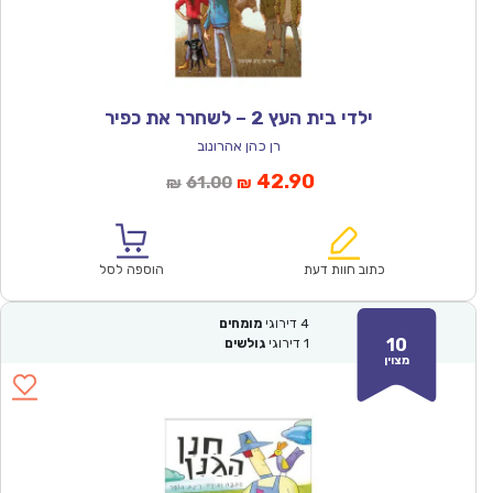
ילדי בית העץ 2 – לשחרר את כפיר
רן כהן אהרונוב
המחיר
המחיר
42.90
61.00
₪
₪
הנוכחי
המקורי
הוא:
היה:
₪61.00.
₪42.90.
כתוב חוות דעת
הוספה לסל
4
דירוגי
מומחים
10
1
דירוגי
גולשים
מצוין