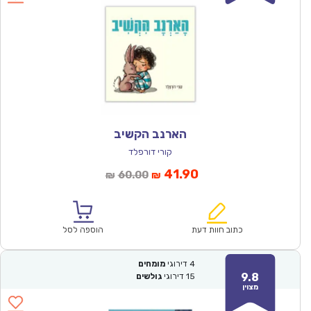
הארנב הקשיב
קורי דורפלד
המחיר
המחיר
41.90
60.00
₪
₪
הנוכחי
המקורי
הוא:
היה:
₪60.00.
₪41.90.
כתוב חוות דעת
הוספה לסל
4
דירוגי
מומחים
9.8
15
דירוגי
גולשים
מצוין