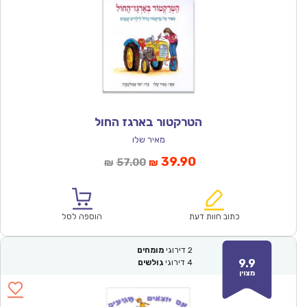
הטרקטור בארגז החול
מאיר שלו
המחיר
המחיר
39.90
57.00
₪
₪
הנוכחי
המקורי
הוא:
היה:
₪57.00.
₪39.90.
כתוב חוות דעת
הוספה לסל
2
דירוגי
מומחים
9.9
4
דירוגי
גולשים
מצוין