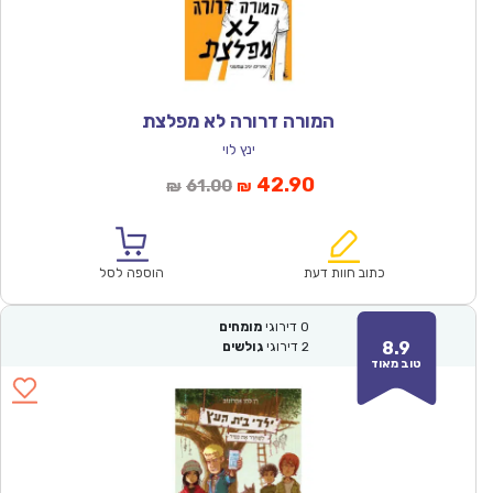
המורה דרורה לא מפלצת
ינץ לוי
המחיר
המחיר
42.90
61.00
₪
₪
הנוכחי
המקורי
הוא:
היה:
₪61.00.
₪42.90.
כתוב חוות דעת
הוספה לסל
0
דירוגי
מומחים
8.9
2
דירוגי
גולשים
טוב מאוד