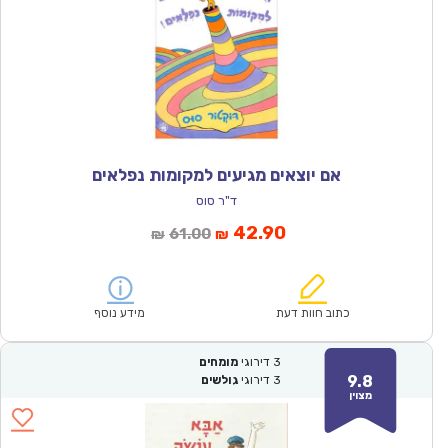
אם יוצאים מגיעים למקומות נפלאים
ד"ר סוס
המחיר
המחיר
42.90
61.00
₪
₪
הנוכחי
המקורי
הוא:
היה:
₪61.00.
₪42.90.
כתוב חוות דעת
מידע נוסף
3
דירוגי
מומחים
9.8
3
דירוגי
גולשים
מצוין