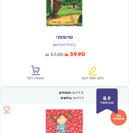
טרופותי
ג'וליה דונלדסון
המחיר
המחיר
39.90
57.00
₪
₪
הנוכחי
המקורי
הוא:
היה:
₪57.00.
₪39.90.
כתוב חוות דעת
הוספה לסל
0
דירוגי
מומחים
8.9
1
דירוגי
גולשים
טוב מאוד