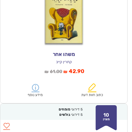
משהו אחר
קתרין קייב
המחיר
המחיר
42.90
61.00
₪
₪
הנוכחי
המקורי
הוא:
היה:
₪61.00.
₪42.90.
כתוב חוות דעת
מידע נוסף
5
דירוגי
מומחים
10
5
דירוגי
גולשים
מצוין