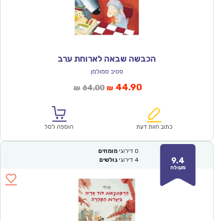
הכבשה שבאה לארוחת ערב
סטיב סמולמן
המחיר
המחיר
44.90
64.00
₪
₪
הנוכחי
המקורי
הוא:
היה:
₪64.00.
₪44.90.
כתוב חוות דעת
הוספה לסל
0
דירוגי
מומחים
9.4
4
דירוגי
גולשים
מעולה