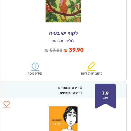
לקוף יש בעיה
ג'וליה דונלדסון
המחיר
המחיר
39.90
57.00
₪
₪
הנוכחי
המקורי
הוא:
היה:
₪57.00.
₪39.90.
כתוב חוות דעת
מידע נוסף
0
דירוגי
מומחים
7.9
1
דירוגי
גולשים
טוב