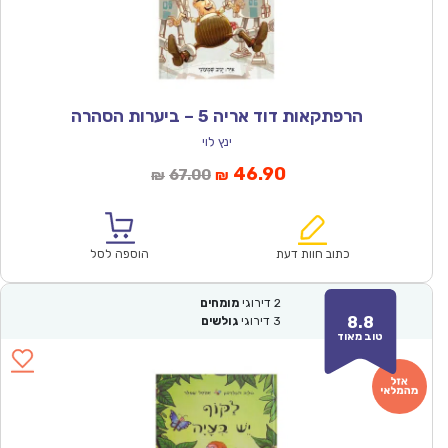
הרפתקאות דוד אריה 5 – ביערות הסהרה
ינץ לוי
המחיר
המחיר
46.90
67.00
₪
₪
הנוכחי
המקורי
הוא:
היה:
₪67.00.
₪46.90.
כתוב חוות דעת
הוספה לסל
2
דירוגי
מומחים
8.8
3
דירוגי
גולשים
טוב מאוד