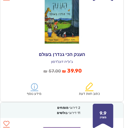
הענק הכי גנדרן בעולם
ג'וליה דונלדסון
המחיר
המחיר
39.90
57.00
₪
₪
הנוכחי
המקורי
הוא:
היה:
₪57.00.
₪39.90.
כתוב חוות דעת
מידע נוסף
2
דירוגי
מומחים
9.9
11
דירוגי
גולשים
מצוין