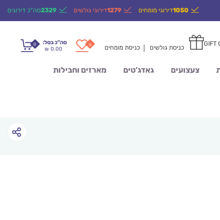
1050
דירוגי מומחים
1279
דירוגי גולשים
2329
סה"כ דירוגים
סה"כ בסל:
GIFT
0
0
כניסת גולשים
כניסת מומחים
0.00
₪
ת
צעצועים
גאדג’טים
מארזים וחבילות