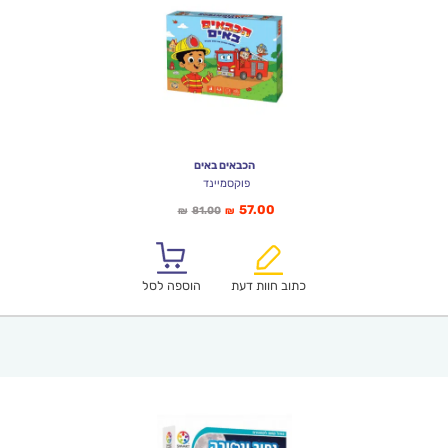
הכבאים באים
פוקסמיינד
המחיר
המחיר
57.00
81.00
₪
₪
הנוכחי
המקורי
הוא:
היה:
₪81.00.
₪57.00.
כתוב חוות דעת
הוספה לסל