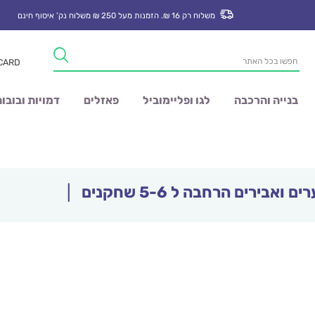
משלוח רק 16 ₪. הזמנות מעל 250 ₪ משלוח נק’ איסוף חינם
Products
 CARD
search
בנייה והרכבה
לגו ופליימוביל
פאזלים
דמויות ובובו
 ואבירים הרחבה ל 5-6 שחקנים
|