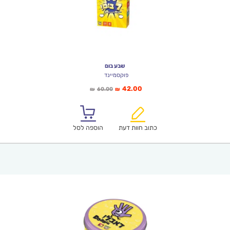
שבע בום
פוקסמיינד
המחיר
המחיר
42.00
60.00
₪
₪
הנוכחי
המקורי
הוא:
היה:
₪60.00.
₪42.00.
כתוב חוות דעת
הוספה לסל