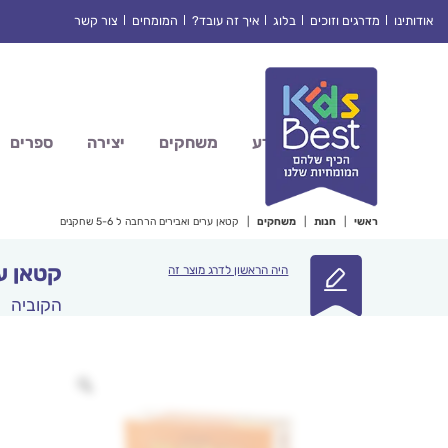
Ski
אודותינו
מדרגים וזוכים
בלוג
איך זה עובד?
המומחים
צור קשר
t
conten
מדע
משחקים
יצירה
ספרים
ראשי
|
חנות
|
משחקים
|
קטאן ערים ואבירים הרחבה ל 5-6 שחקנים
קטאן ערים
היה הראשון לדרג מוצר זה
הקוביה