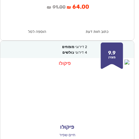
המחיר
המחיר
64.00
91.00
₪
₪
הנוכחי
המקורי
הוא:
היה:
₪91.00.
₪64.00.
כתוב חוות דעת
הוספה לסל
2
דירוגי
מומחים
9.9
4
דירוגי
גולשים
מצוין
פיקולו
חיים שפיר