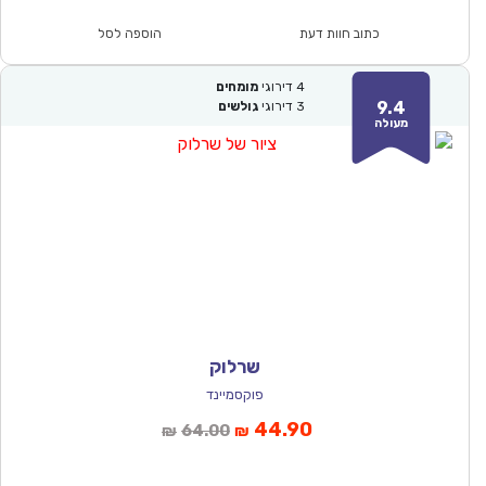
הוא:
היה:
₪164.00.
₪115.00.
כתוב חוות דעת
הוספה לסל
4
דירוגי
מומחים
9.4
3
דירוגי
גולשים
מעולה
שרלוק
פוקסמיינד
המחיר
המחיר
44.90
64.00
₪
₪
הנוכחי
המקורי