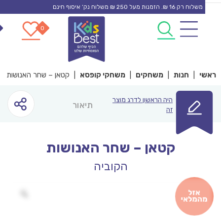
משלוח רק 16 ₪. הזמנות מעל 250 ₪ משלוח נק’ איסוף חינם
0
0
con
י
|
חנות
|
משחקים
|
משחקי קופסא
|
קטאן – שחר האנושות
היה הראשון לדרג מוצר
תיאור
זה
קטאן – שחר האנושות
הקוביה