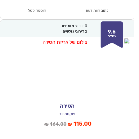
הוא:
היה:
₪176.00.
₪122.90.
כתוב חוות דעת
הוספה לסל
3
דירוגי
מומחים
9.6
2
דירוגי
גולשים
נהדר
הטירה
פוקסמיינד
המחיר
המחיר
115.00
164.00
₪
₪
הנוכחי
המקורי