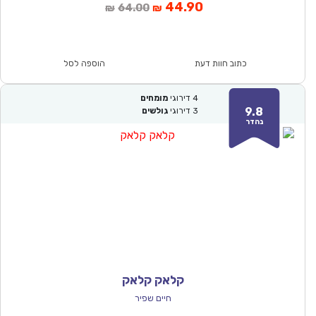
המחיר
המחיר
44.90
64.00
₪
₪
הנוכחי
המקורי
הוא:
היה:
₪64.00.
₪44.90.
כתוב חוות דעת
הוספה לסל
4
דירוגי
מומחים
9.8
3
דירוגי
גולשים
נהדר
קלאק קלאק
חיים שפיר