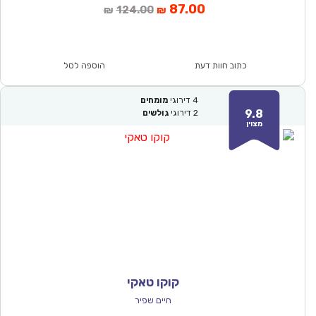
המחיר
המחיר
87.00
124.00
₪
₪
הנוכחי
המקורי
הוא:
היה:
₪124.00.
₪87.00.
כתוב חוות דעת
הוספה לסל
4
דירוגי
מומחים
9.8
2
דירוגי
גולשים
מצוין
קוקו טאקי
חיים שפיר