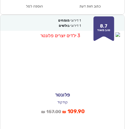
₪81.00.
₪57.00.
כתוב חוות דעת
הוספה לסל
1
דירוגי
מומחים
8.7
1
דירוגי
גולשים
טוב מאוד
פלונטר
קודקוד
המחיר
המחיר
109.90
157.00
₪
₪
הנוכחי
המקורי
הוא:
היה: