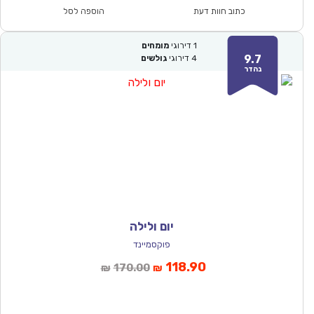
₪183.00.
₪134.90.
כתוב חוות דעת
הוספה לסל
1
דירוגי
מומחים
9.7
4
דירוגי
גולשים
נהדר
יום ולילה
פוקסמיינד
המחיר
המחיר
118.90
170.00
₪
₪
הנוכחי
המקורי
הוא:
היה: