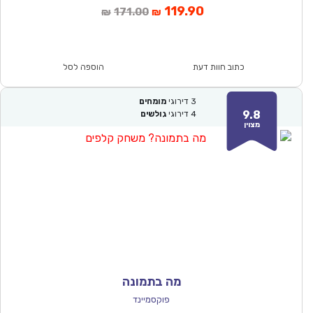
המחיר
המחיר
119.90
171.00
₪
₪
הנוכחי
המקורי
הוא:
היה:
₪171.00.
₪119.90.
כתוב חוות דעת
הוספה לסל
3
דירוגי
מומחים
9.8
4
דירוגי
גולשים
מצוין
מה בתמונה
פוקסמיינד