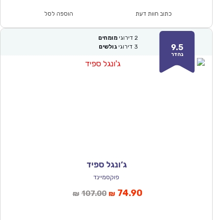
הוא:
היה:
₪64.00.
₪44.90.
כתוב חוות דעת
הוספה לסל
2
דירוגי
מומחים
9.5
3
דירוגי
גולשים
נהדר
ג’ונגל ספיד
פוקסמיינד
המחיר
המחיר
74.90
107.00
₪
₪
הנוכחי
המקורי
הוא:
היה: