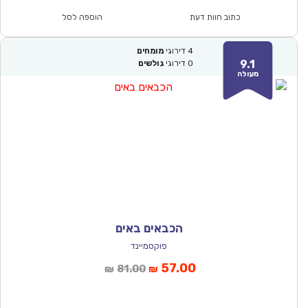
₪107.00.
₪74.90.
כתוב חוות דעת
הוספה לסל
4
דירוגי
מומחים
9.1
0
דירוגי
גולשים
מעולה
הכבאים באים
פוקסמיינד
המחיר
המחיר
57.00
81.00
₪
₪
הנוכחי
המקורי
הוא:
היה: