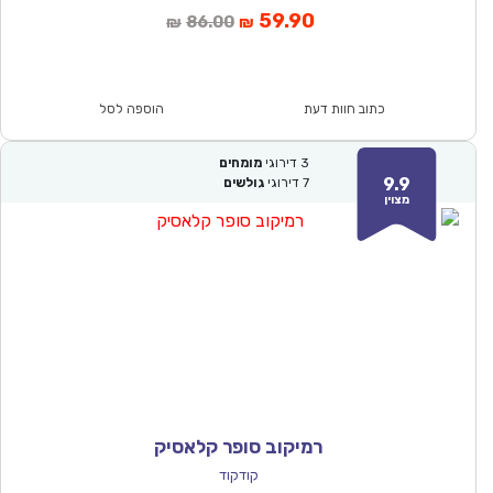
המחיר
המחיר
59.90
86.00
₪
₪
הנוכחי
המקורי
הוא:
היה:
₪86.00.
₪59.90.
כתוב חוות דעת
הוספה לסל
3
דירוגי
מומחים
9.9
7
דירוגי
גולשים
מצוין
רמיקוב סופר קלאסיק
קודקוד