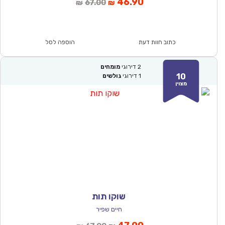
המחיר
המחיר
46.90
67.00
₪
₪
הנוכחי
המקורי
הוא:
היה:
₪67.00.
₪46.90.
כתוב חוות דעת
הוספה לסל
2
דירוגי
מומחים
10
1
דירוגי
גולשים
מצוין
שוקו תות
חיים שפיר
המחיר
המחיר