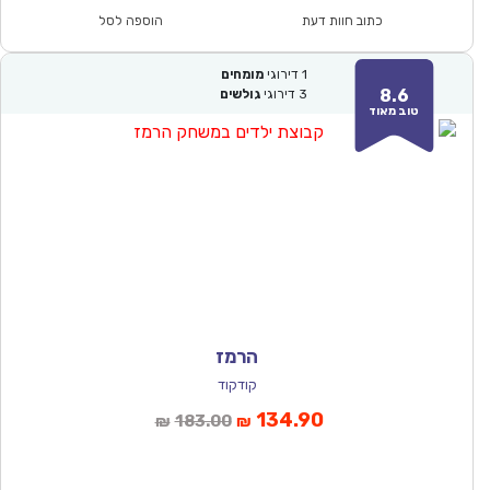
₪157.00.
₪109.90.
כתוב חוות דעת
הוספה לסל
1
דירוגי
מומחים
8.6
3
דירוגי
גולשים
טוב מאוד
הרמז
קודקוד
המחיר
המחיר
134.90
183.00
₪
₪
הנוכחי
המקורי
הוא:
היה: