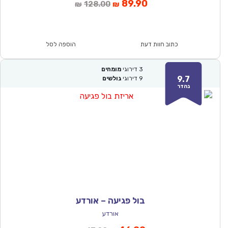
המחיר
המחיר
89.90
128.00
₪
₪
הנוכחי
המקורי
הוא:
היה:
₪128.00.
₪89.90.
כתוב חוות דעת
הוספה לסל
3
דירוגי
מומחים
9.7
9
דירוגי
גולשים
נהדר
בול פגיעה – אורדע
אורדע