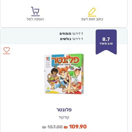
הנוכחי
המקורי
הוא:
היה:
₪171.00.
₪119.90.
כתוב חוות דעת
הוספה לסל
1
דירוגי
מומחים
8.7
1
דירוגי
גולשים
טוב מאוד
פלונטר
קודקוד
המחיר
המחיר
109.90
157.00
₪
₪