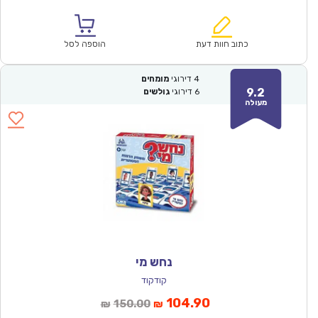
הנוכחי
המקורי
הוא:
היה:
₪157.00.
₪109.90.
כתוב חוות דעת
הוספה לסל
4
דירוגי
מומחים
9.2
6
דירוגי
גולשים
מעולה
נחש מי
קודקוד
המחיר
המחיר
104.90
150.00
₪
₪