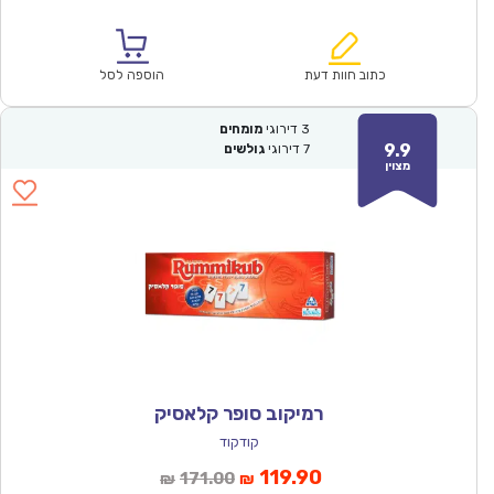
הנוכחי
המקורי
הוא:
היה:
₪128.00.
₪89.90.
כתוב חוות דעת
הוספה לסל
3
דירוגי
מומחים
9.9
7
דירוגי
גולשים
מצוין
רמיקוב סופר קלאסיק
קודקוד
המחיר
המחיר
119.90
171.00
₪
₪