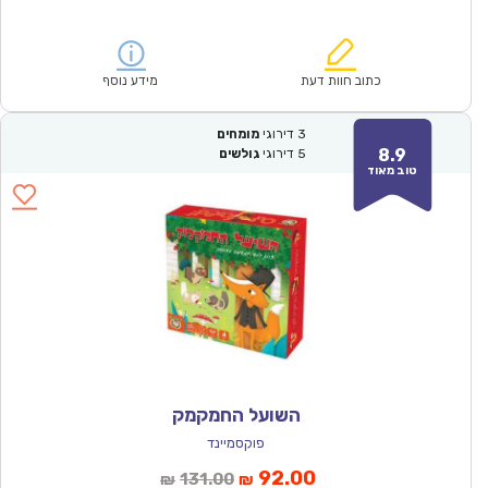
הנוכחי
המקורי
הוא:
היה:
₪166.00.
₪115.90.
כתוב חוות דעת
מידע נוסף
3
דירוגי
מומחים
8.9
5
דירוגי
גולשים
טוב מאוד
השועל החמקמק
פוקסמיינד
המחיר
המחיר
92.00
131.00
₪
₪