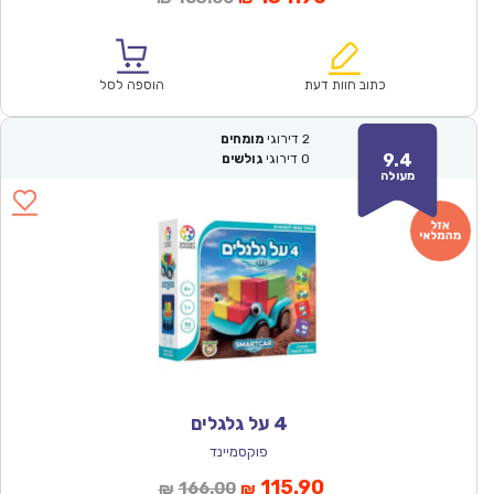
הנוכחי
המקורי
הוא:
היה:
₪183.00.
₪134.90.
כתוב חוות דעת
הוספה לסל
2
דירוגי
מומחים
9.4
0
דירוגי
גולשים
מעולה
4 על גלגלים
פוקסמיינד
המחיר
המחיר
115.90
166.00
₪
₪