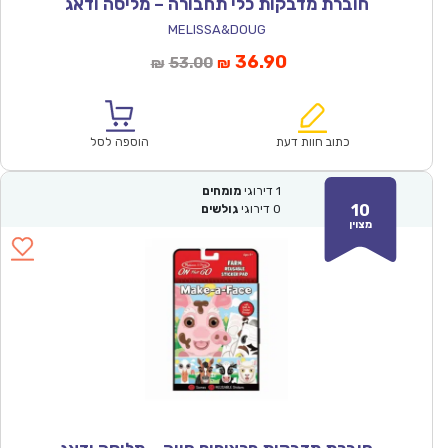
חוברת מדבקות כלי תחבורה – מליסה ודאג
MELISSA&DOUG
המחיר
המחיר
36.90
53.00
₪
₪
הנוכחי
המקורי
הוא:
היה:
₪53.00.
₪36.90.
כתוב חוות דעת
הוספה לסל
1
דירוגי
מומחים
10
0
דירוגי
גולשים
מצוין