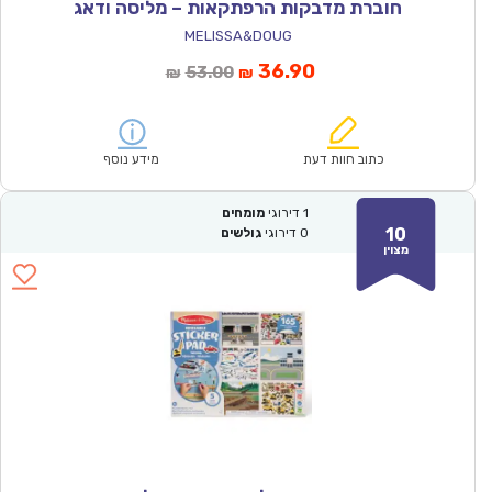
חוברת מדבקות הרפתקאות – מליסה ודאג
MELISSA&DOUG
המחיר
המחיר
36.90
53.00
₪
₪
הנוכחי
המקורי
הוא:
היה:
₪53.00.
₪36.90.
כתוב חוות דעת
מידע נוסף
1
דירוגי
מומחים
10
0
דירוגי
גולשים
מצוין