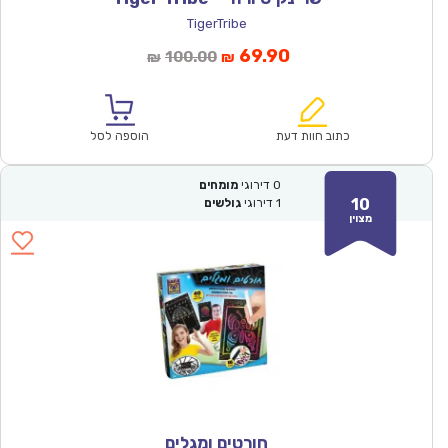
TigerTribe
המחיר
המחיר
69.90
100.00
₪
₪
הנוכחי
המקורי
הוא:
היה:
₪100.00.
₪69.90.
כתוב חוות דעת
הוספה לסל
0
דירוגי
מומחים
10
1
דירוגי
גולשים
מצוין
חורטים ומגלים