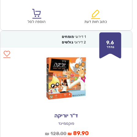
הנוכחי
המקורי
הוא:
היה:
₪131.00.
₪92.00.
כתוב חוות דעת
הוספה לסל
1
דירוגי
מומחים
9.6
2
דירוגי
גולשים
נהדר
ד”ר יוריקה
פוקסמיינד
המחיר
המחיר
89.90
128.00
₪
₪