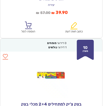
יצירה
המחיר
המחיר
39.90
57.00
₪
₪
הנוכחי
המקורי
הוא:
היה:
₪57.00.
₪39.90.
כתוב חוות דעת
הוספה לסל
0
דירוגי
מומחים
10
1
דירוגי
גולשים
מצוין
בצק צ’יק למתחילים 2+4 מכלי בצק