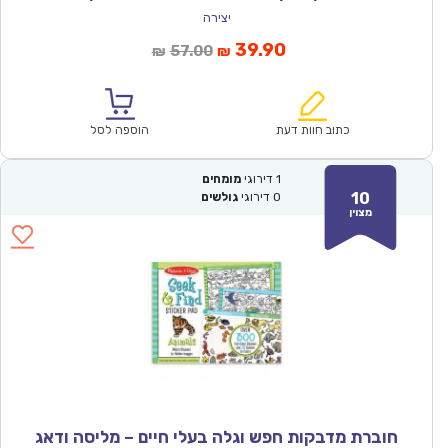
יצירה
המחיר
המחיר
39.90
57.00
₪
₪
הנוכחי
המקורי
הוא:
היה:
₪57.00.
₪39.90.
כתוב חוות דעת
הוספה לסל
1
דירוגי
מומחים
10
0
דירוגי
גולשים
מצוין
חוברת מדבקות חפש וגלה בעלי חיים – מליסה ודאג