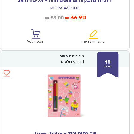
חוברת מדבקות פרצופים חווה – מליסה ודאג
MELISSA&DOUG
המחיר
המחיר
36.90
53.00
₪
₪
הנוכחי
המקורי
הוא:
היה:
₪53.00.
₪36.90.
כתוב חוות דעת
הוספה לסל
0
דירוגי
מומחים
10
1
דירוגי
גולשים
מצוין
שרינקיס ורוד – Tiger Tribe