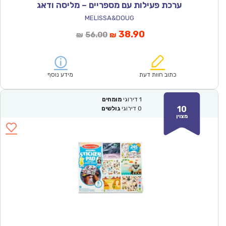
ערכת פעילות עם מספריים – מליסה ודאג
MELISSA&DOUG
המחיר
המחיר
38.90
56.00
₪
₪
הנוכחי
המקורי
הוא:
היה:
₪56.00.
₪38.90.
כתוב חוות דעת
מידע נוסף
1
דירוגי
מומחים
10
0
דירוגי
גולשים
מצוין