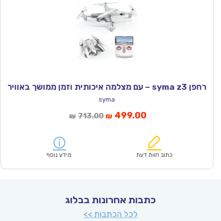
רחפן syma z3 – עם מצלמה איכותית וזמן ממושך באוויר
syma
המחיר
המחיר
499.00
713.00
₪
₪
הנוכחי
המקורי
הוא:
היה:
₪713.00.
₪499.00.
כתוב חוות דעת
מידע נוסף
כתבות אחרונות בבלוג
לכל הכתבות >>