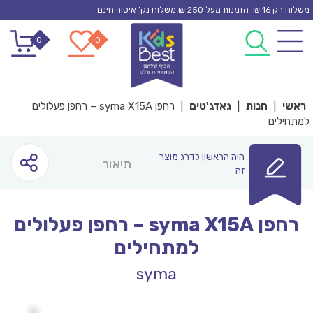
Ski
משלוח רק 16 ₪. הזמנות מעל 250 ₪ משלוח נק’ איסוף חינם
t
0
0
conten
ראשי
|
חנות
|
גאדג'טים
|
רחפן syma X15A – רחפן פעלולים
למתחילים
היה הראשון לדרג מוצר
תיאור
זה
רחפן syma X15A – רחפן פעלולים
למתחילים
syma