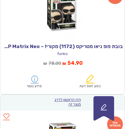
בובת פופ ניאו מטריקס (1172) מקורי! – POP Matrix Neo
funko
המחיר
המחיר
54.90
78.00
₪
₪
הנוכחי
המקורי
הוא:
היה:
₪78.00.
₪54.90.
כתוב חוות דעת
מידע נוסף
היה הראשון לדרג
מוצר זה