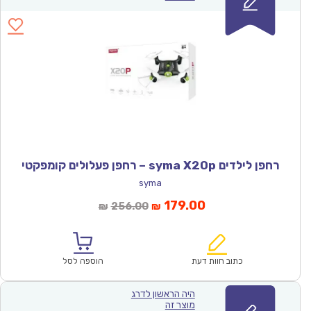
רחפן לילדים syma X20p – רחפן פעלולים קומפקטי
syma
המחיר
המחיר
179.00
256.00
₪
₪
הנוכחי
המקורי
הוא:
היה:
₪256.00.
₪179.00.
כתוב חוות דעת
הוספה לסל
היה הראשון לדרג
מוצר זה