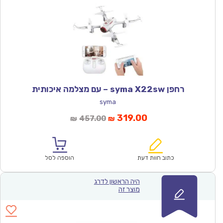
רחפן syma X22sw – עם מצלמה איכותית
syma
המחיר
המחיר
319.00
457.00
₪
₪
הנוכחי
המקורי
הוא:
היה:
₪457.00.
₪319.00.
כתוב חוות דעת
הוספה לסל
היה הראשון לדרג
מוצר זה