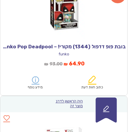
בובת פופ דדפול (1344) מקורי! – Funko Pop Deadpool
funko
המחיר
המחיר
64.90
93.00
₪
₪
הנוכחי
המקורי
הוא:
היה:
₪93.00.
₪64.90.
כתוב חוות דעת
מידע נוסף
היה הראשון לדרג
מוצר זה