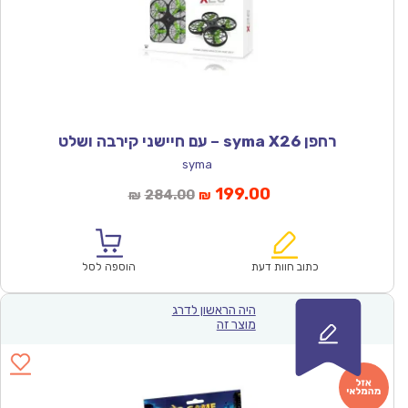
רחפן syma X26 – עם חיישני קירבה ושלט
syma
המחיר
המחיר
199.00
284.00
₪
₪
הנוכחי
המקורי
הוא:
היה:
₪284.00.
₪199.00.
כתוב חוות דעת
הוספה לסל
היה הראשון לדרג
מוצר זה