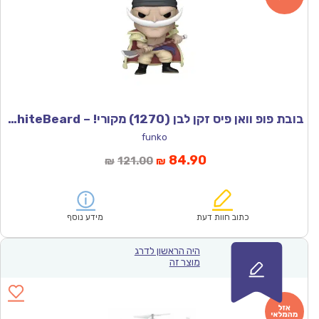
בובת פופ וואן פיס זקן לבן (1270) מקורי! – Funco WhiteBeard
funko
המחיר
המחיר
84.90
121.00
₪
₪
הנוכחי
המקורי
הוא:
היה:
₪121.00.
₪84.90.
כתוב חוות דעת
מידע נוסף
היה הראשון לדרג
מוצר זה