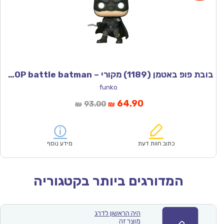
בובת פופ באטמן (1189) מקורי – Funco POP battle batman
funko
המחיר
המחיר
64.90
93.00
₪
₪
הנוכחי
המקורי
הוא:
היה:
₪93.00.
₪64.90.
כתוב חוות דעת
מידע נוסף
המדורגים ביותר בקטגוריה
היה הראשון לדרג
מוצר זה