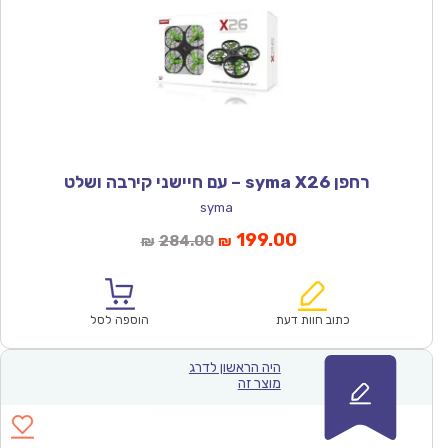
רחפן syma X26 – עם חיישני קירבה ושלט
syma
המחיר
המחיר
199.00
284.00
₪
₪
הנוכחי
המקורי
הוא:
היה:
₪284.00.
₪199.00.
כתוב חוות דעת
הוספה לסל
היה הראשון לדרג
מוצר זה