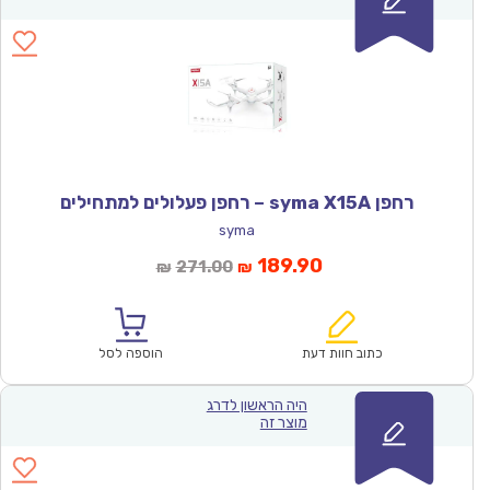
רחפן syma X15A – רחפן פעלולים למתחילים
syma
המחיר
המחיר
189.90
271.00
₪
₪
הנוכחי
המקורי
הוא:
היה:
₪271.00.
₪189.90.
כתוב חוות דעת
הוספה לסל
היה הראשון לדרג
מוצר זה