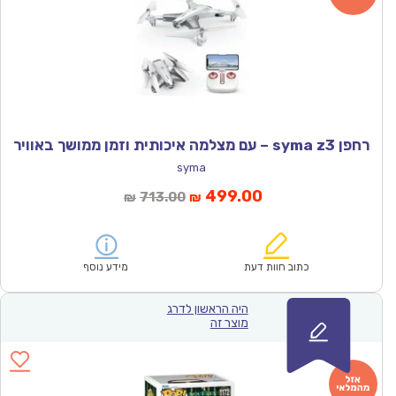
רחפן syma z3 – עם מצלמה איכותית וזמן ממושך באוויר
syma
המחיר
המחיר
499.00
713.00
₪
₪
הנוכחי
המקורי
הוא:
היה:
₪713.00.
₪499.00.
כתוב חוות דעת
מידע נוסף
היה הראשון לדרג
מוצר זה