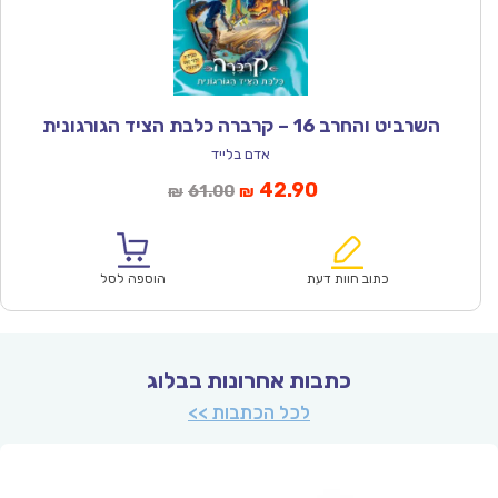
השרביט והחרב 16 – קרברה כלבת הציד הגורגונית
אדם בלייד
המחיר
המחיר
42.90
61.00
₪
₪
הנוכחי
המקורי
הוא:
היה:
₪61.00.
₪42.90.
כתוב חוות דעת
הוספה לסל
כתבות אחרונות בבלוג
לכל הכתבות >>