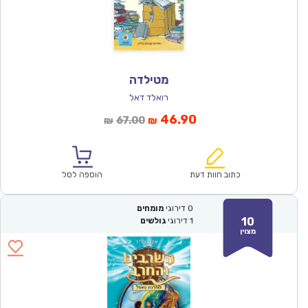
מטילדה
רואלד דאל
המחיר
המחיר
46.90
67.00
₪
₪
הנוכחי
המקורי
הוא:
היה:
₪67.00.
₪46.90.
כתוב חוות דעת
הוספה לסל
0
דירוגי
מומחים
10
1
דירוגי
גולשים
מצוין