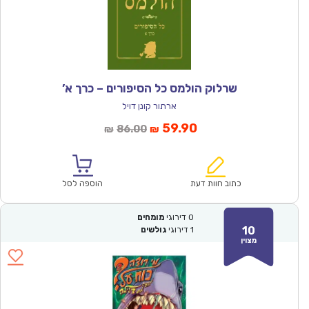
שרלוק הולמס כל הסיפורים – כרך א’
ארתור קונן דויל
המחיר
המחיר
59.90
86.00
₪
₪
הנוכחי
המקורי
הוא:
היה:
₪86.00.
₪59.90.
כתוב חוות דעת
הוספה לסל
0
דירוגי
מומחים
10
1
דירוגי
גולשים
מצוין