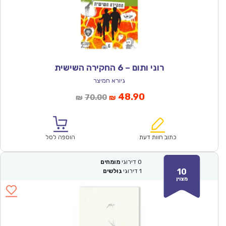
רוני ותום – 6 החקירה השישית
גיורא חמיצר
המחיר
המחיר
48.90
70.00
₪
₪
הנוכחי
המקורי
הוא:
היה:
₪70.00.
₪48.90.
כתוב חוות דעת
הוספה לסל
0
דירוגי
מומחים
10
1
דירוגי
גולשים
מצוין