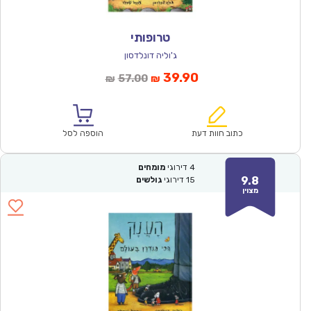
טרופותי
ג'וליה דונלדסון
המחיר
המחיר
39.90
57.00
₪
₪
הנוכחי
המקורי
הוא:
היה:
₪57.00.
₪39.90.
כתוב חוות דעת
הוספה לסל
4
דירוגי
מומחים
9.8
15
דירוגי
גולשים
מצוין