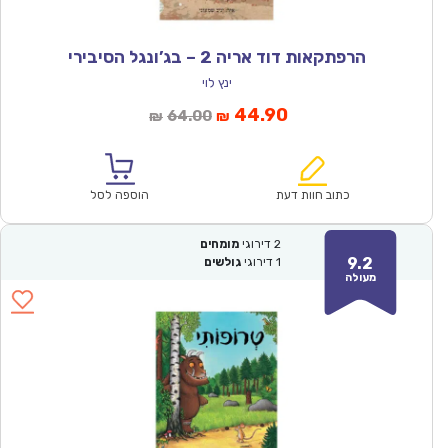
הרפתקאות דוד אריה 2 – בג’ונגל הסיבירי
ינץ לוי
המחיר
המחיר
44.90
64.00
₪
₪
הנוכחי
המקורי
הוא:
היה:
₪64.00.
₪44.90.
כתוב חוות דעת
הוספה לסל
2
דירוגי
מומחים
9.2
1
דירוגי
גולשים
מעולה