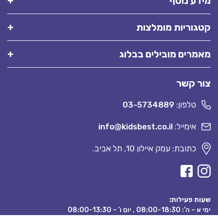
מידע נוסף
קטגוריות מומלצות
מאמרים מובילים בבלוג
צור קשר
טלפון:
03-5734889
אימייל:
info@kidsbest.co.il
כתובת: עמק איילון 10, תל אביב.
שעות פעילות:
ימי א – ה’: 08:00-18:30 , יום ו’ – 08:00-13:30