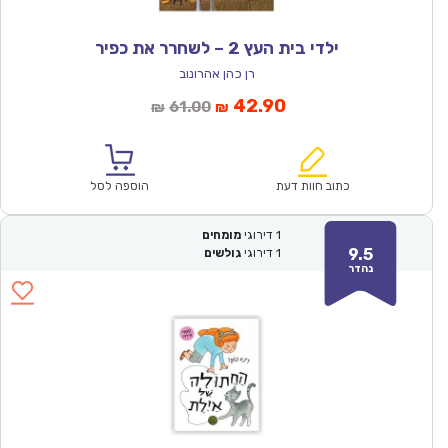
ילדי בית העץ 2 – לשחרר את כפיר
רן כהן אהרונוב
המחיר
המחיר
42.90
61.00
₪
₪
הנוכחי
המקורי
הוא:
היה:
₪61.00.
₪42.90.
כתוב חוות דעת
הוספה לסל
1
דירוגי
מומחים
9.5
1
דירוגי
גולשים
נהדר