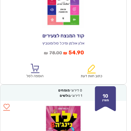
קוד המנצח לצעירים
אלון אולמן ומיכל סולומונוביץ
המחיר
המחיר
54.90
78.00
₪
₪
הנוכחי
המקורי
הוא:
היה:
₪78.00.
₪54.90.
כתוב חוות דעת
הוספה לסל
0
דירוגי
מומחים
10
1
דירוגי
גולשים
מצוין