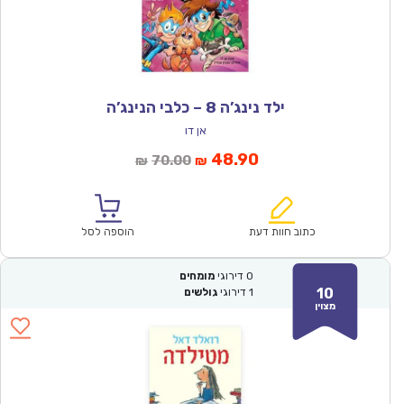
ילד נינג’ה 8 – כלבי הנינג’ה
אן דו
המחיר
המחיר
48.90
70.00
₪
₪
הנוכחי
המקורי
הוא:
היה:
₪70.00.
₪48.90.
כתוב חוות דעת
הוספה לסל
0
דירוגי
מומחים
10
1
דירוגי
גולשים
מצוין