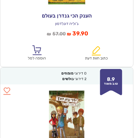
הענק הכי גנדרן בעולם
ג'וליה דונלדסון
המחיר
המחיר
39.90
57.00
₪
₪
הנוכחי
המקורי
הוא:
היה:
₪57.00.
₪39.90.
כתוב חוות דעת
הוספה לסל
0
דירוגי
מומחים
8.9
2
דירוגי
גולשים
טוב מאוד