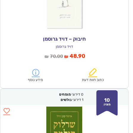
חיבוק – דויד גרוסמן
דויד גרוסמן
המחיר
המחיר
48.90
70.00
₪
₪
הנוכחי
המקורי
הוא:
היה:
₪70.00.
₪48.90.
כתוב חוות דעת
מידע נוסף
0
דירוגי
מומחים
10
1
דירוגי
גולשים
מצוין