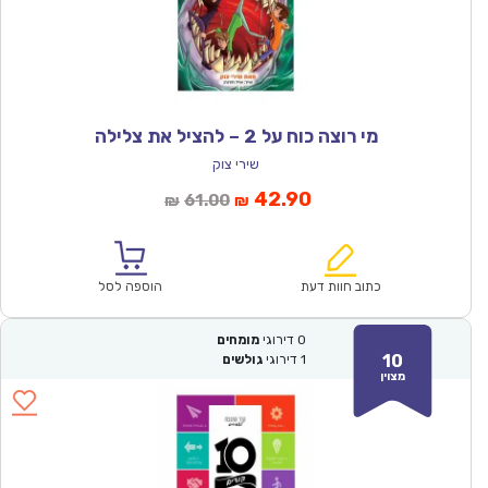
מי רוצה כוח על 2 – להציל את צלילה
שירי צוק
המחיר
המחיר
42.90
61.00
₪
₪
הנוכחי
המקורי
הוא:
היה:
₪61.00.
₪42.90.
כתוב חוות דעת
הוספה לסל
0
דירוגי
מומחים
10
1
דירוגי
גולשים
מצוין