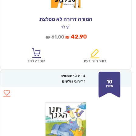
המורה דרורה לא מפלצת
ינץ לוי
המחיר
המחיר
42.90
61.00
₪
₪
הנוכחי
המקורי
הוא:
היה:
₪61.00.
₪42.90.
כתוב חוות דעת
הוספה לסל
4
דירוגי
מומחים
10
1
דירוגי
גולשים
מצוין