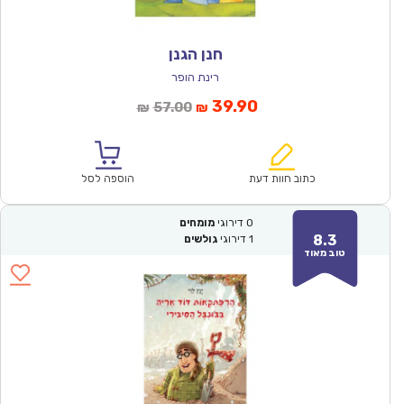
חנן הגנן
רינת הופר
המחיר
המחיר
39.90
57.00
₪
₪
הנוכחי
המקורי
הוא:
היה:
₪57.00.
₪39.90.
כתוב חוות דעת
הוספה לסל
0
דירוגי
מומחים
8.3
1
דירוגי
גולשים
טוב מאוד