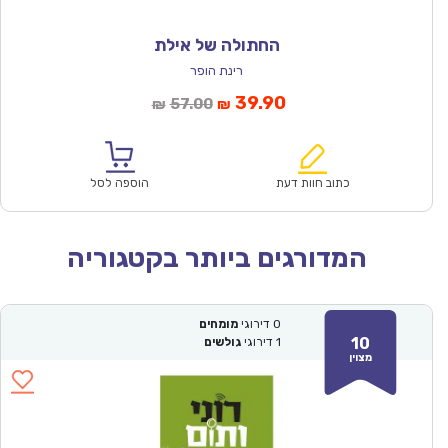
החתולה של אילת
רינת הופר
המחיר
המחיר
39.90
57.00
₪
₪
הנוכחי
המקורי
הוא:
היה:
₪57.00.
₪39.90.
כתוב חוות דעת
הוספה לסל
המדורגים ביותר בקטגוריה
0
דירוגי
מומחים
10
1
דירוגי
גולשים
מצוין