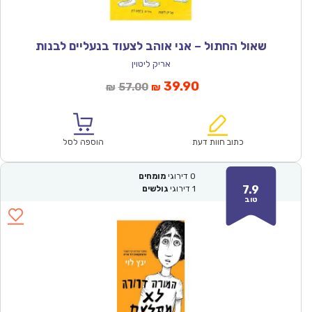
שאול החתול – אני אוהב לצעוד בנעליים לבנות
אריק ליטוין
המחיר
המחיר
39.90
57.00
₪
₪
הנוכחי
המקורי
הוא:
היה:
₪57.00.
₪39.90.
כתוב חוות דעת
הוספה לסל
0
דירוגי
מומחים
7.9
1
דירוגי
גולשים
טוב