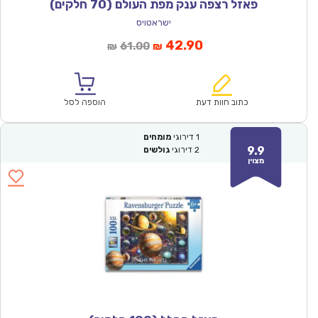
פאזל רצפה ענק מפת העולם (70 חלקים)
ישראטויס
המחיר
המחיר
42.90
61.00
₪
₪
הנוכחי
המקורי
הוא:
היה:
₪61.00.
₪42.90.
כתוב חוות דעת
הוספה לסל
1
דירוגי
מומחים
9.9
2
דירוגי
גולשים
מצוין