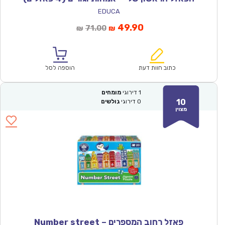
EDUCA
המחיר
המחיר
49.90
71.00
₪
₪
הנוכחי
המקורי
הוא:
היה:
₪71.00.
₪49.90.
כתוב חוות דעת
הוספה לסל
1
דירוגי
מומחים
10
0
דירוגי
גולשים
מצוין
פאזל רחוב המספרים – Number street