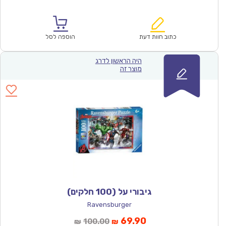
הנוכחי
המקורי
הוא:
היה:
₪100.00.
₪69.90.
כתוב חוות דעת
הוספה לסל
היה הראשון לדרג
מוצר זה
גיבורי על (100 חלקים)
Ravensburger
המחיר
המחיר
69.90
100.00
₪
₪