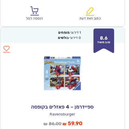
הנוכחי
המקורי
הוא:
היה:
₪53.00.
₪36.90.
כתוב חוות דעת
הוספה לסל
1
דירוגי
מומחים
8.6
0
דירוגי
גולשים
טוב מאוד
ספיידרמן – 4 פאזלים בקופסה
Ravensburger
המחיר
המחיר
59.90
86.00
₪
₪