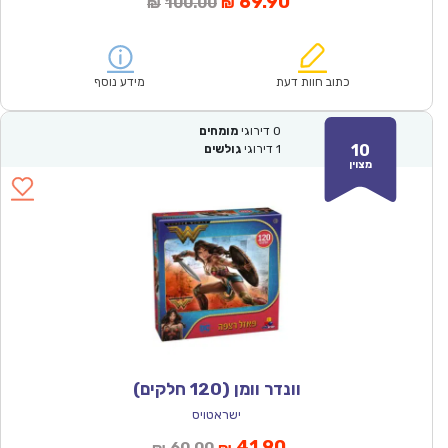
המחיר
המחיר
69.90
100.00
₪
₪
הנוכחי
המקורי
הוא:
היה:
₪100.00.
₪69.90.
כתוב חוות דעת
מידע נוסף
0
דירוגי
מומחים
10
1
דירוגי
גולשים
מצוין
וונדר וומן (120 חלקים)
ישראטויס
המחיר
המחיר
41.90