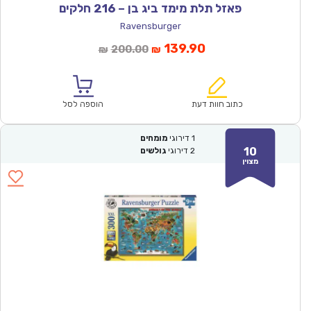
פאזל תלת מימד ביג בן – 216 חלקים
Ravensburger
המחיר
המחיר
139.90
200.00
₪
₪
הנוכחי
המקורי
הוא:
היה:
₪200.00.
₪139.90.
כתוב חוות דעת
הוספה לסל
1
דירוגי
מומחים
10
2
דירוגי
גולשים
מצוין