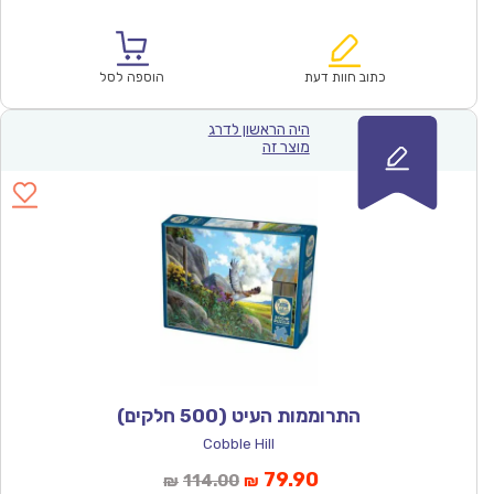
הנוכחי
המקורי
הוא:
היה:
₪100.00.
₪69.90.
כתוב חוות דעת
הוספה לסל
היה הראשון לדרג
מוצר זה
התרוממות העיט (500 חלקים)
Cobble Hill
המחיר
המחיר
79.90
114.00
₪
₪