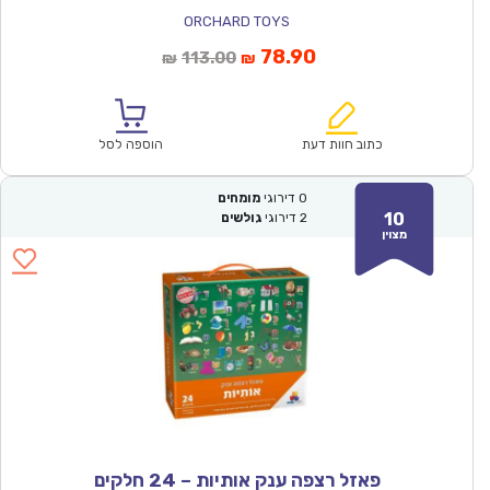
ORCHARD TOYS
המחיר
המחיר
78.90
113.00
₪
₪
הנוכחי
המקורי
הוא:
היה:
₪113.00.
₪78.90.
כתוב חוות דעת
הוספה לסל
0
דירוגי
מומחים
10
2
דירוגי
גולשים
מצוין
פאזל רצפה ענק אותיות – 24 חלקים