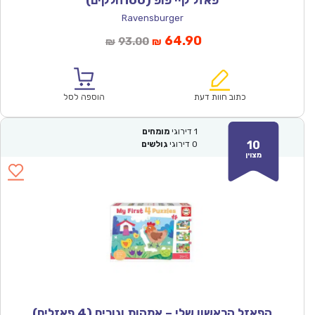
פאזל קיי פופ (100חלקים)
Ravensburger
המחיר
המחיר
64.90
93.00
₪
₪
הנוכחי
המקורי
הוא:
היה:
₪93.00.
₪64.90.
כתוב חוות דעת
הוספה לסל
1
דירוגי
מומחים
10
0
דירוגי
גולשים
מצוין
הפאזל הראשון שלי – אמהות וגורים (4 פאזלים)