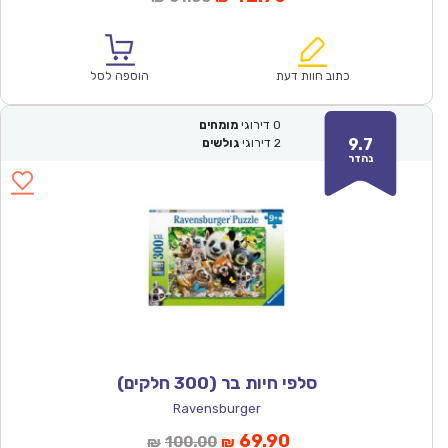
הנוכחי
המקורי
הוא:
היה:
₪61.00.
₪42.90.
כתוב חוות דעת
הוספה לסל
0
דירוגי
מומחים
9.7
2
דירוגי
גולשים
נהדר
סלפי חיות בר (300 חלקים)
Ravensburger
המחיר
המחיר
69.90
100.00
₪
₪