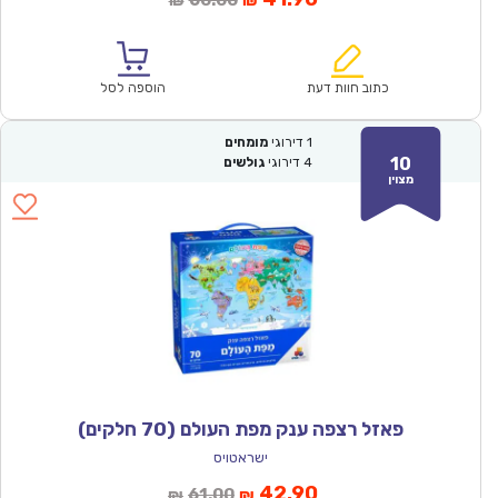
60.00
₪
₪
הנוכחי
המקורי
הוא:
היה:
₪60.00.
₪41.90.
כתוב חוות דעת
הוספה לסל
1
דירוגי
מומחים
10
4
דירוגי
גולשים
מצוין
פאזל רצפה ענק מפת העולם (70 חלקים)
ישראטויס
המחיר
המחיר
42.90
61.00
₪
₪