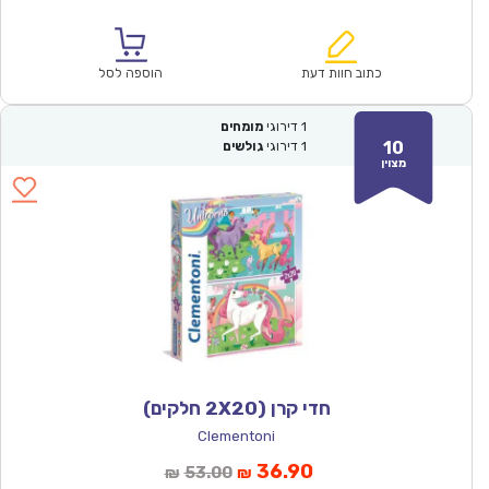
הנוכחי
המקורי
הוא:
היה:
₪114.00.
₪79.90.
כתוב חוות דעת
הוספה לסל
1
דירוגי
מומחים
10
1
דירוגי
גולשים
מצוין
חדי קרן (2X20 חלקים)
Clementoni
המחיר
המחיר
36.90
53.00
₪
₪