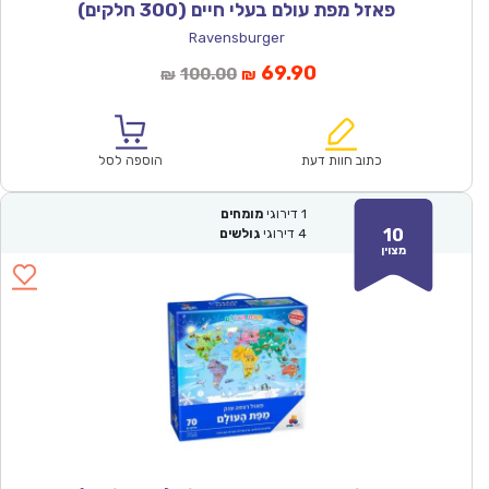
פאזל מפת עולם בעלי חיים (300 חלקים)
Ravensburger
המחיר
המחיר
69.90
100.00
₪
₪
הנוכחי
המקורי
הוא:
היה:
₪100.00.
₪69.90.
כתוב חוות דעת
הוספה לסל
1
דירוגי
מומחים
10
4
דירוגי
גולשים
מצוין