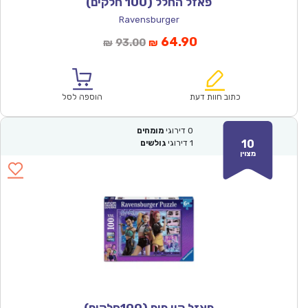
פאזל החלל (100 חלקים)
Ravensburger
המחיר
המחיר
64.90
93.00
₪
₪
הנוכחי
המקורי
הוא:
היה:
₪93.00.
₪64.90.
כתוב חוות דעת
הוספה לסל
0
דירוגי
מומחים
10
1
דירוגי
גולשים
מצוין