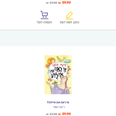
המחיר
המחיר
39.90
57.00
₪
₪
הנוכחי
המקורי
הוא:
היה:
₪57.00.
₪39.90.
כתוב חוות דעת
הוספה לסל
מי ראה את איילת?
רינת הופר
המחיר
המחיר
39.90
57.00
₪
₪