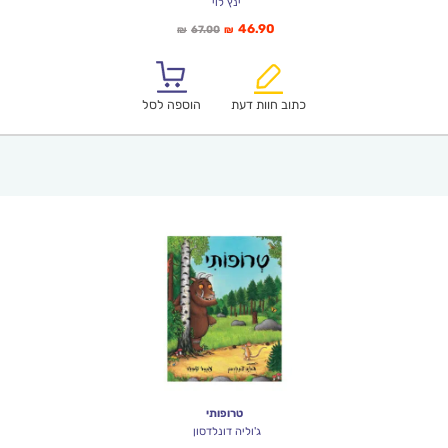
ינץ לוי
המחיר
המחיר
46.90
67.00
₪
₪
הנוכחי
המקורי
הוא:
היה:
₪67.00.
₪46.90.
כתוב חוות דעת
הוספה לסל
טרופותי
ג'וליה דונלדסון