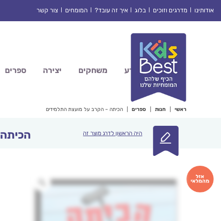
Ski
אודותינו
מדרגים וזוכים
בלוג
איך זה עובד?
המומחים
צור קשר
t
conten
מדע
משחקים
יצירה
ספרים
ראשי
|
חנות
|
ספרים
|
הכיתה – הקרב על מועצת התלמידים
הכיתה 
היה הראשון לדרג מוצר זה