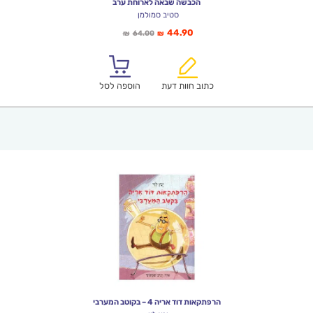
הכבשה שבאה לארוחת ערב
סטיב סמולמן
המחיר
המחיר
44.90
64.00
₪
₪
הנוכחי
המקורי
הוא:
היה:
₪64.00.
₪44.90.
כתוב חוות דעת
הוספה לסל
הרפתקאות דוד אריה 4 – בקוטב המערבי