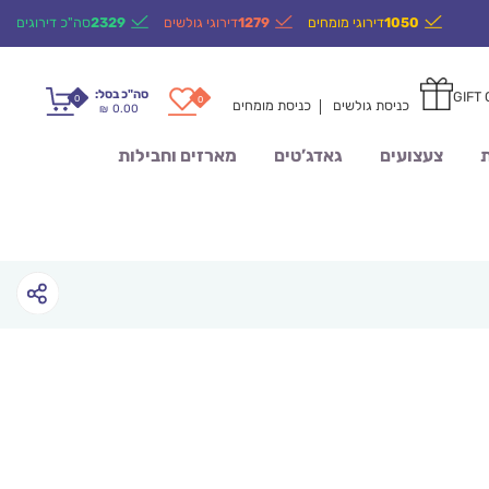
1050
דירוגי מומחים
1279
דירוגי גולשים
2329
סה"כ דירוגים
סה"כ בסל:
GIFT
0
0
כניסת גולשים
כניסת מומחים
0.00
₪
ת
צעצועים
גאדג’טים
מארזים וחבילות