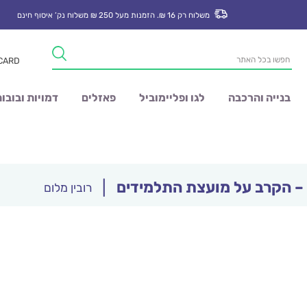
משלוח רק 16 ₪. הזמנות מעל 250 ₪ משלוח נק’ איסוף חינם
Products
 CARD
search
בנייה והרכבה
לגו ופליימוביל
פאזלים
דמויות ובובו
– הקרב על מועצת התלמידים
|
רובין מלום