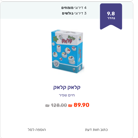
4
דירוגי
מומחים
9.8
3
דירוגי
גולשים
נהדר
קלאק קלאק
חיים שפיר
המחיר
המחיר
89.90
128.00
₪
₪
הנוכחי
המקורי
הוא:
היה:
₪128.00.
₪89.90.
כתוב חוות דעת
הוספה לסל