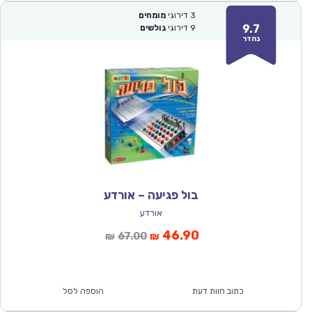
3
דירוגי
מומחים
9.7
9
דירוגי
גולשים
נהדר
בול פגיעה – אורדע
אורדע
המחיר
המחיר
46.90
67.00
₪
₪
הנוכחי
המקורי
הוא:
היה:
₪67.00.
₪46.90.
כתוב חוות דעת
הוספה לסל