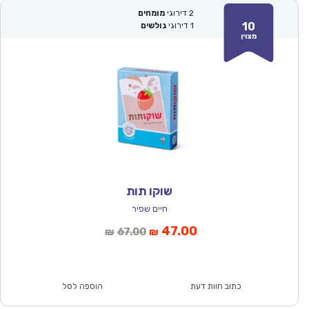
2
דירוגי
מומחים
10
1
דירוגי
גולשים
מצוין
שוקו תות
חיים שפיר
המחיר
המחיר
47.00
67.00
₪
₪
הנוכחי
המקורי
הוא:
היה:
₪67.00.
₪47.00.
כתוב חוות דעת
הוספה לסל