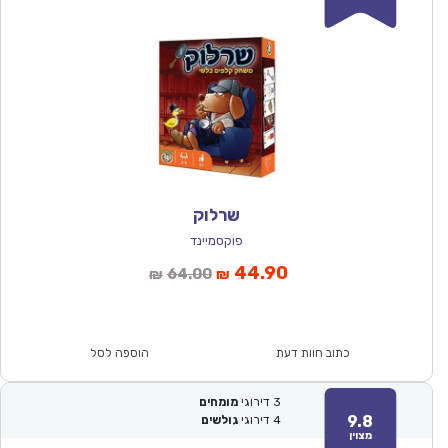
שרלוק
פוקסמיינד
המחיר
המחיר
44.90
64.00
₪
₪
הנוכחי
המקורי
הוא:
היה:
₪64.00.
₪44.90.
כתוב חוות דעת
הוספה לסל
3
דירוגי
מומחים
9.8
4
דירוגי
גולשים
מצוין