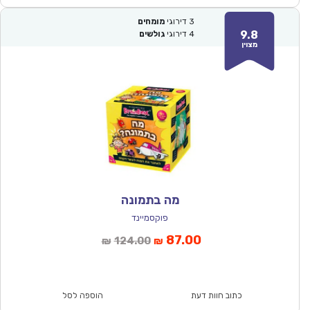
3
דירוגי
מומחים
9.8
4
דירוגי
גולשים
מצוין
מה בתמונה
פוקסמיינד
המחיר
המחיר
87.00
124.00
₪
₪
הנוכחי
המקורי
הוא:
היה:
₪124.00.
₪87.00.
כתוב חוות דעת
הוספה לסל