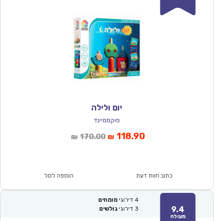
יום ולילה
פוקסמיינד
המחיר
המחיר
118.90
170.00
₪
₪
הנוכחי
המקורי
הוא:
היה:
₪170.00.
₪118.90.
כתוב חוות דעת
הוספה לסל
4
דירוגי
מומחים
9.4
3
דירוגי
גולשים
מעולה