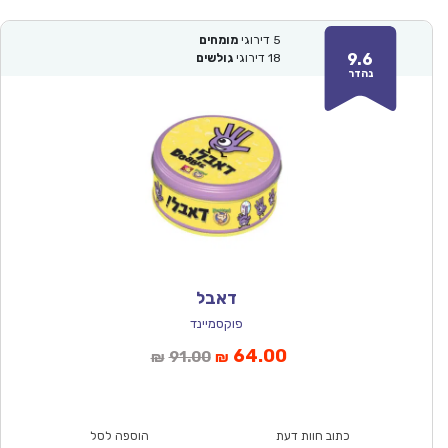
5
דירוגי
מומחים
9.6
18
דירוגי
גולשים
נהדר
דאבל
פוקסמיינד
המחיר
המחיר
64.00
91.00
₪
₪
הנוכחי
המקורי
הוא:
היה:
₪91.00.
₪64.00.
כתוב חוות דעת
הוספה לסל