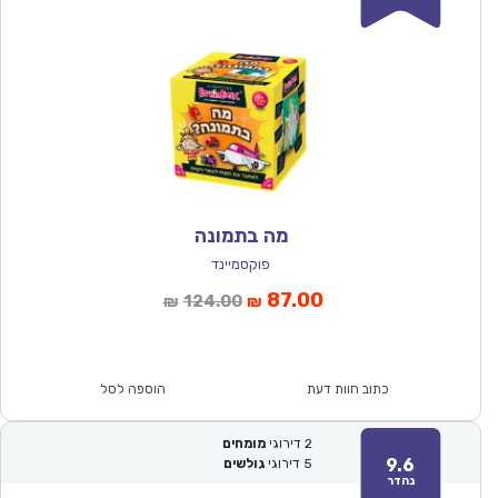
מה בתמונה
פוקסמיינד
המחיר
המחיר
87.00
124.00
₪
₪
הנוכחי
המקורי
הוא:
היה:
₪124.00.
₪87.00.
כתוב חוות דעת
הוספה לסל
2
דירוגי
מומחים
9.6
5
דירוגי
גולשים
נהדר