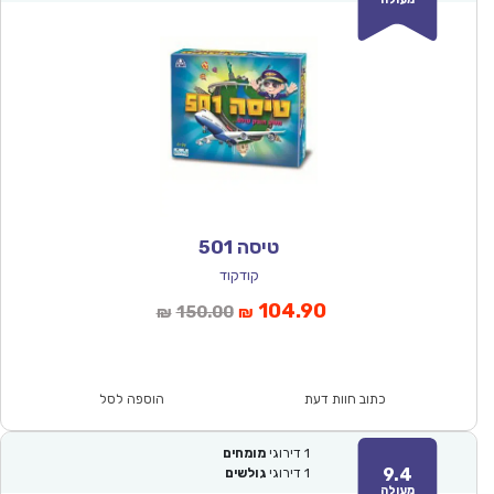
טיסה 501
קודקוד
המחיר
המחיר
104.90
150.00
₪
₪
הנוכחי
המקורי
הוא:
היה:
₪150.00.
₪104.90.
כתוב חוות דעת
הוספה לסל
1
דירוגי
מומחים
9.4
1
דירוגי
גולשים
מעולה