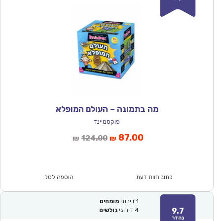
מה בתמונה – העולם המופלא
פוקסמיינד
המחיר
המחיר
87.00
124.00
₪
₪
הנוכחי
המקורי
הוא:
היה:
₪124.00.
₪87.00.
כתוב חוות דעת
הוספה לסל
1
דירוגי
מומחים
9.7
4
דירוגי
גולשים
נהדר