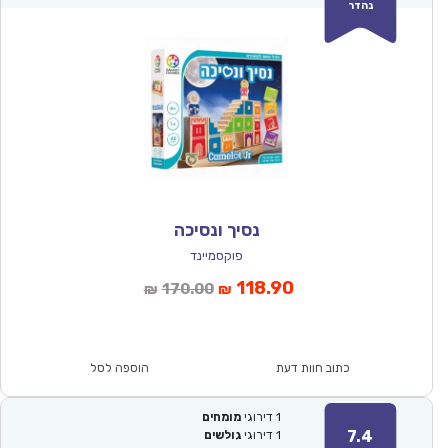
נהדר
נסיך ונסיכה
פוקסמיינד
המחיר
המחיר
118.90
170.00
₪
₪
הנוכחי
המקורי
הוא:
היה:
₪170.00.
₪118.90.
כתוב חוות דעת
הוספה לסל
1
דירוגי
מומחים
7.4
1
דירוגי
גולשים