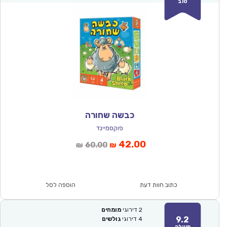
טוב
כבשה שחורה
פוקסמיינד
המחיר
המחיר
42.00
60.00
₪
₪
הנוכחי
המקורי
הוא:
היה:
₪60.00.
₪42.00.
כתוב חוות דעת
הוספה לסל
2
דירוגי
מומחים
9.2
4
דירוגי
גולשים
מעולה