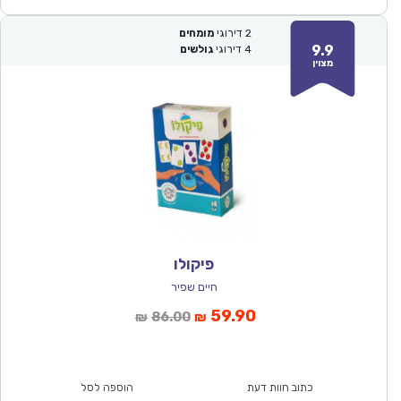
2
דירוגי
מומחים
9.9
4
דירוגי
גולשים
מצוין
פיקולו
חיים שפיר
המחיר
המחיר
59.90
86.00
₪
₪
הנוכחי
המקורי
הוא:
היה:
₪86.00.
₪59.90.
כתוב חוות דעת
הוספה לסל