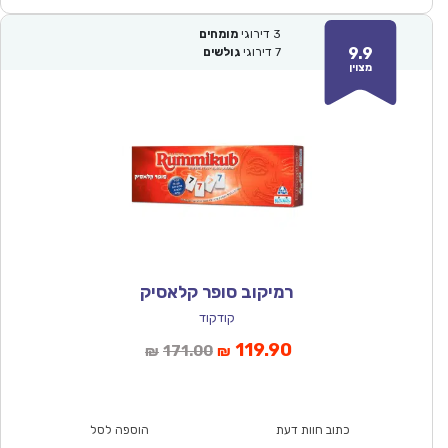
3
דירוגי
מומחים
9.9
7
דירוגי
גולשים
מצוין
רמיקוב סופר קלאסיק
קודקוד
המחיר
המחיר
119.90
171.00
₪
₪
הנוכחי
המקורי
הוא:
היה:
₪171.00.
₪119.90.
כתוב חוות דעת
הוספה לסל