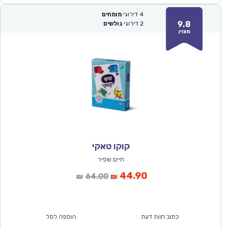
4
דירוגי
מומחים
9.8
2
דירוגי
גולשים
מצוין
קוקו טאקי
חיים שפיר
המחיר
המחיר
44.90
64.00
₪
₪
הנוכחי
המקורי
הוא:
היה:
₪64.00.
₪44.90.
כתוב חוות דעת
הוספה לסל