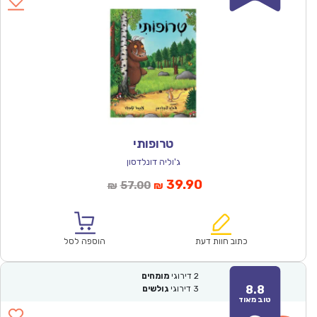
טרופותי
ג'וליה דונלדסון
המחיר
המחיר
39.90
57.00
₪
₪
הנוכחי
המקורי
הוא:
היה:
₪57.00.
₪39.90.
כתוב חוות דעת
הוספה לסל
2
דירוגי
מומחים
8.8
3
דירוגי
גולשים
טוב מאוד