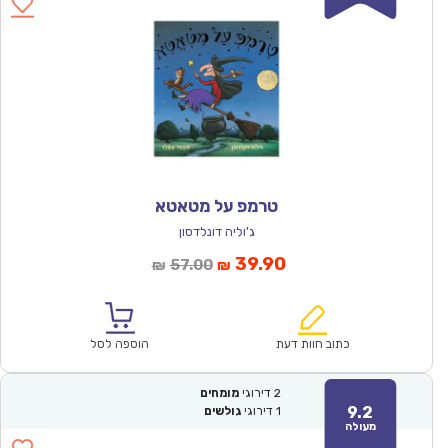
טרמפ על מטאטא
ג'וליה דונלדסון
המחיר
המחיר
39.90
57.00
₪
₪
הנוכחי
המקורי
הוא:
היה:
₪57.00.
₪39.90.
כתוב חוות דעת
הוספה לסל
2
דירוגי
מומחים
9.2
1
דירוגי
גולשים
מעולה