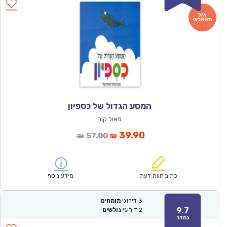
המסע הגדול של כספיון
פאול קור
המחיר
המחיר
39.90
57.00
₪
₪
הנוכחי
המקורי
הוא:
היה:
₪57.00.
₪39.90.
כתוב חוות דעת
מידע נוסף
3
דירוגי
מומחים
9.7
2
דירוגי
גולשים
נהדר