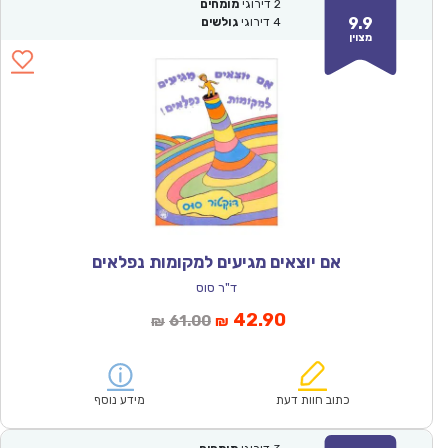
2
דירוגי
מומחים
9.9
4
דירוגי
גולשים
מצוין
אם יוצאים מגיעים למקומות נפלאים
ד"ר סוס
המחיר
המחיר
42.90
61.00
₪
₪
הנוכחי
המקורי
הוא:
היה:
₪61.00.
₪42.90.
כתוב חוות דעת
מידע נוסף