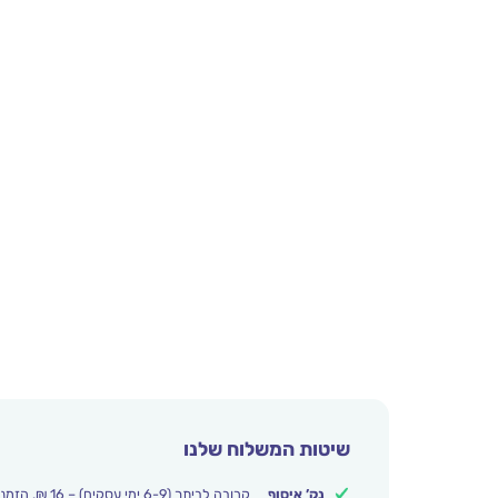
שיטות המשלוח שלנו
נק’ איסוף
קרובה לביתך (6-9 ימי עסקים) – 16 ₪. הזמנות מעל 250 ₪ משלוח חינם.