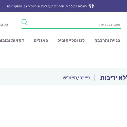
משלוח רק 16 ₪. הזמנות מעל 250 ₪ משלוח נק’ איסוף חינם
Products
 CARD
search
בנייה והרכבה
לגו ופליימוביל
פאזלים
דמויות ובובו
לא יריבות
|
פייבר/מייזליש