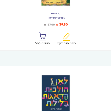
טרופותי
ג'וליה דונלדסון
המחיר
המחיר
39.90
57.00
₪
₪
הנוכחי
המקורי
הוא:
היה:
₪57.00.
₪39.90.
כתוב חוות דעת
הוספה לסל