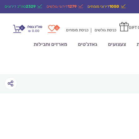
1050
דירוגי מומחים
1279
דירוגי גולשים
2329
סה"כ דירוגים
סה"כ בסל:
GIFT
0
0
כניסת גולשים
כניסת מומחים
0.00
₪
ת
צעצועים
גאדג’טים
מארזים וחבילות