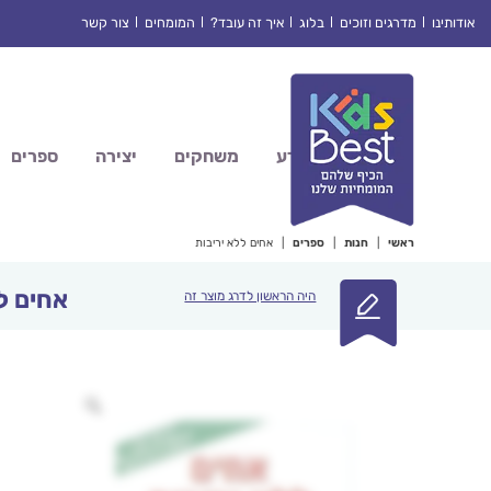
Ski
אודותינו
מדרגים וזוכים
בלוג
איך זה עובד?
המומחים
צור קשר
t
conten
מדע
משחקים
יצירה
ספרים
ראשי
|
חנות
|
ספרים
|
אחים ללא יריבות
אחים ל
היה הראשון לדרג מוצר זה