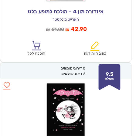
איזדורה מון 4 – הולכת למופע בלט
הארייט מונקסטר
המחיר
המחיר
42.90
61.00
₪
₪
הנוכחי
המקורי
הוא:
היה:
₪61.00.
₪42.90.
כתוב חוות דעת
הוספה לסל
0
דירוגי
מומחים
9.5
6
דירוגי
גולשים
מעולה