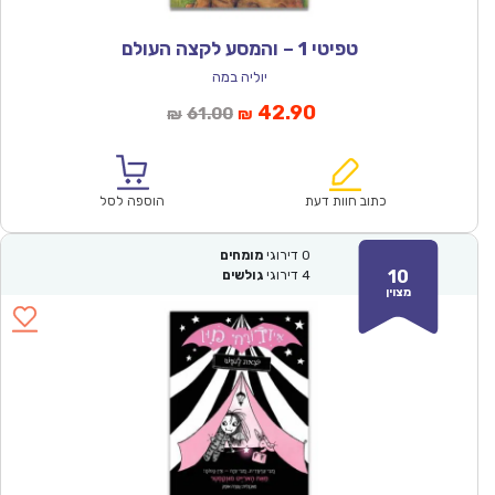
טפיטי 1 – והמסע לקצה העולם
יוליה במה
המחיר
המחיר
42.90
61.00
₪
₪
הנוכחי
המקורי
הוא:
היה:
₪61.00.
₪42.90.
כתוב חוות דעת
הוספה לסל
0
דירוגי
מומחים
10
4
דירוגי
גולשים
מצוין