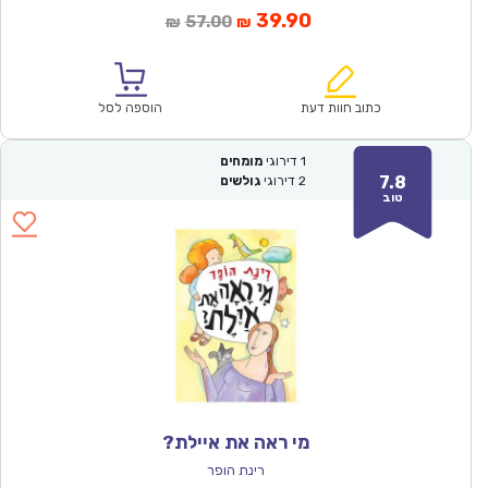
המחיר
המחיר
39.90
57.00
₪
₪
הנוכחי
המקורי
הוא:
היה:
₪57.00.
₪39.90.
כתוב חוות דעת
הוספה לסל
1
דירוגי
מומחים
7.8
2
דירוגי
גולשים
טוב
מי ראה את איילת?
רינת הופר