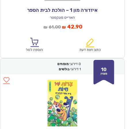
איזדורה מון 1 – הולכת לבית הספר
הארייט מונקסטר
המחיר
המחיר
42.90
61.00
₪
₪
הנוכחי
המקורי
הוא:
היה:
₪61.00.
₪42.90.
כתוב חוות דעת
הוספה לסל
0
דירוגי
מומחים
10
1
דירוגי
גולשים
מצוין