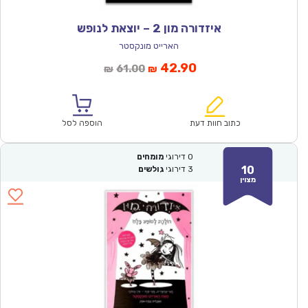
איזדורה מון 2 – יוצאת לנופש
הארייט מונקסטר
המחיר
המחיר
42.90
61.00
₪
₪
הנוכחי
המקורי
הוא:
היה:
₪61.00.
₪42.90.
כתוב חוות דעת
הוספה לסל
0
דירוגי
מומחים
10
3
דירוגי
גולשים
מצוין