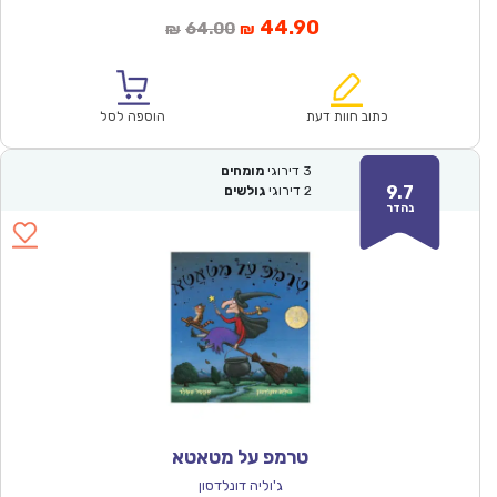
המחיר
המחיר
44.90
64.00
₪
₪
הנוכחי
המקורי
הוא:
היה:
₪64.00.
₪44.90.
כתוב חוות דעת
הוספה לסל
3
דירוגי
מומחים
9.7
2
דירוגי
גולשים
נהדר
טרמפ על מטאטא
ג'וליה דונלדסון