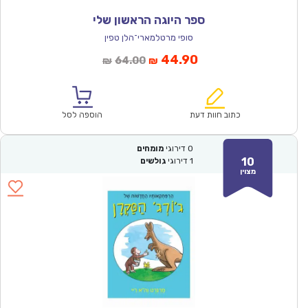
ספר היוגה הראשון שלי
סופי מרטלמארי־הלן טפין
המחיר
המחיר
44.90
64.00
₪
₪
הנוכחי
המקורי
הוא:
היה:
₪64.00.
₪44.90.
כתוב חוות דעת
הוספה לסל
0
דירוגי
מומחים
10
1
דירוגי
גולשים
מצוין