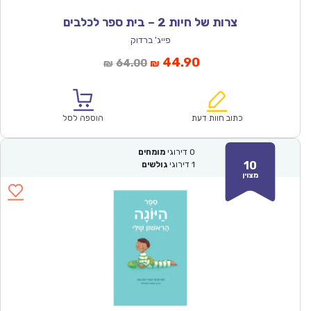
צרות של חיות 2 – בית ספר לכלבים
פייג' ברדוק
המחיר
המחיר
44.90
64.00
₪
₪
הנוכחי
המקורי
הוא:
היה:
₪64.00.
₪44.90.
כתוב חוות דעת
הוספה לסל
0
דירוגי
מומחים
10
1
דירוגי
גולשים
מצוין