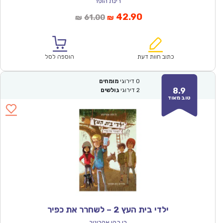
רינת הופר
המחיר
המחיר
42.90
61.00
₪
₪
הנוכחי
המקורי
הוא:
היה:
₪61.00.
₪42.90.
כתוב חוות דעת
הוספה לסל
0
דירוגי
מומחים
8.9
2
דירוגי
גולשים
טוב מאוד
ילדי בית העץ 2 – לשחרר את כפיר
רן כהן אהרונוב