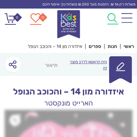
Ski
משלוח רק 16 ₪. הזמנות מעל 250 ₪ משלוח נק’ איסוף חינם
t
0
0
conten
ראשי
|
חנות
|
ספרים
|
איזדורה מון 14 – והכוכב הנופל
היה הראשון לדרג מוצר
תיאור
זה
איזדורה מון 14 – והכוכב הנופל
הארייט מונקסטר