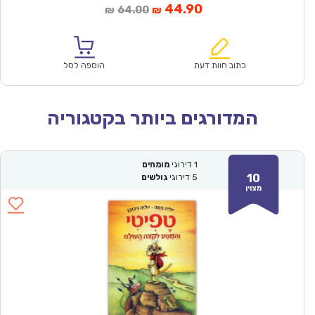
המחיר
המחיר
44.90
64.00
₪
₪
הנוכחי
המקורי
הוא:
היה:
₪64.00.
₪44.90.
כתוב חוות דעת
הוספה לסל
המדורגים ביותר בקטגוריה
1
דירוגי
מומחים
10
5
דירוגי
גולשים
מצוין