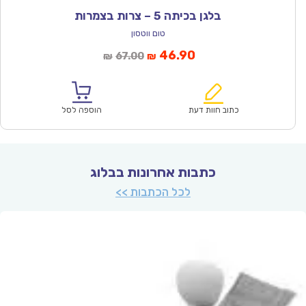
בלגן בכיתה 5 – צרות בצמרות
טום ווטסון
המחיר
המחיר
46.90
67.00
₪
₪
הנוכחי
המקורי
הוא:
היה:
₪67.00.
₪46.90.
כתוב חוות דעת
הוספה לסל
כתבות אחרונות בבלוג
לכל הכתבות >>