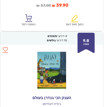
המחיר
המחיר
39.90
57.00
₪
₪
הנוכחי
המקורי
הוא:
היה:
₪57.00.
₪39.90.
כתוב חוות דעת
הוספה לסל
4
דירוגי
מומחים
9.8
15
דירוגי
גולשים
מצוין
הענק הכי גנדרן בעולם
ג'וליה דונלדסון