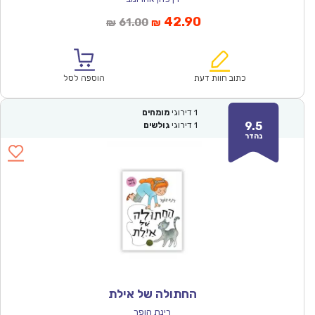
המחיר
המחיר
42.90
61.00
₪
₪
הנוכחי
המקורי
הוא:
היה:
₪61.00.
₪42.90.
כתוב חוות דעת
הוספה לסל
1
דירוגי
מומחים
9.5
1
דירוגי
גולשים
נהדר
החתולה של אילת
רינת הופר