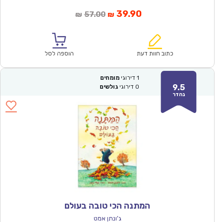
המחיר
המחיר
39.90
57.00
₪
₪
הנוכחי
המקורי
הוא:
היה:
₪57.00.
₪39.90.
כתוב חוות דעת
הוספה לסל
1
דירוגי
מומחים
9.5
0
דירוגי
גולשים
נהדר
המתנה הכי טובה בעולם
ג'ונתן אמט