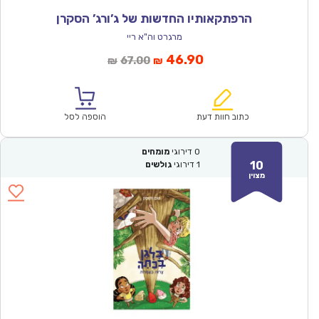
הרפתקאותיו החדשות של ג’ורג’ הסקרן
מרגרט וה"א ריי
המחיר
המחיר
46.90
67.00
₪
₪
הנוכחי
המקורי
הוא:
היה:
₪67.00.
₪46.90.
כתוב חוות דעת
הוספה לסל
0
דירוגי
מומחים
10
1
דירוגי
גולשים
מצוין