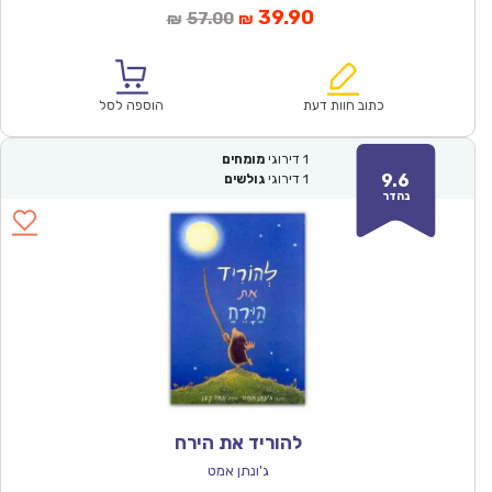
המחיר
המחיר
39.90
57.00
₪
₪
הנוכחי
המקורי
הוא:
היה:
₪57.00.
₪39.90.
כתוב חוות דעת
הוספה לסל
1
דירוגי
מומחים
9.6
1
דירוגי
גולשים
נהדר
להוריד את הירח
ג'ונתן אמט