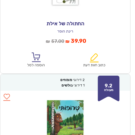
החתולה של אילת
רינת הופר
המחיר
המחיר
39.90
57.00
₪
₪
הנוכחי
המקורי
הוא:
היה:
₪57.00.
₪39.90.
כתוב חוות דעת
הוספה לסל
2
דירוגי
מומחים
9.2
1
דירוגי
גולשים
מעולה