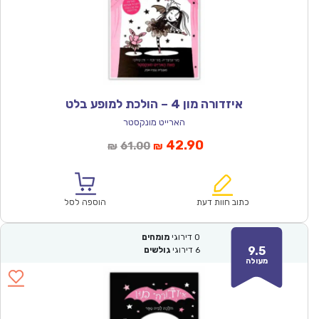
איזדורה מון 4 – הולכת למופע בלט
הארייט מונקסטר
המחיר
המחיר
42.90
61.00
₪
₪
הנוכחי
המקורי
הוא:
היה:
₪61.00.
₪42.90.
כתוב חוות דעת
הוספה לסל
0
דירוגי
מומחים
9.5
6
דירוגי
גולשים
מעולה