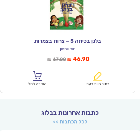
בלגן בכיתה 5 – צרות בצמרות
טום ווטסון
המחיר
המחיר
46.90
67.00
₪
₪
הנוכחי
המקורי
הוא:
היה:
₪67.00.
₪46.90.
כתוב חוות דעת
הוספה לסל
כתבות אחרונות בבלוג
לכל הכתבות >>