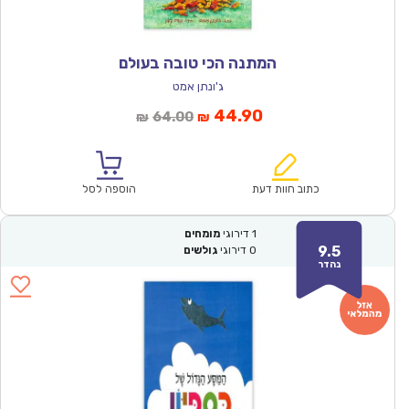
המתנה הכי טובה בעולם
ג'ונתן אמט
המחיר
המחיר
44.90
64.00
₪
₪
הנוכחי
המקורי
הוא:
היה:
₪64.00.
₪44.90.
כתוב חוות דעת
הוספה לסל
1
דירוגי
מומחים
9.5
0
דירוגי
גולשים
נהדר