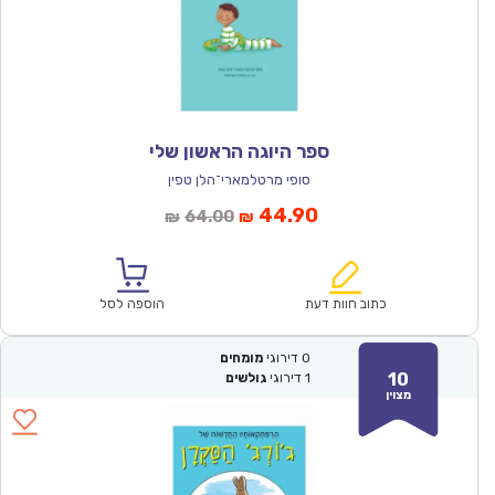
ספר היוגה הראשון שלי
סופי מרטלמארי־הלן טפין
המחיר
המחיר
44.90
64.00
₪
₪
הנוכחי
המקורי
הוא:
היה:
₪64.00.
₪44.90.
כתוב חוות דעת
הוספה לסל
0
דירוגי
מומחים
10
1
דירוגי
גולשים
מצוין