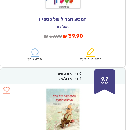
המסע הגדול של כספיון
פאול קור
המחיר
המחיר
39.90
57.00
₪
₪
הנוכחי
המקורי
הוא:
היה:
₪57.00.
₪39.90.
כתוב חוות דעת
מידע נוסף
0
דירוגי
מומחים
9.7
4
דירוגי
גולשים
נהדר