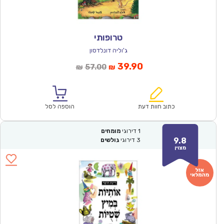
טרופותי
ג'וליה דונלדסון
המחיר
המחיר
39.90
57.00
₪
₪
הנוכחי
המקורי
הוא:
היה:
₪57.00.
₪39.90.
כתוב חוות דעת
הוספה לסל
1
דירוגי
מומחים
9.8
3
דירוגי
גולשים
מצוין