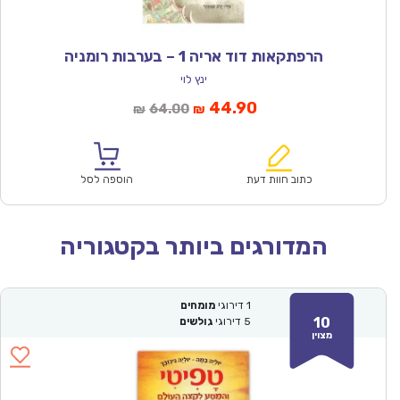
הרפתקאות דוד אריה 1 – בערבות רומניה
ינץ לוי
המחיר
המחיר
44.90
64.00
₪
₪
הנוכחי
המקורי
הוא:
היה:
₪64.00.
₪44.90.
כתוב חוות דעת
הוספה לסל
המדורגים ביותר בקטגוריה
1
דירוגי
מומחים
10
5
דירוגי
גולשים
מצוין