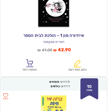
איזדורה מון 1 – הולכת לבית הספר
הארייט מונקסטר
המחיר
המחיר
42.90
61.00
₪
₪
הנוכחי
המקורי
הוא:
היה:
₪61.00.
₪42.90.
כתוב חוות דעת
הוספה לסל
0
דירוגי
מומחים
10
1
דירוגי
גולשים
מצוין