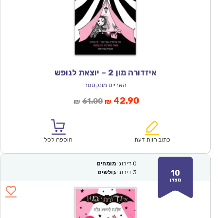
איזדורה מון 2 – יוצאת לנופש
הארייט מונקסטר
המחיר
המחיר
42.90
61.00
₪
₪
הנוכחי
המקורי
הוא:
היה:
₪61.00.
₪42.90.
כתוב חוות דעת
הוספה לסל
0
דירוגי
מומחים
10
3
דירוגי
גולשים
מצוין