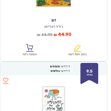
זוג
ג'וליה דונלדסון
המחיר
המחיר
44.90
64.00
₪
₪
הנוכחי
המקורי
הוא:
היה:
₪64.00.
₪44.90.
כתוב חוות דעת
הוספה לסל
1
דירוגי
מומחים
9.5
1
דירוגי
גולשים
נהדר