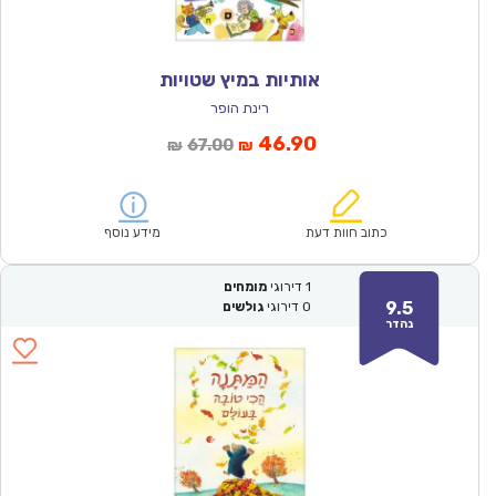
אותיות במיץ שטויות
רינת הופר
המחיר
המחיר
46.90
67.00
₪
₪
הנוכחי
המקורי
הוא:
היה:
₪67.00.
₪46.90.
כתוב חוות דעת
מידע נוסף
1
דירוגי
מומחים
9.5
0
דירוגי
גולשים
נהדר