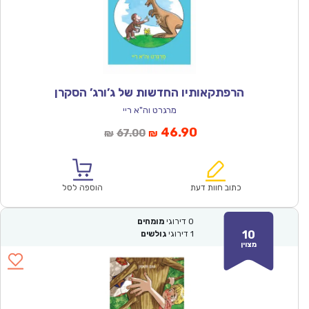
הרפתקאותיו החדשות של ג’ורג’ הסקרן
מרגרט וה"א ריי
המחיר
המחיר
46.90
67.00
₪
₪
הנוכחי
המקורי
הוא:
היה:
₪67.00.
₪46.90.
כתוב חוות דעת
הוספה לסל
0
דירוגי
מומחים
10
1
דירוגי
גולשים
מצוין