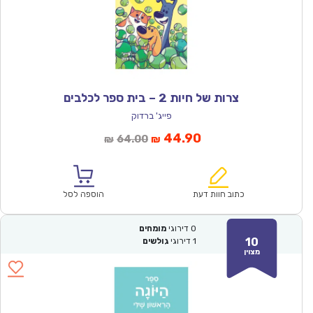
צרות של חיות 2 – בית ספר לכלבים
פייג' ברדוק
המחיר
המחיר
44.90
64.00
₪
₪
הנוכחי
המקורי
הוא:
היה:
₪64.00.
₪44.90.
כתוב חוות דעת
הוספה לסל
0
דירוגי
מומחים
10
1
דירוגי
גולשים
מצוין