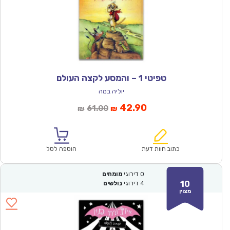
טפיטי 1 – והמסע לקצה העולם
יוליה במה
המחיר
המחיר
42.90
61.00
₪
₪
הנוכחי
המקורי
הוא:
היה:
₪61.00.
₪42.90.
כתוב חוות דעת
הוספה לסל
0
דירוגי
מומחים
10
4
דירוגי
גולשים
מצוין