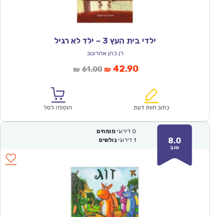
ילדי בית העץ 3 – ילד לא רגיל
רן כהן אהרונוב
המחיר
המחיר
42.90
61.00
₪
₪
הנוכחי
המקורי
הוא:
היה:
₪61.00.
₪42.90.
כתוב חוות דעת
הוספה לסל
0
דירוגי
מומחים
8.0
1
דירוגי
גולשים
טוב