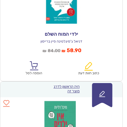
ילדי המוח השלם
דניאל ג'סיגלטינה פיין ברייסון
המחיר
המחיר
58.90
84.00
₪
₪
הנוכחי
המקורי
הוא:
היה:
₪84.00.
₪58.90.
כתוב חוות דעת
הוספה לסל
היה הראשון לדרג
מוצר זה