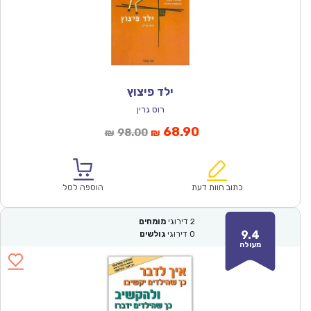
ילד פיצוץ
רוס גרין
המחיר
המחיר
68.90
98.00
₪
₪
הנוכחי
המקורי
הוא:
היה:
₪98.00.
₪68.90.
כתוב חוות דעת
הוספה לסל
2
דירוגי
מומחים
9.4
0
דירוגי
גולשים
מעולה