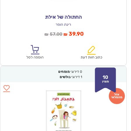
החתולה של אילת
רינת הופר
המחיר
המחיר
39.90
57.00
₪
₪
הנוכחי
המקורי
הוא:
היה:
₪57.00.
₪39.90.
כתוב חוות דעת
הוספה לסל
0
דירוגי
מומחים
10
1
דירוגי
גולשים
מצוין