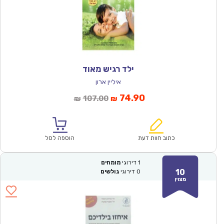
ילד רגיש מאוד
איליין ארון
המחיר
המחיר
74.90
107.00
₪
₪
הנוכחי
המקורי
הוא:
היה:
₪107.00.
₪74.90.
כתוב חוות דעת
הוספה לסל
1
דירוגי
מומחים
10
0
דירוגי
גולשים
מצוין