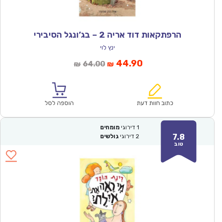
הרפתקאות דוד אריה 2 – בג’ונגל הסיבירי
ינץ לוי
המחיר
המחיר
44.90
64.00
₪
₪
הנוכחי
המקורי
הוא:
היה:
₪64.00.
₪44.90.
כתוב חוות דעת
הוספה לסל
1
דירוגי
מומחים
7.8
2
דירוגי
גולשים
טוב