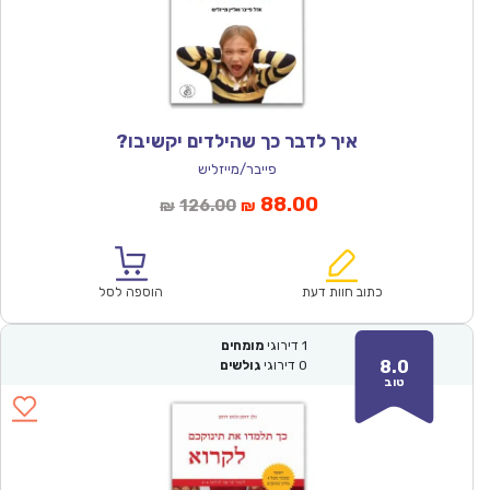
איך לדבר כך שהילדים יקשיבו?
פייבר/מייזליש
המחיר
המחיר
88.00
126.00
₪
₪
הנוכחי
המקורי
הוא:
היה:
₪126.00.
₪88.00.
כתוב חוות דעת
הוספה לסל
1
דירוגי
מומחים
8.0
0
דירוגי
גולשים
טוב