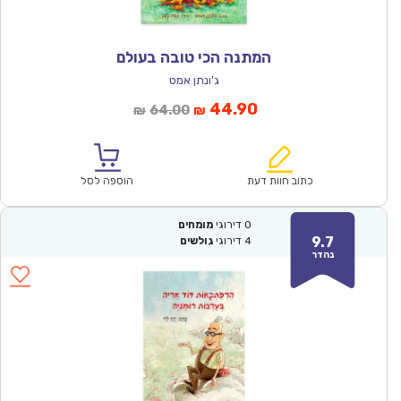
המתנה הכי טובה בעולם
ג'ונתן אמט
המחיר
המחיר
44.90
64.00
₪
₪
הנוכחי
המקורי
הוא:
היה:
₪64.00.
₪44.90.
כתוב חוות דעת
הוספה לסל
0
דירוגי
מומחים
9.7
4
דירוגי
גולשים
נהדר