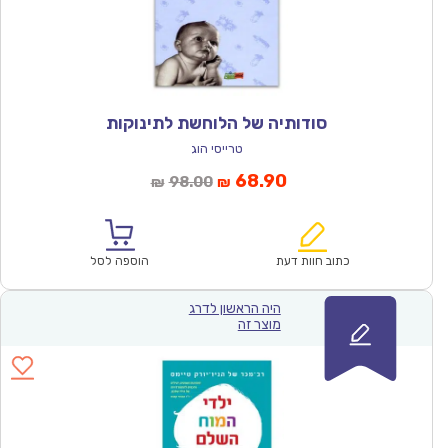
סודותיה של הלוחשת לתינוקות
טרייסי הוג
המחיר
המחיר
68.90
98.00
₪
₪
הנוכחי
המקורי
הוא:
היה:
₪98.00.
₪68.90.
כתוב חוות דעת
הוספה לסל
היה הראשון לדרג
מוצר זה