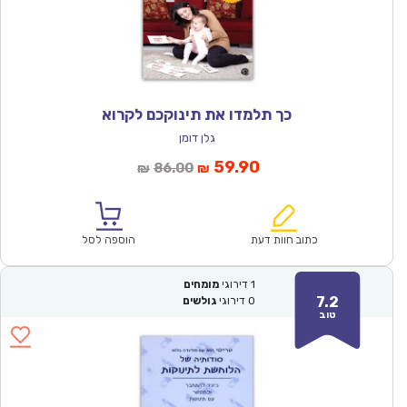
כך תלמדו את תינוקכם לקרוא
גלן דומן
המחיר
המחיר
59.90
86.00
₪
₪
הנוכחי
המקורי
הוא:
היה:
₪86.00.
₪59.90.
כתוב חוות דעת
הוספה לסל
1
דירוגי
מומחים
7.2
0
דירוגי
גולשים
טוב