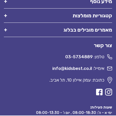
מידע נוסף
קטגוריות מומלצות
מאמרים מובילים בבלוג
צור קשר
טלפון:
03-5734889
אימייל:
info@kidsbest.co.il
כתובת: עמק איילון 10, תל אביב.
שעות פעילות:
ימי א – ה’: 08:00-18:30 , יום ו’ – 08:00-13:30