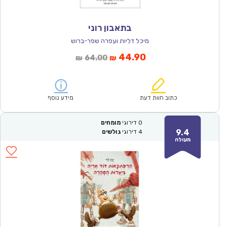
בתאבון רוני
מיכל דליות ועפרה שפר-ברוש
המחיר
המחיר
44.90
64.00
₪
₪
הנוכחי
המקורי
הוא:
היה:
₪64.00.
₪44.90.
כתוב חוות דעת
מידע נוסף
0
דירוגי
מומחים
9.4
4
דירוגי
גולשים
מעולה