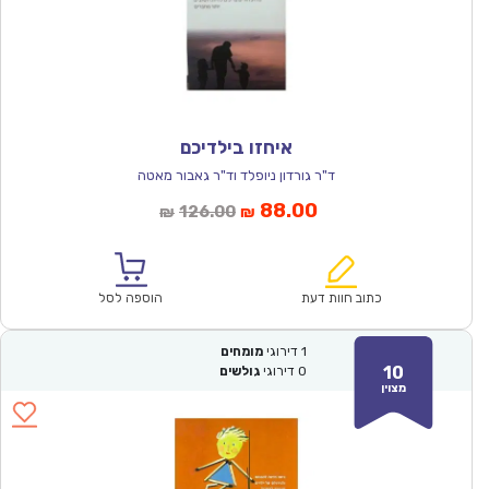
איחזו בילדיכם
ד"ר גורדון ניופלד וד"ר גאבור מאטה
המחיר
המחיר
88.00
126.00
₪
₪
הנוכחי
המקורי
הוא:
היה:
₪126.00.
₪88.00.
כתוב חוות דעת
הוספה לסל
1
דירוגי
מומחים
10
0
דירוגי
גולשים
מצוין