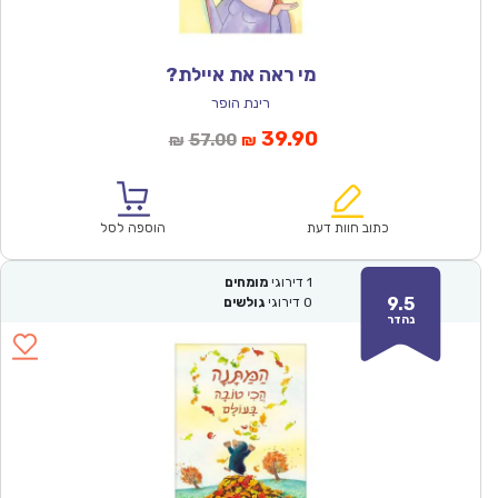
מי ראה את איילת?
רינת הופר
המחיר
המחיר
39.90
57.00
₪
₪
הנוכחי
המקורי
הוא:
היה:
₪57.00.
₪39.90.
כתוב חוות דעת
הוספה לסל
1
דירוגי
מומחים
9.5
0
דירוגי
גולשים
נהדר