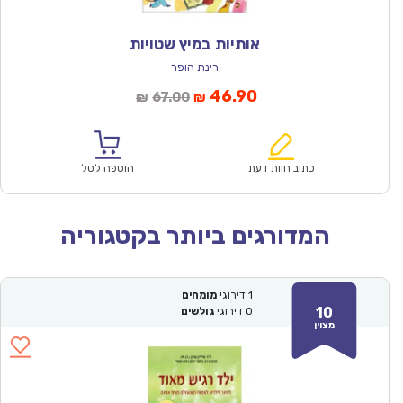
אותיות במיץ שטויות
רינת הופר
המחיר
המחיר
46.90
67.00
₪
₪
הנוכחי
המקורי
הוא:
היה:
₪67.00.
₪46.90.
כתוב חוות דעת
הוספה לסל
המדורגים ביותר בקטגוריה
1
דירוגי
מומחים
10
0
דירוגי
גולשים
מצוין