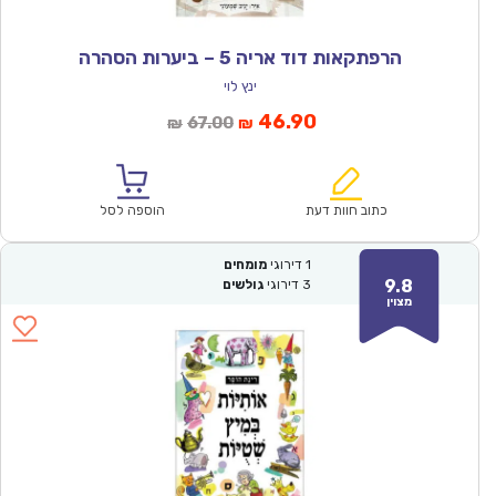
הרפתקאות דוד אריה 5 – ביערות הסהרה
ינץ לוי
המחיר
המחיר
46.90
67.00
₪
₪
הנוכחי
המקורי
הוא:
היה:
₪67.00.
₪46.90.
כתוב חוות דעת
הוספה לסל
1
דירוגי
מומחים
9.8
3
דירוגי
גולשים
מצוין