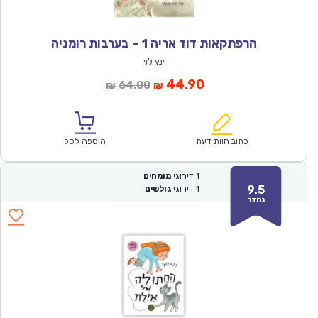
הרפתקאות דוד אריה 1 – בערבות רומניה
ינץ לוי
המחיר
המחיר
44.90
64.00
₪
₪
הנוכחי
המקורי
הוא:
היה:
₪64.00.
₪44.90.
כתוב חוות דעת
הוספה לסל
1
דירוגי
מומחים
9.5
1
דירוגי
גולשים
נהדר