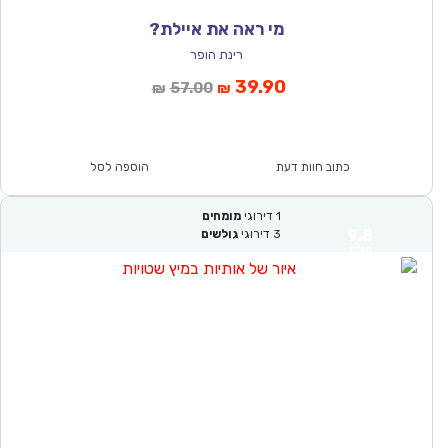
מי ראה את איילת?
רינת הופר
המחיר
המחיר
39.90
57.00
₪
₪
הנוכחי
המקורי
הוא:
היה:
₪57.00.
₪39.90.
כתוב חוות דעת
הוספה לסל
1
דירוגי
מומחים
9.8
3
דירוגי
גולשים
מצוין