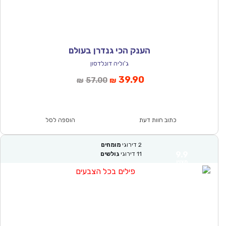
הענק הכי גנדרן בעולם
ג'וליה דונלדסון
המחיר
המחיר
39.90
57.00
₪
₪
הנוכחי
המקורי
הוא:
היה:
₪57.00.
₪39.90.
כתוב חוות דעת
הוספה לסל
2
דירוגי
מומחים
9.9
11
דירוגי
גולשים
מצוין