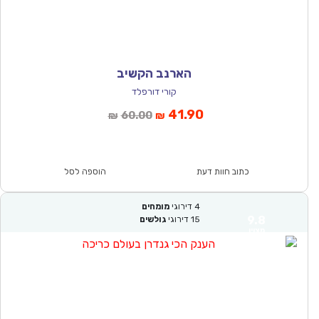
הארנב הקשיב
קורי דורפלד
המחיר
המחיר
41.90
60.00
₪
₪
הנוכחי
המקורי
הוא:
היה:
₪60.00.
₪41.90.
כתוב חוות דעת
הוספה לסל
4
דירוגי
מומחים
9.8
15
דירוגי
גולשים
מצוין