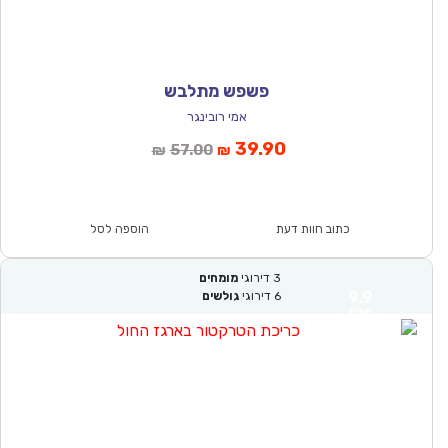
פשפש מתלבש
אמי רובינגר
המחיר
המחיר
39.90
57.00
₪
₪
הנוכחי
המקורי
הוא:
היה:
₪57.00.
₪39.90.
כתוב חוות דעת
הוספה לסל
3
דירוגי
מומחים
9.9
6
דירוגי
גולשים
מצוין