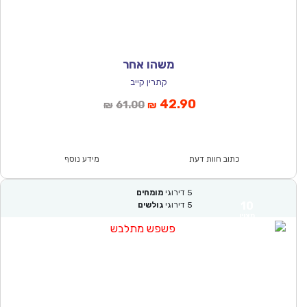
משהו אחר
קתרין קייב
המחיר
המחיר
42.90
61.00
₪
₪
הנוכחי
המקורי
הוא:
היה:
₪61.00.
₪42.90.
כתוב חוות דעת
מידע נוסף
5
דירוגי
מומחים
10
5
דירוגי
גולשים
מצוין