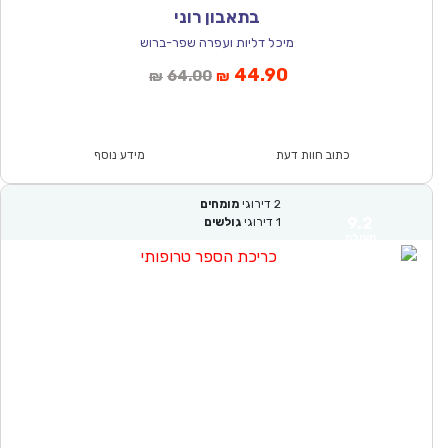
בתאבון רוני
מיכל דליות ועפרה שפר-ברוש
המחיר
המחיר
44.90
64.00
₪
₪
הנוכחי
המקורי
הוא:
היה:
₪64.00.
₪44.90.
כתוב חוות דעת
מידע נוסף
2
דירוגי
מומחים
9.2
1
דירוגי
גולשים
מעולה