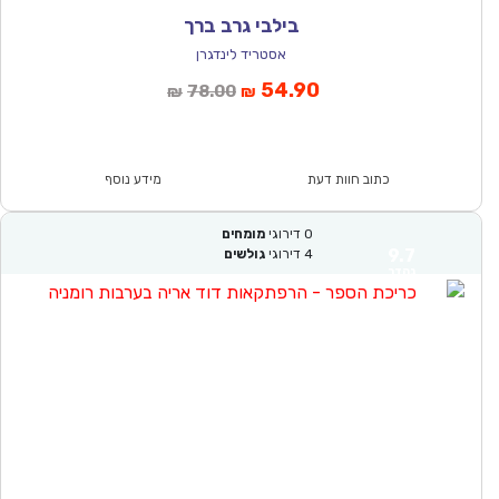
בילבי גרב ברך
אסטריד לינדגרן
המחיר
המחיר
54.90
78.00
₪
₪
הנוכחי
המקורי
הוא:
היה:
₪78.00.
₪54.90.
כתוב חוות דעת
מידע נוסף
0
דירוגי
מומחים
9.7
4
דירוגי
גולשים
נהדר