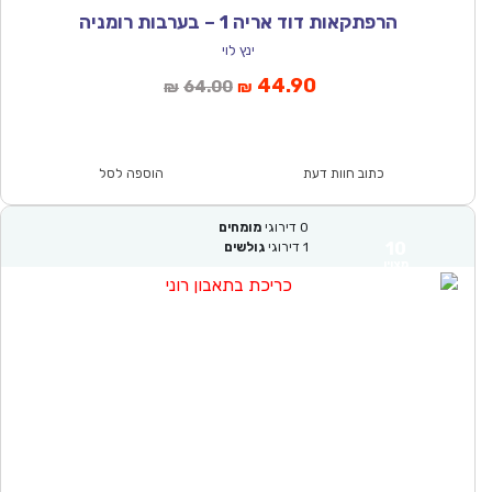
הרפתקאות דוד אריה 1 – בערבות רומניה
ינץ לוי
המחיר
המחיר
44.90
64.00
₪
₪
הנוכחי
המקורי
הוא:
היה:
₪64.00.
₪44.90.
כתוב חוות דעת
הוספה לסל
0
דירוגי
מומחים
10
1
דירוגי
גולשים
מצוין