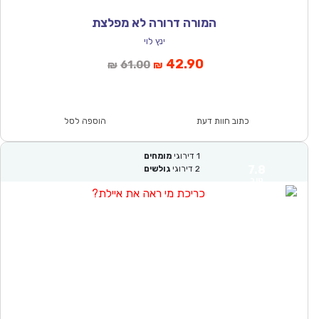
המורה דרורה לא מפלצת
ינץ לוי
המחיר
המחיר
42.90
61.00
₪
₪
הנוכחי
המקורי
הוא:
היה:
₪61.00.
₪42.90.
כתוב חוות דעת
הוספה לסל
1
דירוגי
מומחים
7.8
2
דירוגי
גולשים
טוב