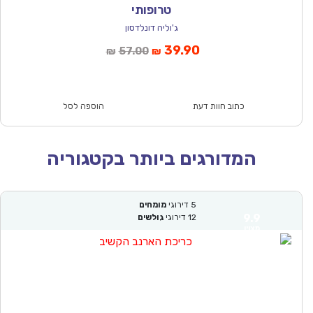
טרופותי
ג'וליה דונלדסון
המחיר
המחיר
39.90
57.00
₪
₪
הנוכחי
המקורי
הוא:
היה:
₪57.00.
₪39.90.
כתוב חוות דעת
הוספה לסל
המדורגים ביותר בקטגוריה
5
דירוגי
מומחים
9.9
12
דירוגי
גולשים
מצוין