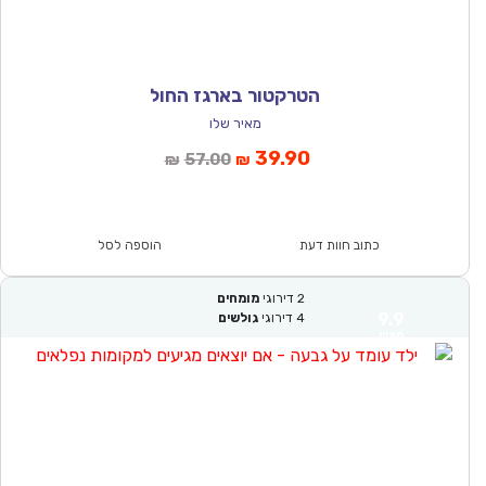
הטרקטור בארגז החול
מאיר שלו
המחיר
המחיר
39.90
57.00
₪
₪
הנוכחי
המקורי
הוא:
היה:
₪57.00.
₪39.90.
כתוב חוות דעת
הוספה לסל
2
דירוגי
מומחים
9.9
4
דירוגי
גולשים
מצוין