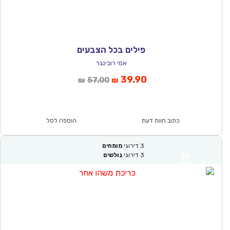
פילים בכל הצבעים
אמי רובינגר
המחיר
המחיר
39.90
57.00
₪
₪
הנוכחי
המקורי
הוא:
היה:
₪57.00.
₪39.90.
כתוב חוות דעת
הוספה לסל
3
דירוגי
מומחים
10
3
דירוגי
גולשים
מצוין