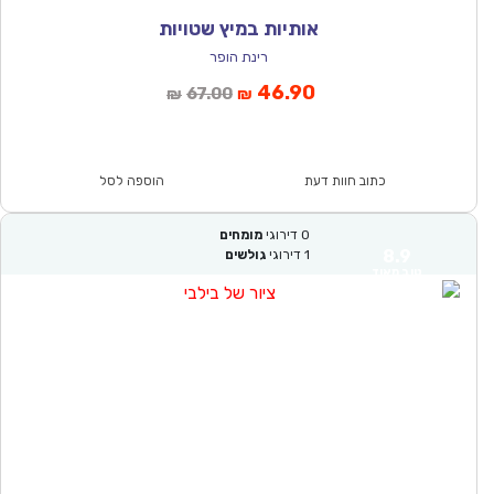
אותיות במיץ שטויות
רינת הופר
המחיר
המחיר
46.90
67.00
₪
₪
הנוכחי
המקורי
הוא:
היה:
₪67.00.
₪46.90.
כתוב חוות דעת
הוספה לסל
0
דירוגי
מומחים
8.9
1
דירוגי
גולשים
טוב מאוד