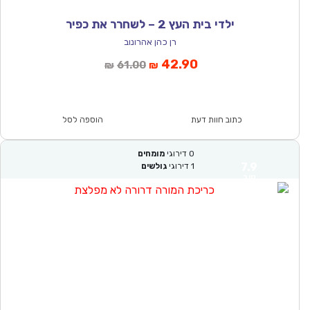
ילדי בית העץ 2 – לשחרר את כפיר
רן כהן אהרונוב
המחיר
המחיר
42.90
61.00
₪
₪
הנוכחי
המקורי
הוא:
היה:
₪61.00.
₪42.90.
כתוב חוות דעת
הוספה לסל
0
דירוגי
מומחים
7.9
1
דירוגי
גולשים
טוב