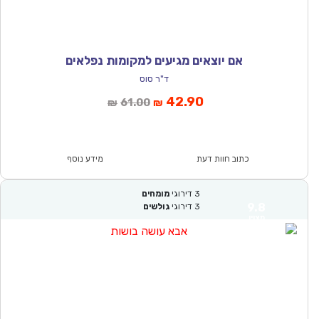
אם יוצאים מגיעים למקומות נפלאים
ד"ר סוס
המחיר
המחיר
42.90
61.00
₪
₪
הנוכחי
המקורי
הוא:
היה:
₪61.00.
₪42.90.
כתוב חוות דעת
מידע נוסף
3
דירוגי
מומחים
9.8
3
דירוגי
גולשים
מצוין