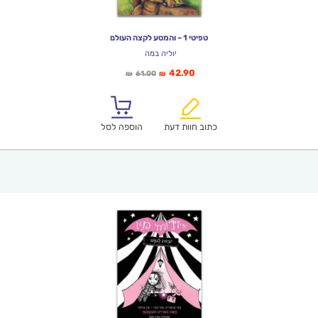
טפיטי 1 – והמסע לקצה העולם
יוליה במה
המחיר
המחיר
42.90
61.00
₪
₪
הנוכחי
המקורי
הוא:
היה:
₪61.00.
₪42.90.
כתוב חוות דעת
הוספה לסל