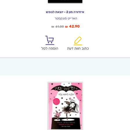
איזדורה מון 2 – יוצאת לנופש
הארייט מונקסטר
המחיר
המחיר
42.90
61.00
₪
₪
הנוכחי
המקורי
הוא:
היה:
₪61.00.
₪42.90.
כתוב חוות דעת
הוספה לסל