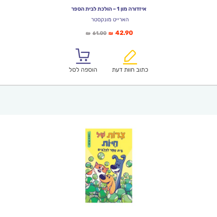
איזדורה מון 1 – הולכת לבית הספר
הארייט מונקסטר
המחיר
המחיר
42.90
61.00
₪
₪
הנוכחי
המקורי
הוא:
היה:
₪61.00.
₪42.90.
כתוב חוות דעת
הוספה לסל