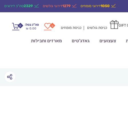
1050
דירוגי מומחים
1279
דירוגי גולשים
2329
סה"כ דירוגים
סה"כ בסל:
GIFT
0
0
כניסת גולשים
כניסת מומחים
0.00
₪
ת
צעצועים
גאדג’טים
מארזים וחבילות