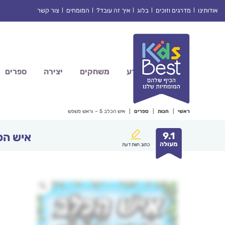
Ski
אודותינו
מדרגים וזוכים
בלוג
איך זה עובד?
המומחים
צור קשר
t
conten
מדע
משחקים
יצירה
ספרים
ראשי
|
חנות
|
ספרים
|
איש הכלב 5 – וראש פשפש
9.1
איש הכלב 5 – ור
מעולה
כתוב חוות דעת