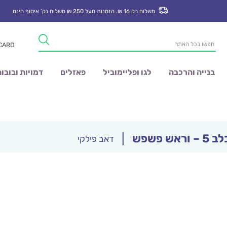
משלוח רק 16 ₪. הזמנות מעל 250 ₪ משלוח נק’ איסוף חינם
Products
 CARD
search
בנייה והרכבה
לגו ופליימוביל
פאזלים
דמויות ובובו
אש פשפש
|
דאב פילקי