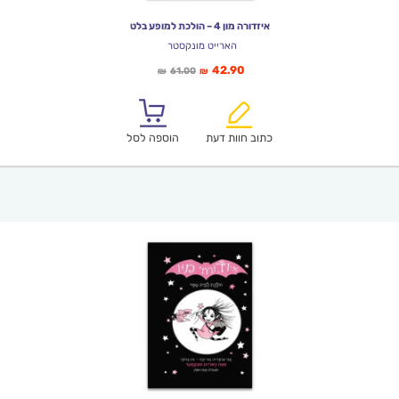
איזדורה מון 4 – הולכת למופע בלט
הארייט מונקסטר
המחיר
המחיר
42.90
61.00
₪
₪
הנוכחי
המקורי
הוא:
היה:
₪61.00.
₪42.90.
כתוב חוות דעת
הוספה לסל