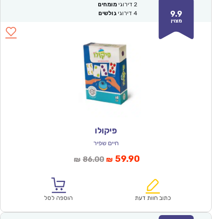
2
דירוגי
מומחים
9.9
4
דירוגי
גולשים
מצוין
פיקולו
חיים שפיר
המחיר
המחיר
59.90
86.00
₪
₪
הנוכחי
המקורי
הוא:
היה:
₪86.00.
₪59.90.
כתוב חוות דעת
הוספה לסל