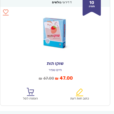
10
1
דירוגי
גולשים
מצוין
שוקו תות
חיים שפיר
המחיר
המחיר
47.00
67.00
₪
₪
הנוכחי
המקורי
הוא:
היה:
₪67.00.
₪47.00.
כתוב חוות דעת
הוספה לסל