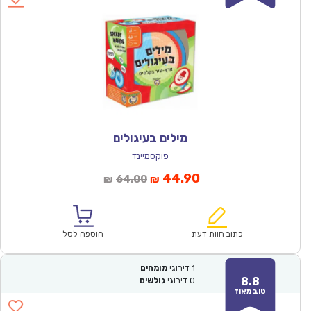
מילים בעיגולים
פוקסמיינד
המחיר
המחיר
44.90
64.00
₪
₪
הנוכחי
המקורי
הוא:
היה:
₪64.00.
₪44.90.
כתוב חוות דעת
הוספה לסל
1
דירוגי
מומחים
8.8
0
דירוגי
גולשים
טוב מאוד