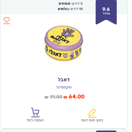
5
דירוגי
מומחים
9.6
18
דירוגי
גולשים
נהדר
דאבל
פוקסמיינד
המחיר
המחיר
64.00
91.00
₪
₪
הנוכחי
המקורי
הוא:
היה:
₪91.00.
₪64.00.
כתוב חוות דעת
הוספה לסל