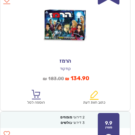
הרמז
קודקוד
המחיר
המחיר
134.90
183.00
₪
₪
הנוכחי
המקורי
הוא:
היה:
₪183.00.
₪134.90.
כתוב חוות דעת
הוספה לסל
2
דירוגי
מומחים
9.9
3
דירוגי
גולשים
מצוין