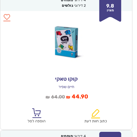
9.8
2
דירוגי
גולשים
מצוין
קוקו טאקי
חיים שפיר
המחיר
המחיר
44.90
64.00
₪
₪
הנוכחי
המקורי
הוא:
היה:
₪64.00.
₪44.90.
כתוב חוות דעת
הוספה לסל
4
דירוגי
מומחים