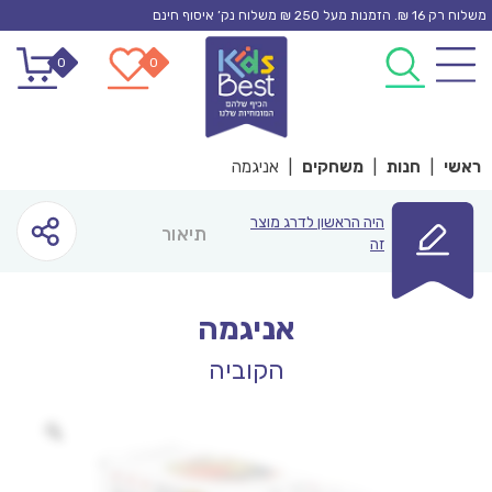
Ski
משלוח רק 16 ₪. הזמנות מעל 250 ₪ משלוח נק’ איסוף חינם
t
0
0
conten
ראשי
|
חנות
|
משחקים
|
אניגמה
היה הראשון לדרג מוצר
תיאור
זה
אניגמה
הקוביה