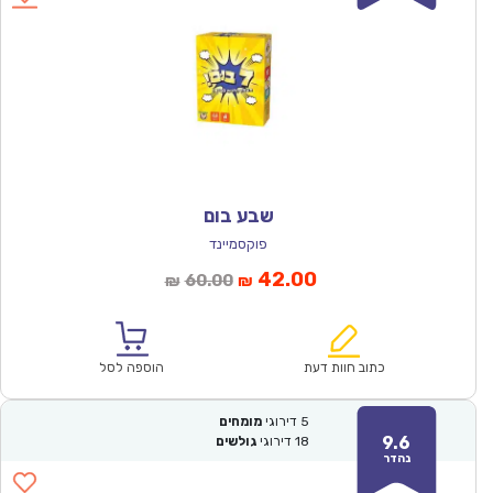
שבע בום
פוקסמיינד
המחיר
המחיר
42.00
60.00
₪
₪
הנוכחי
המקורי
הוא:
היה:
₪60.00.
₪42.00.
כתוב חוות דעת
הוספה לסל
5
דירוגי
מומחים
9.6
18
דירוגי
גולשים
נהדר