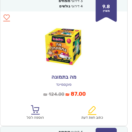
3
דירוגי
מומחים
9.8
4
דירוגי
גולשים
מצוין
מה בתמונה
פוקסמיינד
המחיר
המחיר
87.00
124.00
₪
₪
הנוכחי
המקורי
הוא:
היה:
₪124.00.
₪87.00.
כתוב חוות דעת
הוספה לסל
4
דירוגי
מומחים