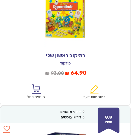
רמיקוב ראשון שלי
קודקוד
המחיר
המחיר
64.90
93.00
₪
₪
הנוכחי
המקורי
הוא:
היה:
₪93.00.
₪64.90.
כתוב חוות דעת
הוספה לסל
2
דירוגי
מומחים
9.9
3
דירוגי
גולשים
מצוין