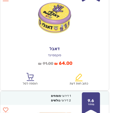
דאבל
פוקסמיינד
המחיר
המחיר
64.00
91.00
₪
₪
הנוכחי
המקורי
הוא:
היה:
₪91.00.
₪64.00.
כתוב חוות דעת
הוספה לסל
1
דירוגי
מומחים
9.6
2
דירוגי
גולשים
נהדר