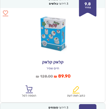
9.8
3
דירוגי
גולשים
נהדר
קלאק קלאק
חיים שפיר
המחיר
המחיר
89.90
128.00
₪
₪
הנוכחי
המקורי
הוא:
היה:
₪128.00.
₪89.90.
כתוב חוות דעת
הוספה לסל
3
דירוגי
מומחים