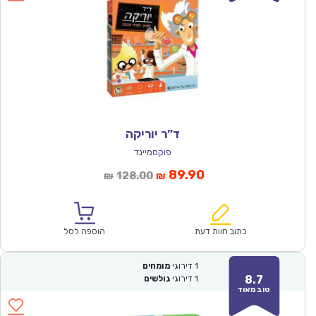
ד”ר יוריקה
פוקסמיינד
המחיר
המחיר
89.90
128.00
₪
₪
הנוכחי
המקורי
הוא:
היה:
₪128.00.
₪89.90.
כתוב חוות דעת
הוספה לסל
1
דירוגי
מומחים
8.7
1
דירוגי
גולשים
טוב מאוד