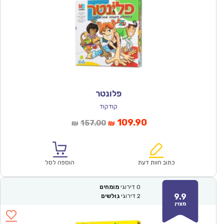
פלונטר
קודקוד
המחיר
המחיר
109.90
157.00
₪
₪
הנוכחי
המקורי
הוא:
היה:
₪157.00.
₪109.90.
כתוב חוות דעת
הוספה לסל
0
דירוגי
מומחים
9.9
2
דירוגי
גולשים
מצוין