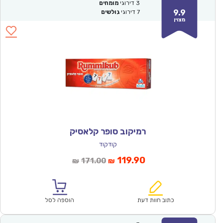
3
דירוגי
מומחים
9.9
7
דירוגי
גולשים
מצוין
רמיקוב סופר קלאסיק
קודקוד
המחיר
המחיר
119.90
171.00
₪
₪
הנוכחי
המקורי
הוא:
היה:
₪171.00.
₪119.90.
כתוב חוות דעת
הוספה לסל