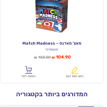
מאצ’ מאדנס – Match Madness
פוקסמיינד
המחיר
המחיר
104.90
150.00
₪
₪
הנוכחי
המקורי
הוא:
היה:
₪150.00.
₪104.90.
כתוב חוות דעת
הוספה לסל
המדורגים ביותר בקטגוריה