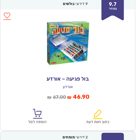
9.7
9
דירוגי
גולשים
נהדר
בול פגיעה – אורדע
אורדע
המחיר
המחיר
46.90
67.00
₪
₪
הנוכחי
המקורי
הוא:
היה:
₪67.00.
₪46.90.
כתוב חוות דעת
הוספה לסל
2
דירוגי
מומחים