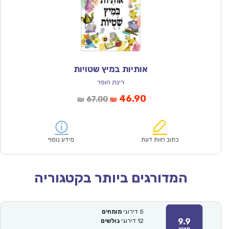
אותיות במיץ שטויות
רינת הופר
המחיר
המחיר
46.90
67.00
₪
₪
הנוכחי
המקורי
הוא:
היה:
₪67.00.
₪46.90.
כתוב חוות דעת
מידע נוסף
המדורגים ביותר בקטגוריה
5
דירוגי
מומחים
9.9
12
דירוגי
גולשים
מצוין