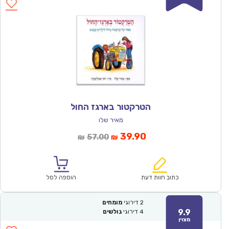
הטרקטור בארגז החול
מאיר שלו
המחיר
המחיר
39.90
57.00
₪
₪
הנוכחי
המקורי
הוא:
היה:
₪57.00.
₪39.90.
כתוב חוות דעת
הוספה לסל
2
דירוגי
מומחים
9.9
4
דירוגי
גולשים
מצוין