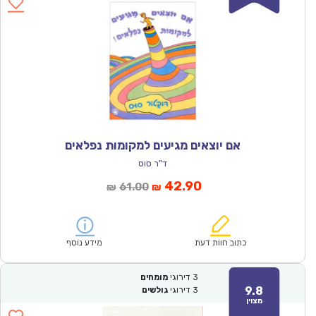
אם יוצאים מגיעים למקומות נפלאים
ד"ר סוס
המחיר
המחיר
42.90
61.00
₪
₪
הנוכחי
המקורי
הוא:
היה:
₪61.00.
₪42.90.
כתוב חוות דעת
מידע נוסף
3
דירוגי
מומחים
9.8
3
דירוגי
גולשים
מצוין