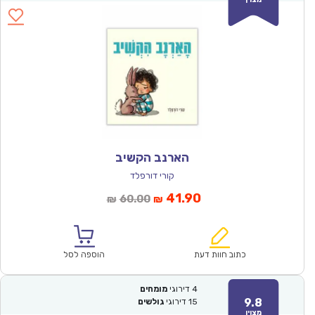
הארנב הקשיב
קורי דורפלד
המחיר
המחיר
41.90
60.00
₪
₪
הנוכחי
המקורי
הוא:
היה:
₪60.00.
₪41.90.
כתוב חוות דעת
הוספה לסל
4
דירוגי
מומחים
9.8
15
דירוגי
גולשים
מצוין