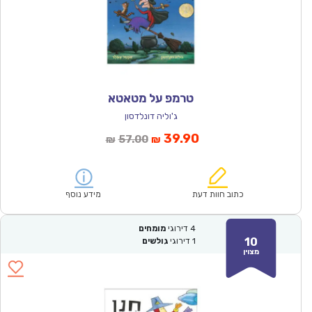
טרמפ על מטאטא
ג'וליה דונלדסון
המחיר
המחיר
39.90
57.00
₪
₪
הנוכחי
המקורי
הוא:
היה:
₪57.00.
₪39.90.
כתוב חוות דעת
מידע נוסף
4
דירוגי
מומחים
10
1
דירוגי
גולשים
מצוין