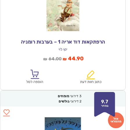
הרפתקאות דוד אריה 1 – בערבות רומניה
ינץ לוי
המחיר
המחיר
44.90
64.00
₪
₪
הנוכחי
המקורי
הוא:
היה:
₪64.00.
₪44.90.
כתוב חוות דעת
הוספה לסל
3
דירוגי
מומחים
9.7
2
דירוגי
גולשים
נהדר