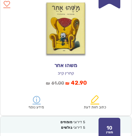
משהו אחר
קתרין קייב
המחיר
המחיר
42.90
61.00
₪
₪
הנוכחי
המקורי
הוא:
היה:
₪61.00.
₪42.90.
כתוב חוות דעת
מידע נוסף
5
דירוגי
מומחים
10
5
דירוגי
גולשים
מצוין