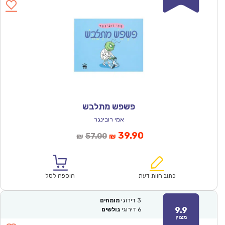
פשפש מתלבש
אמי רובינגר
המחיר
המחיר
39.90
57.00
₪
₪
הנוכחי
המקורי
הוא:
היה:
₪57.00.
₪39.90.
כתוב חוות דעת
הוספה לסל
3
דירוגי
מומחים
9.9
6
דירוגי
גולשים
מצוין