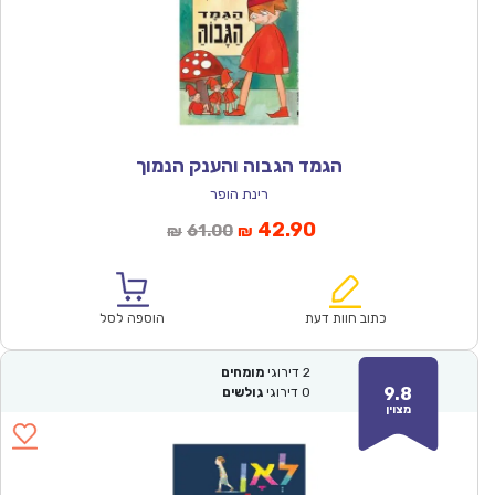
הגמד הגבוה והענק הנמוך
רינת הופר
המחיר
המחיר
42.90
61.00
₪
₪
הנוכחי
המקורי
הוא:
היה:
₪61.00.
₪42.90.
כתוב חוות דעת
הוספה לסל
2
דירוגי
מומחים
9.8
0
דירוגי
גולשים
מצוין