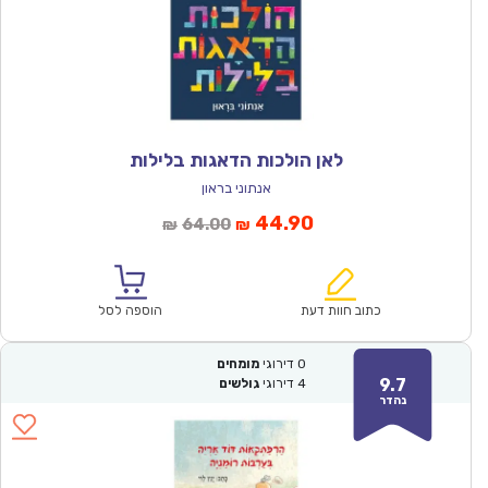
לאן הולכות הדאגות בלילות
אנתוני בראון
המחיר
המחיר
44.90
64.00
₪
₪
הנוכחי
המקורי
הוא:
היה:
₪64.00.
₪44.90.
כתוב חוות דעת
הוספה לסל
0
דירוגי
מומחים
9.7
4
דירוגי
גולשים
נהדר