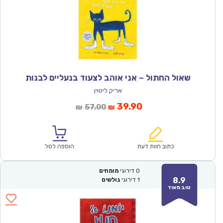
שאול החתול – אני אוהב לצעוד בנעליים לבנות
אריק ליטוין
המחיר
המחיר
39.90
57.00
₪
₪
הנוכחי
המקורי
הוא:
היה:
₪57.00.
₪39.90.
כתוב חוות דעת
הוספה לסל
0
דירוגי
מומחים
8.9
1
דירוגי
גולשים
טוב מאוד