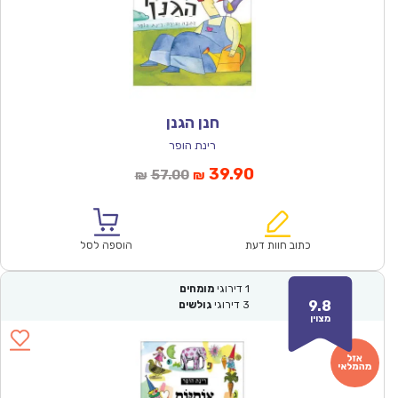
חנן הגנן
רינת הופר
המחיר
המחיר
39.90
57.00
₪
₪
הנוכחי
המקורי
הוא:
היה:
₪57.00.
₪39.90.
כתוב חוות דעת
הוספה לסל
1
דירוגי
מומחים
9.8
3
דירוגי
גולשים
מצוין