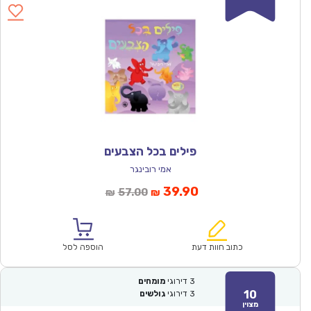
פילים בכל הצבעים
אמי רובינגר
המחיר
המחיר
39.90
57.00
₪
₪
הנוכחי
המקורי
הוא:
היה:
₪57.00.
₪39.90.
כתוב חוות דעת
הוספה לסל
3
דירוגי
מומחים
10
3
דירוגי
גולשים
מצוין