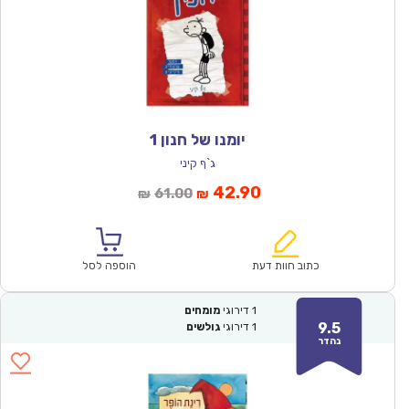
יומנו של חנון 1
ג`ף קיני
המחיר
המחיר
42.90
61.00
₪
₪
הנוכחי
המקורי
הוא:
היה:
₪61.00.
₪42.90.
כתוב חוות דעת
הוספה לסל
1
דירוגי
מומחים
9.5
1
דירוגי
גולשים
נהדר