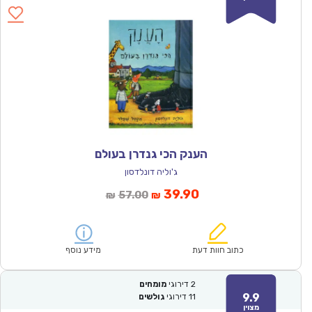
הענק הכי גנדרן בעולם
ג'וליה דונלדסון
המחיר
המחיר
39.90
57.00
₪
₪
הנוכחי
המקורי
הוא:
היה:
₪57.00.
₪39.90.
כתוב חוות דעת
מידע נוסף
2
דירוגי
מומחים
9.9
11
דירוגי
גולשים
מצוין