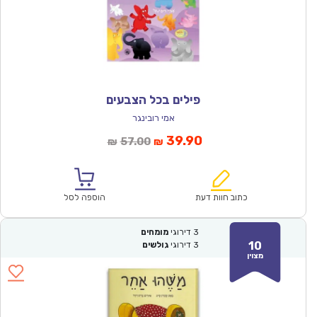
פילים בכל הצבעים
אמי רובינגר
המחיר
המחיר
39.90
57.00
₪
₪
הנוכחי
המקורי
הוא:
היה:
₪57.00.
₪39.90.
כתוב חוות דעת
הוספה לסל
3
דירוגי
מומחים
10
3
דירוגי
גולשים
מצוין