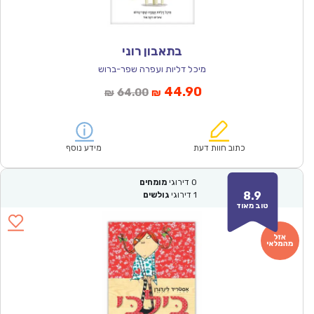
בתאבון רוני
מיכל דליות ועפרה שפר-ברוש
המחיר
המחיר
44.90
64.00
₪
₪
הנוכחי
המקורי
הוא:
היה:
₪64.00.
₪44.90.
כתוב חוות דעת
מידע נוסף
0
דירוגי
מומחים
8.9
1
דירוגי
גולשים
טוב מאוד