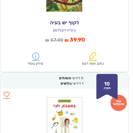
לקוף יש בעיה
ג'וליה דונלדסון
המחיר
המחיר
39.90
57.00
₪
₪
הנוכחי
המקורי
הוא:
היה:
₪57.00.
₪39.90.
כתוב חוות דעת
מידע נוסף
0
דירוגי
מומחים
10
1
דירוגי
גולשים
מצוין