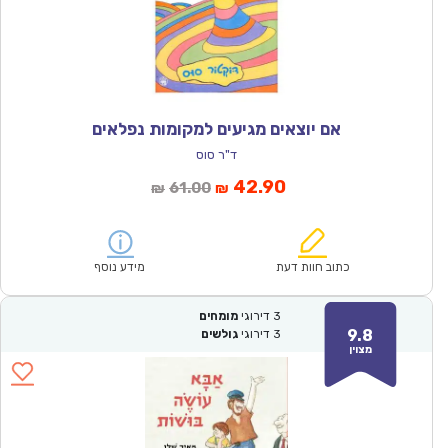
אם יוצאים מגיעים למקומות נפלאים
ד"ר סוס
המחיר
המחיר
42.90
61.00
₪
₪
הנוכחי
המקורי
הוא:
היה:
₪61.00.
₪42.90.
כתוב חוות דעת
מידע נוסף
3
דירוגי
מומחים
9.8
3
דירוגי
גולשים
מצוין