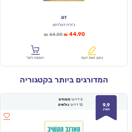
זוג
ג'וליה דונלדסון
המחיר
המחיר
44.90
64.00
₪
₪
הנוכחי
המקורי
הוא:
היה:
₪64.00.
₪44.90.
כתוב חוות דעת
הוספה לסל
המדורגים ביותר בקטגוריה
5
דירוגי
מומחים
9.9
12
דירוגי
גולשים
מצוין