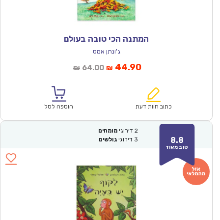
המתנה הכי טובה בעולם
ג'ונתן אמט
המחיר
המחיר
44.90
64.00
₪
₪
הנוכחי
המקורי
הוא:
היה:
₪64.00.
₪44.90.
כתוב חוות דעת
הוספה לסל
2
דירוגי
מומחים
8.8
3
דירוגי
גולשים
טוב מאוד