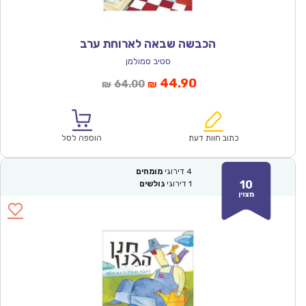
הכבשה שבאה לארוחת ערב
סטיב סמולמן
המחיר
המחיר
44.90
64.00
₪
₪
הנוכחי
המקורי
הוא:
היה:
₪64.00.
₪44.90.
כתוב חוות דעת
הוספה לסל
4
דירוגי
מומחים
10
1
דירוגי
גולשים
מצוין