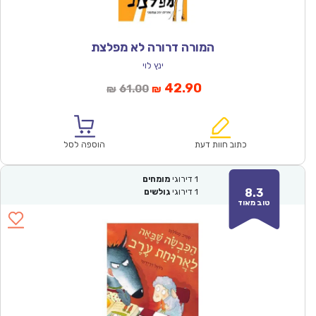
המורה דרורה לא מפלצת
ינץ לוי
המחיר
המחיר
42.90
61.00
₪
₪
הנוכחי
המקורי
הוא:
היה:
₪61.00.
₪42.90.
כתוב חוות דעת
הוספה לסל
1
דירוגי
מומחים
8.3
1
דירוגי
גולשים
טוב מאוד