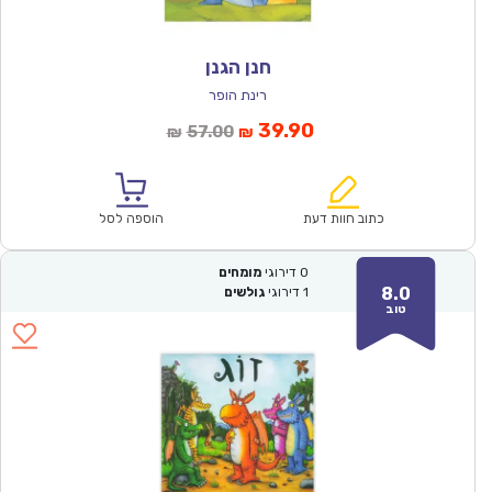
חנן הגנן
רינת הופר
המחיר
המחיר
39.90
57.00
₪
₪
הנוכחי
המקורי
הוא:
היה:
₪57.00.
₪39.90.
כתוב חוות דעת
הוספה לסל
0
דירוגי
מומחים
8.0
1
דירוגי
גולשים
טוב