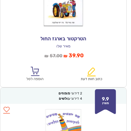
הטרקטור בארגז החול
מאיר שלו
המחיר
המחיר
39.90
57.00
₪
₪
הנוכחי
המקורי
הוא:
היה:
₪57.00.
₪39.90.
כתוב חוות דעת
הוספה לסל
2
דירוגי
מומחים
9.9
4
דירוגי
גולשים
מצוין