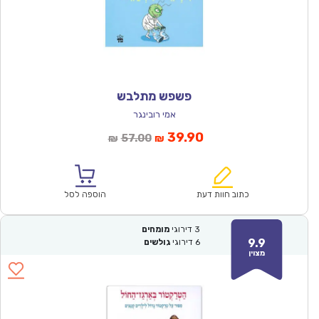
פשפש מתלבש
אמי רובינגר
המחיר
המחיר
39.90
57.00
₪
₪
הנוכחי
המקורי
הוא:
היה:
₪57.00.
₪39.90.
כתוב חוות דעת
הוספה לסל
3
דירוגי
מומחים
9.9
6
דירוגי
גולשים
מצוין