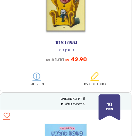
משהו אחר
קתרין קייב
המחיר
המחיר
42.90
61.00
₪
₪
הנוכחי
המקורי
הוא:
היה:
₪61.00.
₪42.90.
כתוב חוות דעת
מידע נוסף
5
דירוגי
מומחים
10
5
דירוגי
גולשים
מצוין