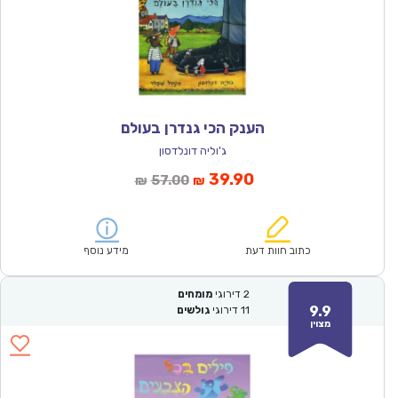
הענק הכי גנדרן בעולם
ג'וליה דונלדסון
המחיר
המחיר
39.90
57.00
₪
₪
הנוכחי
המקורי
הוא:
היה:
₪57.00.
₪39.90.
כתוב חוות דעת
מידע נוסף
2
דירוגי
מומחים
9.9
11
דירוגי
גולשים
מצוין