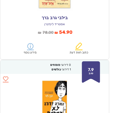
בילבי גרב ברך
אסטריד לינדגרן
המחיר
המחיר
54.90
78.00
₪
₪
הנוכחי
המקורי
הוא:
היה:
₪78.00.
₪54.90.
כתוב חוות דעת
מידע נוסף
0
דירוגי
מומחים
7.9
1
דירוגי
גולשים
טוב