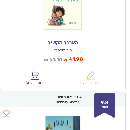
הארנב הקשיב
קורי דורפלד
המחיר
המחיר
41.90
60.00
₪
₪
הנוכחי
המקורי
הוא:
היה:
₪60.00.
₪41.90.
כתוב חוות דעת
הוספה לסל
4
דירוגי
מומחים
9.8
15
דירוגי
גולשים
מצוין