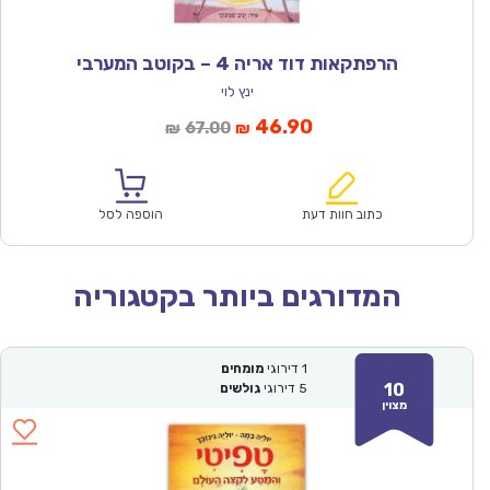
הרפתקאות דוד אריה 4 – בקוטב המערבי
ינץ לוי
המחיר
המחיר
46.90
67.00
₪
₪
הנוכחי
המקורי
הוא:
היה:
₪67.00.
₪46.90.
כתוב חוות דעת
הוספה לסל
המדורגים ביותר בקטגוריה
1
דירוגי
מומחים
10
5
דירוגי
גולשים
מצוין