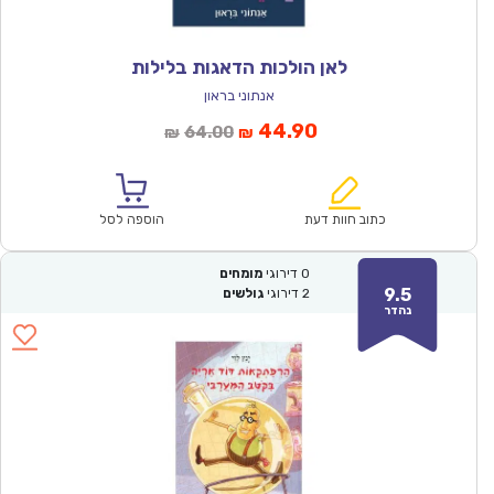
לאן הולכות הדאגות בלילות
אנתוני בראון
המחיר
המחיר
44.90
64.00
₪
₪
הנוכחי
המקורי
הוא:
היה:
₪64.00.
₪44.90.
כתוב חוות דעת
הוספה לסל
0
דירוגי
מומחים
9.5
2
דירוגי
גולשים
נהדר