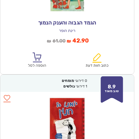
הגמד הגבוה והענק הנמוך
רינת הופר
המחיר
המחיר
42.90
61.00
₪
₪
הנוכחי
המקורי
הוא:
היה:
₪61.00.
₪42.90.
כתוב חוות דעת
הוספה לסל
0
דירוגי
מומחים
8.9
1
דירוגי
גולשים
טוב מאוד