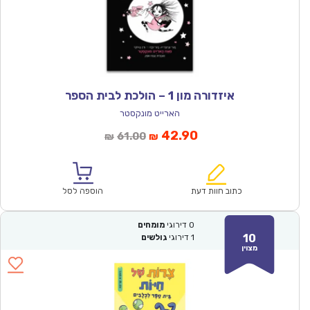
איזדורה מון 1 – הולכת לבית הספר
הארייט מונקסטר
המחיר
המחיר
42.90
61.00
₪
₪
הנוכחי
המקורי
הוא:
היה:
₪61.00.
₪42.90.
כתוב חוות דעת
הוספה לסל
0
דירוגי
מומחים
10
1
דירוגי
גולשים
מצוין