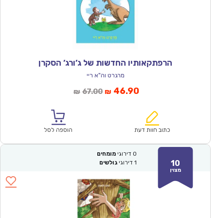
הרפתקאותיו החדשות של ג’ורג’ הסקרן
מרגרט וה"א ריי
המחיר
המחיר
46.90
67.00
₪
₪
הנוכחי
המקורי
הוא:
היה:
₪67.00.
₪46.90.
כתוב חוות דעת
הוספה לסל
0
דירוגי
מומחים
10
1
דירוגי
גולשים
מצוין