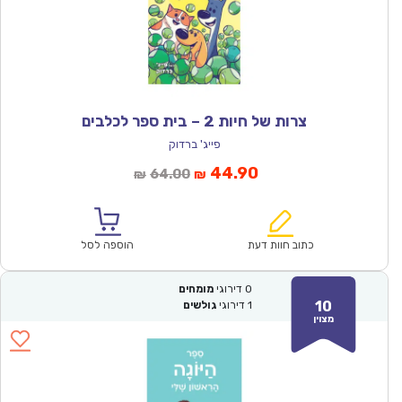
צרות של חיות 2 – בית ספר לכלבים
פייג' ברדוק
המחיר
המחיר
44.90
64.00
₪
₪
הנוכחי
המקורי
הוא:
היה:
₪64.00.
₪44.90.
כתוב חוות דעת
הוספה לסל
0
דירוגי
מומחים
10
1
דירוגי
גולשים
מצוין