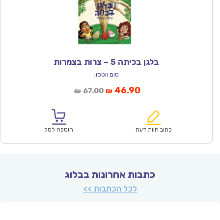
בלגן בכיתה 5 – צרות בצמרות
טום ווטסון
המחיר
המחיר
46.90
67.00
₪
₪
הנוכחי
המקורי
הוא:
היה:
₪67.00.
₪46.90.
כתוב חוות דעת
הוספה לסל
כתבות אחרונות בבלוג
לכל הכתבות >>