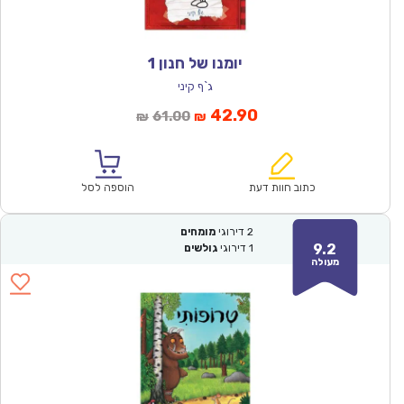
יומנו של חנון 1
ג`ף קיני
המחיר
המחיר
42.90
61.00
₪
₪
הנוכחי
המקורי
הוא:
היה:
₪61.00.
₪42.90.
כתוב חוות דעת
הוספה לסל
2
דירוגי
מומחים
9.2
1
דירוגי
גולשים
מעולה