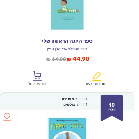
ספר היוגה הראשון שלי
סופי מרטלמארי־הלן טפין
המחיר
המחיר
44.90
64.00
₪
₪
הנוכחי
המקורי
הוא:
היה:
₪64.00.
₪44.90.
כתוב חוות דעת
הוספה לסל
0
דירוגי
מומחים
10
1
דירוגי
גולשים
מצוין