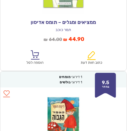
ממציאים ומגלים – תומס אדיסון
תמר כוכב
המחיר
המחיר
44.90
64.00
₪
₪
הנוכחי
המקורי
הוא:
היה:
₪64.00.
₪44.90.
כתוב חוות דעת
הוספה לסל
1
דירוגי
מומחים
9.5
1
דירוגי
גולשים
נהדר