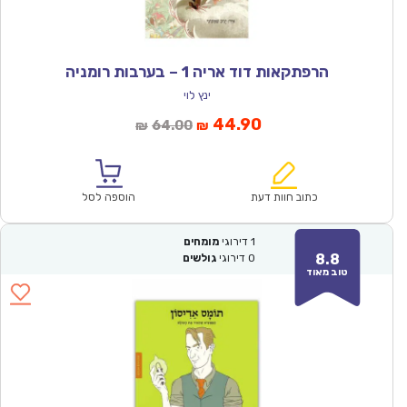
הרפתקאות דוד אריה 1 – בערבות רומניה
ינץ לוי
המחיר
המחיר
44.90
64.00
₪
₪
הנוכחי
המקורי
הוא:
היה:
₪64.00.
₪44.90.
כתוב חוות דעת
הוספה לסל
1
דירוגי
מומחים
8.8
0
דירוגי
גולשים
טוב מאוד