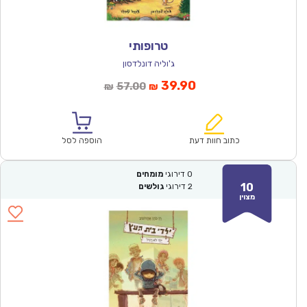
טרופותי
ג'וליה דונלדסון
המחיר
המחיר
39.90
57.00
₪
₪
הנוכחי
המקורי
הוא:
היה:
₪57.00.
₪39.90.
כתוב חוות דעת
הוספה לסל
0
דירוגי
מומחים
10
2
דירוגי
גולשים
מצוין