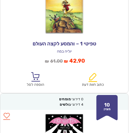
טפיטי 1 – והמסע לקצה העולם
יוליה במה
המחיר
המחיר
42.90
61.00
₪
₪
הנוכחי
המקורי
הוא:
היה:
₪61.00.
₪42.90.
כתוב חוות דעת
הוספה לסל
0
דירוגי
מומחים
10
4
דירוגי
גולשים
מצוין