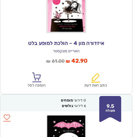
איזדורה מון 4 – הולכת למופע בלט
הארייט מונקסטר
המחיר
המחיר
42.90
61.00
₪
₪
הנוכחי
המקורי
הוא:
היה:
₪61.00.
₪42.90.
כתוב חוות דעת
הוספה לסל
0
דירוגי
מומחים
9.5
6
דירוגי
גולשים
מעולה