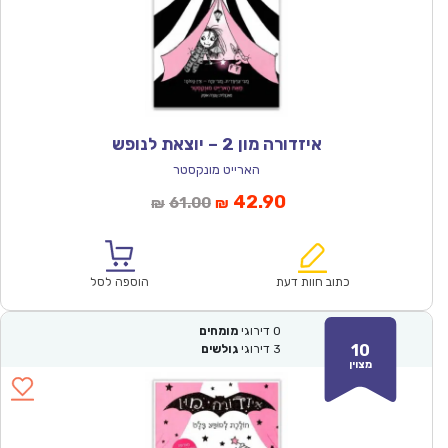
איזדורה מון 2 – יוצאת לנופש
הארייט מונקסטר
המחיר
המחיר
42.90
61.00
₪
₪
הנוכחי
המקורי
הוא:
היה:
₪61.00.
₪42.90.
כתוב חוות דעת
הוספה לסל
0
דירוגי
מומחים
10
3
דירוגי
גולשים
מצוין