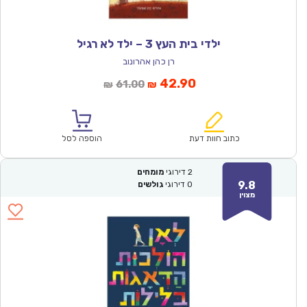
ילדי בית העץ 3 – ילד לא רגיל
רן כהן אהרונוב
המחיר
המחיר
42.90
61.00
₪
₪
הנוכחי
המקורי
הוא:
היה:
₪61.00.
₪42.90.
כתוב חוות דעת
הוספה לסל
2
דירוגי
מומחים
9.8
0
דירוגי
גולשים
מצוין