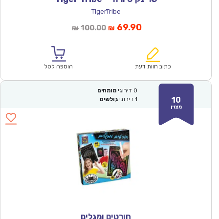
TigerTribe
המחיר
המחיר
69.90
100.00
₪
₪
הנוכחי
המקורי
הוא:
היה:
₪100.00.
₪69.90.
כתוב חוות דעת
הוספה לסל
0
דירוגי
מומחים
10
1
דירוגי
גולשים
מצוין
חורטים ומגלים