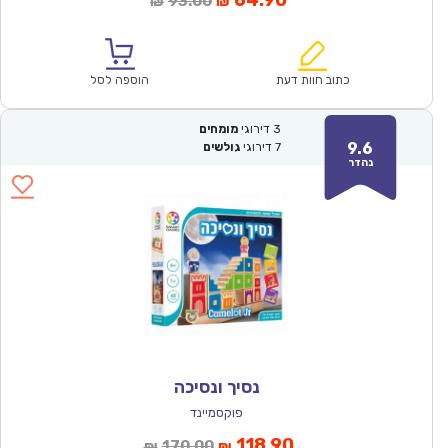
64.90
93.00
₪
₪
הנוכחי
המקורי
הוא:
היה:
₪93.00.
₪64.90.
כתוב חוות דעת
הוספה לסל
3
דירוגי
מומחים
9.6
7
דירוגי
גולשים
נהדר
נסיך ונסיכה
פוקסמיינד
המחיר
המחיר
118.90
170.00
₪
₪