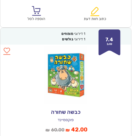
הנוכחי
המקורי
הוא:
היה:
₪128.00.
₪89.90.
כתוב חוות דעת
הוספה לסל
1
דירוגי
מומחים
7.4
1
דירוגי
גולשים
טוב
כבשה שחורה
פוקסמיינד
המחיר
המחיר
42.00
60.00
₪
₪