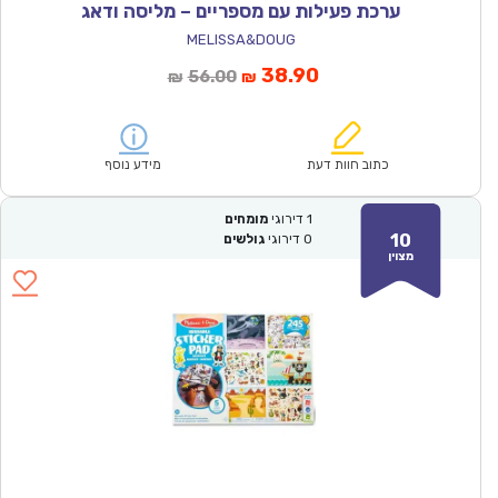
ערכת פעילות עם מספריים – מליסה ודאג
MELISSA&DOUG
המחיר
המחיר
38.90
56.00
₪
₪
הנוכחי
המקורי
הוא:
היה:
₪56.00.
₪38.90.
כתוב חוות דעת
מידע נוסף
1
דירוגי
מומחים
10
0
דירוגי
גולשים
מצוין