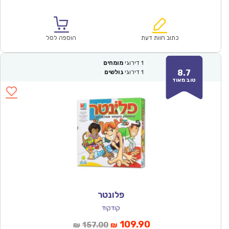
הנוכחי
המקורי
הוא:
היה:
₪64.00.
₪44.90.
כתוב חוות דעת
הוספה לסל
1
דירוגי
מומחים
8.7
1
דירוגי
גולשים
טוב מאוד
פלונטר
קודקוד
המחיר
המחיר
109.90
157.00
₪
₪