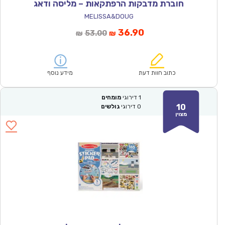
חוברת מדבקות הרפתקאות – מליסה ודאג
MELISSA&DOUG
המחיר
המחיר
36.90
53.00
₪
₪
הנוכחי
המקורי
הוא:
היה:
₪53.00.
₪36.90.
כתוב חוות דעת
מידע נוסף
1
דירוגי
מומחים
10
0
דירוגי
גולשים
מצוין