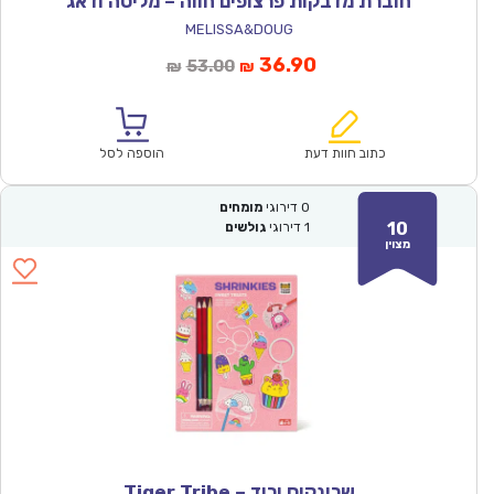
חוברת מדבקות פרצופים חווה – מליסה ודאג
MELISSA&DOUG
המחיר
המחיר
36.90
53.00
₪
₪
הנוכחי
המקורי
הוא:
היה:
₪53.00.
₪36.90.
כתוב חוות דעת
הוספה לסל
0
דירוגי
מומחים
10
1
דירוגי
גולשים
מצוין
שרינקיס ורוד – Tiger Tribe