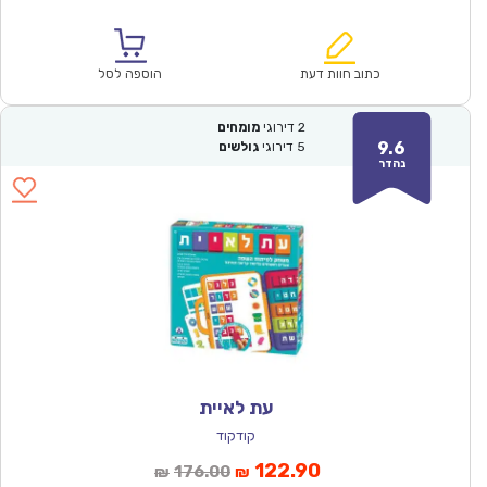
הנוכחי
המקורי
הוא:
היה:
₪57.00.
₪39.90.
כתוב חוות דעת
הוספה לסל
2
דירוגי
מומחים
9.6
5
דירוגי
גולשים
נהדר
עת לאיית
קודקוד
המחיר
המחיר
122.90
176.00
₪
₪