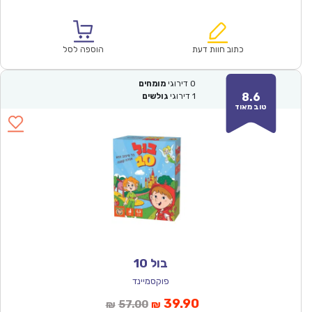
הנוכחי
המקורי
הוא:
היה:
₪157.00.
₪109.90.
כתוב חוות דעת
הוספה לסל
0
דירוגי
מומחים
8.6
1
דירוגי
גולשים
טוב מאוד
בול 10
פוקסמיינד
המחיר
המחיר
39.90
57.00
₪
₪