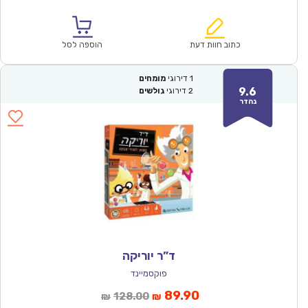
הנוכחי
המקורי
הוא:
היה:
₪176.00.
₪122.90.
כתוב חוות דעת
הוספה לסל
1
דירוגי
מומחים
9.6
2
דירוגי
גולשים
נהדר
ד”ר יוריקה
פוקסמיינד
המחיר
המחיר
89.90
128.00
₪
₪