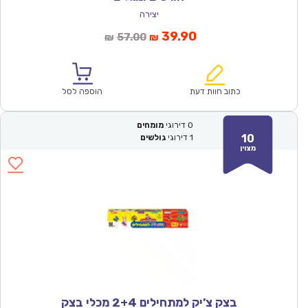
יצירה
המחיר
המחיר
39.90
57.00
₪
₪
הנוכחי
המקורי
הוא:
היה:
₪57.00.
₪39.90.
כתוב חוות דעת
הוספה לסל
0
דירוגי
מומחים
10
1
דירוגי
גולשים
מצוין
בצק צ’יק למתחילים 2+4 מכלי בצק