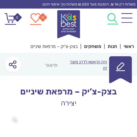
Ski
משלוח רק 16 ₪. הזמנות מעל 250 ₪ משלוח נק’ איסוף חינם
t
0
0
conten
ראשי
|
חנות
|
משחקים
|
בצק-צ’יק – מרפאת שיניים
היה הראשון לדרג מוצר
תיאור
זה
בצק-צ’יק – מרפאת שיניים
יצירה