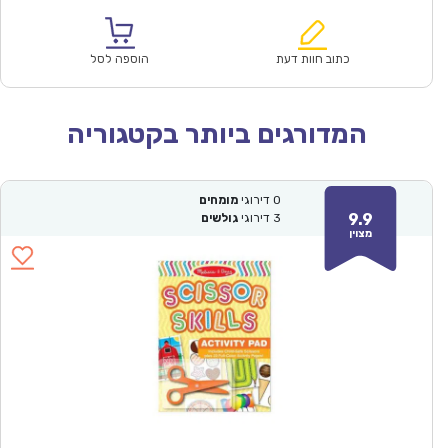
הנוכחי
המקורי
הוא:
היה:
₪60.00.
₪42.00.
כתוב חוות דעת
הוספה לסל
המדורגים ביותר בקטגוריה
0
דירוגי
מומחים
9.9
3
דירוגי
גולשים
מצוין