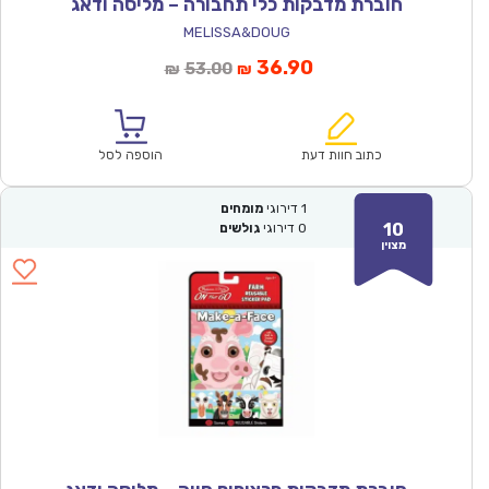
חוברת מדבקות כלי תחבורה – מליסה ודאג
MELISSA&DOUG
המחיר
המחיר
36.90
53.00
₪
₪
הנוכחי
המקורי
הוא:
היה:
₪53.00.
₪36.90.
כתוב חוות דעת
הוספה לסל
1
דירוגי
מומחים
10
0
דירוגי
גולשים
מצוין