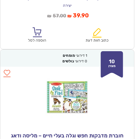
יצירה
המחיר
המחיר
39.90
57.00
₪
₪
הנוכחי
המקורי
הוא:
היה:
₪57.00.
₪39.90.
כתוב חוות דעת
הוספה לסל
1
דירוגי
מומחים
10
0
דירוגי
גולשים
מצוין
חוברת מדבקות חפש וגלה בעלי חיים – מליסה ודאג