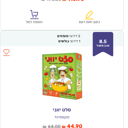
הנוכחי
המקורי
הוא:
היה:
₪170.00.
₪118.90.
כתוב חוות דעת
הוספה לסל
2
דירוגי
מומחים
8.5
1
דירוגי
גולשים
טוב מאוד
סלט יווני
פוקסמיינד
המחיר
המחיר
44.90
64.00
₪
₪