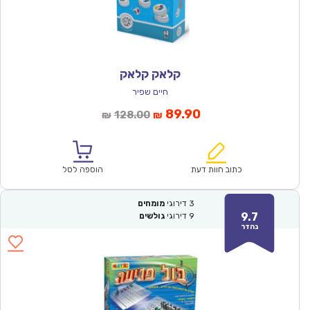
קלאק קלאק
חיים שפיר
המחיר
המחיר
89.90
128.00
₪
₪
הנוכחי
המקורי
הוא:
היה:
₪128.00.
₪89.90.
כתוב חוות דעת
הוספה לסל
3
דירוגי
מומחים
9.7
9
דירוגי
גולשים
נהדר