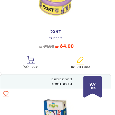
דאבל
פוקסמיינד
המחיר
המחיר
64.00
91.00
₪
₪
הנוכחי
המקורי
הוא:
היה:
₪91.00.
₪64.00.
כתוב חוות דעת
הוספה לסל
2
דירוגי
מומחים
9.9
4
דירוגי
גולשים
מצוין