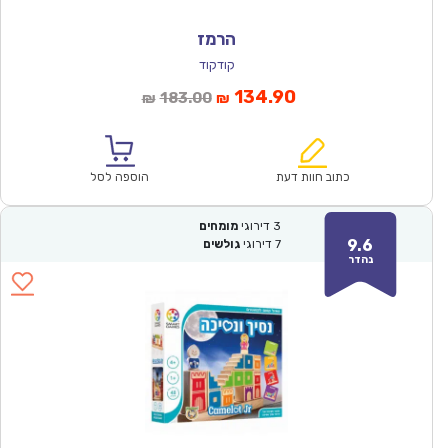
הרמז
קודקוד
המחיר
המחיר
134.90
183.00
₪
₪
הנוכחי
המקורי
הוא:
היה:
₪183.00.
₪134.90.
כתוב חוות דעת
הוספה לסל
3
דירוגי
מומחים
9.6
7
דירוגי
גולשים
נהדר