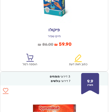
פיקולו
חיים שפיר
המחיר
המחיר
59.90
86.00
₪
₪
הנוכחי
המקורי
הוא:
היה:
₪86.00.
₪59.90.
כתוב חוות דעת
הוספה לסל
3
דירוגי
מומחים
9.9
7
דירוגי
גולשים
מצוין