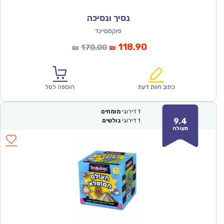
נסיך ונסיכה
פוקסמיינד
המחיר
המחיר
118.90
170.00
₪
₪
הנוכחי
המקורי
הוא:
היה:
₪170.00.
₪118.90.
כתוב חוות דעת
הוספה לסל
1
דירוגי
מומחים
9.4
1
דירוגי
גולשים
מעולה