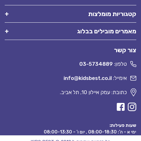
קטגוריות מומלצות
מאמרים מובילים בבלוג
צור קשר
טלפון:
03-5734889
אימייל:
info@kidsbest.co.il
כתובת: עמק איילון 10, תל אביב.
שעות פעילות:
ימי א – ה’: 08:00-18:30 , יום ו’ – 08:00-13:30