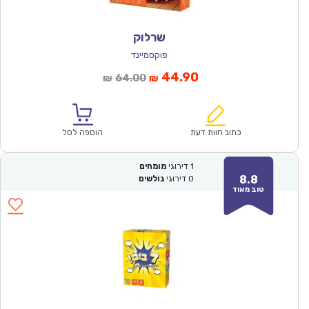
שרלוק
פוקסמיינד
המחיר
המחיר
44.90
64.00
₪
₪
הנוכחי
המקורי
הוא:
היה:
₪64.00.
₪44.90.
כתוב חוות דעת
הוספה לסל
1
דירוגי
מומחים
8.8
0
דירוגי
גולשים
טוב מאוד