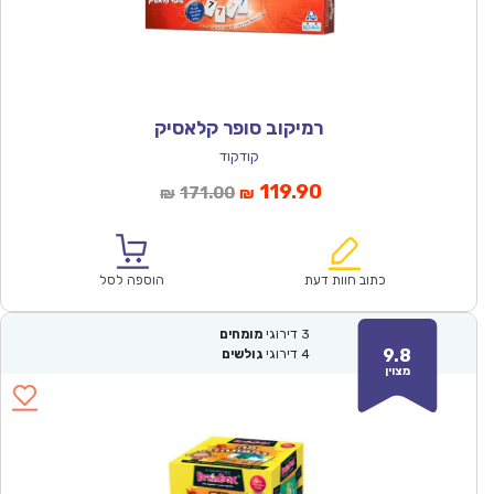
רמיקוב סופר קלאסיק
קודקוד
המחיר
המחיר
119.90
171.00
₪
₪
הנוכחי
המקורי
הוא:
היה:
₪171.00.
₪119.90.
כתוב חוות דעת
הוספה לסל
3
דירוגי
מומחים
9.8
4
דירוגי
גולשים
מצוין