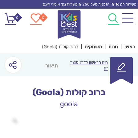
Ski
משלוח רק 16 ₪. הזמנות מעל 250 ₪ משלוח נק’ איסוף חינם
t
0
0
conten
ראשי
|
חנות
|
משחקים
|
ברוב קולות (Goola)
היה הראשון לדרג מוצר
תיאור
זה
ברוב קולות (Goola)
goola