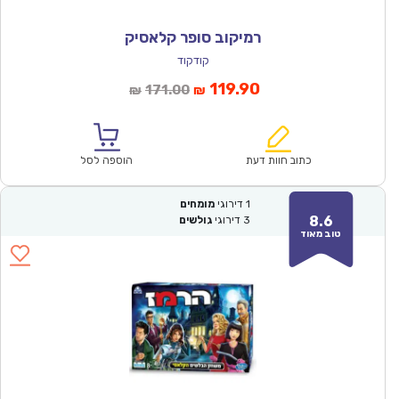
רמיקוב סופר קלאסיק
קודקוד
המחיר
המחיר
119.90
171.00
₪
₪
הנוכחי
המקורי
הוא:
היה:
₪171.00.
₪119.90.
כתוב חוות דעת
הוספה לסל
1
דירוגי
מומחים
8.6
3
דירוגי
גולשים
טוב מאוד