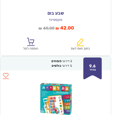
שבע בום
פוקסמיינד
המחיר
המחיר
42.00
60.00
₪
₪
הנוכחי
המקורי
הוא:
היה:
₪60.00.
₪42.00.
כתוב חוות דעת
הוספה לסל
2
דירוגי
מומחים
9.6
5
דירוגי
גולשים
נהדר