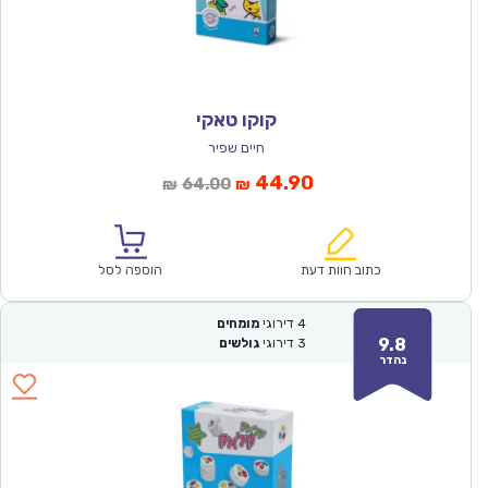
קוקו טאקי
חיים שפיר
המחיר
המחיר
44.90
64.00
₪
₪
הנוכחי
המקורי
הוא:
היה:
₪64.00.
₪44.90.
כתוב חוות דעת
הוספה לסל
4
דירוגי
מומחים
9.8
3
דירוגי
גולשים
נהדר