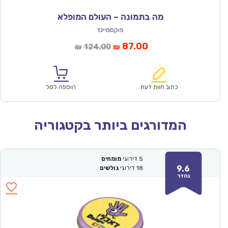
מה בתמונה – העולם המופלא
פוקסמיינד
המחיר
המחיר
87.00
124.00
₪
₪
הנוכחי
המקורי
הוא:
היה:
₪124.00.
₪87.00.
כתוב חוות דעת
הוספה לסל
המדורגים ביותר בקטגוריה
5
דירוגי
מומחים
9.6
18
דירוגי
גולשים
נהדר