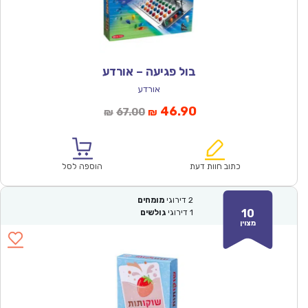
בול פגיעה – אורדע
אורדע
המחיר
המחיר
46.90
67.00
₪
₪
הנוכחי
המקורי
הוא:
היה:
₪67.00.
₪46.90.
כתוב חוות דעת
הוספה לסל
2
דירוגי
מומחים
10
1
דירוגי
גולשים
מצוין