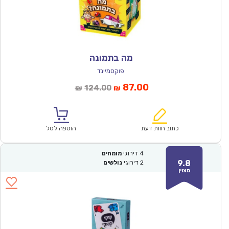
מה בתמונה
פוקסמיינד
המחיר
המחיר
87.00
124.00
₪
₪
הנוכחי
המקורי
הוא:
היה:
₪124.00.
₪87.00.
כתוב חוות דעת
הוספה לסל
4
דירוגי
מומחים
9.8
2
דירוגי
גולשים
מצוין