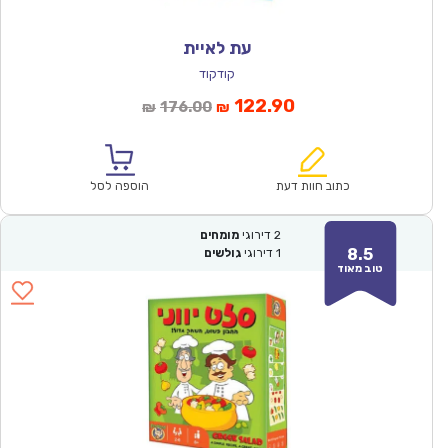
עת לאיית
קודקוד
המחיר
המחיר
122.90
176.00
₪
₪
הנוכחי
המקורי
הוא:
היה:
₪176.00.
₪122.90.
כתוב חוות דעת
הוספה לסל
2
דירוגי
מומחים
8.5
1
דירוגי
גולשים
טוב מאוד