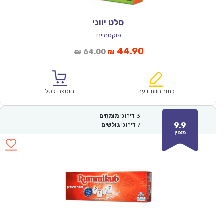
סלט יווני
פוקסמיינד
המחיר
המחיר
44.90
64.00
₪
₪
הנוכחי
המקורי
הוא:
היה:
₪64.00.
₪44.90.
כתוב חוות דעת
הוספה לסל
3
דירוגי
מומחים
9.9
7
דירוגי
גולשים
מצוין