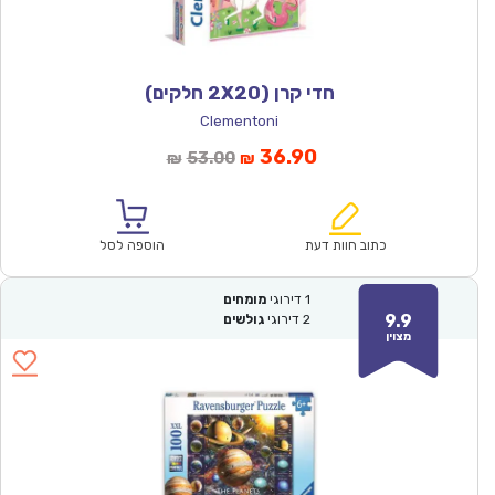
חדי קרן (2X20 חלקים)
Clementoni
המחיר
המחיר
36.90
53.00
₪
₪
הנוכחי
המקורי
הוא:
היה:
₪53.00.
₪36.90.
כתוב חוות דעת
הוספה לסל
1
דירוגי
מומחים
9.9
2
דירוגי
גולשים
מצוין