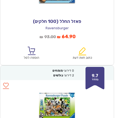
פאזל החלל (100 חלקים)
Ravensburger
המחיר
המחיר
64.90
93.00
₪
₪
הנוכחי
המקורי
הוא:
היה:
₪93.00.
₪64.90.
כתוב חוות דעת
הוספה לסל
0
דירוגי
מומחים
9.7
2
דירוגי
גולשים
נהדר