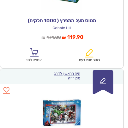
מטוס מעל המפרץ (1000 חלקים)
Cobble Hill
המחיר
המחיר
119.90
171.00
₪
₪
הנוכחי
המקורי
הוא:
היה:
₪171.00.
₪119.90.
כתוב חוות דעת
הוספה לסל
היה הראשון לדרג
מוצר זה