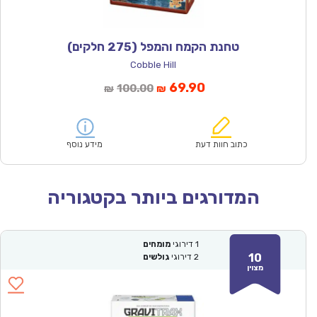
טחנת הקמח והמפל (275 חלקים)
Cobble Hill
המחיר
המחיר
69.90
100.00
₪
₪
הנוכחי
המקורי
הוא:
היה:
₪100.00.
₪69.90.
כתוב חוות דעת
מידע נוסף
המדורגים ביותר בקטגוריה
1
דירוגי
מומחים
10
2
דירוגי
גולשים
מצוין