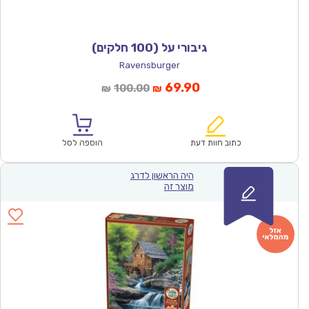
גיבורי על (100 חלקים)
Ravensburger
המחיר
המחיר
69.90
100.00
₪
₪
הנוכחי
המקורי
הוא:
היה:
₪100.00.
₪69.90.
כתוב חוות דעת
הוספה לסל
היה הראשון לדרג
מוצר זה