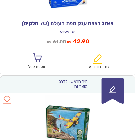
פאזל רצפה ענק מפת העולם (70 חלקים)
ישראטויס
המחיר
המחיר
42.90
61.00
₪
₪
הנוכחי
המקורי
הוא:
היה:
₪61.00.
₪42.90.
כתוב חוות דעת
הוספה לסל
היה הראשון לדרג
מוצר זה