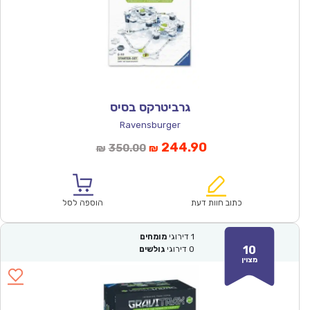
גרביטרקס בסיס
Ravensburger
המחיר
המחיר
244.90
350.00
₪
₪
הנוכחי
המקורי
הוא:
היה:
₪350.00.
₪244.90.
כתוב חוות דעת
הוספה לסל
1
דירוגי
מומחים
10
0
דירוגי
גולשים
מצוין