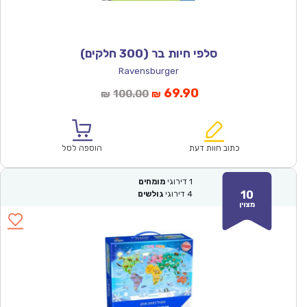
סלפי חיות בר (300 חלקים)
Ravensburger
המחיר
המחיר
69.90
100.00
₪
₪
הנוכחי
המקורי
הוא:
היה:
₪100.00.
₪69.90.
כתוב חוות דעת
הוספה לסל
1
דירוגי
מומחים
10
4
דירוגי
גולשים
מצוין