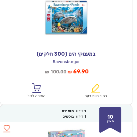
במעמקי הים (300 חלקים)
Ravensburger
המחיר
המחיר
69.90
100.00
₪
₪
הנוכחי
המקורי
הוא:
היה:
₪100.00.
₪69.90.
כתוב חוות דעת
הוספה לסל
1
דירוגי
מומחים
10
1
דירוגי
גולשים
מצוין