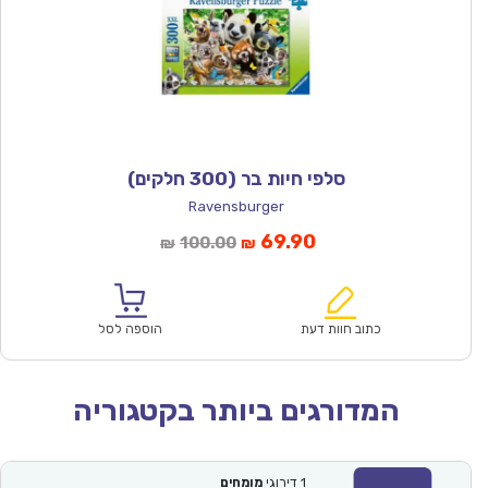
סלפי חיות בר (300 חלקים)
Ravensburger
המחיר
המחיר
69.90
100.00
₪
₪
הנוכחי
המקורי
הוא:
היה:
₪100.00.
₪69.90.
כתוב חוות דעת
הוספה לסל
המדורגים ביותר בקטגוריה
1
דירוגי
מומחים