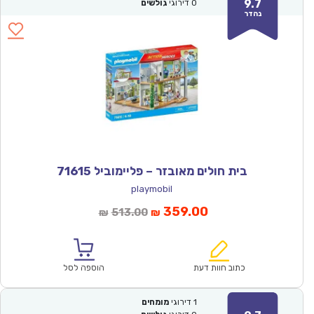
9.7
0
דירוגי
גולשים
נהדר
בית חולים מאובזר – פליימוביל 71615
playmobil
המחיר
המחיר
359.00
513.00
₪
₪
הנוכחי
המקורי
הוא:
היה:
₪513.00.
₪359.00.
כתוב חוות דעת
הוספה לסל
1
דירוגי
מומחים