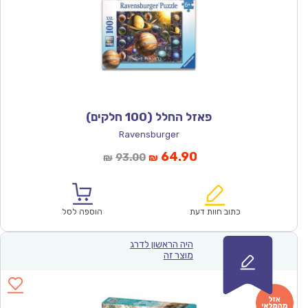
פאזל החלל (100 חלקים)
Ravensburger
המחיר
המחיר
64.90
93.00
₪
₪
הנוכחי
המקורי
הוא:
היה:
₪93.00.
₪64.90.
כתוב חוות דעת
הוספה לסל
היה הראשון לדרג
מוצר זה