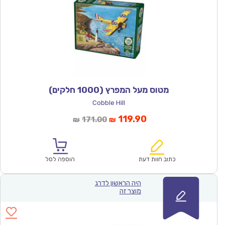
מטוס מעל המפרץ (1000 חלקים)
Cobble Hill
המחיר
המחיר
119.90
171.00
₪
₪
הנוכחי
המקורי
הוא:
היה:
₪171.00.
₪119.90.
כתוב חוות דעת
הוספה לסל
היה הראשון לדרג
מוצר זה