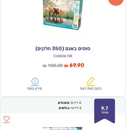
סוסים באגם (350 חלקים)
Cobble Hill
המחיר
המחיר
69.90
100.00
₪
₪
הנוכחי
המקורי
הוא:
היה:
₪100.00.
₪69.90.
כתוב חוות דעת
מידע נוסף
0
דירוגי
מומחים
9.7
2
דירוגי
גולשים
נהדר