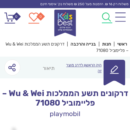
Ski
משלוח רק 16 ₪. הזמנות מעל 250 ₪ משלוח נק’ איסוף חינם
t
0
0
conten
ראשי
|
חנות
|
בנייה והרכבה
|
דרקונים תשע הממלכות Wu & Wei
– פליימוביל 71080
היה הראשון לדרג מוצר
תיאור
זה
דרקונים תשע הממלכות Wu & Wei –
פליימוביל 71080
playmobil