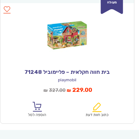
מעולה
בית חווה חקלאית – פליימוביל 71248
playmobil
המחיר
המחיר
229.00
327.00
₪
₪
הנוכחי
המקורי
הוא:
היה:
₪327.00.
₪229.00.
כתוב חוות דעת
הוספה לסל