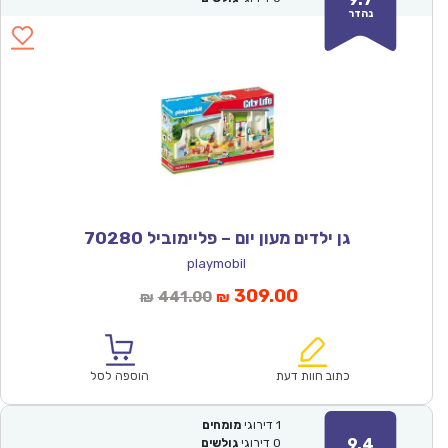
נהדר
גן ילדים מעון יום – פליימוביל 70280
playmobil
המחיר
המחיר
309.00
441.00
₪
₪
הנוכחי
המקורי
הוא:
היה:
₪441.00.
₪309.00.
כתוב חוות דעת
הוספה לסל
1
דירוגי
מומחים
9.4
0
דירוגי
גולשים