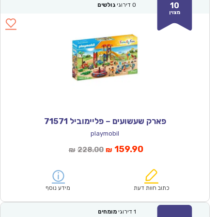
10
0
דירוגי
גולשים
מצוין
פארק שעשועים – פליימוביל 71571
playmobil
המחיר
המחיר
159.90
228.00
₪
₪
הנוכחי
המקורי
הוא:
היה:
₪228.00.
₪159.90.
כתוב חוות דעת
מידע נוסף
1
דירוגי
מומחים