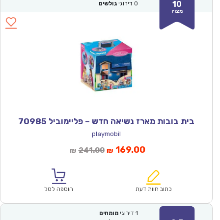
10
0
דירוגי
גולשים
מצוין
בית בובות מארז נשיאה חדש – פליימוביל 70985
playmobil
המחיר
המחיר
169.00
241.00
₪
₪
הנוכחי
המקורי
הוא:
היה:
₪241.00.
₪169.00.
כתוב חוות דעת
הוספה לסל
1
דירוגי
מומחים