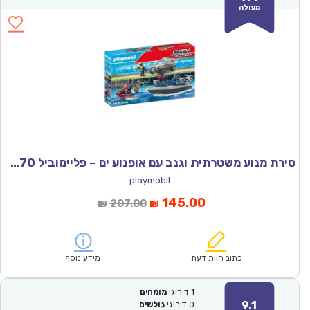
מעולה
סירת מנוע משטרתית וגנב עם אופנוע ים – פליימוביל 71570
playmobil
המחיר
המחיר
145.00
207.00
₪
₪
הנוכחי
המקורי
הוא:
היה:
₪207.00.
₪145.00.
כתוב חוות דעת
מידע נוסף
1
דירוגי
מומחים
9.1
0
דירוגי
גולשים