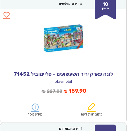
10
0
דירוגי
גולשים
מצוין
לונה פארק יריד השעשועים – פליימוביל 71452
playmobil
המחיר
המחיר
159.90
227.00
₪
₪
הנוכחי
המקורי
הוא:
היה:
₪227.00.
₪159.90.
כתוב חוות דעת
מידע נוסף
1
דירוגי
מומחים