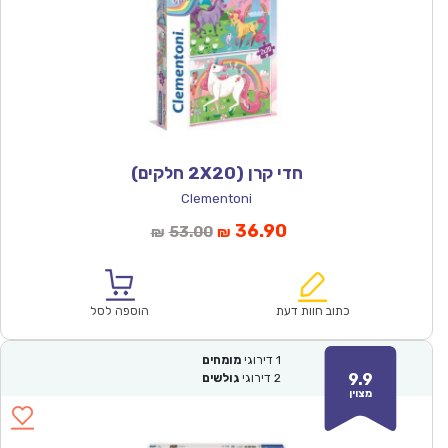
חדי קרן (2X20 חלקים)
Clementoni
המחיר
המחיר
36.90
53.00
₪
₪
הנוכחי
המקורי
הוא:
היה:
₪53.00.
₪36.90.
כתוב חוות דעת
הוספה לסל
1
דירוגי
מומחים
9.9
2
דירוגי
גולשים
מצוין