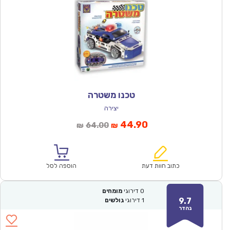
טכנו משטרה
יצירה
המחיר
המחיר
44.90
64.00
₪
₪
הנוכחי
המקורי
הוא:
היה:
₪64.00.
₪44.90.
כתוב חוות דעת
הוספה לסל
0
דירוגי
מומחים
9.7
1
דירוגי
גולשים
נהדר