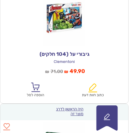
גיבורי על (104 חלקים)
Clementoni
המחיר
המחיר
49.90
71.00
₪
₪
הנוכחי
המקורי
הוא:
היה:
₪71.00.
₪49.90.
כתוב חוות דעת
הוספה לסל
היה הראשון לדרג
מוצר זה