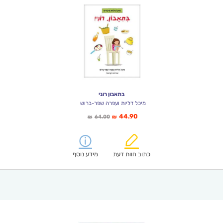
בתאבון רוני
מיכל דליות ועפרה שפר-ברוש
המחיר
המחיר
44.90
64.00
₪
₪
הנוכחי
המקורי
הוא:
היה:
₪64.00.
₪44.90.
כתוב חוות דעת
מידע נוסף