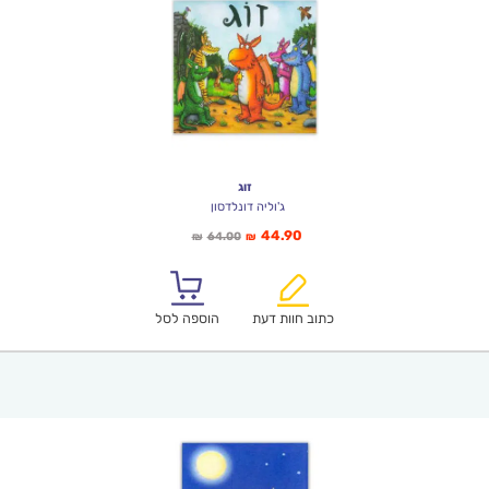
זוג
ג'וליה דונלדסון
המחיר
המחיר
44.90
64.00
₪
₪
הנוכחי
המקורי
הוא:
היה:
₪64.00.
₪44.90.
כתוב חוות דעת
הוספה לסל