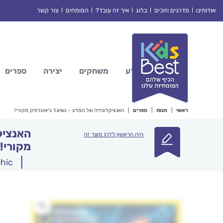
Ski
אודותינו
מדרגים וזוכים
בלוג
איך זה עובד?
המומחים
צור קשר
t
conten
מדע
משחקים
יצירה
ספרים
ראשי
|
חנות
|
ספרים
|
האנציקלופדיה של המדע – נשיונל ג’יאוגרפיק מקורי!
האנציק
היה הראשון לדרג מוצר זה
מקורי!
|
hic