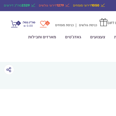
1050
דירוגי מומחים
1279
דירוגי גולשים
2329
סה"כ דירוגים
סה"כ בסל:
GIFT
0
0
כניסת גולשים
כניסת מומחים
0.00
₪
ת
צעצועים
גאדג’טים
מארזים וחבילות