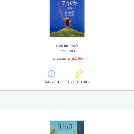
להוריד את הירח
ג'ונתן אמט
המחיר
המחיר
44.90
64.00
₪
₪
הנוכחי
המקורי
הוא:
היה:
₪64.00.
₪44.90.
כתוב חוות דעת
מידע נוסף