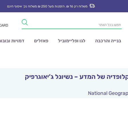
משלוח רק 16 ₪. הזמנות מעל 250 ₪ משלוח נק’ איסוף חינם
Products
 CARD
search
בנייה והרכבה
לגו ופליימוביל
פאזלים
דמויות ובובו
לופדיה של המדע – נשיונל ג’יאוגרפיק
National Geograp