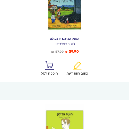
הענק הכי גנדרן בעולם
ג'וליה דונלדסון
המחיר
המחיר
39.90
57.00
₪
₪
הנוכחי
המקורי
הוא:
היה:
₪57.00.
₪39.90.
כתוב חוות דעת
הוספה לסל